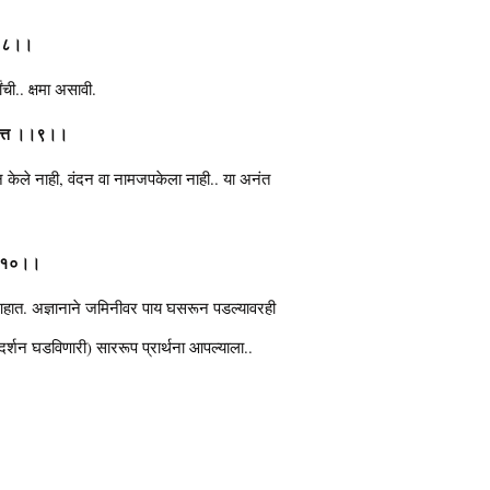
 ।।८।।
ची.. क्षमा असावी.
्नचित्त ।।९।।
वन केले नाही, वंदन वा नामजपकेला नाही.. या अनंत
म्।।१०।।
ात. अज्ञानाने जमिनीवर पाय घसरून पडल्यावरही
शन घडविणारी) साररूप प्रार्थना आपल्याला..