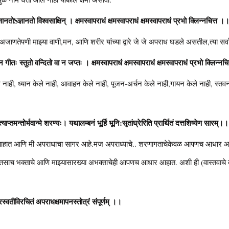
ानतोSज्ञानतो विश्वसाक्षिन् । क्षमस्वापराधं क्षमस्वापराधं क्षमस्वापराधं प्रभो क्लिन्नचित्त
-अजाणतेपणी माझ्या वाणी,मन, आणि शरीर यांच्या द्वारे जे जे अपराध घडले असतील,त्या सर्वां
 न गीतः स्तुतो वन्दितो वा न जप्तः । क्षमस्वापराधं क्षमस्वापराधं क्षमस्वापराधं प्रभो क्लिन
े नाही, ध्यान केले नाही, आवाहन केले नाही, पूजन-अर्चन केले नाही,गायन केले नाही, स्त
त्याप्तमन्तोर्भवान्मे शरण्यः। यथालम्बनं भूर्हि भूनि:सृतांघ्रेरिति प्रार्थितं दत्तशिष्येण सार
र आहात आणि मी अपराधाचा सागर आहे.मज अपराध्याचे.. शरणागताचेकेवळ आपणच आधार आह
च भक्ताचे आणि माझ्यासारख्या अभक्ताचेही आपणच आधार आहात. अशी ही (वास्तवाचे दर्
रस्वतीविरचितं अपराधक्षमापनस्तोत्रं संपूर्णम् ।।