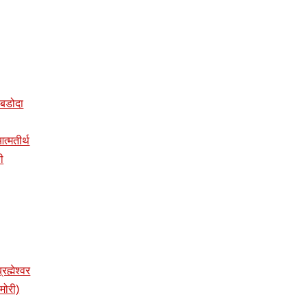
र बडोदा
 आत्मतीर्थ
ी
रह्मेश्वर
ामोरी)