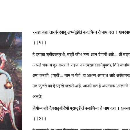
रसज्ञा वशा तारकं स्वादु लभ्यंगृहीतं कदाचिन्न ते नाम दत्त । क्षमस्वापर
।।१।।
हे दयाळा श्रीदत्तप्रभो, माझी जीभ 'रस' ज्ञान देणारी आहे... ती मा
आपले भवभय दूर करणारे सहज नाम(ब्रह्मरसानेयुक्त), तिने कधीच घे
क्षमा करावी. ('श्री'... नाम न घेणे, हा अक्षम्य अपराध आहे असेठ
मत जुळते का हे पहाणे जरुरी आहे. आपले मत हे आपल्याच 'अज्ञानी' म
असते)
वियोन्यन्तरे दैवदार्ढ्याद्विभो प्राग्गृहीतं कदाचिन्न ते नाम दत्त । क्षमस्
।।२।।