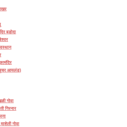
ुशिखर
ु
तमंदिर बडोदा
ळेश्वर
 देवस्थान
र
ुकामंदिर
प (बुचर आयलंड)
ांखळी गोवा
प्रती गिरनार
ालना
दिर माशेली गोवा