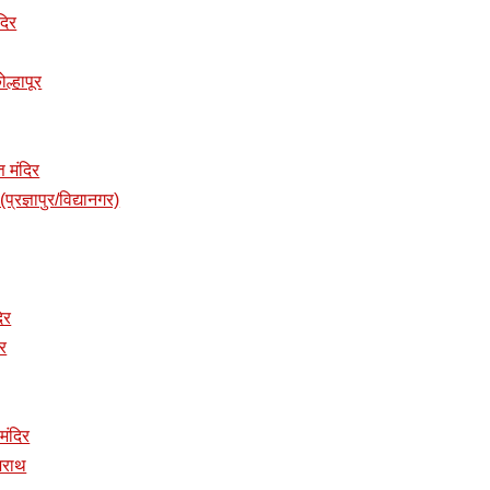
दिर
ोल्हापूर
त मंदिर
प्रज्ञापुर/विद्यानगर)
दिर
िर
 मंदिर
ुजराथ