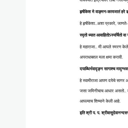
हृषीकेश मे वाङ्मनःकायजातं हरे ज्ञ
हे हृषीकेशा..अशा प्रकारे, जाणते
स्मृतो ध्यात आवाहितोSस्यर्चितो वा
हे महाराजा.. मी आपले स्मरण केल
अपराधाबद्द्ल मला क्षमा करावी.
दयाब्धिर्भवादृङ्न सागाश्च मादृग्भव
हे स्वामीराजा आपण दयेचे साग
जसा जमिनीचाच आधार असतो.. तसा
आपल्याच शिष्याने केली आहे.
इति श्री प. प. श्रीवासुदेवानन्दस