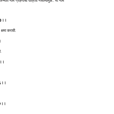
र जन्मात नाम ग्रहणाची पात्रता नसल्यामुळे.. मी नाम
 ।।३।।
क्षमा करावी.
।
ी.
।५।।
।।६।।
।।७।।