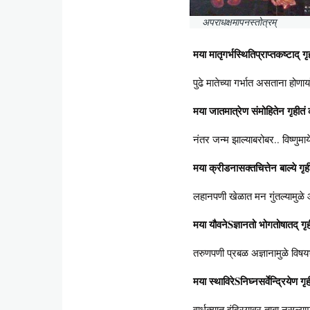
अपराधक्षमापनस्तोत्रम्
मया मातृगर्भस्थितिप्राप्तकष्टाद् 
पुढे मातेच्या गर्भात असताना होण
मया जातमात्रेण संमोहितेन गृहीतं 
नंतर जन्म झाल्याबरोबर.. विष्णुमा
मया क्रीडनासक्तचित्तेन बाल्ये गृह
लहानपणी खेळात मन गुंतल्यामुळे आप
मया यौवनेSज्ञानतो भोगतोषातद् गृह
तरुणपणी प्रबळ अज्ञानामुळे विषयभो
मया स्थाविरेSनिघ्नसर्वेन्द्रियेण ग
वार्धक्यात इंद्रियावर ताबा नसल्या