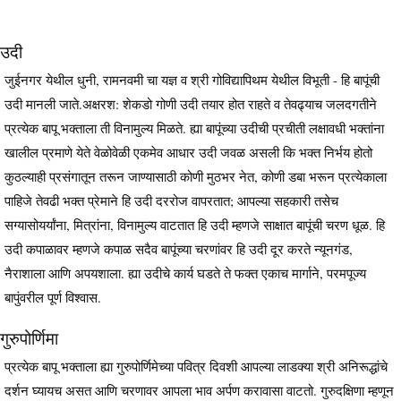
उदी
जुईनगर येथील धुनी, रामनवमी चा यज्ञ व श्री गोविद्यापिथम येथील विभूती - हि बापूंची
उदी मानली जाते.अक्षरश: शेकडो गोणी उदी तयार होत राहते व तेवढ्याच जलदगतीने
प्रत्येक बापू भक्ताला ती विनामुल्य मिळते. ह्या बापूंच्या उदीची प्रचीती लक्षावधी भक्तांना
खालील प्रमाणे येते वेळोवेळी एकमेव आधार उदी जवळ असली कि भक्त निर्भय होतो
कुठल्याही प्रसंगातून तरून जाण्यासाठी कोणी मुठभर नेत, कोणी डबा भरून प्रत्येकाला
पाहिजे तेवढी भक्त प्रेमाने हि उदी दररोज वापरतात; आपल्या सहकारी तसेच
सग्यासोयर्यांना, मित्रांना, विनामुल्य वाटतात हि उदी म्हणजे साक्षात बापूंची चरण धूळ. हि
उदी कपाळावर म्हणजे कपाळ सदैव बापूंच्या चरणांवर हि उदी दूर करते न्यूनगंड,
नैराशाला आणि अपयशाला. ह्या उदीचे कार्य घडते ते फक्त एकाच मार्गाने, परमपूज्य
बापुंवरील पूर्ण विश्वास.
गुरुपोर्णिमा
प्रत्येक बापू भक्ताला ह्या गुरुपोर्णिमेच्या पवित्र दिवशी आपल्या लाडक्या श्री अनिरूद्धांचे
दर्शन घ्यायच असत आणि चरणावर आपला भाव अर्पण करावासा वाटतो. गुरुदक्षिणा म्हणून