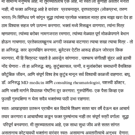
मी सामान्य मनुष्यच आहे; मी तुमच्यातलाच एक आहे, मी स्वतःला कुणीही अवतार मनात
नाही, मी फक्त अनिरुद्ध आहे हे वारंवार प्रवचनातून, वृत्तपत्रातून (लोकप्रभा, तरुण
भारत) निःसिंग्धिध पणे सांगून सुद्धा त्यांच्या प्रत्येक भक्ताला मात्र हाच माझा खरा देव हा
ठाम विश्वास सहज पणे उत्पन्न करणारा. भक्तां मध्ये मिसळून वागणारा, त्यांना मित्र
म्हणवणारा, त्यांच्या बरोबर नामगजरात रमणारा, त्यांच्या मेळ्यात पूर्ण मोकळेपणाने बेभान
होऊन नाचणारा, प्रतेकालाम्ह्नुनच अगदी जवळचा वाटणारा त्याचा सखा त्याचा मित्र - तो
हा अनिरुद्ध. कार ड्रायव्हिंग करणारा, बुलेटवर ऐटीत आरूढ होऊन जोरदार किक
मारणारा, मी हि चित्रपट पाहतो हे आवर्जून सांगणारा , पाश्चत्य संगीतही सुंदर आहे ह्याची
नोंद घेणारा - तो हा अनिरुद्ध. बापू- कुटुंबवत्सल, पत्नी, व मुलांबरोबर समाधानी वैयक्तिक
कौटुंबिक जीवन, आणि संपूर्ण विश्व हेच कुटुंब मानून सर्व विश्वाची काळजी वाहणारा. बापू
डॉ. अनिरुद्ध MD medicin आणि consulting rheumatologist, यशस्वी डॉक्टर,
आणि भक्ती मार्गाने विघातक गोष्टींना दूर करणारा. गुरुपोर्णिमा- एक पैसा किव्हा एक
फुलही गुरुदक्षिणा न घेता सदैव भक्तांच्या पाठी उभा राहणारा.
स्वतः आखाड्यात उतरून प्राचीन बल विद्यांचे शिक्षण सतत चार वर्षे देऊन बल आचार्य
तयार करणारा व आचार्यांच्या कडून फक्त पुरुषांनाच नाही तर संपूर्ण स्त्री वर्गाला सुद्धा
परिपूर्ण बनवणारा. मी तुमच्यातलाच आहे, एक साधा सुधा जीव असे सतत सांगत
असतानाच कोट्यावधी भक्तांना वारंवार स्वतः असामान्य अवतारीत्वाचे अनुभव देणारा.