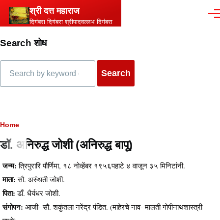
Skip to main content
श्री दत्त महाराज
Men
दिगंबरा दिगंबरा श्रीपादवल्लभ दिगंबरा
Search शोध
Search
Breadcrumb
Home
डॉ. अनिरुद्ध जोशी (अनिरुद्ध बापू)
Content
जन्म:
त्रिपुरारि पौर्णिमा, १८ नोव्हेंबर १९५६पहाटे ४ वाजून ३५ मिनिटांनी.
माता:
सौ. अरुंधती जोशी.
पिता:
डाँ. धैर्यधर जोशी.
संगोपन:
आजी- सौ. शकुंतला नरेंद्र पंडित. (माहेरचे नाव- मालती गोपीनाथशास्त्री