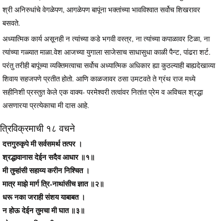
श्री अनिरुधांचे वेगळेपण, आगळेपण बापूंना भक्तांच्या भावविश्वात सर्वोच शिखरावर
बसवते.
अध्यात्मिक कार्य असूनही न त्यांच्या कडे भगवी वस्त्र, ना त्यांच्या कपाळावर टिळा, ना
त्यांच्या गळ्यात माळा.वेश आजच्या युगाला साजेसाच साधासुधा काळी पैन्ट, पांढरा शर्ट.
परंतु तरीही बापूंच्या व्यक्तिमत्वाचा सर्वोच अध्यात्मिक अधिकार ह्या कुठल्याही बाह्यदेखाव्या
शिवाय सहजपणे प्रतीत होतो. आणि काळजावर ठसा उमटवते ते ग्रंथ राज मध्ये
सहीनिशी प्रस्तुत केले एक वाक्य- परमेश्वरी तत्वांवर नितांत प्रेम व अविचल श्रद्धा
असणारया प्रत्येकाचा मी दास आहे.
त्रिविक्रमाची १८ वचने
दत्तगुरुकृपे मी सर्वसमर्थ तत्पर ।
श्रद्धावानास देईन सदैव आधार ॥१॥
मी तुम्हांसी सहाय्य करीन निश्‍चित ।
मात्र माझे मार्ग त्रि-नाथांसीच ज्ञात ॥२॥
धरू नका जराही संशय याबाबत ।
न होऊ देईन तुमचा मी घात ॥३॥