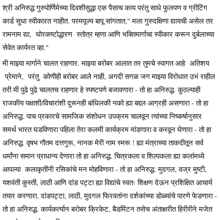
श्री अनिरुद्ध गुरुपोर्णिमेच्या दिवशीसुद्धा एक पैसाच काय परंतु साधे फुलपण व ग्रीटिंग
कार्ड सुधा स्वीकारत नाहीत. परमपूज्य बापू सांगतात," मला गुरुदक्षिणा द्यायची असेल तर
रामनाम द्या, घोरकष्टोद्धारण स्तोत्र म्हणा आणि भक्तिमार्गाचा स्वीकार करून दुर्बलाच्या
सेवेत कार्यरत व्हा."
मी माझ्या मार्गाने चालत राहणार. माझ्या बरोबर आलात तर तुमचे स्वागत आहे अतिशय
प्रेमाने, परंतु कोणीही बरोबर आले नाही, अगदी सगळ जग माझ्या विरोधात उभं राहील
तरी मी पुढे पुढे चालतच राहणार हे स्पष्टपणे बजावणारा - तो हा अनिरुद्ध. कुठल्याही
राजकीय पक्षाशी/विचारांशी दुरूनही बांधिलकी नको ह्या बद्दल आग्रही असणारा - तो हा
अनिरुद्ध. पाच प्रकारचे सामजिक संशोधन उपक्रम चालवून त्यांच्या निष्कर्षानुसार
समर्थ भारत घडविणारा पहिला तेरा कलमी कार्यक्रम मांडणारा व करवून घेणारा - तो हा
अनिरुद्ध. वृषभ गौतम दत्तगुरू, नानक मेरी नाम स्मरू ! ह्या मंत्राच्या ताकदीतून सर्व
धर्मांना समान प्राधान्य देणारा तो हा अनिरुद्ध. चित्रकला व शिल्पकला ह्या कलांमध्ये
आपल्या कलाकृतींनी रसिकांचे मन मोहविणारा - तो हा अनिरुद्ध. मुदगल, वज्र मुष्टी,
यशवंती कुस्ती, लाठी आणि दांड पट्टा ह्या विद्यांचे स्वतः शिक्षण देऊन प्रशिक्षित आचार्य
तयार करणारा, दांडपट्टा, लाठी, मुदगल फिरवतांना दर्शकांच्या डोळ्यांचे पारणे फेडणारा -
तो हा अनिरुद्ध. कार्यकर्त्यान बरोबर क्रिकेट, बैडमिंटन तसेच अंताक्षरीत हिरीरीने मजेत