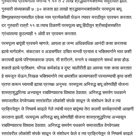
गुरुवारच्या प्रवचनाला येणाऱ्या १.५० ते २ लाख श्रद्धावानभक्तांच्या समुदायात झाले.
गुरुवारी संध्याकाळी ७ :३० वाजता ह्या लाखो श्रद्धावानभक्तांसमोर परमपूज्य बापू
विष्णूसहस्त्रनामातील एकेक नाम प्रत्येकवेळी घेऊन त्यावर मराठीतून प्रवचन करतात.
दर गुरुवारी रात्रौ ११ वा.त्याच ठिकाणी परमपूज्य बापू हिंदीतून श्रीसाईसच्चरित
ग्रंथातल्या कुठल्याही १ ओवी वर प्रवचन करतात.
परमपूज्य बापूंची प्रवचने म्हणजे, आपला हा जन्म अधिकाधिक आनंदी कसा करायचा
ह्याचे मार्गदर्शन. संकटावर व अडचणींवर उचित मानवी प्रयास व भक्तिमार्गाने मात कशी
करायची ह्याचे परिणामकारक उपाय. मी शरीराने, मनाने व व्यवहाराने समर्थ कसा होऊ
शकतो ह्याचे प्रशिक्षण. भोंगळ कर्मकांड व दुष्ट चालीरीती ह्या आमचा नाश कसा करतात
हे समजून घेऊन,निखळ भक्तिमार्गाने त्या क्षमाशील कल्याणकारी परमात्म्याची कृपा कशी
प्राप्त करून घ्यायची ह्याचा प्रत्यक्ष अनुभव. परमपूज्य अनिरुद्ध बापू कोणतीही योजना
शास्त्रशुद्धरित्या अभ्यासून राबविण्यावरच विश्वास ठेवतात. अनिरुद्ध समर्पण पथकाने
समाजातील वेगवेगळ्या स्तरांवरील लोकांशी संपर्क साधून जे संशोधन केले व त्या
प्रक्रियेतून जे निष्कर्ष काढले गेले त्यांची मदत बापूंच्या तेरा कलमी कार्यक्रमांची आखणी
करताना झाली. परमपूज्य अनिरुद्ध बापू कोणतीही योजना शास्त्रशुद्धरित्या अभ्यासून
राबविण्यावरच विश्वास ठेवतात. अनिरुद्ध समर्पण पथकाने समाजातील वेगवेगळ्या
स्तरांवरील लोकांशी संपर्क साधून जे संशोधन केले व त्या प्रक्रियेतून जे निष्कर्ष काढले