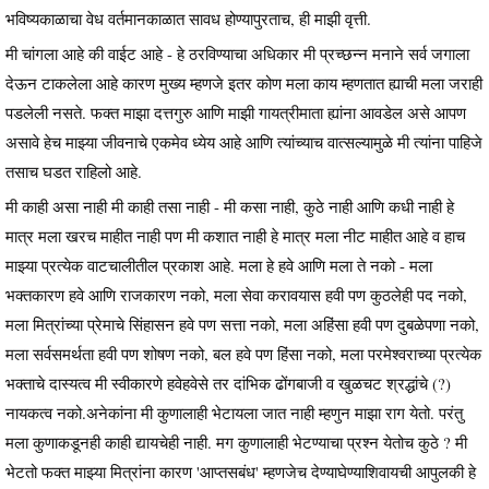
भविष्यकाळाचा वेध वर्तमानकाळात सावध होण्यापुरताच, ही माझी वृत्ती.
मी चांगला आहे की वाईट आहे - हे ठरविण्याचा अधिकार मी प्रच्छन्न मनाने सर्व जगाला
देऊन टाकलेला आहे कारण मुख्य म्हणजे इतर कोण मला काय म्हणतात ह्याची मला जराही
पडलेली नसते. फक्त माझा दत्तगुरु आणि माझी गायत्रीमाता ह्यांना आवडेल असे आपण
असावे हेच माझ्या जीवनाचे एकमेव ध्येय आहे आणि त्यांच्याच वात्सल्यामुळे मी त्यांना पाहिजे
तसाच घडत राहिलो आहे.
मी काही असा नाही मी काही तसा नाही - मी कसा नाही, कुठे नाही आणि कधी नाही हे
मात्र मला खरच माहीत नाही पण मी कशात नाही हे मात्र मला नीट माहीत आहे व हाच
माझ्या प्रत्येक वाटचालीतील प्रकाश आहे. मला हे हवे आणि मला ते नको - मला
भक्तकारण हवे आणि राजकारण नको, मला सेवा करावयास हवी पण कुठलेही पद नको,
मला मित्रांच्या प्रेमाचे सिंहासन हवे पण सत्ता नको, मला अहिंसा हवी पण दुबळेपणा नको,
मला सर्वसमर्थता हवी पण शोषण नको, बल हवे पण हिंसा नको, मला परमेश्वराच्या प्रत्येक
भक्ताचे दास्यत्व मी स्वीकारणे हवेहवेसे तर दांभिक ढोंगबाजी व खुळचट श्रद्धांचे (?)
नायकत्व नको.अनेकांना मी कुणालाही भेटायला जात नाही म्हणुन माझा राग येतो. परंतु
मला कुणाकडूनही काही द्यायचेही नाही. मग कुणालाही भेटण्याचा प्रश्न येतोच कुठे ? मी
भेटतो फक्त माझ्या मित्रांना कारण 'आप्तसबंध' म्हणजेच देण्याघेण्याशिवायची आपुलकी हे