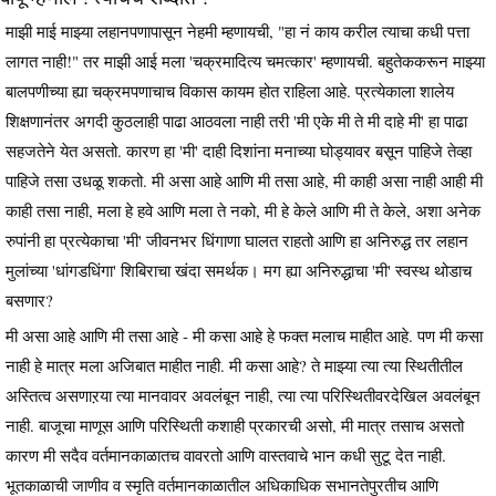
माझी माई माझ्या लहानपणापासून नेहमी म्हणायची, "हा नं काय करील त्याचा कधी पत्ता
लागत नाही!" तर माझी आई मला 'चक्रमादित्य चमत्कार' म्हणायची. बहुतेककरून माझ्या
बालपणीच्या ह्या चक्रमपणाचाच विकास कायम होत राहिला आहे. प्रत्येकाला शालेय
शिक्षणानंतर अगदी कुठलाही पाढा आठवला नाही तरी 'मी एके मी ते मी दाहे मी' हा पाढा
सहजतेने येत असतो. कारण हा 'मी' दाही दिशांना मनाच्या घोड्यावर बसून पाहिजे तेव्हा
पाहिजे तसा उधळू शकतो. मी असा आहे आणि मी तसा आहे, मी काही असा नाही आही मी
काही तसा नाही, मला हे हवे आणि मला ते नको, मी हे केले आणि मी ते केले, अशा अनेक
रुपांनी हा प्रत्येकाचा 'मी' जीवनभर धिंगाणा घालत राहतो आणि हा अनिरुद्ध तर लहान
मुलांच्या 'धांगडधिंगा' शिबिराचा खंदा समर्थक। मग ह्या अनिरुद्धाचा 'मी' स्वस्थ थोडाच
बसणार?
मी असा आहे आणि मी तसा आहे - मी कसा आहे हे फक्त मलाच माहीत आहे. पण मी कसा
नाही हे मात्र मला अजिबात माहीत नाही. मी कसा आहे? ते माझ्या त्या त्या स्थितीतील
अस्तित्व असणाऱया त्या मानवावर अवलंबून नाही, त्या त्या परिस्थितीवरदेखिल अवलंबून
नाही. बाजूचा माणूस आणि परिस्थिती कशाही प्रकारची असो, मी मात्र तसाच असतो
कारण मी सदैव वर्तमानकाळातच वावरतो आणि वास्तवाचे भान कधी सुटू देत नाही.
भूतकाळाची जाणीव व स्मृति वर्तमानकाळातील अधिकाधिक सभानतेपुरतीच आणि