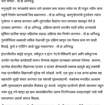
भाग घेणारा - तो हा अनिरुद्ध.
मनुस्मृती जर सगळ्यांचे समान पाने कल्याण करू शकत नसेल तर ती गाडून नवीन सत्य
स्मृती निर्माण करण्याची जिद्द बाळगणारा - तो हा अनिरुद्ध. बाल्गुन्हेगारांचे पुनर्वसन त्यांना
गुन्हेगार न म्हणता करणारा आणि तुरुंगातील कैद्यांना परत माणसात सामावून घेणे हे
प्रत्क्षात आणणारा - तो हा अनिरुद्ध. अहिल्या म्हणजे भारतीय स्त्री वरील अन्यायाचे
मूर्तिमंत प्रतिक म्हणून महिलांचा लढाऊ अहिल्या संघ निर्माण करणारा - तो हा अनिरुद्ध.
गुरुपोर्निमेला लक्षावधी भाविक येऊनही गुरू दक्षिणा म्हणून एक पैसाच काय पण साधी
मिठाई, फुले व ग्रीटिंग कार्ड सुद्धा नाकारणारा - तो हा अनिरुद्ध.
इंग्रजीवरील बापूंचे प्रभुत्व, कॉम्पुटर व इंटर नेटचे विविधांगी ज्ञान आणि कॉम्पुटरचा
उपयोग प्रत्येक कार्यासाठी करून घेण्याचा बापूंच्या प्रत्यक्षात आणल्या गेलेल्या कल्पना,
प्रत्येक क्षेत्रातील विज्ञानाचा प्रसार व प्रचार होण्यासाठी तळमळ ह्यामुळे बापू भक्तांची
नाळ प्रगतीशील विज्ञानाशी सुरेख पणे जोडतो. पत्नी, एक पुत्र व एक कन्या ह्यांच्या सह
सहजतेने सुखी संसार करणारा एक यशस्वी गृहस्थाश्रमी- भक्तांच्या मनातील अध्यात्म
आणि गृहस्थाश्रम ह्यांमधील विसंवाद दूर करतो. जादुंच्या प्रयोगाने होणारे चमत्कार पाहून
भक्त भुलू नये म्हणून ह्या हाथ चालाखीमागील रहस्य निरनिराळ्या उपक्रमांद्वारे गावो गावी
पसरवणारा आदर्श समाज शिक्षक.