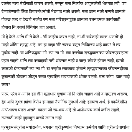
एकमेव मला भेटीसाठी कारण असते, म्हणून मला निर्व्याज आपुलकीची भेटगाठ हवी, पण
देण्याघेण्याची किंवा विचारमंथनांची भेटगाठ नको असते. मला ज्ञान नको म्हणजे ज्ञानाचे
पोकळ शब्द व देखावे नकोत पण मला परिश्रमपूर्वक ज्ञानाचा रचनात्मक कार्यासाठी
होणारा निःस्वार्थ विनियोग हवा असतो.
मी हे केले आणि मी ते केले - 'मी काहीच करत नाही, ना-मी सर्वकाही करत असतो' ही
माझी अंतिम श्रद्धा आहे. मग हा माझा 'मी' स्वस्थ बसून निष्क्रिय आहे काय? ते तर
मुळीच नाही. या अनिरुद्धाचा 'मी' त्या 'ना-मी' च्या प्रत्येक श्रद्धावानाच्या जीवनप्रवाहाला
पहात राहतो आणि त्या प्रवाहाची गती थांबणार नाही व पात्र कोरडे होणार नाही, ह्याची
काळजी घेण्यासाठी त्या 'ना-मी' चा स्त्रोत त्याच्याच प्रेमाने श्रद्धावानाच्या जीवननदीच्या
कुठल्याही डोहाला फोडून सतत प्रवाहित राहण्यासाठी ओतत राहतो. मला सांगा, ह्यात माझे
काय?
सत्य, प्रेम व आनंद ह्या तीन मूलाधार गुणांचा मी निःसीम चाहता आहे व म्हणूनच असत्य,
द्वेष आणि दुःख ह्यांचा विरोध हा माझा नैसर्गिक गुणधर्म आहे; ह्याचाच अर्थ, हे कार्यदेखील
आपोआपच घडत असते. कारण जो स्व-भाव आहे तो आपोआपच कार्य करीत राहतो,
त्यासाठी काही मुद्दामहून करावे लागत नाही.
प्रभुरामचंद्रांचा मर्यादायोग, भगवान श्रीकृष्णांचा निष्काम कर्मयोग आणि श्रीसाईनाथांचा