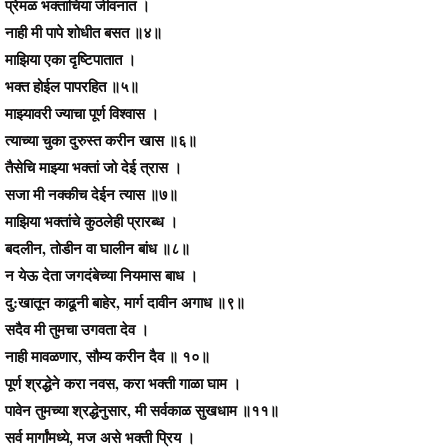
प्रेमळ भक्ताचिया जीवनात ।
नाही मी पापे शोधीत बसत ॥४॥
माझिया एका दृष्टिपातात ।
भक्त होईल पापरहित ॥५॥
माझ्यावरी ज्याचा पूर्ण विश्‍वास ।
त्याच्या चुका दुरुस्त करीन खास ॥६॥
तैसेचि माझ्या भक्तां जो देई त्रास ।
सजा मी नक्कीच देईन त्यास ॥७॥
माझिया भक्तांचे कुठलेही प्रारब्ध ।
बदलीन, तोडीन वा घालीन बांध ॥८॥
न येऊ देता जगदंबेच्या नियमास बाध ।
दु:खातून काढूनी बाहेर, मार्ग दावीन अगाध ॥९॥
सदैव मी तुमचा उगवता देव ।
नाही मावळणार, सौम्य करीन दैव ॥ १०॥
पूर्ण श्रद्धेने करा नवस, करा भक्ती गाळा घाम ।
पावेन तुमच्या श्रद्धेनुसार, मी सर्वकाळ सुखधाम ॥११॥
सर्व मार्गांमध्ये, मज असे भक्ती प्रिय ।