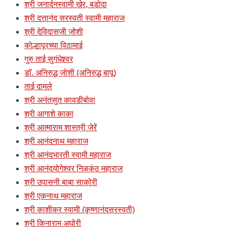
श्री जनार्दनस्वामी खेर, बडोदा
श्री दत्तानंद सरस्वती स्वामी महाराज
श्री देविदासजी जोशी
कोल्हापूरच्या विठामाई
गुरु ताई सुगंधेश्र्वर
डॉ. अनिरुद्ध जोशी (अनिरुद्ध बापू)
ताई दामले
श्री अनंतसुत कावडीबोवा
श्री आगाशे काका
श्री आत्माराम शास्त्री जेरें
श्री आनंदनाथ महाराज
श्री आनंदभारती स्वामी महाराज
श्री आनंदयोगेश्वर निळकंठ महाराज
श्री उपासनी बाबा साकोरी
श्री एकनाथ महाराज
श्री काशीकर स्वामी (कृष्णानंदसरस्वती)
श्री किनाराम अघोरी