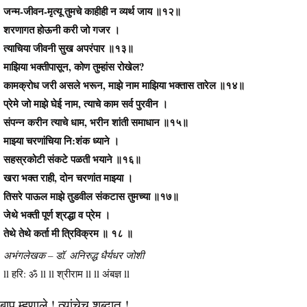
जन्म-जीवन-मृत्यू तुमचे काहीही न व्यर्थ जाय ॥१२॥
शरणागत होऊनी करी जो गजर ।
त्याचिया जीवनी सुख अपरंपार ॥१३॥
माझिया भक्तीपासून, कोण तुम्हांस रोखेल?
कामक्रोध जरी असले भरून, माझे नाम माझिया भक्तास तारेल ॥१४॥
प्रेमे जो माझे घेई नाम, त्याचे काम सर्व पुरवीन ।
संपन्न करीन त्याचे धाम, भरीन शांती समाधान ॥१५॥
माझ्या चरणांचिया नि:शंक ध्याने ।
सहस्रकोटी संकटे पळती भयाने ॥१६॥
खरा भक्त राही, दोन चरणांत माझ्या ।
तिसरे पाऊल माझे तुडवील संकटास तुमच्या ॥१७॥
जेथे भक्ती पूर्ण श्रद्धा व प्रेम ।
तेथे तेथे कर्ता मी त्रिविक्रम ॥ १८ ॥
अभंगलेखक – डॉ. अनिरुद्ध धैर्यधर जोशी
ll हरि: ॐ ll ll श्रीराम ll ll अंबज्ञ ll
बापू म्हणाले ! त्यांचेच शब्दात !