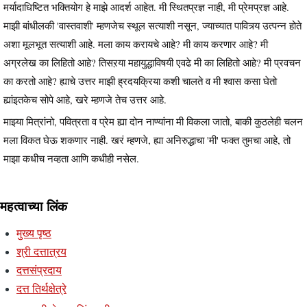
मर्यादाधिष्टित भक्तियोग हे माझे आदर्श आहेत. मी स्थितप्रज्ञ नाही, मी प्रेमप्रज्ञ आहे.
माझी बांधीलकी 'वास्तवाशी' म्हणजेच स्थूल सत्याशी नसून, ज्याच्यात पावित्र्य उत्पन्न होते
अशा मूलभूत सत्याशी आहे. मला काय करायचे आहे? मी काय करणार आहे? मी
अग्रलेख का लिहितो आहे? तिसऱया महायुद्धाविषयी एवढे मी का लिहितो आहे? मी प्रवचन
का करतो आहे? ह्याचे उत्तर माझी ह्रदयक्रिया कशी चालते व मी श्वास कसा घेतो
ह्यांइतकेच सोपे आहे, खरे म्हणजे तेच उत्तर आहे.
माझ्या मित्रांनो, पवित्रता व प्रेम ह्या दोन नाण्यांना मी विकला जातो, बाकी कुठलेही चलन
मला विकत घेऊ शकणार नाही. खरं म्हणजे, ह्या अनिरुद्धाचा 'मी' फक्त तुमचा आहे, तो
माझा कधीच नव्हता आणि कधीही नसेल.
महत्वाच्या लिंक
मुख्य पृष्ठ
श्री दत्तात्रय
दत्तसंप्रदाय
दत्त तिर्थक्षेत्रे