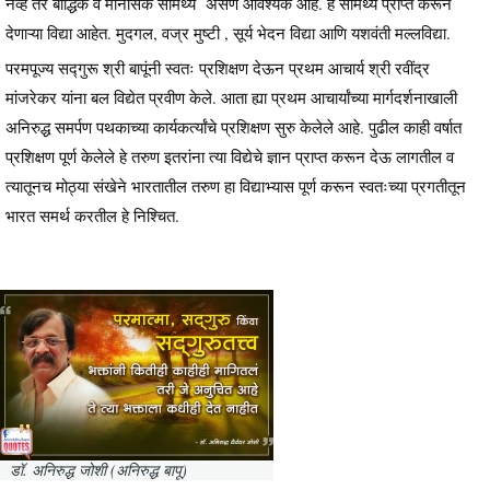
नव्हे तर बौद्धिक व मानसिक सामर्थ्य असणे आवश्यक आहे. हे सामर्थ्य प्राप्त करून
देणाऱ्या विद्या आहेत. मुदगल, वज्र मुष्टी , सूर्य भेदन विद्या आणि यशवंती मल्लविद्या.
परमपूज्य सद्गुरू श्री बापूंनी स्वतः प्रशिक्षण देऊन प्रथम आचार्य श्री रवींद्र
मांजरेकर यांना बल विद्येत प्रवीण केले. आता ह्या प्रथम आचार्यांच्या मार्गदर्शनाखाली
अनिरुद्ध समर्पण पथकाच्या कार्यकर्त्यांचे प्रशिक्षण सुरु केलेले आहे. पुढील काही वर्षात
प्रशिक्षण पूर्ण केलेले हे तरुण इतरांना त्या विद्येचे ज्ञान प्राप्त करून देऊ लागतील व
त्यातूनच मोठ्या संखेने भारतातील तरुण हा विद्याभ्यास पूर्ण करून स्वतःच्या प्रगतीतून
भारत समर्थ करतील हे निश्चित.
डॉ. अनिरुद्ध जोशी (अनिरुद्ध बापू)