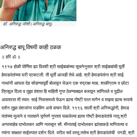
डॉ. अनिरुद्ध जोशी (अनिरुद्ध बापू)
अनिरुद्ध बापू विषयी काही ठळक
॥ हरि ॐ ॥
१९१७ होळी पोर्णिमा ह्या दिवशी श्री साईबाबांच्या सूचनेनुसार श्री साईबाबांची मूर्ती
हेमाडपंतांच्या घरी प्रकटली. ती मूर्ती आजही तेथे आहे. श्री हेमाडपंतांना श्री साई
नाथांनी आपला देह सोडण्यापूर्वी बोलावून घेऊन एक रुद्राक्ष माळ, शाळीग्राम व छोटा
त्रिशूल दिला व तुझा वंशात हि माहिती गुप्त ठेवण्याबद्दल बजावून सांगितले व पुढील
अवतारात मी स्वतः साई निवासमध्ये येऊन ह्याच गोष्टी परत मागेन व माझ्या ह्याच रूपाचे
दर्शन तुझा वंशजांना घडविण असे वाचन दिले. १९९६ साली श्री अनिरूद्धांनी, हेमाड
पंतांच्या मुलाने व नातवाने पूर्णपणे गुप्तता पाळलेल्या ह्याच गोष्टी हेमाडपंतांचे नातू श्री
अप्पासाहेब दाभोलकर आणि नातसून सौ. मीनाताई दाभोलकर ह्यांचाकडे मागितल्या व
त्यांना साक्षात साईरुपात दर्शन दिले. वरील सर्व वस्तू तसेच श्री हेमाडपंतांची पगडी, श्री