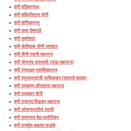
श्री मछिंद्रनाथ
श्री महिपतिदास योगी
श्री माणिकप्रभु
श्री मामा देशपांडे
श्री मुक्तेश्वर
श्री मोतीबाबा योगी जामदार
श्री मौनी स्वामी महाराज
श्री योगानंद सरस्वती (गांडा महाराज)
श्री रंगावधूत स्वामीमहाराज
श्री रघुनाथभटजी नाशिककर (सतरावे शतक)
श्री रामकृष्ण क्षीरसागर महाराज
श्री रामचंद्र योगी
श्री रामानंद बिडकर महाराज
श्री लोकनाथतीर्थ स्वामी
श्री वामनराव वैद्य वामोरीकर
श्री वासुदेव बळवंत फडके