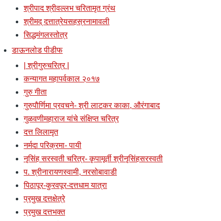
श्रीपाद श्रीवल्लभ चरितामृत ग्रंथ
श्रीमद् दत्तात्रेयसहस्रनामावली
सिद्धमंगलस्तोत्र
डाऊनलोड पीडीफ
| श्रीगुरुचरित्र |
कन्यागत महापर्वकाल २०१७
गुरु गीता
गुरुपौर्णिमा प्रवचने- श्री लाटकर काका, औरंगाबाद
गुळवणीमहाराज यांचे संक्षिप्त चरित्र
दत्त लिलामृत
नर्मदा परिक्रमा- पायी
नृसिंह सरस्वती चरित्र- कृपामूर्ती श्रीनृसिंहसरस्वती
प. श्रीनारायणस्वामी, नरसोबावाडी
पिठापूर-कुरवपूर-दत्तधाम यात्रा
प्रमुख दत्तक्षेत्रे
प्रमुख दत्तभक्त