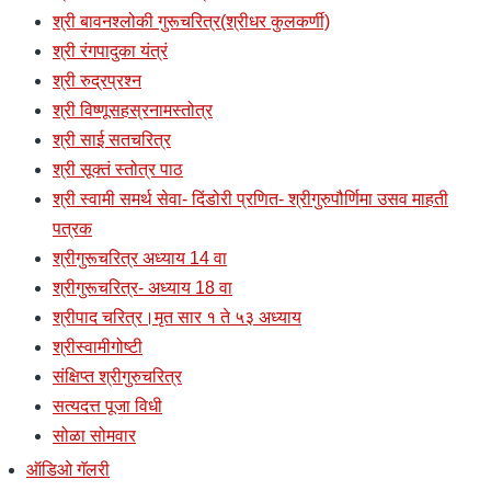
श्री बावनश्लोकी गुरूचरित्र(श्रीधर कुलकर्णी)
श्री रंगपादुका यंत्रं
श्री रुद्रप्रश्न
श्री विष्णूसहस्रनामस्तोत्र
श्री साई सतचरित्र
श्री सूक्तं स्तोत्र पाठ
श्री स्वामी समर्थ सेवा- दिंडोरी प्रणित- श्रीगुरुपौर्णिमा उसव माहती
पत्रक
श्रीगुरूचरित्र अध्याय 14 वा
श्रीगुरूचरित्र- अध्याय 18 वा
श्रीपाद चरित्र।मृत सार १ ते ५३ अध्याय
श्रीस्वामीगोष्टी
संक्षिप्त श्रीगुरुचरित्र
सत्यदत्त पूजा विधी
सोळा सोमवार
ऑडिओ गॅलरी