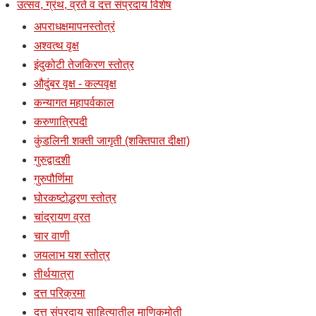
उत्सव, ग्रंथ, व्रते व दत्त संप्रदाय विशेष
अपराधक्षमापनस्तोत्रं
अश्वत्थ वृक्ष
इंदुकोटी तेजकिरण स्तोत्र
औदुंबर वृक्ष - कल्पवृक्ष
कन्यागत महापर्वकाल
करुणात्रिपदी
कुंडलिनी शक्ती जागृती (शक्तिपात दीक्षा)
गुरुद्वादशी
गुरुपौर्णिमा
घोरकष्टोद्धरण स्तोत्र
चांद्रायण व्रत
चार वाणी
जयलाभ यश स्तोत्र
तीर्थयात्रा
दत्त परिक्रमा
दत्त संप्रदाय साहित्यातील माणिकमोती