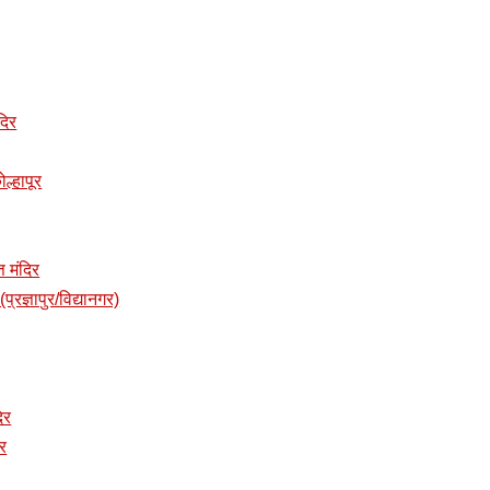
दिर
ोल्हापूर
त मंदिर
प्रज्ञापुर/विद्यानगर)
दिर
िर