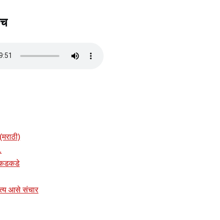
वच
(मराठी)
.
त कडकडे
नित्य आसे संचार