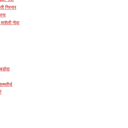
प्रती गिरनार
ालना
दिर माशेली गोवा
र बडोदा
 आत्मतीर्थ
ी