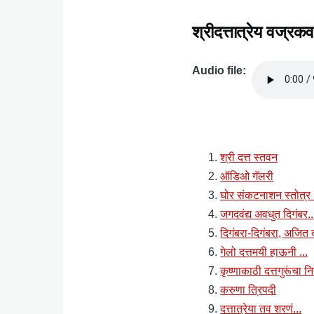
श्रीदत्तात्रेय वज्रक
Audio file
Audio
file
श्री दत्त स्तवन
ऑडिओ गॅलरी
घोर संकटनाशन स्तोत्र 
जगदवंद्य अवधुत दिगंबर..
दिगंबरा-दिगंबरा, अजि
गेलो दत्तमयी हाऊनी ...
कृष्णाकाठी दत्तगुरूंचा 
करुणा त्रिपदी
दत्तात्रेया तव शरणं...