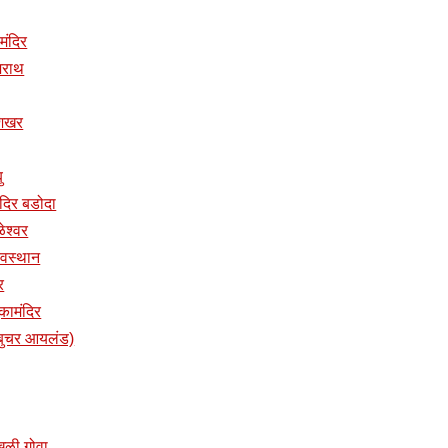
 मंदिर
ुजराथ
ुशिखर
ु
तमंदिर बडोदा
ळेश्वर
 देवस्थान
र
ुकामंदिर
प (बुचर आयलंड)
ांखळी गोवा