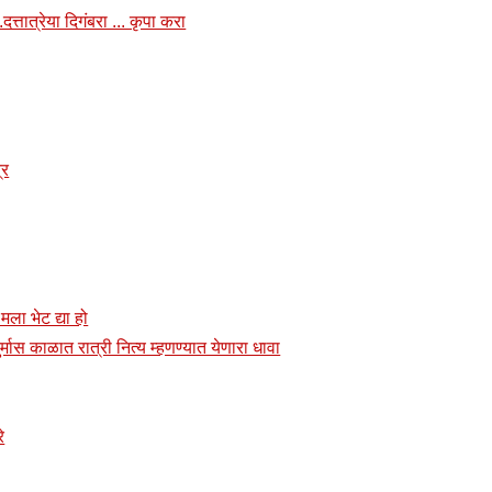
त्तात्रेया दिगंबरा ... कृपा करा
्र
 मला भेट द्या हो
र्मास काळात रात्री नित्य म्हणण्यात येणारा धावा
े