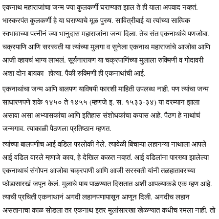
एकनाथ महाराजांचा जन्म ज्या कुलकर्णी घराण्यात झाल ते ही याला अपवाद नव्हतं.
भास्करपंत कुलकर्णी हे या घराण्याचे मूळ पुरुष. सावित्रीबाई या त्यांच्या सात्विक
स्वभावाच्या पत्नीनं ज्या भानुदास महाराजांना जन्म दिला. तेच संत एकनाथांचे पणजोबा.
चक्रपाणि आणि सरस्वती या त्यांच्या मुलगा व सुनेला एकनाथ महाराजांचे आजोबा आणि
आजी व्हायचं भाग्य लाभलं. सूर्यनारायण या चक्रपाणिंच्या मुलाला रुक्मिणी व गोदावरी
अशा दोन बायका होत्या. पैकी रुक्मिणी ही एकनाथांची आई.
एकनाथांचा जन्म आणि बालपण याविषयी फारशी माहिती उपलब्ध नाही. पण त्यांचा जन्म
साधारणपणे शके १४५० ते १४५५ (म्हणजे इ. स. १५३३-३४) या दरम्यान झाला
असावा असा अभ्यासकांचा आणि इतिहास संशोधकांचा कयास आहे. पैठण हे नाथांचं
जन्मगाव. त्याकाळी पैठणला प्रतिष्ठान म्हणत.
त्यांच्या बालपणीच आई वडिल परलोकी गेले. त्यावेळी बिचाऱ्या लहानग्या नाथाला आपले
आई वडिल वारले म्हणजे काय, हे देखिल कळत नव्हतं. आई वडिलांना पारख्या झालेल्या
एकनाथाचं संगोपन आजोबा चक्रपाणी आणि आजी सरस्वती यांनी तळहातावरच्या
फोडासारखं जपून केलं. मुलाचे पाय पाळण्यात दिसतात अशी आपल्याकडे एक म्हण आहे.
त्याची प्रचिती एकनाथानं अगदी लहानपणापासून आणून दिली. अगदीच लहान
असतानाचा काळ सोडला तर एकनाथ इतर मुलांसारखा खेळण्यात कधीच रमला नाही. तो