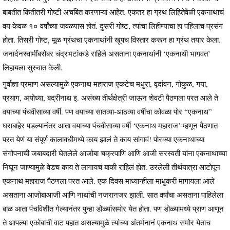
बाबतीत कितीतरी गोष्टी अचंबित करणाऱ्या आहेत. एकतर हा ग्रंथ लिहितेवेळी एकनाथाचं
वय केवळ १० वर्षांच्या जवळपास होतं. दुसरी गोष्ट, त्यांचा लिहीण्याचा हा पहिलाच प्रसंग
होता. तिसरी गोष्ट, मूळ ग्रंथचा एकनाथांनी खूपच विस्तार करून हा ग्रंथ तयार केला.
जनार्दनस्वामींबरोबर चंद्रभटांकडे राहिले असताना एकनाथांनी ‘एकनाथी भागवत’
लिहायला सुरुवात केली.
गुर्वाज्ञा प्रमाण असल्यामुळे एकनाथ महाराज एकटेच मधुरा, वृदांवन, गोकुळ, गया,
प्रयाग, अयोध्या, बद्रीनाथ इ. असंख्य तीर्थक्षेत्री जाऊन शेवटी पैठणला परत आले ते
वयाच्या पंचवीसाव्या वर्षी. पण वयाच्या सातव्या-आठव्या वर्षीचा कोवळा पोर “एकनाथ”
घराबाहेर पडल्यानंतर आता वयाच्या पंचवीसाव्या वर्षी ‘एकनाथ महाराज’ म्हणून पैठणात
परत येणं या संपूर्ण कालावधीमध्ये काय झालं ते काय सांगावं! पोरक्या एकनाथाच्या
संगोपनाची जबाबदारी घेतलेले आजोबा चक्रपाणि आणि आजी सरस्वती यांना एकनाथाच्या
निघून जाण्यामुळे वेडच काय ते लागायचं बाकी राहिलं होतं. उरलेली तीर्थयात्रा आटोपून
एकनाथ महाराज पैठणला परत आले. एक दिवस माध्यान्हीला माधुकरी मागायला आले
असताना आजोबाआजी आणि नाथांची नजरानजर झाली. सात वर्षांचा असताना पाहिलेला
बाळ आता पंचविशीत गेल्यानंतर पुन्हा डोळ्यांसमोर येत होता. पण डोळ्यामध्ये प्राण आणून
ते आपल्या एकोबाची वाट पहात असल्यामुळे त्यांच्या अंतर्मनानं एकनाथ समोर येताच