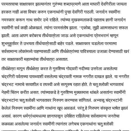
परमतत्वाचा साक्षात्कार झाल्यानंतर गुरुंच्या शब्दाप्रमाणे आता माघारी देवगिरीला जायला
हरकत नाही असा विचार करुन एकनाथांनी पुन्हा देवगिरी गाठली. जनार्दन स्वामींना
नमस्कार करून नाथ समोर उभे राहिले. त्यांच्या मुखकमलाकडे पहाताच ज्ञानी जनार्दन
स्वामींनी सर्व काही ओळखलं. त्यांना परमसंतोष झाला. “एकोबा, तुझी आत्मसाधना सफल
झाली. आता आपण बरोबरच तीर्थयात्रेला जाऊ असे एकनाथांना प्रेमभरानं म्हणून
शुभमुहुर्तावर ते उभयता तीर्थयात्रेसाठी बाहेर पडले. साक्षात्कार घडलेला परमात्मा
सर्वसामान्य लोकांमध्ये पाहण्यासाठी आणि तीर्थक्षेत्रांच्या पावित्र्याला उजाळा देण्यासाठी खरं
तर साक्षात्कारी महात्म्यांचा तीर्थयात्रा असतात.
तीर्थक्षेत्रा मागून तीर्थक्षेत्र करत ते गुरुशिष्य गोदावरी नदीच्या उत्तरेला असलेल्या
चंद्रगिरी पर्वताच्या पायथ्याशी वसलेल्या चंद्रावती नामक नगरीत दाखल झाले. या नगरीत
चंद्रभट नामाचे सत्वशील व तपस्वी असे सत्पुरुष रहात होते. ते चतु:श्लोकी भागवताचं
नेहमी चिंतन करीत असत. त्यांच्याकडे हे गुरुशिष्य मुक्कामास थांबले असतांना स्वामींनी
चंद्रभटांना चतु:श्लोकी भागवतावर निरुपण करण्यास सांगितलं. अभ्यासू चंद्रभटांनी
केलेलं निरुपण स्वामींना आणि नाथांना खूप आवडलं. परंतु हे निरुपण संस्कृत भाषेत झालं
असावं. कारण धर्मग्रंथामधल्या ज्ञानापासून उपेक्षित राहिलेल्या सर्वसामान्य जनतेचा
कळवळा असलेल्या जनार्दन स्वामींनी त्यानंतर लगेचच एकनाथांना चतु:श्लोकी