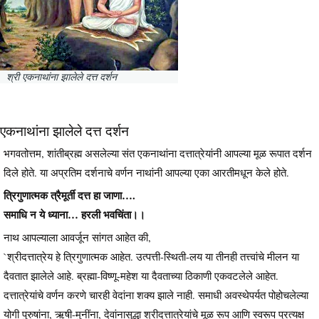
श्री एकनाथांना झालेले दत्त दर्शन
एकनाथांना झालेले दत्त दर्शन
भगवतोत्तम, शांतीब्रह्म असलेल्या संत एकनाथांना दत्तात्रेयांनी आपल्या मूळ रूपात दर्शन
दिले होते. या अप्रतिम दर्शनाचे वर्णन नाथांनी आपल्या एका आरतीमधून केले होते.
त्रिगुणात्मक त्रैमूर्ती दत्त हा जाणा….
समाधि न ये ध्याना… हरली भवचिंता।।
नाथ आपल्याला आवर्जून सांगत आहेत की,
`श्रीदत्तात्रेय हे त्रिगुणात्मक आहेत. उत्पत्ती-स्थिती-लय या तीनही तत्त्वांचे मीलन या
दैवतात झालेले आहे. ब्रह्मा-विष्णू-महेश या दैवताच्या ठिकाणी एकवटलेले आहेत.
दत्तात्रेयांचे वर्णन करणे चारही वेदांना शक्य झाले नाही. समाधी अवस्थेपर्यत पोहोचलेल्या
योगी पुरुषांना, ऋषी-मुनींना, देवांनासुद्धा श्रीदत्तात्रेयांचे मूळ रूप आणि स्वरूप प्रत्यक्ष