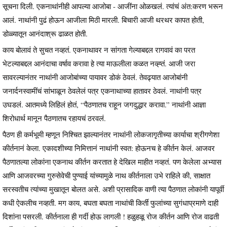
सूचना दिली. एकनाथांनीही आपल्या आजोबा - आजींना ओळखलं. त्यांचं अंत:करण भरून
आलं. नाथांनी पुढं होऊन आजीला मिठी मारली. बिचारी आजी थरथर कापत होती,
डोळ्यातून आनंदाश्रू ढाळत होती.
काय बोलावं ते सुचत नव्हतं. एकनाथावर न सांगता गेल्याबद्दल रागवावं का परत
भेटल्याबद्दल आनंदाचा वर्षाव करावा हे त्या माऊलीला कळत नव्ह्तं. आजी जरा
सावरल्यानंतर नाथांनी आजोबांच्या पायावर डोकं ठेवलं. तेवढ्यात आजोबांनी
जनार्दनस्वामींचं सांभाळून ठेवलेलं पत्र एकनाथाच्या हातावर ठेवलं. नाथांनी पत्र
उघडलं. आतमध्ये लिहिलं होतं, “पैठणातच राहून जगदुद्धार करावा.” नाथांनी आज्ञा
शिरोधार्थ मानून पैठणातच रहायचं ठरवलं.
पैठण ही कर्मभूमी म्हणून निश्चित झाल्यानंतर नाथांनी लोकजागृतीच्या कार्याचा श्रीगणेशा
कीर्तनानं केला. एकादशीच्या निमित्तानं नाथांनी स्वत: होऊनच हे कीर्तन केलं. आजवर
पैठणातल्या लोकांना एकनाथ कीर्तन करतात हे देखिल माहीत नव्हतं. पण केलेला अभ्यास
आणि आजवरच्या गुरुसेवेची पुण्याई यांच्यामुळे नाथ कीर्तनाला उभे राहिले की, साक्षात
सरस्वतीच त्यांच्या मुखातून बोलत असे. अशी प्रासादिक वाणी त्या पैठणात लोकांनी यापूर्वी
कधी ऐकलीच नव्हती. मग काय, बघता बघता नाथांची किर्ती फुलांच्या सुगंधाप्रमाणे दाही
दिशांना पसरली. कीर्तनाला ही गर्दी होऊ लागली ! हळुहळू रोज कीर्तन आणि रोज वाढती