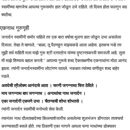
स्वामींच्या म्हणजेच आपल्या गुरूसमोर हात जोडून उभे राहिले. तो दिवस होता फाल्गुन वद्य
षष्ठीचा.
एकनाथ गुरुगृही
जनार्दन स्वामींनी समोर पाहिले तर एक बारा वर्षाचा मुलगा हात जोडून उभा असलेला
दिसला. तेव्हा ते म्हणाले, “बाळा, तू पैठणहून माझ्याकडे आला आहेस. इतकच नव्हे तर
तुझी सर्व माहिती मला माझे गुरू श्री दत्तात्रेय यांच्या दॄष्टान्ताकरवी समजली आहे. तुला
मी माझे शिष्यत्व बहाल करतो.” आपल्या गुरूचे शब्द ऎकताक्षणीच एकनाथांना मोठा आनंद
झाला. त्यांनी जनार्दनस्वामींना लोटांगण घातले. नकळत त्यांच्या वाणीतून शब्द बाहेर
पडले.
अवघेची त्रैलोक्य आनंदाचे आता । चरणी जगन्नाथा चित्त ठेविले ।
माय जगन्नाथ बाप जगन्नाथ । अनाथांचा नाथ जनार्दन ।
एका जनार्दनी एकपणे उभा । चैतन्याची शोभा शोभतसे ।
त्यांनी जनार्दन स्वामींची मनोभावे सेवा केली.
त्यानंतर नाथ दौलताबादेच्या किल्ल्याशेजारीच असलेल्या शुलभंजन डोंगरावर तपश्चर्या
करण्यासाठी बसले होते. त्या ठिकाणी एका नागाने आपला फणा नाथांच्या डोक्यावर