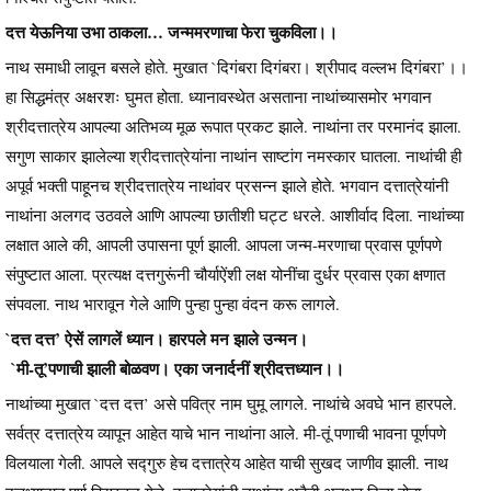
दत्त येऊनिया उभा ठाकला… जन्ममरणाचा फेरा चुकविला।।
नाथ समाधी लावून बसले होते. मुखात `दिगंबरा दिगंबरा। श्रीपाद वल्लभ दिगंबरा’।।
हा सिद्धमंत्र अक्षरशः घुमत होता. ध्यानावस्थेत असताना नाथांच्यासमोर भगवान
श्रीदत्तात्रेय आपल्या अतिभव्य मूळ रूपात प्रकट झाले. नाथांना तर परमानंद झाला.
सगुण साकार झालेल्या श्रीदत्तात्रेयांना नाथांन साष्टांग नमस्कार घातला. नाथांची ही
अपूर्व भक्ती पाहूनच श्रीदत्तात्रेय नाथांवर प्रसन्न झाले होते. भगवान दत्तात्रेयांनी
नाथांना अलगद उठवले आणि आपल्या छातीशी घट्ट धरले. आशीर्वाद दिला. नाथांच्या
लक्षात आले की, आपली उपासना पूर्ण झाली. आपला जन्म-मरणाचा प्रवास पूर्णपणे
संपुष्टात आला. प्रत्यक्ष दत्तगुरूंनी चौर्याऐंशी लक्ष योनींचा दुर्धर प्रवास एका क्षणात
संपवला. नाथ भारावून गेले आणि पुन्हा पुन्हा वंदन करू लागले.
`दत्त दत्त’ ऐसें लागलें ध्यान। हारपले मन झाले उन्मन।
`मी-तू’पणाची झाली बोळवण। एका जनार्दनीं श्रीदत्तध्यान।।
नाथांच्या मुखात `दत्त दत्त’ असे पवित्र नाम घुमू लागले. नाथांचे अवघे भान हारपले.
सर्वत्र दत्तात्रेय व्यापून आहेत याचे भान नाथांना आले. मी-तूं पणाची भावना पूर्णपणे
विलयाला गेली. आपले सद्गुरु हेच दत्तात्रेय आहेत याची सुखद जाणीव झाली. नाथ