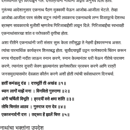
दत्तध्यानात पूर्ण विरघळून गेले. दत्तात्रेयांनी नाथांना अद्वैती अनुभव दिला होता.
गुरूंच्या आदेशानुसार एकनाथ पैठण मुक्कामी येऊन आजोबा-आजीला भेटले. तेव्हा
आजोबा-आजीला परम संतोष वाटून त्यांनी लवकरच एकनाथाचे लग्न विजापूरचे देशस्थ
ब्राम्हण सावकाराचे मुलीशी म्हणजेच गिरिजाबाईंशी लावून दिले. गिरिजाबाईंचा स्वभावही
एकनाथांसारखा शांत व परोपकारी वृत्तीचा होता.
अशा रीतीने एकनाथांनी जरी संसार सुरू केला तरीसुद्धा ते नेहमी ईश्वरमग्नच असत.
त्यांचा पारमार्थिक कार्यक्रम शिस्तबद्ध होता. सूर्योदयापूर्वी उठून परमेश्वराचे चिंतन करून
मगच गोदावरी नदीत जाऊन स्नान करणे, स्नान केल्यानंतर घरी येऊन गीतेचे पारायण
करणे, त्यानंतर दुपारी जेवण झाल्यानंतर ज्ञानेश्वरीवर प्रवचन करणे आणि रात्री
जनसमुदायासमोर देवळात कीर्तन करणे अशी होती त्यांची सर्वसाधारण दिनचर्या.
हातीं कमंडलु दंड । दत्तमूर्ति ती अखंड ॥१॥
ध्यान लागों माझें मना । विनवितो गुरुराणा ॥२॥
अंगी चर्चिली विभूति । ह्रदयीं वसे क्षमा शांति ॥३॥
तोचि चित्तांत आठव । गुरुराज दत्त देव ॥४॥
एकाजनार्दनी दत्त । तद्रूप हें झालें चित्त ॥५॥
नाथांचा भक्तांना उपदेश