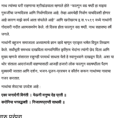
नाथ त्यांच्या घरी राहणाऱ्या श्रीखंडयाला म्हणाले होते “फाल्गुन वद्य षष्ठी हा माझ्या
गुरूजींचा जन्मदिवस आणि निर्वाणदिवस आहे. तेव्हा आमचेही निर्वाण याचदिवशी होणार
आहे कारण माझे कार्य आता संपलेले आहे” आणि खरोखरच इ.स.१५९९ मध्ये नाथांनी
गोदावरी नदीत आत्मसमर्पण केले. तो दिवस होता फाल्गुन वद्य षष्ठी. नाथ सहासष्ठ वर्षे
जगले.
नाथांनी बहुजन समाजाला अध्यात्माचे ज्ञान व्हावे म्हणून प्राकृत भाषेत विपुल लिखाण
केले. सर्वांभूती समभाव दाखविला मानवनिर्मित कृत्रिम भेदांना त्यांनी छेद दिला आणि
मुख्य म्हणजे संसारात राहूनही परमार्थ साधता येतो हे स्वानुभवाने दाखवून दिले. अशा या
थोर संताला आदरांजली वाहण्यासाठी आजही हजारो लोक फाल्गुन वद्यषष्ठीला पैठण
मुक्कामी जातात आणि दर्शन, भजन-पूजन-प्रवचन व कीर्तन करून नाथांच्या नावाचा
गजर करतात.
नाथांचा शेवटचा उपदेश आहे :
एका जनार्दनी विनंती । येऊनी मनुष्य देह प्रती ॥
करोनिया भगवद्भक्ती । निजात्मप्राप्ती साधावी ॥
गुरु परंपरा