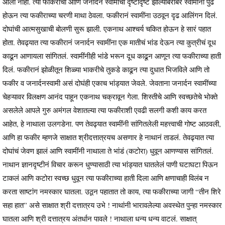
आली नाही. त्या फकिराची आणि जनार्दन स्वामींची दृष्टादृष्ट झाल्याबरोबर स्वामींनी पुढे
होऊन त्या फकीराच्या चरणी माथा ठेवला. फकीरानं स्वामींना उठवून दृढ आलिंगन दिलं.
दोघांची आत्मसुखाची बोलणी सुरू झाली. एकनाथ आश्चर्य चकित होऊन हे सारं पहात
होता. तेवढ्यात त्या फकीरानं जनार्दन स्वामींना एक मातीचं भांड देऊन त्या कुत्रीचं दूध
काढून आणायला सांगितलं. स्वामींनीही भांडे भरून दूध काढून आणून त्या फकीराच्या हाती
दिलं. फकीरानं झोळीतून शिळ्या भाकरीचे तुकडे काढून त्या दुधात भिजविले आणि तो
फकीर व जनार्दनस्वामी असं दोघंही एकाच भांड्यात जेवले. जेवताना जनार्दन स्वामींच्या
चेहऱ्यावर विलक्षण आनंद पाहून एकनाथ चक्रावून गेला. शिस्तीचे आणि स्वच्छतेचे भोक्ते
असलेले आपले गुरु अमंगल वेशातल्या त्या फकीराशी एवढी सलगी कशी काय करत
आहेत, हे नाथाला उलगडेना. पण तेवढ्यात स्वामींनी सांगितलेली महत्त्वाची गोष्ट आठवली,
आणि हा फकीर म्हणजे साक्षात श्रीदत्तात्रयच असणार हे नाथानं ताडलं. तेवढ्यात त्या
दोघांचं जेवण झालं आणि स्वामींनी नाथाला ते भांडं (कटोरा) धुवून आणण्यास सांगितलं.
नाथान ज्ञानदृष्टीनं विचार करून धुण्यासाठी त्या भांड्यात घातलेलं पाणी घटाघटा पिऊन
टाकलं आणि कटोरा स्वच्छ धुवून त्या फकीराच्या हाती दिला आणि क्षणाचाही विलंब न
करता साष्टांग नमस्कार घातला. उठून पहातात तो काय, त्या फकीराच्या जागी “तीन शिरे
सहा हात” असे साक्षात श्री दत्तात्रय उभे ! नाथांनी भारावलेल्या अवस्थेत पुन्हा नमस्कार
घातला आणि श्री दत्तात्रय अंतर्धान पावले ! नाथाला धन्य धन्य वाटलं. साक्षात्