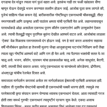
दगडाचा देव मांडून त्याला पानं फुलं वहात असे. इतकंच नाही तर फळी खांद्यावर वीणा
म्हणून घेऊन देवापुढे भजन करण्यात तल्लीन होऊन जाई. आजोबा पूजा करू लागले की,
पुजेचं साहित्य गोळा करून देई. बारीकसारीक गोष्टींमधून एकनाथाची चौकसबुद्धी, तीव्र
स्मरणशक्ती आणि उत्कृष्ठ अशी पाठांतर क्षमता यांची प्रचिती येत असे. लहानवयापासून
परमार्थाकडे ओढा असलेला एकनाथ पुराण कीर्तन एकाग्रतेनं आणि उत्सुकतेनं ऐकत
असे. त्याची तैलबुद्धी पाहून पुराणिक बुवांना देखील आश्चर्य वाटत असे. आजोबांचा लाडका
‘ऐक्या’ वेळ मिळताच रामनामामध्ये दंग होऊन जाई. पण हे सारं करत असतांना सहाव्या
वर्षी मौजीबंधन झालेला हा तेजस्वी मुलगा जेंव्हा आजुबाजुच्या घटनांचं निरिक्षण करी तेंव्हा
त्याला खूप गोष्टींचं आश्चर्य वाटे आणि राग ही येत असे. त्या पैठणात भक्तांची सतत ये-जा
चालू असे. भजन, कीर्तन, प्रवचन यांचा हलकल्लोळ चालू असे. अनेक साधुसंत, बैरागी,
योगी, तपस्वी तिथे वावरत असत. परंतु एकनाथाला या साऱ्यांमध्ये कोरडेपणा, ढोंगीपणा,
अंधश्रद्धा यांचीच रेलचेल दिसत असे.
समाजाला मार्गदर्शन करायचं असेल तर मार्गदर्शकाला ईश्वराची प्रचिती असायला हवी.
नाहीतर ती नुसतीच पोपटपंची व्हायची ही एकनाथांची पक्की धारणा होती. त्यामुळे त्या
परमेश्वराची कृपा संपादन करुन घेण्याचा ध्यासच एकनाथानं घेतला. आता त्यासाठी गरज
होती तशा समर्थ गुरुची! एकनाथानं त्यादृष्टीनं प्रयत्न सुरू केले. एकदा असाच
शिवालयात चिंतन - मनन करीत बसला असताना तिथं आलेल्या एका वृद्ध गृहस्थानं