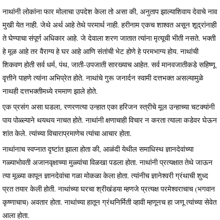
नाथांनी लोकांना फार मोलाचा उपदेश केला तो असा की, अनुताप झाल्याशिवाय देवाचे नाव
मुखी येत नाही. जेथे अर्थ आहे तेथे परमार्थ नाही. हरीनाम एकच शाश्वत असून शूद्रांनाही
ते घेण्याचा संपूर्ण अधिकार आहे. जे देवाला शरण जातात त्यांना मृत्यूची भीती नसते. भक्ती
हे मूळ आहे तर वैराग्य हे घर आहे आणि संतांची भेट होणे हे परमभाग्य होय. नाथांची
शिकवण होती सर्व धर्म, पंथ, जाती-उपजाती सारख्याच आहेत. सर्व मानवजातीकडे सहिष्णू
वृत्तीने पाहणे त्यांना अभिप्रेत होते. नाथांचे गुरू जनार्दन स्वामी दत्तभक्त असल्यामुळे
नाथही दत्तभक्तीमध्ये रममाण झाले होते.
एक प्रसंग असा घडला, रणरणत्या उन्हात एका हरिजन स्त्रीचे मूल उन्हाच्या चटक्यांनी
पाय पोळ्ल्याने थयथय नाचत होते. नाथांनी क्षणाचाही विचार न करता त्याला कडेवर घेऊन
शांत केले. त्यांच्या विचाराप्रमाणेच त्यांचा आचार होता.
नाथांनाच स्वप्नात दृष्टांत झाला होता की, आळंदी येथील समाधिस्थ ज्ञानदेवांच्या
गळ्याभोवती अजानवृक्षाच्या मुळ्यांचा विळखा पडला होता. नाथांनी प्रत्यक्षात तेथे जाऊन
त्या मूळ्या कापून ज्ञानदेवांचा गळा मोकळा केला होता. त्यांनीच ज्ञानेश्वरी ग्रंथाची शुध्द
प्रत तयार केली होती. नाथांच्या घरचा श्रीखंडया म्हणजे प्रत्यक्ष परमेश्वराचाच (भगवान
कृष्णाचाच) अवतार होता. नाथांच्या हातून ग्रंथनिर्मिती व्हावी म्हणूनच हा जणू त्यांच्या सेवेत
आला होता.