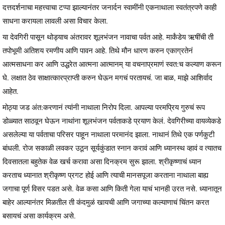
दत्तदर्शनाचा महत्त्वाचा टप्पा झाल्यानंतर जनार्दन स्वामींनी एकनाथाला स्वतंत्रपणे काही
साधना करायला लावली असा विचार केला.
या देवगिरी पासून थोड्याच अंतरावर शूलभंजन नावाचा पर्वत आहे. मार्कंडेय ऋषींची ती
तपोभूमी अतिशय रमणीय आणि पावन आहे. तिथे मौन धारण करुन एकाग्रतेनं
आत्मसाधना कर आणि उद्धरेत आत्मना आत्मानम् या वचनाप्रमाणं स्वत:च कल्याण करून
घे. लक्षात ठेव साक्षात्कारप्राप्ती करुन घेऊन मगचं परतायचं. जा बाळ, माझे आशिर्वाद
आहेत.
मोठ्या जड अंत:करणानं त्यांनी नाथाला निरोप दिला. आपल्या परमप्रिय गुरुचं रूप
डोळ्यात साठवून घेऊन नाथांना शूलभंजन पर्वताकडे प्रयाण केलं. देवगिरीच्या वायव्येकडे
असलेल्या या पर्वताचा परिसर पाहून नाथाला परमानंद झाला. नाथानं तिथे एक पर्णकुटी
बांधली. रोज सकाळी लवकर उठून सूर्यकुंडात स्नान करावं आणि ध्यानस्थ व्हावं व त्यातच
दिवसातला बहुतेक वेळ खर्च करावा असा दिनक्रम सुरू झाला. श्रीकृष्णाचं ध्यान
करताच ध्यानात श्रीकृष्ण प्रगट होई आणि त्याची मानसपूजा करताना नाथाला बाह्य
जगाचा पूर्ण विसर पडत असे. वेळ कसा आणि किती गेला याचं भानही उरत नसे. ध्यानातून
बाहेर आल्यानंतर मिळतील ती कंदमुळं खायची आणि जगाच्या कल्याणाचं चिंतन करत
बसायचं असा कार्यक्रम असे.