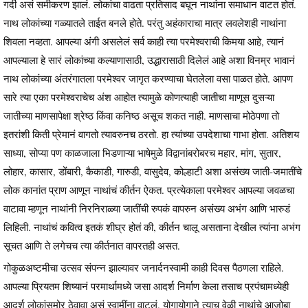
गर्दी असं समीकरण झालं. लोकांचा वाढता प्रतिसाद बघून नाथांना समाधान वाटत होतं.
नाथ लोकांच्या गळ्यातले ताईत बनले होते. परंतु अहंकाराचा मात्र लवलेशही नाथांना
शिवला नव्हता. आपल्या अंगी असलेलं सर्व काही त्या परमेश्वराची किमया आहे, त्यानं
आपल्याला हे सारं लोकांच्या कल्याणासाठी, उद्धारासाठी दिलेलं आहे अशा विनम्र भावानं
नाथ लोकांच्या अंतरंगातला परमेश्वर जागृत करण्याचा घेतलेला वसा पाळत होते. आपण
सारे त्या एका परमेश्वराचेच अंश आहोत त्यामुळे कोणत्याही जातीचा माणूस दुसऱ्या
जातीच्या माणसापेक्षा श्रेष्ठ किंवा कनिष्ठ असूच शकत नाही. माणसाचा मोठेपणा तो
इतरांशी किती प्रेमानं वागतो त्यावरुनच ठरतो. हा त्यांच्या उपदेशाचा गाभा होता. अतिशय
साध्या, सोप्या पण काळजाला भिडणाऱ्या भाषेमुळे विद्वानांबरोबरच महार, मांग, सुतार,
लोहार, कासार, डोंबारी, कैकाडी, गारुडी, वासुदेव, कोल्हाटी अशा असंख्य जाती-जमातींचे
लोक कानांत प्राण आणून नाथांचं कीर्तन ऐकत. प्रत्येकाला परमेश्वर आपल्या जवळचा
वाटावा म्हणून नाथांनी निरनिराळ्या जातींची रुपकं वापरुन असंख्य अभंग आणि भारुडं
लिहिली. नाथांचं कवित्व इतकं शीघ्र होतं की, कीर्तन चालू असताना देखील त्यांना अभंग
सूचत आणि ते लगेचच त्या कीर्तनात वापरतही असत.
गोकुळअष्टमीचा उत्सव संपन्न झाल्यावर जनार्दनस्वामी काही दिवस पैठणला राहिले.
आपल्या प्रियतम शिष्यानं परमार्थामध्ये जसा आदर्श निर्माण केला तसाच प्रपंचामध्येही
आदर्श लोकांसमोर ठेवावा असं स्वामींना वाटलं. योगायोगाने त्याच वेळी नाथांचे आजोबा