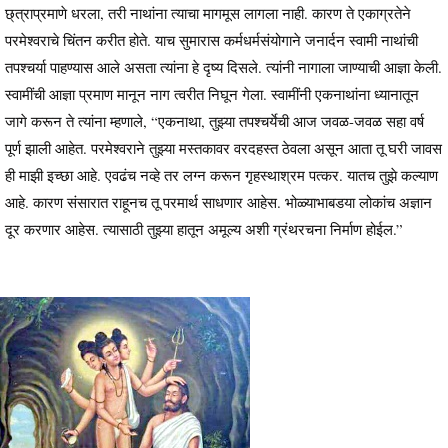
छ्त्राप्रमाणे धरला, तरी नाथांना त्याचा मागमूस लागला नाही. कारण ते एकाग्रतेने
परमेश्वराचे चिंतन करीत होते. याच सुमारास कर्मधर्मसंयोगाने जनार्दन स्वामी नाथांची
तपश्चर्या पाहण्यास आले असता त्यांना हे दृष्य दिसले. त्यांनी नागाला जाण्याची आज्ञा केली.
स्वामींची आज्ञा प्रमाण मानून नाग त्वरीत निघून गेला. स्वामींनी एकनाथांना ध्यानातून
जागे करून ते त्यांना म्हणाले, “एकनाथा, तुझ्या तपश्चर्येची आज जवळ-जवळ सहा वर्ष
पूर्ण झाली आहेत. परमेश्वराने तुझ्या मस्तकावर वरदहस्त ठेवला असून आता तू घरी जावस
ही माझी इच्छा आहे. एवढंच नव्हे तर लग्न करून गृहस्थाश्रम पत्कर. यातच तुझे कल्याण
आहे. कारण संसारात राहूनच तू परमार्थ साधणार आहेस. भोळ्याभाबडया लोकांच अज्ञान
दूर करणार आहेस. त्यासाठी तुझ्या हातून अमूल्य अशी ग्रंथरचना निर्माण होईल.”