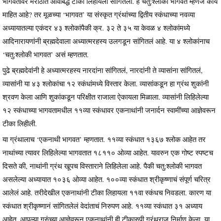
भागवतावर मराठीत ओवीबद्ध टीका लिहायला सांगितली. हे चतु:श्लोकी भागवत म्हणजे काय
माहित आहे? तर मूळच्या ‘भागवत’ या संस्कृत ग्रंथांच्या द्वितीय स्कंधाच्या नवव्या
अध्यायातल्या एकंदर ४३ श्लोकांपैकी क्र. ३२ ते ३५ या केवळ ४ श्लोकांमध्ये
आदिनारायणांनी ब्रह्मदेवाला अध्यात्मरहस्य उलगडून सांगितलं आहे. या ४ श्लोकांनाच
‘चतु:श्लोकी भागवत’ असं म्हणतात.
पुढे ब्रह्मदेवांनी हे अध्यात्मरहस्य नारदांना सांगितलं, नारदांनी ते व्यासांना सांगितलं,
व्यासांनी या ४३ श्लोकांचा १२ स्कंधांमध्ये विस्तार केला. व्यासांकडून हा ग्रंथ शुकांनी
श्रवण केला आणि शुकांकडून परिक्षीत राजाला ऐकायला मिळाला. व्यासांनी लिहिलेल्या
१२ स्कंधाच्या भागवतामधील ११व्या स्कंधावर एकनाथांनी जनार्दन स्वामींच्या आज्ञेवरून
टीका लिहीली.
या ग्रंथालाच ‘एकनाथी भागवत’ म्हणतात. ११व्या स्कंधात १३६७ श्लोक आहेत तर
नाथांच्या त्यावर लिहिलेल्या भागवतात १८११० ओव्या आहेत. यावरुन एक गोष्ट स्पष्टच
दिसते की, नाथांनी ग्रंथ खूपच विस्ताराने लिहिलेला आहे. पैकी चतु:श्लोकी भागवत
असलेल्या अध्यायात १०३६ ओव्या आहेत. १००व्या स्कंधात श्रीकृष्णाचं संपूर्ण चरित्र
आलेलं आहे. तरीदेखील एकनाथांनी टीका लिहायला ११वा स्कंधच निवडला. कारण या
स्कंधात श्रीकृष्णानं सांगितलेलं वेदांताचं निरुपण आहे. ११व्या स्कंधात ३१ अध्याय
आहेत. आपल्या गुरुंच्या आज्ञेवरून एकनाथांनी ही टीकारुपी ग्रंथराज निर्माण केला. या