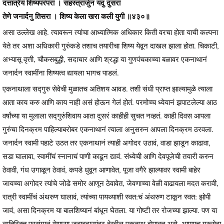
दत्तात्रेय शिष्यपरंपरा । सहस्त्रार्जुन यदु दुसरा
तेणे जनार्दनु तिसरा । शिष्य केला खरा कली युगी ॥४३०॥
असा उल्लेख आहे. त्यावरून त्यांचा आध्यात्मिक अधिकार किती वरचा होता याची कल्पना
येते तर अशा अधिकारी गुरुंकडे तशाच तयारीचा शिष्य येवून दाखल झाला होता. चिकाटी,
अभ्यासू वृत्ती, चौकसबुद्धी, सदाचार आणि श्रद्धा या गुणपंचकाच्या बळावर एकनाथानं
जनार्दन स्वामींना शिष्यत्व द्यायला भागच पाडलं.
एकनाथाला सद्गुरु सेवेची मुळातच अतिशय आवड. तशी संधी प्राप्त झाल्यामुळे त्याला
आता काय करु आणि काय नाही असं होऊन गेलं होतं. परमोच्च ध्येयानं झपाटलेल्या आठ
वर्षांच्या या मुलाला सद्गुरुंशिवाय आता दुसरं काहीही सुचत नव्हतं. काही दिवस आपला
गुरुंचा दिनक्रम पाहिल्याबरोबर एकनाथानं त्याला अनुसरुन आपला दिनक्रम ठरवला.
जनार्दन स्वामी पहाटे उठत तर एकनाथानं त्याही अगोदर उठावं, वाडा झाडून काढावा,
सडा घालावा, स्वामींचं स्नानाचं पाणी काढून द्यावं. संध्येची आणि देवपूजेची तयारी करुन
ठेवावी, गंध उगाळून ठेवावं, कपडे धुवून आणावेत, पूजा वगैरे झाल्यावर स्वामी बाहेर
जायच्या अगोदर त्यांचे जोडे समोर आणून ठेवावेत, जेवणाच्या वेळी वाढायला मदत करावी,
रात्री स्वामींचं अंथरुण घालावं, त्यांच्या पायथ्याशी स्वत:चं अंथरुण टाकून स्वत: झोपी
जावं, असा दिनक्रम या बालशिष्यानं बांधून घेतला. या गोष्टी तर रोजच्या झाल्या. पण या
व्यतिरिक्त प्रसंगानं येणाऱ्या जबाबदाऱ्यांवर देखील एकनाथ झेपावत असे. आपणच गुरुसेवा