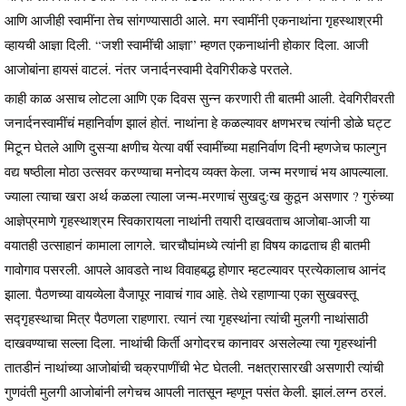
आणि आजीही स्वामींना तेच सांगण्यासाठी आले. मग स्वामींनी एकनाथांना गृहस्थाश्रमी
व्हायची आज्ञा दिली. “जशी स्वामींची आज्ञा” म्हणत एकनाथांनी होकार दिला. आजी
आजोबांना हायसं वाटलं. नंतर जनार्दनस्वामी देवगिरीकडे परतले.
काही काळ असाच लोटला आणि एक दिवस सुन्न करणारी ती बातमी आली. देवगिरीवरती
जनार्दनस्वामींचं महानिर्वाण झालं होतं. नाथांना हे कळल्यावर क्षणभरच त्यांनी डोळे घट्ट
मिटून घेतले आणि दुसऱ्या क्षणीच येत्या वर्षी स्वामींच्या महानिर्वाण दिनी म्हणजेच फाल्गुन
वद्य षष्ठीला मोठा उत्सवर करण्याचा मनोदय व्यक्त केला. जन्म मरणाचं भय आपल्याला.
ज्याला त्याचा खरा अर्थ कळला त्याला जन्म-मरणाचं सुखदु:ख कुठून असणार ? गुरुंच्या
आज्ञेप्रमाणे गृहस्थाश्रम स्विकारायला नाथांनी तयारी दाखवताच आजोबा-आजी या
वयातही उत्साहानं कामाला लागले. चारचौघांमध्ये त्यांनी हा विषय काढताच ही बातमी
गावोगाव पसरली. आपले आवडते नाथ विवाहबद्ध होणार म्हटल्यावर प्रत्येकालाच आनंद
झाला. पैठणच्या वायव्येला वैजापूर नावाचं गाव आहे. तेथे रहाणाऱ्या एका सुखवस्तू
सद्गृहस्थाचा मित्र पैठणला राहणारा. त्यानं त्या गृहस्थांना त्यांची मुलगी नाथांसाठी
दाखवण्याचा सल्ला दिला. नाथांची किर्ती अगोदरच कानावर असलेल्या त्या गृहस्थांनी
तातडीनं नाथांच्या आजोबांची चक्रपाणींची भेट घेतली. नक्षत्रासारखी असणारी त्यांची
गुणवंती मुलगी आजोबांनी लगेचच आपली नातसून म्हणून पसंत केली. झालं.लग्न ठरलं.