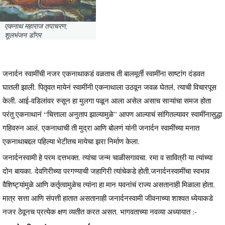
एकनाथ महाराज तपाचरण,
शूलभंजन डोंगर
जनार्दन स्वामींची नजर एकनाथाकडं वळताच ती बालमूर्ती स्वामींना साष्टांग दंडवत
घातली झाली. पितृवत मायेनं स्वामींनी एकनाथाला उठवून जवळ घेतलं, त्याची विचारपूस
केली. आई-वडिलांवर रुसून हा मुलगा पळून आला असेल असाच साऱ्यांचा समज होता
परंतु एकनाथानं “चित्ताला अनुताप झाल्यामुळे” आपण आल्याचं सांगितल्यावर स्वामींनासुद्धा
गहिवरुन आलं. एकनाथाची ती मुद्रा आणि बोलणं यांनी जनार्दन स्वामींच्या मनात
एकनाथाबद्दल पहिल्या भेटीतच मायेचा झरा निर्माण केला.
जनार्दनस्वामी हे परम दत्तभक्त. त्यांचा जन्म चाळीसगावचा. रमा व सावित्री या त्यांच्या
दोन बायका. देवगिरीच्या परगण्याची जहागिरी त्यांचेकडे होती.जनार्दनस्वामींचा स्वभाव
वैशिष्ट्यांमुळे आणि कर्तृत्वामुळेच त्यांना हा मान यवनांचं राज्य असतानाही मिळाला होता.
मात्र सत्ता आणि संपत्ती हातात असतानाही जनार्दनस्वामी जीवनाच्या शाश्वत ध्येयाकडे
नजर ठेवूनच प्रत्येक क्षण व्यतीत करत असत. भागवताच्या नवव्या अध्यायात :-