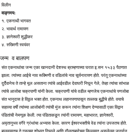
विलीन
वाड्गमय:
१. एकनाथी भागवत
२. भावार्थ रामायण
३. ज्ञानेश्वरी शुद्धीकर
४. रुख्मिणी स्वयंवर
जन्म व बालपण
संत एकनाथांचा जन्म एका खानदानी देशस्थ ब्राम्हणाच्या घरात इ.सन १५३३ पैठणात
झाला. त्यांच्या आईचे नाव रूक्मिणी व वडिलांचे नाव सूर्यनारायण होते. परंतु एकनाथांच्या
दुर्दैवानेच ते तान्हे मूल असताना त्यांचे आईवडील देवाघरी निघून गेले, तेव्हा त्यांचा सांभाळ
त्यांचे आजोबा चक्रपाणी यांनी केला. चक्रपाणी यांचे वडील म्हणजेच एकनाथांचे पणजोबा
संत भानुदास हे विठ्ठल भक्त होत. एकनाथ लहानपणापासून तल्लख बुद्धीचे होते. वयाचे
सहाव्या वर्षी त्यांच्या आजोबांनी त्यांची मुंज करून त्यांना शिक्षण देण्यासाठी एका विद्वान
पंडितांची नेमणूक केली. त्या पंडिताकडून त्यांनी रामायण, महाभारत, ज्ञानेश्वरी,
अमृतानुभव वगैरे ग्रंथांचा अभ्यास केला. कारण ईश्वरभक्तीचे वेड त्यांना उपजतच होते.
बालवयातच ते गुरूच्या शोधात निघाले आणि दौलताबादेच्या किल्ल्यात असलेल्या जनार्दन