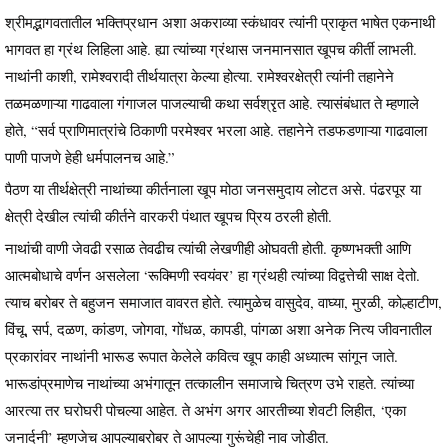
श्रीमद्भागवतातील भक्तिप्रधान अशा अकराव्या स्कंधावर त्यांनी प्राकृत भाषेत एकनाथी
भागवत हा ग्रंथ लिहिला आहे. ह्या त्यांच्या ग्रंथास जनमानसात खूपच कीर्ती लाभली.
नाथांनी काशी, रामेश्वरादी तीर्थयात्रा केल्या होत्या. रामेश्वरक्षेत्री त्यांनी तहानेने
तळमळणाऱ्या गाढवाला गंगाजल पाजल्याची कथा सर्वश्रृत आहे. त्यासंबंधात ते म्हणाले
होते, “सर्व प्राणिमात्रांचे ठिकाणी परमेश्वर भरला आहे. तहानेने तडफडणाऱ्या गाढवाला
पाणी पाजणे हेही धर्मपालनच आहे.”
पैठण या तीर्थक्षेत्री नाथांच्या कीर्तनाला खूप मोठा जनसमुदाय लोटत असे. पंढरपूर या
क्षेत्री देखील त्यांची कीर्तने वारकरी पंथात खूपच प्रिय ठरली होती.
नाथांची वाणी जेवढी रसाळ तेवढीच त्यांची लेखणीही ओघवती होती. कृष्णभक्ती आणि
आत्मबोधाचे वर्णन असलेला ‘रूक्मिणी स्वयंवर’ हा ग्रंथही त्यांच्या विद्वत्तेची साक्ष देतो.
त्याच बरोबर ते बहुजन समाजात वावरत होते. त्यामुळेच वासुदेव, वाघ्या, मुरळी, कोल्हाटीण,
विंचू, सर्प, दळण, कांडण, जोगवा, गोंधळ, कापडी, पांगळा अशा अनेक नित्य जीवनातील
प्रकारांवर नाथांनी भारूड रूपात केलेले कवित्व खूप काही अध्यात्म सांगून जाते.
भारूडांप्रमाणेच नाथांच्या अभंगातून तत्कालीन समाजाचे चित्रण उभे राहते. त्यांच्या
आरत्या तर घरोघरी पोचल्या आहेत. ते अभंग अगर आरतीच्या शेवटी लिहीत, ‘एका
जनार्दनी’ म्हणजेच आपल्याबरोबर ते आपल्या गुरूंचेही नाव जोडीत.