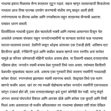
नाथाचा इशारा मिळताच सैन्य शत्रूवर तुटून पडलं. सहज म्हणून तलवारबाजी शिकलेल्या
नाथाला आज तिचा प्रत्यक्ष उपयोग करण्याची संधीच जणू चालून आली होती.
रणांगणातल्या या वीराचा आवेश आणि रणकौशल्य पाहून शत्रूच्या सैन्याची अक्षरश:
पाचावर धारण बसली.
दिवसेंदिवस नाथाची दृढतर होत चाललेली भक्ती आणि त्याच्या आचरणात दिसून येत
असलेले उच्चतम संस्कार पाहून जनार्दनस्वामींनी या साऱ्याला साजेसं फळ नाथाच्या
पदरात घालायचं ठरवलं. देवगिरी पासून थोड्या अंतरावर एक टेकडी होती. अतिशय दाट
हिरवीगार झाडी, रंगीबेरंगी फुलं आणि सर्वांवर कळस म्हणजे परम रमणीय असं सरोवर
यामुळे हा परिसर कोणावरही मोहिनी घालेल असाच होता. या ठिकाणी साक्षात् दत्तात्रयांचा
रहिवास होता. जनार्दन स्वामी बऱ्याच वेळा गुरुवारी तिथे जात असत. त्यांच्यात कितीतरी
वेळपर्यंत सुखसंवाद चालत असे. अशाच एका गुरुवारी तिथे जाताना स्वामींनी नाथालाही
बरोबर घेतलं. स्नानसंध्या झाल्यावर स्वामी ध्यानस्थ बसले. तेवढ्यात तिथे एक मलंग
म्हणजे फकीर आला. खरं तर त्या स्थळी पोहोचल्या बरोबर जनार्दन स्वामींनी एकनाथाला
सांगून टाकलं होतं की, एका दत्तात्रयांवाचून इथे दुसरं कोणीही येत नाही. परंतु संपूर्ण
अंगभर कातडं पांघरलेलं विशाल आणि आरक्त डोळे आणि बरोबर एक कुत्री आणि तिची
पिल्लं अशा अवताराला तो फकीर बघितल्यावर तर नाथाच्या डोक्यात तशी शंका देखिल