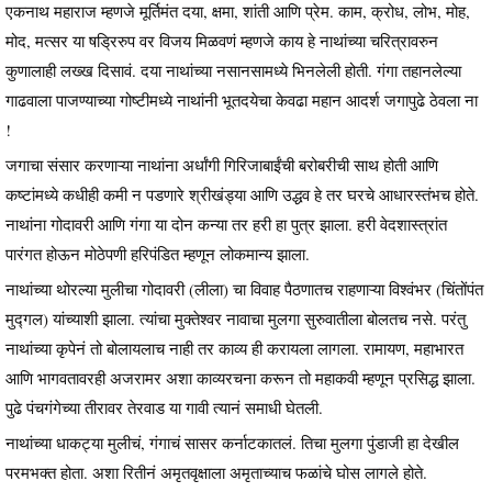
एकनाथ महाराज म्हणजे मूर्तिमंत दया, क्षमा, शांती आणि प्रेम. काम, क्रोध, लोभ, मोह,
मोद, मत्सर या षड्रिरुप वर विजय मिळवणं म्हणजे काय हे नाथांच्या चरित्रावरुन
कुणालाही लख्ख दिसावं. दया नाथांच्या नसानसामध्ये भिनलेली होती. गंगा तहानलेल्या
गाढवाला पाजण्याच्या गोष्टीमध्ये नाथांनी भूतदयेचा केवढा महान आदर्श जगापुढे ठेवला ना
!
जगाचा संसार करणाऱ्या नाथांना अर्धांगी गिरिजाबाईंची बरोबरीची साथ होती आणि
कष्टांमध्ये कधीही कमी न पडणारे श्रीखंड्या आणि उद्धव हे तर घरचे आधारस्तंभच होते.
नाथांना गोदावरी आणि गंगा या दोन कन्या तर हरी हा पुत्र झाला. हरी वेदशास्त्रांत
पारंगत होऊन मोठेपणी हरिपंडित म्हणून लोकमान्य झाला.
नाथांच्या थोरल्या मुलीचा गोदावरी (लीला) चा विवाह पैठणातच राहणाऱ्या विश्वंभर (चिंतोंपंत
मुद्गल) यांच्याशी झाला. त्यांचा मुक्तेश्वर नावाचा मुलगा सुरुवातीला बोलतच नसे. परंतु
नाथांच्या कृपेनं तो बोलायलाच नाही तर काव्य ही करायला लागला. रामायण, महाभारत
आणि भागवतावरही अजरामर अशा काव्यरचना करून तो महाकवी म्हणून प्रसिद्ध झाला.
पुढे पंचगंगेच्या तीरावर तेरवाड या गावी त्यानं समाधी घेतली.
नाथांच्या धाकट्या मुलीचं, गंगाचं सासर कर्नाटकातलं. तिचा मुलगा पुंडाजी हा देखील
परमभक्त होता. अशा रितीनं अमृतवृक्षाला अमृताच्याच फळांचे घोस लागले होते.