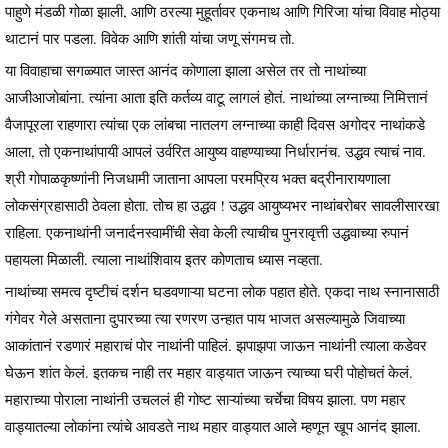
पाहुणे मंडळी गोळा झाली, आणि ठरल्या मुहूर्तावर एकनाथ आणि गिरिजा यांचा विवाह मोठ्या
थाटानं पार पडला. विवेक आणि शांती यांचा जणू संगमच तो.
या विवाहाचा सगळ्यात जास्त आनंद कोणाला झाला असेल तर तो नाथांच्या
आजीआजोबांना. त्यांना आता इति कर्तव्य वाटू लागलं होतं. नाथांच्या लग्नाच्या निमित्तानं
वैजापूरला राहणारा त्यांचा एक लांबचा नातलग लग्नाच्या काही दिवस अगोदर नाथांकडे
आला, तो एकनाथांपायी आपलं उर्वरित आयुष्य वाहण्याच्या निर्धारानंच. उद्धव त्याचं नाव.
श्री गोपाळकृष्णांनी निजधामी जाताना आपला परमप्रिय भक्त बद्रीनारायणाला
लोकसंग्रहासाठी ठेवला होता. तोच हा उद्धव ! उद्धव आयुष्यभर नाथांबरोबर सावलीसारखा
राहिला. एकनाथांनी जनार्दनस्वामींची सेवा केली त्याचीच पुनरावृत्ती उद्धवाच्या रुपानं
पहायला मिळाली. त्याला नाथांशिवाय इतर कोणताच ध्यास नव्हता.
नाथांच्या समत्व दृष्टीचं दर्शन घडवणाऱ्या घटना लोक पहात होते. एकदा नाथ स्नानासाठी
गंगेवर गेले असताना दुपारच्या त्या रणरण उन्हात पाय भाजत असल्यामुळे जिवाच्या
आकांतानं रडणारं महाराचं पोर नाथांनी पाहिलं. झपाझपा जाऊन नाथांनी त्याला कडेवर
घेऊन शांत केलं. इतकच नाही तर महार वाड्यात जाऊन त्याच्या घरी पोहोचतं केलं.
महाराच्या पोराला नाथांनी उचललं ही गोष्ट साऱ्यांच्या चर्चेचा विषय झाला. पण महार
वाड्यातल्या लोकांना त्यांचे आवडते नाथ महार वाड्यात आले म्हणून खूप आनंद झाला.