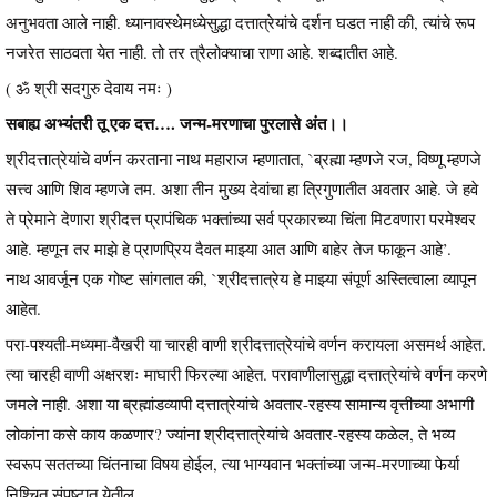
अनुभवता आले नाही. ध्यानावस्थेमध्येसुद्धा दत्तात्रेयांचे दर्शन घडत नाही की, त्यांचे रूप
नजरेत साठवता येत नाही. तो तर त्रैलोक्याचा राणा आहे. शब्दातीत आहे.
( ॐ श्री सदगुरु देवाय नमः )
सबाह्य अभ्यंतरी तू एक दत्त…. जन्म-मरणाचा पुरलासे अंत।।
श्रीदत्तात्रेयांचे वर्णन करताना नाथ महाराज म्हणातात, `ब्रह्मा म्हणजे रज, विष्णू म्हणजे
सत्त्व आणि शिव म्हणजे तम. अशा तीन मुख्य देवांचा हा त्रिगुणातीत अवतार आहे. जे हवे
ते प्रेमाने देणारा श्रीदत्त प्रापंचिक भक्तांच्या सर्व प्रकारच्या चिंता मिटवणारा परमेश्वर
आहे. म्हणून तर माझे हे प्राणप्रिय दैवत माझ्या आत आणि बाहेर तेज फाकून आहे’.
नाथ आवर्जून एक गोष्ट सांगतात की, `श्रीदत्तात्रेय हे माझ्या संपूर्ण अस्तित्वाला व्यापून
आहेत.
परा-पश्यती-मध्यमा-वैखरी या चारही वाणी श्रीदत्तात्रेयांचे वर्णन करायला असमर्थ आहेत.
त्या चारही वाणी अक्षरशः माघारी फिरल्या आहेत. परावाणीलासुद्धा दत्तात्रेयांचे वर्णन करणे
जमले नाही. अशा या ब्रह्मांडव्यापी दत्तात्रेयांचे अवतार-रहस्य सामान्य वृत्तीच्या अभागी
लोकांना कसे काय कळणार? ज्यांना श्रीदत्तात्रेयांचे अवतार-रहस्य कळेल, ते भव्य
स्वरूप सततच्या चिंतनाचा विषय होईल, त्या भाग्यवान भक्तांच्या जन्म-मरणाच्या फेर्या
निश्चित संपुष्टात येतील.