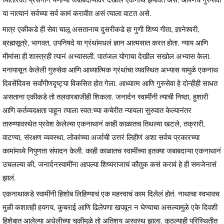
या नात्यानं सर्वच्या सर्व कामं करावीत असं त्याला वाटत असे.
मात्र एकीकडे ही सेवा चालू असतानाच दुसरीकडे हा गुणी शिष्य गीता, ज्ञानेश्वरी,
ब्रह्मसूत्रे, भागवत, उपनिषदे या ग्रंथांमधलं ज्ञान आत्मसात करत होता. न्याय आणि
मीमांसा ही शास्त्रही त्यानं अभ्यासली. पातंजल योगाचा देखील सखोल अभ्यास केला.
मनापासून केलेली गुरुसेवा आणि आध्यात्मिक ग्रंथांचा व्यवस्थित अभ्यास यामुळे एकनाथ
दिवसेंदिवस सर्वांगीणदृष्ट्या विकसित होत गेला. आध्यात्म आणि गुरुसेवा हे दोन्हीही साधत
असताना एकीकडे तो तलवारबाजीही शिकला. जनार्दन स्वामींनी त्याची निष्ठा, हुशारी
आणि कर्तव्यदक्षता पाहून त्याला स्वत:च्या कचेरीत न्यायला सुरुवात केल्यानंतर
तारुण्यावस्थेत प्रवेश केलेल्या एकनाथानं काही काळातच तिथल्या खटले, तक्रारी,
वाटण्या, संरक्षण व्यवस्था, लोकांच्या अर्जाची उत्तरं लिहीणं अशा सर्वच प्रकारच्या
कामांमध्ये निपुणता संपादन केली. काही काळातच स्वामींच्या इतक्या जबाबदाऱ्या एकनाथानं
उचलल्या की, जनार्दनस्वामींना आपल्या शिष्यराजाचं कौतुक कसं करावं हे ही समजेनासं
झालं.
एकनाथाकडे स्वामींनी हिशोब लिहिण्याचं एक महत्त्वाचं काम दिलेलं होतं. नाथाचा स्वभावच
मुळी कशातही हयगय, कुचराई आणि ढिलेपणा खपवून न घेण्याचा असल्यामुळे एके दिवशी
हिशेबात आलेल्या अधेलीच्या चुकीमुळे तो अतिशय अस्वस्थ झाला. कुठल्याही परिस्थितीत