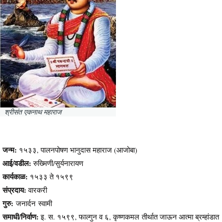
श्रीसंत एकनाथ महाराज
जन्म:
१५३३, पालनपोषण भानुदास महाराज (आजोबा)
आई/वडील:
रुख्मिणी/सुर्यनारायण
कार्यकाळ:
१५३३ ते १५९९
संप्रदाय:
वारकरी
गुरु:
जनार्दन स्वामी
समाधी/निर्वाण:
इ. स. १५९९, फाल्गुन व ६, कृष्णकमल तीर्थात जाऊन आत्मा ब्रम्हांडात