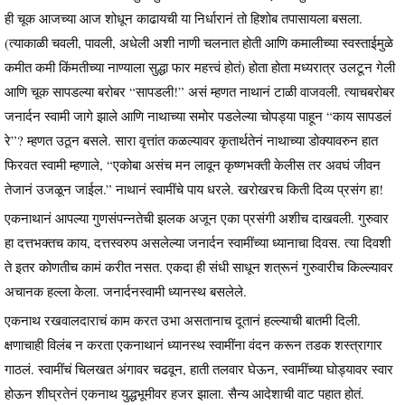
ही चूक आजच्या आज शोधून काढायची या निर्धारानं तो हिशोब तपासायला बसला.
(त्याकाळी चवली, पावली, अधेली अशी नाणी चलनात होती आणि कमालीच्या स्वस्ताईमुळे
कमीत कमी किंमतीच्या नाण्याला सुद्धा फार महत्त्वं होतं) होता होता मध्यरात्र उलटून गेली
आणि चूक सापडल्या बरोबर “सापडली!” असं म्हणत नाथानं टाळी वाजवली. त्याचबरोबर
जनार्दन स्वामी जागे झाले आणि नाथाच्या समोर पडलेल्या चोपड्या पाहून “काय सापडलं
रे”? म्हणत उठून बसले. सारा वृत्तांत कळल्यावर कृतार्थतेनं नाथाच्या डोक्यावरुन हात
फिरवत स्वामी म्हणाले, “एकोबा असंच मन लावून कृष्णभक्ती केलीस तर अवघं जीवन
तेजानं उजळून जाईल.” नाथानं स्वामींचे पाय धरले. खरोखरच किती दिव्य प्रसंग हा!
एकनाथानं आपल्या गुणसंपन्नतेची झलक अजून एका प्रसंगी अशीच दाखवली. गुरुवार
हा दत्तभक्तच काय, दत्तस्वरुप असलेल्या जनार्दन स्वामींच्या ध्यानाचा दिवस. त्या दिवशी
ते इतर कोणतीच कामं करीत नसत. एकदा ही संधी साधून शत्रूनं गुरुवारीच किल्ल्यावर
अचानक हल्ला केला. जनार्दनस्वामी ध्यानस्थ बसलेले.
एकनाथ रखवालदाराचं काम करत उभा असतानाच दूतानं हल्ल्याची बातमी दिली.
क्षणाचाही विलंब न करता एकनाथानं ध्यानस्थ स्वामींना वंदन करून तडक शस्त्रागार
गाठलं. स्वामींचं चिलखत अंगावर चढवून, हाती तलवार घेऊन, स्वामींच्या घोड्यावर स्वार
होऊन शीघ्रतेनं एकनाथ युद्धभूमीवर हजर झाला. सैन्य आदेशाची वाट पहात होतं.