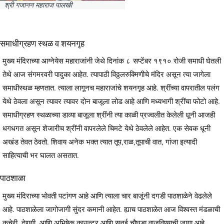
श्री गजानन महाराज पालखी
समाधीग्रहण स्थळ व शयनगृह
मुख्य मंदिराच्या आग्नेयेस महाराजांनी जेथे दिनांक ८ सप्टेंबर १९१० रोजी समाधी घेतली
तेथे आज संगमरवरी पादुका आहेत. त्यापाठी विठ्ठलरुक्मिणीचे मंदिर असून त्या जागेला
समाधीस्थळ म्हणतात. त्याला लागूनच महाराजांचे शयनगृह आहे. श्रींच्या वापरातील पलंग
येथे ठेवला असून त्यावर त्यावर दोन बाजूला लोड आहे आणि मध्यभागी श्रींचा फोटो आहे.
समाधीग्रहण स्थळाच्या डाव्या बाजूला श्रींनी त्या काळी प्रज्वलीत केलेली धूनी आजही
धगधगत असून शेजारीच श्रींनी वापरलेले चिमटे येथे ठेवलेले आहेत. एक सेवक धूनी
अखंड तेवत ठेवतो. शिवाय अनेक भक्त त्यात तूप,राळ,तूपाची वात, गांजा इत्यादी
साहित्याची भर घालत असतात.
पाठशाळा
मुख्य मंदिराच्या भोवती पटांगण आहे आणि त्याला चार बाजूंनी दगडी पाठशाळेने वेढलेले
आहे. पाठशाळेला जागोजागी सुंदर कमानी आहेत. ह्याच पाठशाळेत आज विश्वस्त मंडळाची
कचेरी, देणगी, आणि अभिषेक काउन्टर आणि सनई चौघडा वाजविण्याची जागा आहे.