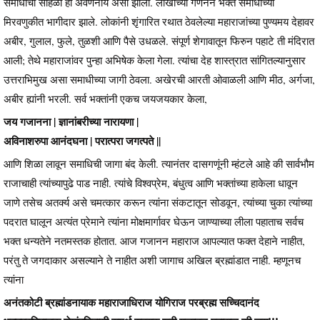
समाधीचा सोहळा हा अवर्णनीय असा झाला. लाखोंच्या गणनेने भक्त समाधीच्या
मिरवणुकीत भागीदार झाले. लोकांनी शृंगारित रथात ठेवलेल्या महाराजांच्या पुण्यमय देहावर
अबीर, गुलाल, फुले, तुळशी आणि पैसे उधळले. संपूर्ण शेगावातून फिरुन पहाटे ती मंदिरात
आली; तेथे महाराजांवर पुन्हा अभिषेक केला गेला. त्यांचा देह शास्त्रात सांगितल्यानुसार
उत्तराभिमुख असा समाधीच्या जागी ठेवला. अखेरची आरती ओवाळली आणि मीठ, अर्गजा,
अबीर ह्यांनी भरली. सर्व भक्तांनी एकच जयजयकार केला,
जय गजानना | ज्ञानांबरीच्या नारायणा |
अविनाशरुपा आनंदघना | परात्परा जगत्पते ||
आणि शिळा लावून समाधिची जागा बंद केली. त्यानंतर दासगणूंनी म्हंटले आहे की सार्वभौम
राजाचाही त्यांच्यापुढे पाड नाही. त्यांचे विश्वप्रेम, बंधुत्व आणि भक्तांच्या हाकेला धावून
जाणे तसेच अतर्क्य असे चमत्कार करून त्यांना संकटातून सोडवून, त्यांच्या चुका त्यांच्या
पदरात घालून अत्यंत प्रेमाने त्यांना मोक्षमार्गावर घेऊन जाण्याच्या लीला पहाताच सर्वच
भक्त धन्यतेने नतमस्तक होतात. आज गजानन महाराज आपल्यात फक्त देहाने नाहीत,
परंतु ते जगदाकार असल्याने ते नाहीत अशी जागाच अखिल ब्रह्मांडात नाही. म्हणूनच
त्यांना
अनंतकोटी ब्रह्मांडनायाक महाराजाधिराज योगिराज परब्रह्म सच्चिदानंद