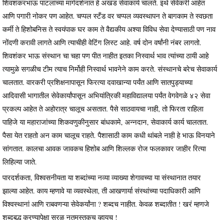
शिवशंकरभाऊ पाटलांच्या मार्गदर्शनात हे अखंड सेवाकार्य चालते. इथे सेवेकरी आहेत
आणि पगारी नोकर पण आहेत. चप्पल स्टँड वर चप्पल व्यवस्थापन ते बागकाम ते स्वछता
कर्मी ते हिशोबनिस ते स्वयंपाक घर काम ते वैद्यकीय अश्या विविध सेवा देण्यासाठी पण नाव
नोंदणी करावी लागते आणि त्याचीही वेटिंग लिस्ट आहे. वर्ष दोन वर्षांनी नंबर लागतो.
शिवशंकर भाऊ संस्थान चा चहा पण पीत नाहीत इतका निस्वार्थ भाव त्यांच्या ठायी आहे
त्यामुळे सगळीच टीम त्याच निर्मोही निस्वार्थ भावनेने काम करते. संस्थानचे बरेच सेवाकार्य
चालतात. वारकरी प्रशिक्षनापासून फिरत्या दवाखान्या पर्यंत आणि सातपुड्याच्या
आदिवासी भागातील सेवेकार्यांपासून अभियांत्रिकी महाविद्यालया पर्यंत वेगवेगळे ४२ सेवा
प्रकल्प आहेत ते अहोरात्र चालूच असतात. पैसे साठवायचा नाही, तो फिरता राहिला
पाहिजे या महाराजांच्या शिकवणुकीनुसार बांधकामे, अन्नदान, सेवाकार्य कार्य चालतात.
पैसा येत राहतो अन काम चालूच राहते. पैशासाठी काम कधी थांबले नाही हे भाऊ विनयाने
सांगतात. कालचा आवक जावकच हिशोब आणि शिल्लक रोज फलकावर जाहीर रित्या
लिहिल्या जाते.
पारदर्शकता, विश्वसनीयता या शब्दांच्या नव्या व्याख्या शेगावच्या या संस्थानात तयार
झाल्या आहेत. काय म्हणावे या व्यवस्थेला, ती आखणार्या संस्थांच्या पदाधिकारी आणि
विश्वस्थानां आणि राबवणऱ्या सेवेकर्यांना ? शब्दच नाहीत. केवळ शब्दातीत ! खरं म्हणजे
शब्दबद्ध करण्यापेक्षा सरळ नतमस्तकच व्हायच !