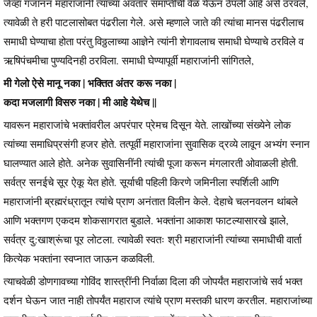
जेव्हा गजानन महाराजांनी त्यांच्या अवतार समाप्तीची वेळ येऊन ठेपली आहे असे ठरवले,
त्यावेळी ते हरी पाटलासोबत पंढरीला गेले. असे म्हणाले जाते की त्यांचा मानस पंढरीलाच
समाधी घेण्याचा होता परंतु विठ्ठलाच्या आज्ञेने त्यांनी शेगावलाच समाधी घेण्याचे ठरविले व
ऋषिपंचमीचा पुण्यदिनही ठरविला. समाधी घेण्यापूर्वी महाराजांनी सांगितले,
मी गेलो ऐसे मानू नका | भक्तित अंतर करू नका |
कदा मजलागी विसरु नका | मी आहे येथेच ||
याव‍रून महाराजांचे भक्तांवरील अपरंपार प्रेमच दिसून येते. लाखोंच्या संख्येने लोक
त्यांच्या समाधिप्रसंगी हजर होते. तत्पूर्वी महाराजांना सुवासिक द्रव्ये लावून अभ्यंग स्नान
घालण्यात आले होते. अनेक सुवासिनींनी त्यांची पूजा करून मंगलारती ओवाळली होती.
सर्वत्र सनईचे सूर ऐकू येत होते. सूर्याची पहिली किरणे जमिनीला स्पर्शिली आणि
महाराजांनी ब्रह्मरंध्रातून त्यांचे प्राण अनंतात विलीन केले. देहाचे चलनवलन थांबले
आणि भक्तगण एकदम शोकसागरात बुडाले. भक्तांना आकाश फाटल्यासारखे झाले,
सर्वत्र दु:खाश्रूंचा पूर लोटला. त्यावेळी स्वतः श्री महाराजांनी त्यांच्या समाधीची वार्ता
कित्येक भक्तांना स्वप्नात जाऊन कळविली.
त्याचवेळी डोणगावच्या गोविंद शास्त्रींनी निर्वाळा दिला की जोपर्यंत महाराजांचे सर्व भक्त
दर्शन घेऊन जात नाही तोपर्यंत महाराज त्यांचे प्राण मस्तकी धारण करतील. महाराजांच्या