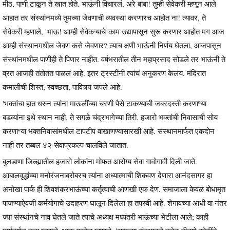
मीठ, पाणी टाकून ते खात होते. भाऊंनी विचारलं, अरे बाबा! तुम्ही सेवेकरी म्हणून आले
आहात तर संस्थांनमध्ये तुमच्या जेवणाची व्यवस्था करणारच आहोत ना! त्यावर, ते
सेवेकरी म्हणाले, 'भाऊ! आम्ही सेवेकऱ्याचे काम उद्यापासून सुरू करणार आहोत मग आज
आम्ही संस्थानमधील जेवण कसे जेवणार? त्याच क्षणी भाऊंनी निर्णय घेतला, आजपासून
संस्थांनमधील पाणीही ते पिणार नाहीत. वर्षभरातील तीन महाप्रसाद सोडले तर भाऊंनी ते
व्रत आजही तंतोतंत पाळलं आहे. इतर ट्रस्टींनी त्यांचं अनुकरण केलंय. मंदिरात
कमालीची शिस्त, स्वच्छता, पावित्र्य जपले आहे.
'भक्तांचा हात धरुन त्यांना माऊलींच्या चरणी पैसे टाकण्याची जबरदस्ती करणाºया
बडव्यांना इथे स्थान नाही. ते सगळे चंद्रभागेच्या तिरी. हजारो भक्तांची निवासाची सोय
करणाºया भक्तनिवासांमधील टापटीप वाखाणण्यासारखी आहे. संस्थानमार्फत एकदोन
नाही तर तब्बल ४२ सेवाप्रकल्प चालविले जातात.
बुलडाणा जिल्ह्यातील हजारो लोकांना मोफत आरोग्य सेवा गावोगावी दिली जाते.
आबालवृद्धांच्या मनोरंजनाबरोबरच त्यांना अध्यात्माची शिकवण देणारा आनंदसागर हा
अनोखा पार्क ही शिवशंकरभाऊंच्या कर्तृत्वाची आणखी एक देण. समाजाला केवळ बोधामृत
पाजण्याऐवजी कर्मयोगाचे उदाहरण घालून दिलेला हा तपस्वी आहे. शेगावच्या आधी वा नंतर
ज्या संस्थांनचे नाव घेतले जाते त्याचे अध्यक्ष मध्यंतरी भाऊंच्या भेटीला आले; काही