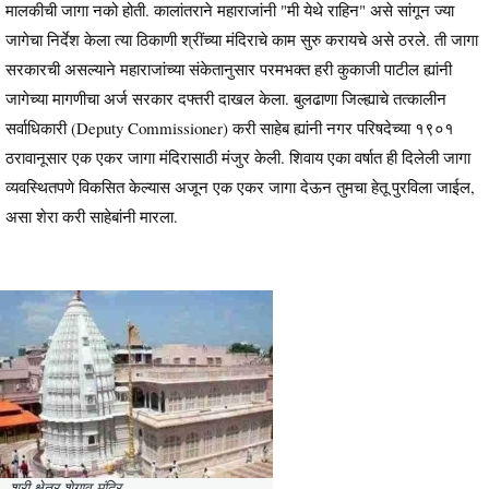
मालकीची जागा नको होती. कालांतराने महाराजांनी "मी येथे राहिन" असे सांगून ज्या
जागेचा निर्देश केला त्या ठिकाणी श्रींच्या मंदिराचे काम सुरु करायचे असे ठरले. ती जागा
सरकारची असल्याने महाराजांच्या संकेतानुसार परमभक्त हरी कुकाजी पाटील ह्यांनी
जागेच्या मागणीचा अर्ज सरकार दफ्तरी दाखल केला. बुलढाणा जिल्ह्याचे तत्कालीन
सर्वाधिकारी (Deputy Commissioner) करी साहेब ह्यांनी नगर परिषदेच्या १९०१
ठरावानूसार एक एकर जागा मंदिरासाठी मंजुर केली. शिवाय एका वर्षात ही दिलेली जागा
व्यवस्थितपणे विकसित केल्यास अजून एक एकर जागा देऊन तुमचा हेतू पुरविला जाईल,
असा शेरा करी साहेबांनी मारला.
श्री क्षेत्र शेगाव मंदिर