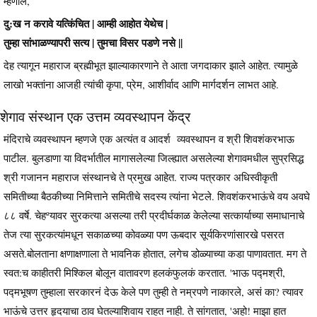
म्हणाले,
दु:ख न करावे यत्किंचित | आम्ही आहोत येथेच |
तुम्हा सांभाळण्यापरी सत्य | तुमचा विसर पडणे नसे ||
देह त्यागून महाराज ब्रह्मीभूत झाल्याकारणाने ते आता जगदाकार झाले आहेत. त्यामुळे
लाखो भक्तांना आजही त्यांची कृपा, प्रेम, आशीर्वाद आणि मार्गदर्शन लाभत आहे.
शेगाव संस्थान एक उत्तम व्यवस्थापन केंद्र
मंदिराचे व्यवस्थापन म्हणजे एक अत्यंत व आदर्श व्यवस्थापन व श्री शिवशंकरभाऊ
पाटील. बुलडाणा या विदर्भातील मागासलेल्या जिल्ह्यात असलेल्या शेगावमधील सुप्रसिद्ध
श्री गजानन महाराज संस्थानचे ते प्रमुख आहेत. राज्य पत्रकार अधिस्वीकृती
समितीच्या बैठकीच्या निमित्ताने समितीचे सदस्य त्यांना भेटले. शिवशंकरभाऊंचे वय अवघे
८८ वर्षे. चेहºयावर सुरकत्या असल्या तरी प्रदीर्घकाळ केलेल्या सत्कार्याच्या समाधानाचे
तेज त्या सुरकत्यांमधून सकाळच्या कोवळ्या पण ऊबदार सूर्यकिरणांसारखे पसरत
असते.बोलताना क्षणाक्षणाला ते भावनिक होतात, लगेच डोळ्याच्या कडा पाणावतात. मग ते
स्वत:च काहीतरी मिश्किल बोलून वातावरण हलकंफुलकं करतात. 'भाऊ पद्मश्री,
पद्मभूषण तुम्हाला सरकारनं देऊ केले पण तुम्ही ते नम्रपणे नाकारले, असं का? त्यावर
भाऊंचे उत्तर हृदयाचा ठाव घेतल्याशिवाय राहत नाही. ते सांगतात, 'अहो! माझा हात