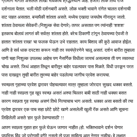
ग्रामीण भागात असलेलं लाखो भविकांच श्रद्धास्थान आहे. हजारो लोक तिथे रोज
दर्शनाला येतात. भली मोठी दर्शनबारी असते. लोक भक्ती भावाने रांगेत चालत दर्शनाची
वाट पाहत असतात. बऱ्यापैकी शांतता असते. मध्येच एखादा जयघोष नीनादून जातो.
शांतता ठेवायला सेवेकरी (निशुल्क सेवा देणारे) तत्पर असतात पण त्यांनाही 'शशश'
इतकाच बोलावं लागतं की सर्वत्र शांतता होते. बरेच ठिकाणी टांगून ठेवायच्या ऐवजी ते
हातात 'शांतता राखा' चा फलक घेऊन उभे राहतात. काय बिशाद की कुठे आवाज होईल.
आणि हे सर्व धाक दपटशा करून नाही तर स्वयंप्रेरणेने चालू असतं. दर्शन बारीत तुम्हाला
पाणी चहा निशुल्क उपलब्ध आहेच पण नैसर्गिक विधीला जायचं असल्यास ती पण व्यवस्था
चोख असते. जिथं आहात तिथून बारीतून बाहेर पडल्यावर पास मिळते. विधी उरकून परत
पास दाखवून तुम्ही बारीत तुमच्या बाहेर पडलेल्या जागीच प्रवेश करायचा.
स्वच्छता गृहाच्या प्रवेश द्वारावर पोहचल्यावर मात्र तुम्हाला जोरदार सुखद धक्का बसतो.
नाही नाही स्वछता गृह खूप स्वच्छ असतं अश्या चिल्लर बाबी साठी नाही धक्का बसत
कारण स्वछता गृह स्वच्छ असणं तिथे नित्याचाच भाग असतो. धक्का असा बसतो की त्या
प्रवेश द्वारावर एक पाच सहा छोटे छोटे खाणे असलेली खुली रॅक असते आणि सूचना
लिहिलेली असते 'हार फुले ठेवण्यासाठी' !!
आपण स्वछता गृहात हार फुले घेऊन जाणार नाहीत (हो. भक्तिभावाने दर्शन घेणार
पापभिरू हिंदू जो पुरोगामी वगैरे नसतो तो पूजा साहित्य आत नेणार नाहीच) हे लक्षात