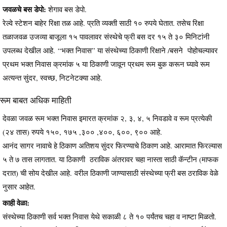
जवळचे बस डेपो:
शेगाव बस डेपो.
रेल्वे स्टेशन बाहेर रिक्षा तळ आहे. प्रति व्यक्ती साठी १० रुपये घेतात. तसेच रिक्षा
तळाजवळ उजव्या बाजूला १५ पावलावर संस्थेचे फ्री बस दर १५ ते ३० मिनिटांनी
उपलब्ध देखील आहे. “भक्त निवास” या संस्थेच्या ठिकाणी रिक्षाने /बसने पोहोचल्यावर
प्रथम भक्त निवास क्रमांक ५ या ठिकाणी जावून प्रथम रूम बुक करून घ्यावे रूम
अत्यन्त सुंदर, स्वच्छ, निटनेटक्या आहे.
रूम बाबत अधिक माहिती
देवळा जवळ रूम भक्त निवास इमारत क्रमांक २, ३, ४, ५ निवडावे व रूम प्रत्येकी
(२४ तास) रुपये १५०, १७५ ,३०० ,४००, ६००, ९०० आहे.
आनंद सागर नावाचे हे ठिकाण अतिशय सुंदर फिरण्याचे ठिकाण आहे. आरामात फिरल्यास
५ ते ७ तास लागतात. या ठिकाणी ठराविक अंतरावर चहा नास्ता साठी कॅन्टीन (माफक
दरात) ची सोय देखील आहे. वरील ठिकाणी जाण्यासाठी संस्थेच्या फ्री बस ठराविक वेळे
नुसार आहेत.
काही वेळा:
संस्थेच्या ठिकाणी सर्व भक्त निवास येथे सकाळी ८ ते १० पर्यंतच चहा व नाष्टा मिळतो.