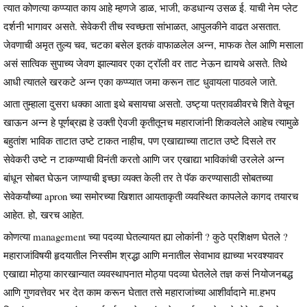
त्यात कोणत्या कप्प्यात काय आहे म्हणजे डाळ, भाजी, कडधान्य उसळ ई. याची नेम प्लेट
दर्शनी भागावर असते. सेवेकरी तीच स्वच्छता सांभाळत, आपुलकीने वाढत असतात.
जेवणाची अमृत तुल्य चव, चटका बसेल इतकं वाफाळलेल अन्न, माफक तेल आणि मसाला
असं सात्विक सुपाच्य जेवण झाल्यावर एका ट्रॉली वर ताट नेऊन द्यायचे असते. तिथे
आधी त्यातले खरकटे अन्न एका कप्प्यात जमा करून ताट धुवायला पाठवले जाते.
आता तुम्हाला दुसरा धक्का आता इथे बसायचा असतो. उष्ट्या पत्रावळीवरचे शिते वेचून
खाऊन अन्न हे पूर्णब्रह्म हे उक्ती ऐवजी कृतीतूनच महाराजांनी शिकवलेले आहेच त्यामुळे
बहुतांश भाविक ताटात उष्टे टाकत नाहीच, पण एखाद्याच्या ताटात उष्टे दिसले तर
सेवेकरी उष्टे न टाकण्याची विनंती करतो आणि जर एखाद्या भाविकांची उरलेले अन्न
बांधून सोबत घेऊन जाण्याची इच्छा व्यक्त केली तर ते पॅक करण्यासाठी सोबतच्या
सेवेकर्यांच्या apron च्या समोरच्या खिशात आयताकृती व्यवस्थित कापलेले कागद तयारच
आहेत. हो, खरच आहेत.
कोणत्या management च्या पदव्या घेतल्यायत ह्या लोकांनी ? कुठे प्रशिक्षण घेतले ?
महाराजांविषयी हृदयातील निस्सीम श्रद्धा आणि मनातील सेवाभाव ह्याच्या भरवश्यावर
एखाद्या मोठ्या कारखान्यात व्यवस्थापनात मोठ्या पदव्या घेतलेले तज्ञ कसं नियोजनबद्ध
आणि गुणवत्तेवर भर देत काम करून घेतात तसे महाराजांच्या आशीर्वादाने मा.हभप