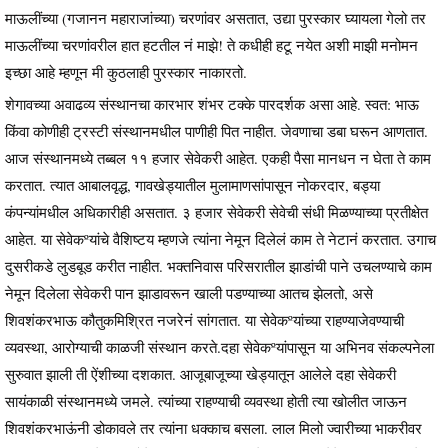
माऊलींच्या (गजानन महाराजांच्या) चरणांवर असतात, उद्या पुरस्कार घ्यायला गेलो तर
माऊलींच्या चरणांवरील हात हटतील नं माझे! ते कधीही हटू नयेत अशी माझी मनोमन
इच्छा आहे म्हणून मी कुठलाही पुरस्कार नाकारतो.
शेगावच्या अवाढव्य संस्थानचा कारभार शंभर टक्के पारदर्शक असा आहे. स्वत: भाऊ
किंवा कोणीही ट्रस्टी संस्थानमधील पाणीही पित नाहीत. जेवणाचा डबा घरून आणतात.
आज संस्थानमध्ये तब्बल ११ हजार सेवेकरी आहेत. एकही पैसा मानधन न घेता ते काम
करतात. त्यात आबालवृद्ध, गावखेड्यातील मुलामाणसांपासून नोकरदार, बड्या
कंपन्यांमधील अधिकारीही असतात. ३ हजार सेवेकरी सेवेची संधी मिळण्याच्या प्रतीक्षेत
आहेत. या सेवेकºयांचे वैशिष्टय म्हणजे त्यांना नेमून दिलेलं काम ते नेटानं करतात. उगाच
दुसरीकडे लुडबूड करीत नाहीत. भक्तनिवास परिसरातील झाडांची पाने उचलण्याचे काम
नेमून दिलेला सेवेकरी पान झाडावरून खाली पडण्याच्या आतच झेलतो, असे
शिवशंकरभाऊ कौतुकमिश्रित नजरेनं सांगतात. या सेवेकºयांच्या राहण्याजेवण्याची
व्यवस्था, आरोग्याची काळजी संस्थान करते.दहा सेवेकºयांपासून या अभिनव संकल्पनेला
सुरुवात झाली ती ऐंशीच्या दशकात. आजूबाजूच्या खेड्यातून आलेले दहा सेवेकरी
सायंकाळी संस्थानमध्ये जमले. त्यांच्या राहण्याची व्यवस्था होती त्या खोलीत जाऊन
शिवशंकरभाऊंनी डोकावले तर त्यांना धक्काच बसला. लाल मिलो ज्वारीच्या भाकरीवर