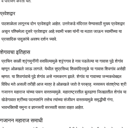
व पारायण करता येते.
प्रवेशद्वार
पाठशाळेला लागूनच दोन प्रवेशद्वारे आहेत. उत्तरेकडे मंदिरात येण्यासाठी मुख्य प्रवेशद्वार
असून पश्चिमेला दुसरे प्रवेशद्वार आहे.स्वामी भक्त यांनी या मठात जाऊन स्वामींच्या या
प्रासादिक पादुकांचे अवश्य दर्शन घ्यावे.
शेगावचा इतिहास
प्राचिन काळी श्रृंगमुनींनी वसविल्यामुळे श्रृंगगाव हे नाव पडलेल्या या गावास पुढे शेगांव
म्हणून ओळखले जाऊ लागले. येथील सुप्रसिध्द शिवमंदिरामुळे या गावास शिवगांव असेही
म्हणत. या शिवगांवाचे पुढे शेगांव असे नामकरण झाले. शेगांव या गावाच्या जन्मकथेबद्दल
विविध मते असली तरीही आज मात्र हे ओळखले जाते ते परब्रह्. मस्वरूप संतश्रेष्ठ श्री
गजानन महाराज यांच्या पावन वास्तव्यामुळे. महाराष्ट्रातील बुलढाणा जिल्ह्यातील शेगांव या
खेडेगावात श्रींच्या पदस्पर्शाने तसेच त्यांच्या संजीवन वास्तव्यामुळे समृद्धीची गंगा,
भावभक्तिची यमुना व ज्ञानरूपी सरस्वती सतत वाहत आहेत.
गजानन महाराज समाधी