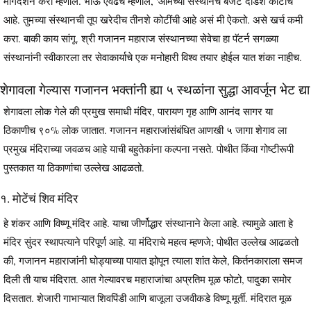
मार्गदर्शन करा म्हणाले. भाऊ एवढेच म्हणाले, 'आमच्या संस्थानचे बजेट दीडशे कोटींचे
आहे. तुमच्या संस्थानची तूप खरेदीच तीनशे कोटींची आहे असं मी ऐकतो. असे खर्च कमी
करा. बाकी काय सांगू. श्री गजानन महाराज संस्थानच्या सेवेचा हा पॅटर्न सगळ्या
संस्थानांनी स्वीकारला तर सेवाकार्याचे एक मनोहारी विश्व तयार होईल यात शंका नाहीच.
शेगावला गेल्यास गजानन भक्तांनी ह्या ५ स्थळांना सुद्धा आवर्जून भेट द्या
शेगावला लोक गेले की प्रमुख समाधी मंदिर, पारायण गृह आणि आनंद सागर या
ठिकाणीच ९०% लोक जातात. गजानन महाराजांसंबंधित आणखी ५ जागा शेगाव ला
प्रमुख मंदिराच्या जवळच आहे याची बहुतेकांना कल्पना नसते. पोथीत किंवा गोष्टीरूपी
पुस्तकात या ठिकाणांचा उल्लेख आढळतो.
१. मोटेंचं शिव मंदिर
हे शंकर आणि विष्णू मंदिर आहे. याचा जीर्णोद्धार संस्थानाने केला आहे. त्यामुळे आता हे
मंदिर सुंदर स्थापत्याने परिपूर्ण आहे. या मंदिराचे महत्व म्हणजे; पोथीत उल्लेख आढळतो
की, गजानन महाराजांनी घोड्याच्या पायात झोपून त्याला शांत केले, किर्तनकाराला समज
दिली ती याच मंदिरात. आत गेल्यावरच महाराजांचा अप्रतिम मूळ फोटो, पादुका समोर
दिसतात. शेजारी गाभाऱ्यात शिवपिंडी आणि बाजूला उजवीकडे विष्णू मूर्ती. मंदिरात मूळ