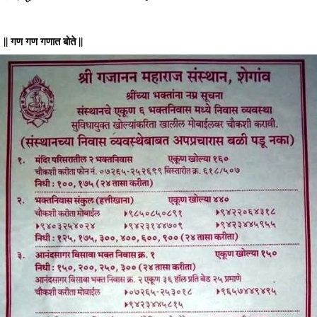
|| गण गण गणात बोते ||