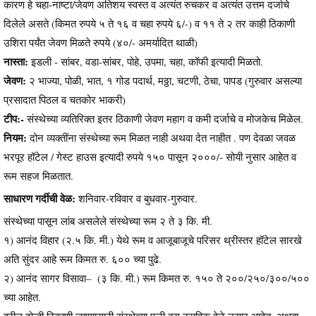
कारण हे चहा-नाष्टा/जेवण अतिशय स्वस्त व अत्यंत रुचकर व अत्यंत उत्तम दर्जाचे
दिलेले असते (किमत रुपये ५ ते १६ व चहा रुपये ६/-) व ११ ते २ तर काही ठिकाणी
उशिरा पर्यंत जेवण मिळते रुपये (४०/- अमर्यादित थाळी)
नास्ता:
इडली - सांबर, वडा-सांबर, पोहे, उपमा, चहा, कॉफी इत्यादी मिळतो.
जेवण:
२ भाज्या, पोळी, भात, १ गोड पदार्थ, मठ्ठा, चटणी, ठेचा, पापड (गुरुवार असल्या
प्रसादात पिठल व चतकोर भाकरी)
टीप:-
संस्थेच्या व्यतिरिक्त इतर ठिकाणी जेवण महाग व कमी दर्जाचे व मोजकेच मिळेल.
नियम:
दोन व्यक्तींना संस्थेच्या रूम मिळत नाही अथवा देत नाहीत . पण देवळा जवळ
भरपूर हॉटेल / गेस्ट हाउस इत्यादी रुपये १५० पासून २०००/- सोयी नुसार आहेत व
रूम सहज मिळतात.
साधारण गर्दीची वेळ:
शनिवार-रविवार व बुधवार-गुरुवार.
संस्थेच्या पासून लांब असलेले संस्थेच्या रूम २ ते ३ कि. मी.
१) आनंद विहार (२.५ कि. मी.) येथे रूम व आजूबाजूचे परिसर थ्रीस्तर हॉटेल सारखे
अति सुंदर आहे रूम किमत रु. ६०० च्या पुढे.
२) आनंद सागर विसावा– (३ कि. मी.) रूम किमत रु. १५० ते २००/२५०/३००/५००
च्या आहेत.
वरील दोन्ही ठिकाणी जाण्यासाठी संस्थेच्या फ्री बस ठराविक वेळे नुसार आहेत. अथवा