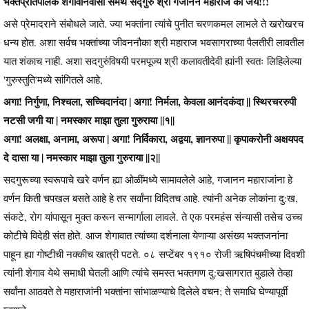
भक्तप्रतिपालक शेगांवनिवासी समर्थ सद्गुरु श्री गजानन महाराज की जय!!!
असे प्रेमादराने संबोधले जाते. ज्या भक्तांना त्यांचे पुनीत चरणकमल लाभले ते खरोखरच
धन्य होत. अशा सर्वच भक्तांच्या जीवननौका श्री महाराज भवसागराच्या पैलतीरी लावतील
यात शंकाच नाही. अशा सदगुरुंविषयी परमपूज्य श्री कलावतीदेवी ह्यांनी स्वतः लिहिलेल्या
'गुरुस्तुति'मध्ये सांगितले आहे,
अगा! निर्गुणा, निश्चला, सच्चिदानंदा | अगा! निर्मला, केवला आनंदकंदा || स्थिरचररुपी
नटसी जगी या | नमस्कार माझा तुला गुरुराया ||१||
अगा! अलक्षा, अनामा, अरूपा | अगा! निर्विकारा, अद्वया, ज्ञानरुपा || कृपाकरोनी अक्षयपद
दे दासा या | नमस्कार माझा तुला गुरुराया ||२||
सदगुरूच्या स्वरूपाचे खरे वर्णन ह्या ओळींमध्ये सामावलेले आहे, गजानन महाराजांना हे
वर्णन किती चपखल बसते आहे हे तर सर्वांना विदितच आहे. त्यांनी अनेक लोकांना दु:ख,
संकटे, रोग यांपासून मुक्त करून सन्मार्गाला लावले. ते एक परमहंस संन्यासी तसेच उच्च
कोटीचे विदेही संत होते. आज शेगावात त्यांच्या दर्शनाला येणाऱ्या असंख्य भक्तजनांना
पाहून ह्या गोष्टीची नक्कीच खात्री पटते. ०८ सप्टेंबर १९१० रोजी ऋषिपंचमीच्या दिवशी
त्यांनी शेगाव येथे समाधी घेतली आणि त्यांचे समस्त भक्तगण दु:खसागरात बुडाले तेव्हा
सर्वांना आठवते ते महाराजांनी भक्तांना सांभाळण्याचे दिलेले वचन; ते समाधि घेण्यापूर्वी