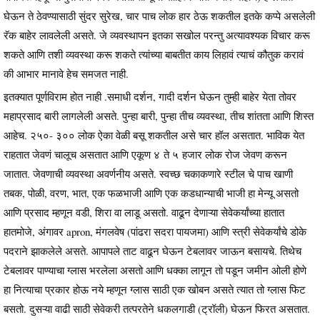
घेऊन ते ठेवण्यासाठी सुंदर सुरेख, चार पाच लोक हार ठेऊ शकतील इतके कप्पे असलेली
रॅक बाहेर लावलेली असते. जे व्यवस्थापन इतका सखोल परन्तु अत्यावश्यक विचार करू
शकते आणि तशी व्यवस्था करू शकते त्यांच्या बाबतीत काय लिहावं त्याचं कौतुक करावं
की आभार मानावे हेच समजत नाही.
इतक्यात पूर्णविराम होत नाही .समाधी दर्शन, गादी दर्शन घेऊन तुम्ही बाहेर येता तोवर
महाप्रसाद बारी लागलेली असते. पुन्हा बारी, पुन्हा तीच व्यवस्था, तीच शांतता आणि शिस्त
आहेच. २५०- ३०० लोक ऐका वेळी बसू शकतील असे चार हॉल असतात. भाविक येत
राहतात जेवणं चालूच असतात आणि एकूण ४ ते ५ हजार लोक रोज जेवण करून
जातात. जेवणाची व्यवस्था अवर्णनीय असते. स्वच्छ चकाकणारे स्टील चे पाच खाणी
तबक, पोळी, वरण, भात, एक फळभाजी आणि एक कडधान्याची भाजी हा मेन्यू असतो
आणि प्रसाद म्हणून वडी, शिरा वा लाडू असतो. वाढून देणाऱ्या सेवेकर्यांच्या हातात
हातमोजे, अंगावर apron, मंगलवेष (पांढरा सदरा पायजमा) आणि स्त्री सेवेकर्यांचे डोके
पदराने झाकलेले असते. आपापले ताट वाढून घेऊन टेबलावर जाऊन बसायचे. तिथेच
टेबलावर पाण्याचा ग्लास भरलेला असतो आणि धक्का लागून तो पडून जमीन ओली होणे
हा नित्याचा प्रकार होऊ नये म्हणून ग्लास साठी एक खोबन असते त्यात तो ग्लास फिट
बसतो. दुसऱ्या वाढी साठी सेवेकरी तत्परतेने धकलगाडी (ट्रॉली) घेऊन फिरत असतात.