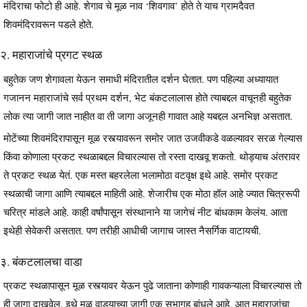
मंदिराचा फोटो ही आहे. शेगाव चे मूळ नाव ‘शिवगाव’ होते ते याच ग्रामदैवत
शिवमंदिरावरून पडले होते.
२. महाराजांचे प्रगट स्थळ
बहुतेक जण शेगावला येऊन समाधी मंदिरातील दर्शन घेतात. पण पहिल्या अध्यायात
गजानन महाराजांचे सर्व प्रथम दर्शन, भेट बंकटलालास होते त्याबद्दल वाचूनही बहुतेक
लोक त्या जागी जात नाहीत वा ती जागा अजूनही गावात आहे यबद्दल अनभिज्ञ असतात.
मोटेंच्या शिवमंदिरापासून मूळ रस्त्यावरून समोर जात उजवीकडे वळल्यावर सरळ गेल्यास
किंवा कोणाला प्रकट स्थळाबद्दल विचारल्यास तो रस्ता दाखवू शकतो. थोड्याच अंतरावर
ते प्रकट स्थळ येतं. एक मस्त बहरलेला भलामोठा वटवृक्ष इथे आहे. समोर प्रकट
स्थळाची जागा आणि त्याबद्दल माहिती आहे. शेजारीच एक मोठा हॉल आहे ज्यात चित्ररूपी
चरित्र मांडले आहे. काही वर्षांपासून संस्थानाने या जागेचं नीट बांधकाम केलंय. आता
इथेही सेवेकरी असतात. पण तरीही आधीची जागाच जास्त नैसर्गिक वाटायची.
३. बंकटलालचा वाडा
प्रकट स्थळापासून मूळ रस्त्यावर येऊन पुढे जाताना कोणाही गावकऱ्याला विचारल्यास तो
ही जागा दाखवेल. इथे मूळ वाड्याच्या जागी एक सभागृह बांधले आहे. आत महाराजांचा