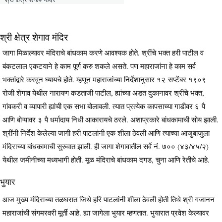
श्री क्षेत्र शेगाव मंदिर
जागा मिळाल्यावर मंदिराचे बांधकाम करणे आवश्यक होते. श्रींचे भक्त हरी पाटील व
बंकटलाल एकटयाने हे काम पूर्ण करु शकले असते. पण महाराजांना हे काम सर्व
भक्तांद्वारे करवून घ्यायचे होते. म्हणून महाराजांच्या निर्देशानुसार १२ सप्टेंबर १९०९
रोजी शेगाव येथील नारायण कडताजी पाटील, ह्यांच्या अडत दुकानावर श्रींचे भक्त,
गांवकरी व व्यापारी ह्यांची एक सभा बोलावली. त्यात प्रत्येक कापसाच्या गाडीवर ६ पै
आणि बोऱ्यावर ३ पै धर्मादाय निधी आकारायचे ठरले. अशाप्रकारे बांधकामाची सोय झाली.
श्रींनी निर्देश केलेल्या जागी हरी पाटलांनी एक शीला ठेवली आणि त्याच्या आजुबाजुला
मंदिराच्या बांधकामाची सुरुवात झाली. ही जागा शेगावातील सर्वे नं. ७०० (४३/४५/२)
येथील जमीनीच्या मध्यभागी होती. मूळ मंदिराचे बांधकाम दगड, चुना आणि रेतीचे आहे.
भुयार
आज मुख्य मंदिराच्या तळघरात जिथे हरि पाटलांनी शीला ठेवली होती तिथे श्री गजानन
महाराजांची संगमरवरी मूर्ती आहे. ह्या जागेला भुयार म्हणतात. भुयारात प्रवेश केल्यावर