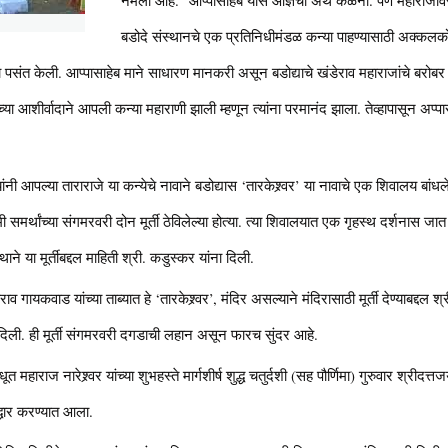
बडोदे संस्थानचे एक प्रतिनिधीमंडळ कन्या पाहण्यासाठी अक्कलकोट
ा पसंत केली. आप्पासाहेब माने साधारण मानकरी असून बडोद्याचे खंडेराव महाराजांचे बरोबर
थांच्या आशीर्वादाने आपली कन्या महाराणी झाली म्हणून त्यांना परमानंद झाला. तेव्हापासून अप
नी आपल्या ताराराजे या कन्येचे नावाने बडोद्यास ‘तारकेश्र्वर’ या नावाचे एक शिवालय बांधलेले
मी समर्थांच्या संगमरवरी दोन मूर्ती ठेविलेल्या होत्या. त्या शिवालयात एक गृहस्थ दर्शनास जा
ने या मूर्तीबद्दल माहिती श्री. कडुस्कर यांना दिली.
राव गायकवाड यांच्या ताब्यात हे ‘तारकेश्र्वर’, मंदिर असल्याने मंदिरासाठी मूर्ती देण्याबद्दल 
िली. ही मूर्ती संगमरवरी दगडाची लहान असून फारच सुंदर आहे.
वधूत महाराज नारेश्र्वर यांच्या शुभहस्ते मार्गशीर्ष शुद्ध चतुर्दशी (सह पौर्णिमा) गुरुवार 
ोद्धार करण्यात आला.