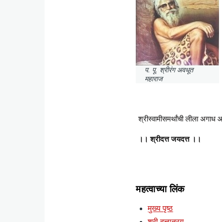
प. पू. श्रीरंग अवधूत
महाराज
श्रीस्वामीसमर्थांची लीला अगाध आहे
।। श्रीदत्त जयदत्त ।।
महत्वाच्या लिंक
मुख्य पृष्ठ
श्री दत्तात्रय