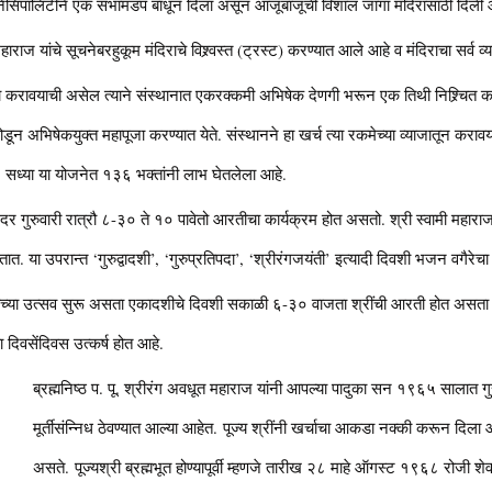
िसिपालिटीने एक सभामंडप बांधून दिला असून आजूबाजूची विशाल जागा मंदिरासाठी दिली 
महाराज यांचे सूचनेबरहुकूम मंदिराचे विश्र्वस्त (ट्रस्ट) करण्यात आले आहे व मंदिराचा सर्व व्
 करावयाची असेल त्याने संस्थानात एकरक्कमी अभिषेक देणगी भरून एक तिथी निश्र्चित करून 
सोडून अभिषेकयुक्त महापूजा करण्यात येते. संस्थानने हा खर्च त्या रकमेच्या व्याजातून
सध्या या योजनेत १३६ भक्तांनी लाभ घेतलेला आहे.
दर गुरुवारी रात्रौ ८-३० ते १० पावेतो आरतीचा कार्यक्रम होत असतो. श्री स्वामी महाराजां
ात. या उपरान्त ‘गुरुद्वादशी’, ‘गुरुप्रतिपदा’, ‘श्रीरंगजयंती’ इत्यादी दिवशी भजन वगैरेच
या उत्सव सुरू असता एकादशीचे दिवशी सकाळी ६-३० वाजता श्रींची आरती होत असता श्री
ा दिवसेंदिवस उत्कर्ष होत आहे.
ब्रह्मनिष्ठ प. पू. श्रीरंग अवधूत महाराज यांनी आपल्या पादुका सन १९६५ सालात गुरुद
मूर्तीसंन्निध ठेवण्यात आल्या आहेत. पूज्य श्रींनी खर्चाचा आकडा नक्की करून दिला आहे 
असते. पूज्यश्री ब्रह्मभूत होण्यापूर्वी म्हणजे तारीख २८ माहे ऑगस्ट १९६८ रोजी शेव