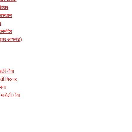
ळेश्वर
 देवस्थान
र
ुकामंदिर
प (बुचर आयलंड)
ांखळी गोवा
प्रती गिरनार
ालना
दिर माशेली गोवा