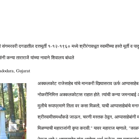
संगमरवरी दगडातील दत्तमूर्ती १-१२-१९६० मध्ये श्रीरंगावधूत स्वामींच्या हस्ते मूर्ती व पादुक
ी कन्या ताराराजें यांच्या नावाने शिवालय बांधले
adodara, Gujarat
अक्कलकोट राजेसाहेब यांचे मानकरी विश्र्वासराव ऊर्फ आप्पासाहेब 
नोकरीनिमित्त अक्कलकोटास राहात होते. त्यांची कन्या जमनाबाई अ
मुलीचे रूपाप्रमाणे तिला वर कसा मिळतो, याची आप्पासाहेबांचे 
श्रीस्वामीसमर्थांकडे जाऊन, चरणी मस्तक ठेवून, आप्पासाहेबांनी 
मिळण्याची महाराजांनी कृपा करावी." यावर महाराज म्हणाले, "का
नेमला आहे." आप्पासाहेब यांस आज्ञेचा अर्थ कळेना. पण महाराजांवर 