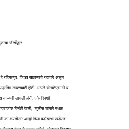
ांचा जीर्णोद्धार
हे रहिमतपूर, जिल्हा साताऱ्याचे रहाणारे असून
प्रतिम लावण्यवती होती. आपले योग्यतेप्रमाणे व
मनास काळजी लागली होती. एके दिवशी
महाराजांस विनंती केली, "मुलीस चांगले स्थळ
ळजी का करतोस? आम्ही तिला बडोद्याचा खंडेराव
विश्र्वास ठेवून ते स्वस्थ राहिले. थोड्याच दिवसात