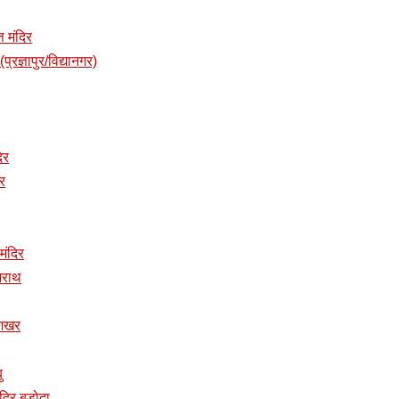
त मंदिर
प्रज्ञापुर/विद्यानगर)
दिर
िर
 मंदिर
ुजराथ
ुशिखर
ु
तमंदिर बडोदा