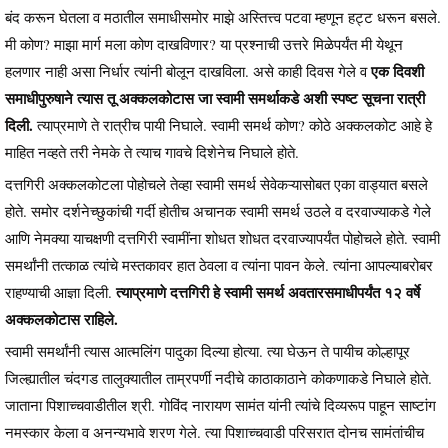
बंद करून घेतला व मठातील समाधीसमोर माझे अस्तित्त्व पटवा म्हणून हट्ट धरून बसले.
मी कोण? माझा मार्ग मला कोण दाखविणार? या प्रश्नाची उत्तरे मिळेपर्यंत मी येथून
एक दिवशी
हलणार नाही असा निर्धार त्यांनी बोलून दाखविला. असे काही दिवस गेले व
समाधीपुरुषाने त्यास तू अक्कलकोटास जा स्वामी समर्थाकडे अशी स्पष्ट सूचना रात्री
दिली.
त्याप्रमाणे ते रात्रीच पायी निघाले. स्वामी समर्थ कोण? कोठे अक्कलकोट आहे हे
माहित नव्हते तरी नेमके ते त्याच गावचे दिशेनेच निघाले होते.
दत्तगिरी अक्कलकोटला पोहोचले तेव्हा स्वामी समर्थ सेवेकऱ्यासोबत एका वाड्यात बसले
होते. समोर दर्शनेच्छुकांची गर्दी होतीच अचानक स्वामी समर्थ उठले व दरवाज्याकडे गेले
आणि नेमक्या याचक्षणी दत्तगिरी स्वामींना शोधत शोधत दरवाज्यापर्यंत पोहोचले होते. स्वामी
समर्थांनी तत्काळ त्यांचे मस्तकावर हात ठेवला व त्यांना पावन केले. त्यांना आपल्याबरोबर
त्याप्रमाणे दत्तगिरी हे स्वामी समर्थ अवतारसमाधीपर्यंत १२ वर्षे
राहण्याची आज्ञा दिली.
अक्कलकोटास राहिले.
स्वामी समर्थांनी त्यास आत्मलिंग पादुका दिल्या होत्या. त्या घेऊन ते पायीच कोल्हापूर
जिल्ह्यातील चंदगड तालुक्यातील ताम्रपर्णी नदीचे काठाकाठाने कोकणाकडे निघाले होते.
जाताना पिशाच्चवाडीतील श्री. गोविंद नारायण सामंत यांनी त्यांचे दिव्यरूप पाहून साष्टांग
नमस्कार केला व अनन्यभावे शरण गेले. त्या पिशाच्चवाडी परिसरात दोनच सामंतांचीच