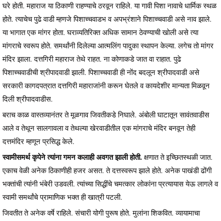
घरे होती. महाराज या ठिकाणी राहण्याचे ठरवून राहिले. या गावी पिशा नावाचे धार्मिक स्थळ
होते. त्याचेच पुढे वाडी म्हणजे पिशाच्चवाडभ व अपभ्रंशाने पिशाच्चवाडी असे नाव झाले.
या भागात एक मांगर होता. घराव्यतिरिक्त अधिक सामान ठेवण्याची खोली असे त्या
मांगराचे स्वरूप होते. समर्थांनी दिलेल्या आत्मलिंग पादुका स्थापन केल्या. लगेच तो मांगर
मंदिर झाला. दत्तगिरी महाराज तेथे राहत. ना कोणाकडे जात वा राहात. पुढे
पिशाच्चवाडीची श्रीपादवाडी झाली. पिशाच्चवाडी ही नोंद बदलून श्रीपादवाडी असे
सरकारी कागदपत्रात दत्तगिरी महाराजांनी करून घेतले व कायदेशीर मान्यता मिळवून
दिली श्रीपादवाडीस.
बराच काळ वास्तव्यानंतर ते मूळगाव जिवतीकडे निघाले. अंबोली घाटातून सावंतवाडीस
आले व तेथून सालगावला व तेथल्या खेरवाडीतील एक मांगराचे मंदिर बनवून तेही
दत्तमंदिर म्हणून प्रसिद्ध केले.
स्वामीसमर्थ कृपेने त्यांना गमन कलाही अवगत झाली होती.
क्षणात ते इच्छितस्थळी जात.
एकाच वेळी अनेक ठिकाणीही हजर असत. ते दत्तस्वरूप झाले होते. अनेक पाखंडी ढोंगी
भक्तांची त्यांनी भंबेरी उडवली. त्यांच्या सिद्धींचे चमत्कार लोकांना प्रत्यायास येऊ लागले व
स्वामी समर्थांचे प्रामाणिक भक्त ही खात्री पटली.
जिवतीत ते अनेक वर्षे राहिले. संचारी योगी पुरूष होते. मुलांना शिकवित. व्यायामाचा