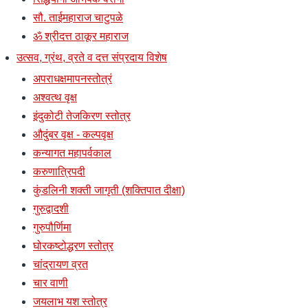
सौ. ताईमहाराज चाटुपळे
ॐ श्रीदत्त ठाकूर महाराज
उत्सव, ग्रंथ, व्रते व दत्त संप्रदाय विशेष
अपराधक्षमापनस्तोत्रं
अश्वत्थ वृक्ष
इंदुकोटी तेजकिरण स्तोत्र
औदुंबर वृक्ष - कल्पवृक्ष
कन्यागत महापर्वकाल
करुणात्रिपदी
कुंडलिनी शक्ती जागृती (शक्तिपात दीक्षा)
गुरुद्वादशी
गुरुपौर्णिमा
घोरकष्टोद्धरण स्तोत्र
चांद्रायण व्रत
चार वाणी
जयलाभ यश स्तोत्र