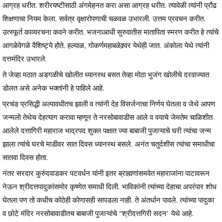
आग्रह धरीत. शरीरयष्टीसाठी अंगमेहनत करा असा आग्रह धरीत. त्यावेळी त्यांनी प्रौढ
शिक्षणाचा नियम केला. सर्वत्र वृक्षारोपणाची चळवळ उभारली. उत्तम प्रवचन करीत.
उत्स्फूर्त काव्यरचना कवने करीत. भजनाआधी सुरुवातीस मातापिता स्मरण करीत हे त्यांचे
आगळेवेगळे वैशिष्ट्ये होते. हल्याळ, गोकर्णमहाबळेश्र्वर येथेही जात. अंकोला येथे त्यांनी
दत्तमंदिर उभारले.
ते जेव्हा मठात अडगळीचे खोलीत ध्यानस्थ बसत तेव्हा मोठा भुजंग खोलीचे दरवाज्यात
डोलत असे अनेक भक्तांनी हे पाहिले आहे.
प्रचंड प्रसिद्धी अल्पावधीतच झाली व त्यांनी देह विसर्जनाचा निर्णय घेतला व जेथे आपण
जन्मलो तेथेच देहत्याग करावा म्हणून ते नरसोबावाडीस आले व वयाचे जेमतेम चाळिशीत
आलेले दत्तागिरी महाराज भाद्रपद शुक्ल पक्षात ज्या बाबाजी पुजाऱ्याचे घरी त्यांचा जन्म
झाला त्यांचे घरचे माडीवर सात दिवस ध्यानस्थ बसले. अनंत चतुर्दशीस त्यांचा समाधीचा
सातवा दिवस होता.
नंतर सरदार कुरुंदवाडकर पटवर्धन यांनी इतर ब्राह्मणांसमवेत महाराजांना पाटावरून
नेऊन श्रीदत्तपादुकांसमोर कृष्णेत समाधी दिली. भाविकांनी त्यांच्या देहाचा अपरंपार शोध
घेतला पण तो कधीच कोठेही कोणासही सापडला नाही. ते अंतर्धान पावले. त्यांच्या पादुका
व छोटे मंदिर नरसोबावाडीतच बाबाजी पुजाऱ्यांचे "श्रीदत्तगिरी सदन’ येथे आहे.