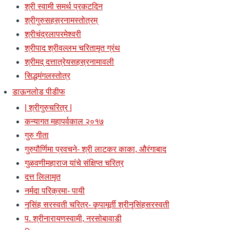
श्री स्वामी समर्थ प्रकटदिन
श्रीगुरुसहस्रनामस्तोत्रम्
श्रीचंद्रलापरमेश्वरी
श्रीपाद श्रीवल्लभ चरितामृत ग्रंथ
श्रीमद् दत्तात्रेयसहस्रनामावली
सिद्धमंगलस्तोत्र
डाऊनलोड पीडीफ
| श्रीगुरुचरित्र |
कन्यागत महापर्वकाल २०१७
गुरु गीता
गुरुपौर्णिमा प्रवचने- श्री लाटकर काका, औरंगाबाद
गुळवणीमहाराज यांचे संक्षिप्त चरित्र
दत्त लिलामृत
नर्मदा परिक्रमा- पायी
नृसिंह सरस्वती चरित्र- कृपामूर्ती श्रीनृसिंहसरस्वती
प. श्रीनारायणस्वामी, नरसोबावाडी