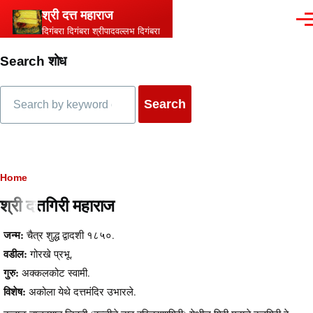
Skip to main content
श्री दत्त महाराज
Men
दिगंबरा दिगंबरा श्रीपादवल्लभ दिगंबरा
Search शोध
Search
Breadcrumb
Home
श्री दत्तगिरी महाराज
Content
जन्म:
चैत्र शुद्ध द्वादशी १८५०.
वडील:
गोरखे प्रभू.
गुरु:
अक्कलकोट स्वामी.
विशेष:
अकोला येथे दत्तमंदिर उभारले.