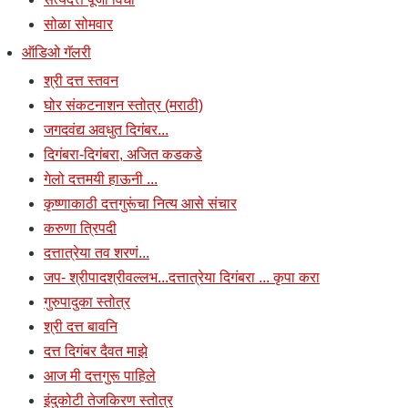
सोळा सोमवार
ऑडिओ गॅलरी
श्री दत्त स्तवन
घोर संकटनाशन स्तोत्र (मराठी)
जगदवंद्य अवधुत दिगंबर...
दिगंबरा-दिगंबरा, अजित कडकडे
गेलो दत्तमयी हाऊनी ...
कृष्णाकाठी दत्तगुरूंचा नित्य आसे संचार
करुणा त्रिपदी
दत्तात्रेया तव शरणं...
जप- श्रीपादश्रीवल्लभ...दत्तात्रेया दिगंबरा ... कृपा करा
गुरुपादुका स्तोत्र
श्री दत्त बावनि
दत्त दिगंबर दैवत माझे
आज मी दत्तगुरू पाहिले
इंदुकोटी तेजकिरण स्तोत्र