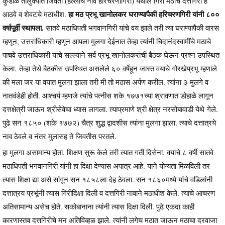
कुडाळ तालुक्यात जिवती (हल्लीचे नाव हरिचरणागिरी) येथील गिरी मठाचे दत्तगिरी हे
हा मठ प्रभू खानोलकर घराण्यापैकी हरिचरणगिरी यांनी ८००
आठवे व शेवटचे मठाधीश.
वर्षापूर्वी स्थापला.
सातवे मठाधिपती भगवानगिरी यांचे वय झाले तरी त्या घराण्यापैकी वारस
म्हणून, उत्तराधिकारी म्हणून आपला मुलगा देईनात तेव्हा त्यांनी चिदानंदस्वामींचे मठाचे
पाचवे उत्तराधिकारी यांचे सल्ल्याने सर्व प्रभू खानोलकरांची बैठक घेऊन प्रश्न उपस्थित
केला. तेव्हा तेथे बैठकीस उपस्थित असलेले ६० वर्षेहून जास्त वयाचे गोरखेप्रभू म्हणाले
की मला जर या वयात मुलगा झाला तरी मी तो मठास अर्पण करील. त्यांना ३ मुलगे व
नातवंडेही होती. आश्चर्य म्हणजे त्यांचे पत्नीस शके १७७१च्या श्रावणात डोहाळे लागून
दत्तक्षेत्री जाऊन श्रीसेवेचा ध्यास लागला. त्याप्रमाणे श्री क्षेत्र नरसोबावाडी येथे गेले.
पुढे सन १८५० (शके १७७२) चैत्र शुद्ध द्वादशीस त्यांना मुलगा झाला. त्याचे दत्तात्रये
नाव ठेवले व नंतर मुलासह ते जिवतीस परतले.
हा मुलगा असामान्य होता. शिक्षण सुरू केले तरी त्यात गती दिसेना. वयाचे ८ वर्षी सातवे
मठाधिपती भगवानगिरी यांनी हा दिक्षा देण्यास अपात्र आहे. याने योग्यता मिळविली तर
त्यास शिक्षा द्या असे सांगून सन १८५८ला देह ठेवला. सन १८६०मध्ये यांचे वडिलांनी
दत्तात्रय प्रभूंनी त्यास गिरीदिक्षा दिली व दत्तगिरी नावाने मठाधीश केले. त्याचे आचरण
अतिसामान्य असेच होते. सकोबानाना त्यांनी त्यास दिक्षा दिली. पुढे एकदा काही
कारणास्तव दत्तगिरीचे मन अतिविव्हळ झाले. त्यांनी लगेच मठात जाऊन मठाचा दरवाजा