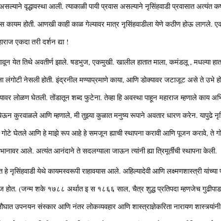
ल्याने वृद्धावस्था आली. त्याकाळी पायी प्रवास असल्याने नृसिंहवाडी प्रवासात अत्यंत क
आस कायम होती. आणखी काही काळ गेल्यावर मात्र नृसिंहवाडीला येणे कठीण होऊ लागले. एकदा
राज एकदा तरी दर्शन द्या !
 धावून येत तिथे अवतीर्ण झाले. षडभुज, एकमुखी. खालील हातात माला, कमंडलू , मधल्या 
ंगोटी नेसली होती. इंद्रनील मण्याप्रमाणे काया, आणि डोक्यावर जटाजूट असे ते उभे होते. सु
 पायावर लोळण घेतली. तोंडातून शब्द फुटेना. तेव्हा हि अवस्था पाहून महाराज म्हणाले काय अभि
 येऊन कुरवाळले आणि म्हणाले, मी तुझ्या कुळात मनुष्य रूपाने अवतार धारण करेन. यापुढे नृस
 गोटे घेतले आणि हे माझे रूप आहे हे समजून ह्याची स्थापना करावी आणि पूजन करावे, ते गोटे
 भानावर आले. अत्यंत आनंदाने ते सदलग्याला जाऊन त्यांनी ह्या त्रिमूर्तीची स्थापना केली.
षित हे नृसिंहवाडी येथे कायमस्वरूपी राहावयास आले. अहिल्यादेवी आणि लक्ष्मणशास्त्री यांच्य
हाराज होत. (जन्म शके १७८८ अर्थात इ स १८६६ साल, चैत्र शुद्ध प्रतिपदा म्हणजेच गुढीपाड
ात उपनयन संस्कार आणि नंतर लोकव्यवहार आणि शास्त्राज्ञेकरिता नारायण शास्त्र्यांनी