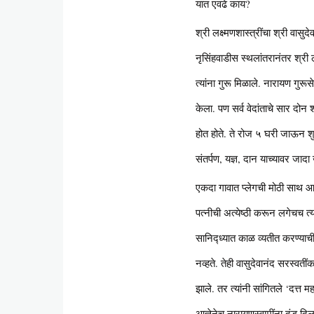
यात एवढे काय?
श्री लक्ष्मणशास्त्रींचा श्री वास
नृसिंहवाडीस स्थलांतरानंतर श्री लक
त्यांना गुरू मिळाले. नारायण गुरूसे
केला. पण सर्व वेदांताचे सार दोन 
होत होते. ते रोज ५ घरी जाऊन शुष्
संतर्पण, यज्ञ, दान याच्यावर जादा 
एकदा गावात प्लेगची मोठी साथ आल
पत्नीची अत्येष्ठी करून लगेचच त्य
सानिद्ध्यात काळ व्यतीत करण्याच
नव्हते. तेही वासुदेवानंद सरस्वती
झाले. तर त्यांनी सांगितले ‘दत्त म
आज्ञेनेच नारायणस्वामींना दंड दिल