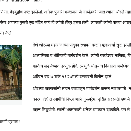
मसीमा. देहबुद्धीच नष्ट झालेली. अनेक पुजारी भक्तजन जे गरुडेश्र्वरी जात त्यांना थोरले महार
ंतर आपल्या गुरूचे एक मंदिर व्हावे ही त्यांची तीव्र इच्छा होती. त्यासाठी त्यांनी पाचवा 
ापन केले.
तेथे थोरल्या महाराजांच्या पादुका स्थापन करून पूजाअर्चा सुरू झाली. 
आध्यात्मिक व भौतिकही मार्गदर्शन केले. त्यांनी गरुडेश्र्वर नासिक, 
महतीच वाढविण्यात उत्सुक होते. त्यामुळे थोड्याच दिवसात अयोध्येत ज
अश्र्विन वद्य ७ शके १९२७मध्ये दत्तचरनी विलीन झाले.
थोरल्या महाराजांनी लहान वयापासून मार्गदर्शन करून नारायणाचे- न
कारण दिक्षीत स्वामींची निष्ठा आणि गुरूप्रेम. नृसिंह सरस्वती म्हणज
महान सिद्धयोगी. त्यांनी भक्तांसाठी अनेक चमत्कार दाखविले. पण 
 चरणी प्रणाम!