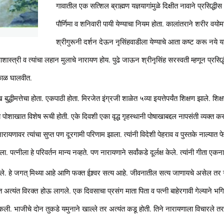
गावातील एक सत्शिल ब्राह्मण यज्ञयागांमुळे दिक्षीत नावाने प्रसिद्धी
पौर्णिमा व शनिवारी पायी येण्याचा नियम होता. कालांतराने शरीर वयोम
श्रीगुरूनी दर्शन देऊन नृसिंहवाडीला येण्याचे आता कष्ट करू नये 
ष्मणशास्त्री व त्यांचा लहान मुलाचे नारायण होय. पुढे जाऊन श्रीनृसिंह सरस्वती म्हणून प्रसि
च काळ घालवीत.
धीमत्तेचा होता. एकपाठी होता. मिरजेत इंग्रजी शाळेत ५व्या इयत्तेपर्यंत शिक्षण झाले. शिक्षण
चात्त्य पोशाखात विशेष रूची होती. एके दिवशी एका वृद्ध गृहस्थानी पोषाखाबद्दल नापसंती व्य
 नारायणावर त्यांचा सुप्त पण दूरगामी परिणाम झाला. त्यांनी विदेशी पेहराव व पुस्तके नाल्
पत्नीला हे परिवर्तन मान्य नव्हते. पण नारायणाने सर्वांकडे दूर्लक्ष केले. त्यांनी गीता ए
सार आले. हे जगत् मिथ्या आहे आणि फक्त ईश्र्वर सत्य आहे. जीवनातील सत्य जाणायचे असेल तर
रात अत्यंत विरक्त होऊ लागले. एक दिवसाचा प्रसंग माता पिता व पत्नी बाहेरगावी गेल्याने भग
 टाकली. भाजीचे दोन तुकडे यमुनाने खाल्ले तर अत्यंत कडू होती. तिने नारायणाला विचारल