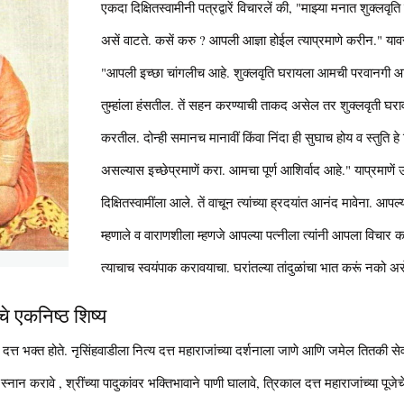
एकदा दिक्षितस्वामीनी पत्रद्वारें विचारलें की, "माझ्या मनात शुक्लवृ
असें वाटते. कसें करु ? आपली आज्ञा होईल त्याप्रमाणे करीन." यावर व
"आपली इच्छा चांगलीच आहे. शुक्लवृति घरायला आमची परवानगी आहे. 
तुम्हांला हंसतील. तें सहन करण्याची ताकद असेल तर शुक्लवृती घरावी
करतील. दोन्ही समानच मानावीं किंवा निंदा ही सुघाच होय व स्तुति ह
असल्यास इच्छेप्रमाणें करा. आमचा पूर्ण आशिर्वाद आहे." याप्रमाणें उ
दिक्षितस्वामींला आले. तें वाचून त्यांच्या ह्रदयांत आनंद मावेना. आपल
म्हणाले व वाराणशीला म्हणजे आपल्या पत्नीला त्यांनी आपला विचार क
त्याचाच स्वयंपाक करावयाचा. घरांतल्या तांदुळांचा भात करूं नको असें 
चे एकनिष्ठ शिष्य
 दत्त भक्त होते. नृसिंहवाडीला नित्य दत्त महाराजांच्या दर्शनाला जाणे आणि जमेल तितकी से
 स्नान करावे , श्रींच्या पादुकांवर भक्तिभावाने पाणी घालावे, त्रिकाल दत्त महाराजांच्या प