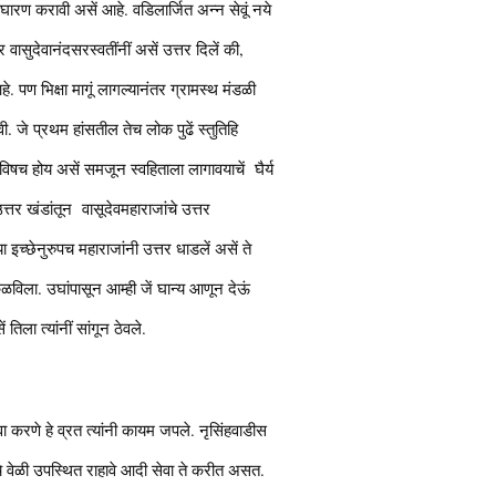
ति घारण करावी असें आहे. वडिलार्जित अन्न सेवूं नये
ासुदेवानंदसरस्वतींनीं असें उत्तर दिलें की,
पण भिक्षा मागूं लागल्यानंतर ग्रामस्थ मंडळी
. जे प्रथम हांसतील तेच लोक पुढें स्तुतिहि
े विषच होय असें समजून स्वहिताला लागावयाचें घैर्य
त्तर खंडांतून वासूदेवमहाराजांचे उत्तर
्या इच्छेनुरुपच महाराजांनी उत्तर धाडलें असें ते
ळविला. उघांपासून आम्ही जें घान्य आणून देऊं
तिला त्यांनीं सांगून ठेवले.
वा करणे हे व्रत त्यांनी कायम जपले. नृसिंहवाडीस
ूजेचे वेळी उपस्थित राहावे आदी सेवा ते करीत असत.