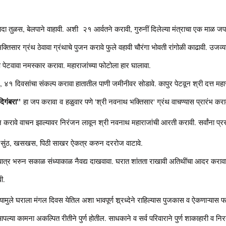
्षदा तुळस, बेलपाने वाहावी. अशी २१ आर्वतने करावी, गुरुनीं दिलेल्या मंत्राचा एक माळ जप
क्तिसार ग्रंथ ठेवावा ग्रंथाचे पुजन करावे फुले वहावी चौरंगा भोवती रांगोळी काढावी. उ
पेटवावा नमस्कार करावा. महाराजांच्या फोटोला हार घालावा.
, ४१ दिवसांचा संकल्प करावा हातातील पाणी जमीनीवर सोडावे. कापुर पेटवून श्री दत्त मह
 दिगंबरा"
हा जप करावा व हळुवार पणे 'श्री नवनाथ भक्तिसार' ग्रंथ वाचण्यास प्रारंभ करा
न करावे वाचन झाल्यावर निरंजन लावून श्री नवनाथ महाराजांची आरती करावी. सर्वांना प्रसा
ा सुंठ, खसखस, पिठी साखर ऐकत्र करुन दररोज वाटावे.
्र भरुन सकाळ संध्याकाळ नैवद्य दाखवावा. घरात शांतता राखावी अतिथींचा आदर करावा .कुत्र
वी.
मुले घराला मंगल दिवस येतिल अशा भावपूर्ण श्र्रध्देने राहिल्यास पुजकास व ऐकणाऱ्यास
आपल्या कामना अकल्पित रीतीने पुर्ण होतील. साधकाने व सर्व परिवाराने पुर्ण शाकाहारी व