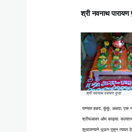
श्री नवनाथ पारायण प
Content
श्री नवनाथ परायण पूजा
पाण्यात हळद, कुंकुं, अक्षदा, एक 
श्रीफळावर ओम काढावा. कलशाच्या उ
शुध्दपाण्याने धुऊन पुसुन त्यावर