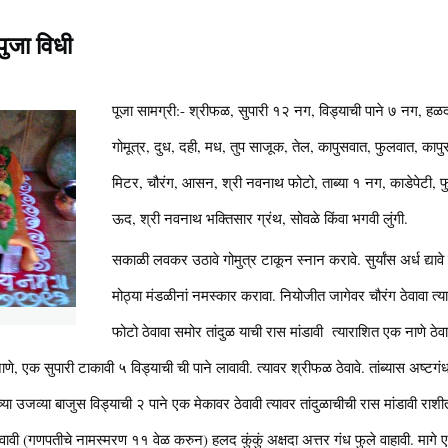
ुजा विधी
पूजा सामग्री:- श्रीफळ, सुपारी १२ नग, विड्याची पाने ७ नग, हळद, क
गोमूत्र, दुध, दही, मध, तुप साजूक, तेल, कापुसवात, फुलवात, का
मिटर, चौरंग, आसन, श्री नवनाथ फोटो, ताब्या १ नग, काडेपेटी, फु
ऊद, श्री नवनाथ भक्तिसार ग्रंथ, सोवळे किंवा भगवी लुंगी.
सकाळी लवकर उठावे गोमुत्र टाकून स्नान करावे. सुर्यांस अर्ध द्यावे
मोठ्या मंडळीनां नमस्कार करावा. नियोजीत जागेवर चौरंग ठेवावा त्य
फोटो ठेवावा समोर तांदुळ याची रास मांडावी त्याराशित एक नाणे ठेवावे
नाणे, एक सुपारी टाकावी ५ विड्याची ची पाने लावावी. त्यावर श्रीफळ ठेवावे. तांब्यास अष्टग
जव्या बाजुस विड्याची २ पाने एक मेकावर ठेवावी त्यावर तांदुळाचीची रास मांडावी राशीत 
 ठेवावी (गणपतीचे नामस्मरण ११ वेळ करुन) हलद कुंकुं अक्षदा अत्तर गंध फुले वाहावी. मागे