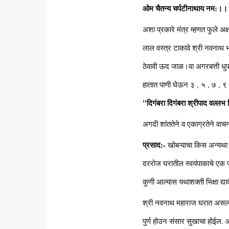
ओम चैतन्य चर्पटीनाथाय नम:।।
अशा प्रकारे मंत्र म्हणत फुले अक
लाल वस्त्र टाकावे श्री नवनाथ भ
ठेवावी ऊद जाळ।वा अगरबत्ती धुप 
हातात पाणी घेऊन ३ , ५ , ७ , ९ 
"दिगंबरा दिगंबरा श्रीपाद वल्लभ
अगदी शांततेने व एकाग्रतेने वाच
प्रसाद:-
खोबऱ्याचा किस अन्यथ
दररोज घरातील स्वयंपाकाचे एक पात
कुणी आल्यास यथाशक्ती भिक्षा द्या
श्री नवनाथ महाराज घरात असल्या
पुर्ण होउन संसार सुखाचा होईल. 