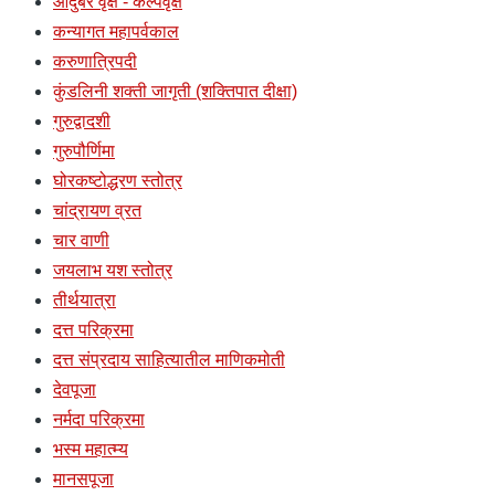
औदुंबर वृक्ष - कल्पवृक्ष
कन्यागत महापर्वकाल
करुणात्रिपदी
कुंडलिनी शक्ती जागृती (शक्तिपात दीक्षा)
गुरुद्वादशी
गुरुपौर्णिमा
घोरकष्टोद्धरण स्तोत्र
चांद्रायण व्रत
चार वाणी
जयलाभ यश स्तोत्र
तीर्थयात्रा
दत्त परिक्रमा
दत्त संप्रदाय साहित्यातील माणिकमोती
देवपूजा
नर्मदा परिक्रमा
भस्म महात्म्य
मानसपूजा