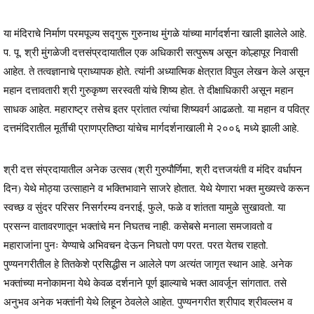
या मंदिराचे निर्माण परमपूज्य सद्गुरू गुरुनाथ मुंगळे यांच्या मार्गदर्शना खाली झालेले आहे.
प. पू. श्री मुंगळेजी दत्तसंप्रदायातील एक अधिकारी सत्पुरूष असून कोल्हापूर निवासी
आहेत. ते तत्वज्ञानाचे प्राध्यापक होते. त्यांनी अध्यात्मिक क्षेत्रात विपुल लेखन केले असून
महान दत्तावतारी श्री गुरुकृष्ण सरस्वती यांचे शिष्य होत. ते दीक्षाधिकारी असून महान
साधक आहेत. महाराष्ट्र तसेच इतर प्रांतात त्यांचा शिष्यवर्ग आढळतो. या महान व पवित्र
दत्तमंदिरातील मूर्तींची प्राणप्रतिष्ठा यांचेच मार्गदर्शनाखाली मे २००६ मध्ये झाली आहे.
श्री दत्त संप्रदायातील अनेक उत्सव (श्री गुरुपौर्णिमा, श्री दत्तजयंती व मंदिर वर्धापन
दिन) येथे मोठ्या उत्साहाने व भक्तिभावाने साजरे होतात. येथे येणारा भक्त मुख्यत्त्वे करून
स्वच्छ व सुंदर परिसर निसर्गरम्य वनराई, फुले, फळे व शांतता यामुळे सुखावतो. या
प्रसन्न वातावरणातून भक्तांचे मन निघतच नाही. कसेबसे मनाला समजावतो व
महाराजांना पुनः येण्याचे अभिवचन देऊन निघतो पण परत. परत येतच राहतो.
पुण्यनगरीतील हे तितकेशे प्रसिद्धीस न आलेले पण अत्यंत जागृत स्थान आहे. अनेक
भक्तांच्या मनोकामना येथे केवळ दर्शनाने पूर्ण झाल्याचे भक्त आवर्जून सांगतात. तसे
अनुभव अनेक भक्तांनी येथे लिहून ठेवलेले आहेत. पुण्यनगरीत श्रीपाद श्रीवल्लभ व