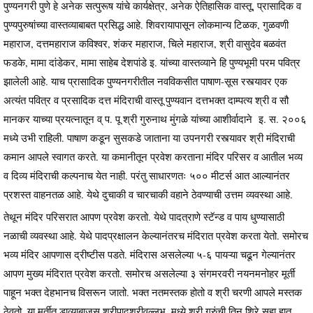
पुण्यनगरी पुणे हे अनेक सत्पुरूष यांचे कार्यक्षेत्र, अनेक ऐतिहासिक वास्तू, प्रासादिक व
पुण्यपुरुषांच्या वास्तव्याबाबत प्रसिद्ध आहे. शिवरायापासून लोकमान्य टिळक, गुळवणी
महाराज, दत्तमहाराज कविश्वर, शंकर महाराज, चिले महाराज, श्री वासुदेव बळवंत
फडके, मामा दांडेकर, मामा साहेब देशपांडे इ. यांच्या वास्तव्याने हि पुण्यभूमी परम पवित्र
झालेली आहे. याच प्रासादिक पुण्यनगरीतील नवविकसीत पाषाण-सूस रस्त्यावर एक
अत्यंत पवित्र व प्रसादिक दत्त मंदिराची वास्तू पुण्यवान दत्तभक्त दाम्पत्य श्री व सौ
मानकर याच्या प्रयत्नातून व् प. पू श्री गुरुनाथ मुंगळे यांच्या आशीर्वादाने इ. स. २००६
मध्ये उभी राहिली. पाषाण कडून सुसकडे जाताना या उपनगरी रस्त्यावर श्री मंदिराची
कमान आपले स्वागत करते. या कमानीतून प्रवेश करताना मंदिर परिसर व आतील भव्य
व दिव्य मंदिराची कल्पनाच येत नाही. परंतु साधारणतः ५०० मीटर्स आत आल्यानंतर
प्रशस्त वाहनतळ आहे. येथे दुचाकी व चारचाकी वहाने ठेवण्याची उत्तम व्यवस्था आहे.
तेथून मंदिर परिसरात आपण प्रवेश करतो. येथे पादत्राणे स्टॅन्ड व पाय धुण्यासाठी
नळाची व्यवस्था आहे. येथे पादप्रक्षालन केल्यानंतरच मंदिरात प्रवेश करता येतो. समोरच
भव्य मंदिर आपणास द्रीष्टीस पडते. मंदिरास असलेल्या ५-६ पायऱ्या चढून गेल्यानंतर
आपण मुख्य मंदिरात प्रवेश करतो. समोरच असलेल्या ३ संगमरवरी नयनमनोहर मूर्ती
पाहून भक्त देहभानच विसरून जातो. भक्त नतमस्तक होतो व श्री चरणी आपले मस्तक
ठेवतो. या मूर्तीत डाव्याबाजूस श्रीपादश्रीवल्लभ, मध्ये श्री गुरुंची तिन शिरे सहा हात