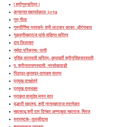
| श्रीगुरुचरित्र |
कन्यागत महापर्वकाल २०१७
गुरु गीता
गुरुपौर्णिमा प्रवचने- श्री लाटकर काका, औरंगाबाद
गुळवणीमहाराज यांचे संक्षिप्त चरित्र
दत्त लिलामृत
नर्मदा परिक्रमा- पायी
नृसिंह सरस्वती चरित्र- कृपामूर्ती श्रीनृसिंहसरस्वती
प. श्रीनारायणस्वामी, नरसोबावाडी
पिठापूर-कुरवपूर-दत्तधाम यात्रा
प्रमुख दत्तक्षेत्रे
प्रमुख दत्तभक्त
प्राकृत वासुदेव मनन सार
मल्हारी महात्म्य, श्री नानामहाराज तराणेकर
महासाधू श्री दत्त दिगंबर अण्णाबुवा महाराज, मिरज
रुद्राष्टकं- तुलसीदास
श्रावणमास महात्म्य