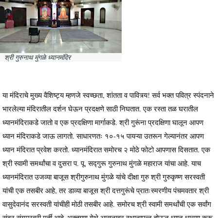
श्री गुरुनाथ मुंगळे ध्यानमंदिर
या मंदिराचे मुख्य वैशिष्ट्य म्हणजे स्वच्छता, शांतता व पावित्र्य! सर्व भक्त पवित्र स्पंदनाने
भारलेल्या मंदिरातील दर्शन घेऊन प्रदक्षणे साठी निघतात. एक रस्ता तळ घरातील
ध्यानमंदिराकडे जातो व एक प्रदक्षिणा मार्गाकडे. श्री गुरूंना प्रदक्षिणा घालून आपण
ध्यान मंदिराकडे जाऊ लागतो. साधारणतः १०-१५ पायऱ्या उतरून गेल्यानंतर आपण
ध्यान मंदिरात प्रवेश करतो. ध्यानमंदिरात समोरच २ मोठे फोटो आपणास दिसतात. एक
श्री स्वामी समर्थांचा व दुसरा प. पू. सद्गुरू गुरुनाथ मुंगळे महाराज यांचा आहे. याच
ध्यानमंदिरात उजव्या बाजूस श्रीगुरुनाथ मुंगळे यांचे दीक्षा गुरु श्री गुरुकृष्ण सरस्वती
यांची एक तसबीर आहे, तर डाव्या बाजूस श्री दत्तगुरूंचे प्रातःस्मरणीय पंचमवतार श्री
वासुदेवानंद सरस्वती यांचीही मोठी तसबीर आहे. समोरच श्री स्वामी समर्थांची एक सर्वांग
सुंदर संगमरवरी मूर्ती आहे. भक्तगण येथे आसनावर स्थानापन्न होऊन ध्यान धारणा करू