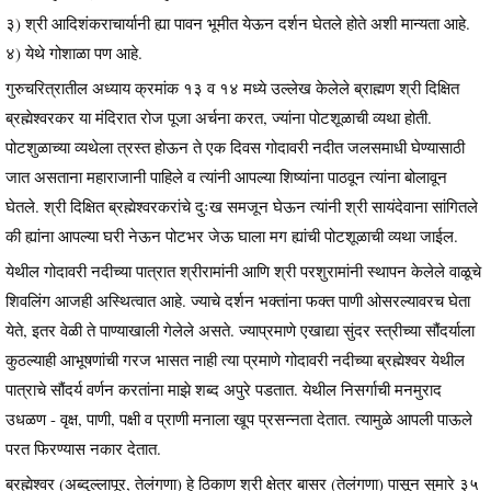
३) श्री आदिशंकराचार्यानी ह्या पावन भूमीत येऊन दर्शन घेतले होते अशी मान्यता आहे.
४) येथे गोशाळा पण आहे.
गुरुचरित्रातील अध्याय क्रमांक १३ व १४ मध्ये उल्लेख केलेले ब्राह्मण श्री दिक्षित
ब्रह्मेश्वरकर या मंदिरात रोज पूजा अर्चना करत, ज्यांना पोटशूळाची व्यथा होती.
पोटशुळाच्या व्यथेला त्रस्त होऊन ते एक दिवस गोदावरी नदीत जलसमाधी घेण्यासाठी
जात असताना महाराजानी पाहिले व त्यांनी आपल्या शिष्यांना पाठवून त्यांना बोलावून
घेतले. श्री दिक्षित ब्रह्मेश्वरकरांचे दुःख समजून घेऊन त्यांनी श्री सायंदेवाना सांगितले
की ह्यांना आपल्या घरी नेऊन पोटभर जेऊ घाला मग ह्यांची पोटशूळाची व्यथा जाईल.
येथील गोदावरी नदीच्या पात्रात श्रीरामांनी आणि श्री परशुरामांनी स्थापन केलेले वाळूचे
शिवलिंग आजही अस्थित्वात आहे. ज्याचे दर्शन भक्तांना फक्त पाणी ओसरल्यावरच घेता
येते, इतर वेळी ते पाण्याखाली गेलेले असते. ज्याप्रमाणे एखाद्या सुंदर स्त्रीच्या सौंदर्याला
कुठल्याही आभूषणांची गरज भासत नाही त्या प्रमाणे गोदावरी नदीच्या ब्रह्मेश्वर येथील
पात्राचे सौंदर्य वर्णन करतांना माझे शब्द अपुरे पडतात. येथील निसर्गाची मनमुराद
उधळण - वृक्ष, पाणी, पक्षी व प्राणी मनाला खूप प्रसन्नता देतात. त्यामुळे आपली पाऊले
परत फिरण्यास नकार देतात.
ब्रह्मेश्वर (अब्दुल्लापूर, तेलंगणा) हे ठिकाण श्री क्षेत्र बासर (तेलंगणा) पासून सुमारे ३५