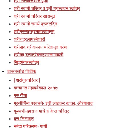
श्री सत्यदत्तव्रत पूजा
श्री स्वामी चरित्र व श्री गुरुस्तवन स्तोत्र
श्री स्वामी चरित्र सारामृत
श्री स्वामी समर्थ प्रकटदिन
श्रीगुरुसहस्रनामस्तोत्रम्
श्रीचंद्रलापरमेश्वरी
श्रीपाद श्रीवल्लभ चरितामृत ग्रंथ
श्रीमद् दत्तात्रेयसहस्रनामावली
सिद्धमंगलस्तोत्र
डाऊनलोड पीडीफ
| श्रीगुरुचरित्र |
कन्यागत महापर्वकाल २०१७
गुरु गीता
गुरुपौर्णिमा प्रवचने- श्री लाटकर काका, औरंगाबाद
गुळवणीमहाराज यांचे संक्षिप्त चरित्र
दत्त लिलामृत
नर्मदा परिक्रमा- पायी