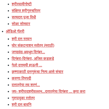
श्रीस्वामीगोष्टी
संक्षिप्त श्रीगुरुचरित्र
सत्यदत्त पूजा विधी
सोळा सोमवार
ऑडिओ गॅलरी
श्री दत्त स्तवन
घोर संकटनाशन स्तोत्र (मराठी)
जगदवंद्य अवधुत दिगंबर...
दिगंबरा-दिगंबरा, अजित कडकडे
गेलो दत्तमयी हाऊनी ...
कृष्णाकाठी दत्तगुरूंचा नित्य आसे संचार
करुणा त्रिपदी
दत्तात्रेया तव शरणं...
जप- श्रीपादश्रीवल्लभ...दत्तात्रेया दिगंबरा ... कृपा करा
गुरुपादुका स्तोत्र
श्री दत्त बावनि