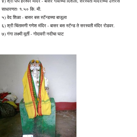
४) श्री पाप हरेश्वर मंदिर - बासर गावाच्या दिशेला, सरस्वती मंदिराच्या उत्तरेस
साधारणतः १.५० कि. मी.
५) वेद शिळा - बासर बस स्टॅन्डच्या बाजूला
६) श्री चिंतामणी गणेश मंदिर - बासर बस स्टॅन्ड ते सरस्वती मंदिर रोडवर.
७) गंगा लक्ष्मी मूर्ती - गोदावरी नदीचा घाट