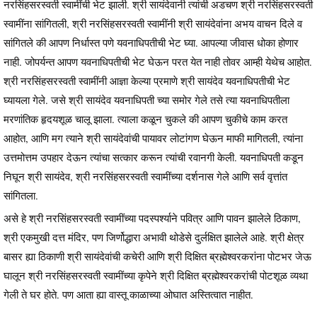
नरसिंहसरस्वती स्वामींची भेट झाली. श्री सायंदेवानी त्यांची अडचण श्री नरसिंहसरस्वती
स्वामींना सांगितली, श्री नरसिंहसरस्वती स्वामींनी श्री सायंदेवांना अभय वाचन दिले व
सांगितले की आपण निर्धास्त पणे यवनाधिपतीची भेट घ्या. आपल्या जीवास धोका होणार
नाही. जोपर्यन्त आपण यवनाधिपतीची भेट घेऊन परत येत नाही तोवर आम्ही येथेच आहोत.
श्री नरसिंहसरस्वती स्वामींनी आज्ञा केल्या प्रमाणे श्री सायंदेव यवनाधिपतीची भेट
घ्यायला गेले. जसे श्री सायंदेव यवनाधिपती च्या समोर गेले तसे त्या यवनाधिपतीला
मरणांतिक हृदयशूळ चालू झाला. त्याला कळून चुकले की आपण चुकीचे काम करत
आहोत, आणि मग त्याने श्री सायंदेवांची पायावर लोटांगण घेऊन माफी मागितली, त्यांना
उत्तमोत्तम उपहार देऊन त्यांचा सत्कार करून त्यांची रवानगी केली. यवनाधिपती कडून
निघून श्री सायंदेव, श्री नरसिंहसरस्वती स्वामींच्या दर्शनास गेले आणि सर्व वृत्तांत
सांगितला.
असे हे श्री नरसिंहसरस्वती स्वामींच्या पदस्पर्श्याने पवित्र आणि पावन झालेले ठिकाण,
श्री एकमुखी दत्त मंदिर, पण जिर्णोद्धारा अभावी थोडेसे दुर्लक्षित झालेले आहे. श्री क्षेत्र
बासर ह्या ठिकाणी श्री सायंदेवांची कचेरी आणि श्री दिक्षित ब्रह्मेश्वरकरांना पोटभर जेऊ
घालून श्री नरसिंहसरस्वती स्वामींच्या कृपेने श्री दिक्षित ब्रह्मेश्वरकरांची पोटशूळ व्यथा
गेली ते घर होते. पण आता ह्या वास्तू काळाच्या ओघात अस्तित्वात नाहीत.