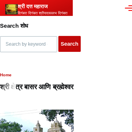
Skip to main content
श्री दत्त महाराज
Men
दिगंबरा दिगंबरा श्रीपादवल्लभ दिगंबरा
Search शोध
Search
Breadcrumb
Home
श्री क्षेत्र बासर आणि ब्रह्मेश्वर