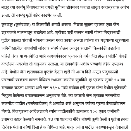
मात्र त्या स्वयंभू विनायकाच्या दगडी मूर्तीच्या डोक्यावर फावडा लागून रक्तस्रावास आरंभ
झाला, ती स्वयंभू मूर्ती बाहेर काढणेत आली.
कुरवपूर (कुरुंदवाड) या ठिकाणीही अगदी असाच मिळता जुळता प्रकार एका जैन
श्रावकाचे माध्यमातून घडलेला आहे. श्रीपाद श्री वल्लभ स्वामी यांच्या निद्रस्थळी
पुढील काळात शेताची भांगलण करून गवत कापत असता त्यांच्या घर गड्याच्या खुरप्याला
जमिनीखालील पाषाणांशी जोरदार संघर्ष होऊन त्यातून रक्ताची चिळकांडी उडतांना
पाहिले नंतर या अनपेक्षित आणि आश्चर्यकारक प्रकाराने गर्भगळीत होऊन भीतीने बोबडी
वळलेल्या अवस्थेत तो वाड्यावर परतला. या ठिकाणीही अशीच पाण्याची विहीर उपलब्ध
आहे. येथील जैन श्रावकाला दृष्टांत देऊन श्रीं नी अभय दिले असून पादुकारूपी
पाषाणाची स्वच्छता करून विधिवत स्थापना करणेस सुचविले. हा प्रकार सुमारे १७ व्या
शतकात घडला असावा असे सन १६५८ मध्ये त्र्यंबक हरी पूजक यांना येथील पूजेसाठी
नियुक्त केलेल्या दाखल्यावरून अनुभवास येते. त्या काळाचे जैन श्रावक नरसगोंडा
सकगोंडा पाटील (मजरेवाडीकर) हे असावेत असे अनुमान त्यांच्या प्राप्त वंशावळीवरून
निघते. विजापूरच्या आदिलशहाने त्यांना पाटीलकीचे वतनासह २०० एकर जमीनही
इनामात बहाल केल्याचे समजते. १७ व्या शतकात मंदिर बांधणी कुणी केली व पूजेचा हक्क
त्रिंबक पंतांना कोणी दिला हे अनिश्चित आहे. मात्र त्यांना पाटील घराण्याकडून देवासाठी