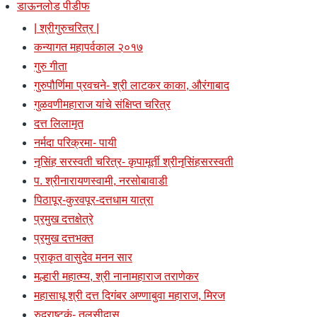
डाऊनलोड पीडीफ
| श्रीगुरुचरित्र |
कन्यागत महापर्वकाल २०१७
गुरु गीता
गुरुपौर्णिमा प्रवचने- श्री लाटकर काका, औरंगाबाद
गुळवणीमहाराज यांचे संक्षिप्त चरित्र
दत्त लिलामृत
नर्मदा परिक्रमा- पायी
नृसिंह सरस्वती चरित्र- कृपामूर्ती श्रीनृसिंहसरस्वती
प. श्रीनारायणस्वामी, नरसोबावाडी
पिठापूर-कुरवपूर-दत्तधाम यात्रा
प्रमुख दत्तक्षेत्रे
प्रमुख दत्तभक्त
प्राकृत वासुदेव मनन सार
मल्हारी महात्म्य, श्री नानामहाराज तराणेकर
महासाधू श्री दत्त दिगंबर अण्णाबुवा महाराज, मिरज
रुद्राष्टकं- तुलसीदास