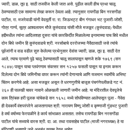
ज्वारी, डाळ, तूप इ. साठी तजवीज केली जात असे. पुढील काली हीच प्रथा चालू
ठेवण्यासाठी एक सामान्य लेखा करून ठेवला आहे. त्यानुसार रायगोंडा बिन नरसगोंडा
पाटील, रा. मजरेवाडी यांनी वेदमूर्ती रा. रा. जिऊभट्ट बीन गंगाधर भट पुजारी-जोशी,
गोत्र गार्ग्य, सूत्र आश्वलायन मौजे कुरुंदवाड यांसी मौजे मजकूर (कुरुंदवाड) येथील
हद्दीमधील त्यांना आदिलशहा दुसरा यांचे कारकिर्दीत मिळालेल्या इनामाच्या पाच बिघे मधील
दोन बिघे जमीन हि कुरुंदवाडचे श्री. नरसोबाचे दररोजच्या नैवैद्यासाठी जसे त्यांचे
पूर्वजांनी व वाड वडील सुरु केलेल्या प्रथेनुसार देवांस ज्वारी, डाळ, तूप इ. साठी देत
आले, त्याच प्रमाणे पुढे चालू ठेवण्यासाठी चालू सालापासून म्हणजे शके १७६९ (सन
१८४७) पासून याचा प्लवंगणाम संवत्सर सन १२५७ फसली पासून या इनाम करून
दिलेल्या दोन बिघे जमिनीचा वापर करून त्यांनी देणाऱ्याचे आणि यजमान स्वामींचे अभिष्ट
चिंतन करणेचे आहे. असा मजकूर असून ते धरणगुत्तीचे बाजूस पंचगंगेपलीकडे गट नं.
२६० ही पालखी चावर नावाने ओळखली जाणारी जमीन आहे. या मंदिरातील देवपूजेचे
काम त्रिंबक हरी पूजक यांचेकडे सन १६५८ मध्ये सोपविण्यात आलेपासून पूजा - नैवेद्य
ही देवकार्ये वंशपरंपरेने आजतागायत श्री. नारायण विष्णू जोशी व कृष्णाजी गुंडभट पुजारी
हे वर्षा वर्षाच्या फेरपाळीने हे कार्य सांभाळत असतात. तसेच रायगोंडा बिन नरसगोंडा
पाटील यांचे सध्याचे वारस श्री. दा. आ. तथा रावसाहेब पाटील (माजी नगराध्यक्ष) हे या
मंदिराशी असणारे जुने अनुबंध कायम ठेवून आहेत.