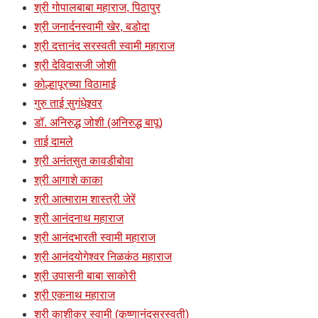
श्री गोपालबाबा महाराज, पिठापुर
श्री जनार्दनस्वामी खेर, बडोदा
श्री दत्तानंद सरस्वती स्वामी महाराज
श्री देविदासजी जोशी
कोल्हापूरच्या विठामाई
गुरु ताई सुगंधेश्र्वर
डॉ. अनिरुद्ध जोशी (अनिरुद्ध बापू)
ताई दामले
श्री अनंतसुत कावडीबोवा
श्री आगाशे काका
श्री आत्माराम शास्त्री जेरें
श्री आनंदनाथ महाराज
श्री आनंदभारती स्वामी महाराज
श्री आनंदयोगेश्वर निळकंठ महाराज
श्री उपासनी बाबा साकोरी
श्री एकनाथ महाराज
श्री काशीकर स्वामी (कृष्णानंदसरस्वती)