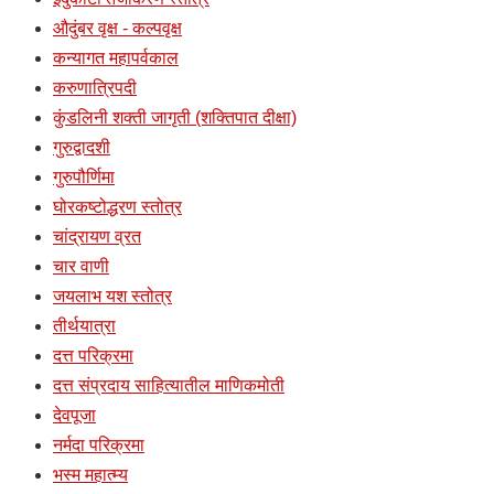
औदुंबर वृक्ष - कल्पवृक्ष
कन्यागत महापर्वकाल
करुणात्रिपदी
कुंडलिनी शक्ती जागृती (शक्तिपात दीक्षा)
गुरुद्वादशी
गुरुपौर्णिमा
घोरकष्टोद्धरण स्तोत्र
चांद्रायण व्रत
चार वाणी
जयलाभ यश स्तोत्र
तीर्थयात्रा
दत्त परिक्रमा
दत्त संप्रदाय साहित्यातील माणिकमोती
देवपूजा
नर्मदा परिक्रमा
भस्म महात्म्य