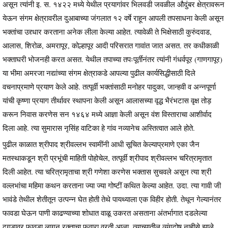
असून त्यांनी इ. स. १४२२ मध्ये येथील प्रयागांवर भिलवडी जवळील औदुंबर क्षेत्रावरून
येऊन संगम क्षेत्रावरील दुआबाच्या जंगलात १२ वर्षे राहून आपली तपसाधना केली असून
भक्तांचा उद्द्धार करताना अनेक लीला केल्या आहेत. त्यावेळी ते भिक्षेसाठी कुरुंदवाड,
आलास, शिरोळ, अमरापूर, कोल्हापूर आदी परिसरात गावांत जात असत. तर कधीकाळी
भक्ताघरी भोजनही करत असत. येथील तपाच्या तपःपूर्तीनंतर त्यांनी गंधर्वपूर (गाणगापूर)
या भीमा अमरजा नद्यांच्या संगम क्षेत्राकडे आपल्या पुढील कार्यसिद्धीसाठी दिले
वचनाप्रमाणे प्रयाण केले आहे. तत्पूर्वी भक्तांसाठी मनोहर पादुका, जान्हवी व अन्नपूर्णा
यांची कृष्णा प्रयाग तीर्थावर स्थापना केली असून आलासच्या वृद्ध भैरंभटास वृक्ष तोड़
करून निवास करणेस सन १४६४ मध्ये आज्ञा केली असून वंश विस्ताराचा आशीर्वाद
दिला आहे. त्या सुमारास नृसिंह वाटिका हे गांव नव्यानेच अस्तित्वात आले होते.
पुढील काळात श्रीपाद श्रीवल्लभ स्वामींनी आधी सूचित केल्याप्रमाणे एका जैन
मतस्थाकडून श्री प्रभूंची माहिती पोहोचेल, तत्पूर्वी श्रीपाद श्रीवल्लभ चरित्रामृतात
दिली आहेत. त्या चरित्रामृताचा श्री गणेशा करणेस भक्तास सुचवले असून त्या श्री
वल्लभांचा महिमा कथन करताना ज्या ज्या गोष्टीं कथित केल्या आहेत. उदा. त्या गावी जी
भावंडे तेथील शेतीतून उत्पन्न घेत होती तेथे पायथ्याला एक विहीर होती. तेथून गेल्यानंतर
फावडा घेऊन पाणी काढण्याच्या शोधात वाळू उकरत असताना अंतर्भागात दडलेल्या
दगडावर फावडा लागून रक्ताचा फवारा वरती आला. त्याच्यातील व्यंगदोष नाहीसे झाले,