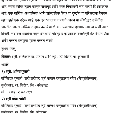
आहे. त्याच बरोबर नूतन वास्तूत सभागृह आणि भक्त निवासाची सोय करणे हि आवश्यक
आहे. एक धार्मिक, अध्यात्मिक आणि सांस्कृतिक केंद्र या दृष्टीने या परिसराचा विकास
व्हावा हाही एक उद्देश्य आहे. एक दत्त भक्त या नात्याने आपण या जीर्णोद्धार समितीस
जास्तीत जास्त आर्थिक साहाय्य करावे आणि या उपक्रमास हातभार लावावा अशी नम्र
विनंती. सर्व दत्त भक्तांना नम्र विनंती या पवित्र व प्रसादिक दत्तक्षेत्री भेट देऊन सेवा
अर्पण करून दत्तकृपा प्राप्त करून घ्यावी.
शुभम भवतु !
लेखक:
श्री. शशिकांत बा. पाटील आणि श्री. डॉ. दिलीप पां. कुलकर्णी
पर्क:
सं
१) श्री. अमित पुजारी
वर्षिलिदार पुजारी- श्री श्रीपाद श्री वल्लभ दत्रात्रेय मंदिर (विश्रांतीस्थान),
कुरुंदवाड, ता. शिरोळ, जि - कोल्हापूर
मो. ९४२१२ ००४९१
२) श्री महेश जोशी
वर्षिलिदार पुजारी- श्री श्रीपाद श्री वल्लभ दत्रात्रेय मंदिर (विश्रांतीस्थान),
कुरुंदवाड, ता. शिरोळ, जि. कोल्हापूर