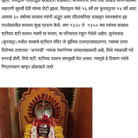
महाराणी सुमती देवी यांच्या पोटी झाला. पिठापूरम येथे १६ वर्षे तर कुरवपुरात १४ वर्षे अशा
अवघ्या ३० वर्षाच्या काळात त्यांनी अद्भुत अशा लीलाचरित्र दाखवून स्वभक्तांना इह
परलोकातील शास्वत सुख प्रदान केले. सण १३२० ते १३५० च्या त्यांच्या काळात
श्रीपाद श्री वल्लभ स्वामी या रूपात, या परिसरात राहून गेलेले आहेत. कुरुंदवाड
(कुरवपूर) मधील सध्याचे श्रीदत्त मंदिर जे पूर्वीच्या राजप्रासादालगत, त्याच्या उत्तर
दिशेच्या उतारावर "अनवडी" नामक पंचगंगेच्या उपप्रवाहाकाठी आहे, तिथे त्याकाळी गर्द
वनराई होती. तिथे श्री. श्रीपाद वल्लभ वामकुक्षी घेत असत. त्यामुळे हे ठिकाण त्यांचे
निद्रास्थान म्हणून ओळखले जाते.