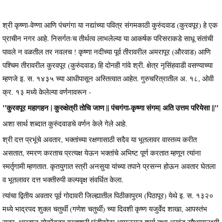
श्री कृष्णा-वेण्णा आणि पंचगंगा या नद्यांच्या पवित्र संगमकाठी कुरुंदवाड (कुरवपूर) हे एक
प्राचीन नगर आहे. निसर्गतःच तीर्थत्व लाभलेल्या या आकर्षक परिसराकडे साधू संतांची
पावले न वळतील तर नवलच ! कृष्णा नदीच्या पूर्व तीरावरील अमरापूर (औरवाड) आणि
पश्चिम तीरावरील कुरवपूर (कुरुंदवाड) हि दोनही गांवे श्री. क्षेत्र नृसिंहवाडी वसण्याच्या
म्हणजे इ. स. १४३५ च्या आधीपासून अस्तित्वात आहेत. गुरुचरित्रातील अ. १८, ओवी
क्र. १३ मध्ये केलेल्या वर्णनावरून -
"कुरवपूर महागहन | कुरुक्षेत्री तोचि जाण || पंचगंगा-कृष्णा संगम| अति उत्तम परियेसा ||"
अशा सार्थ शब्दात कुरुंदवाडचे वर्णन केले गेले आहे.
श्री दत्त प्रभूंचे अवतार, भक्तांच्या रक्षणासाठी सदैव या भूतलावर वास्तव्य करीत
असतात, स्मरण करताच प्रत्यक्ष येऊन भक्तांचे अभिष्ट पूर्ण करतात म्हणून त्यांना
स्मर्तृगामी म्हणतात. कृतयुगात स्त्री अनसुया यांच्या तपाने प्रसन्न होऊन अवतार घेतला
व भूतलावर दत्त भक्तीरुपी कल्पवृक्ष संवर्धित केला.
त्यांचा द्वितीय अवतार पूर्व गोदावरी जिल्ह्यातील पिठीकापुरम (पिठापूर) येथे इ. स. १३२०
मध्ये भाद्रपद शुक्ल चतुर्थी (गणेश चतुर्थी) च्या दिवशी कृष्ण यजुर्वेद शाखा, आपस्तंभ
सूत्र, भारद्वाज गोत्रेंवद्भव ब्रह्मश्री घंडीकोटा अप्पलराज शर्मा तथा अखंड सौभाग्यलक्ष्मी