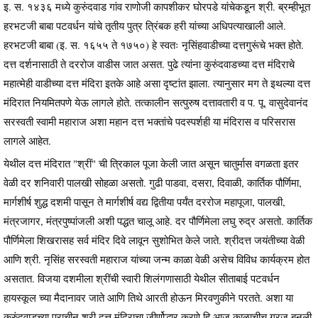
इ. स. १४३६ मध्ये कुरुंदवाड गांव राणोजी कापशीकर घोरपडे यांचेकडून श्री. ब्रम्हीभूत
हरभटजी बाबा पटवर्धन यांचे तृतीय पुत्र त्रिंबक हरी यांच्या अधिपत्याखाली आले.
हरभटजी बाबा (इ. स. १६५५ ते १७५०) हे स्वतः नृसिंहवाडीच्या दत्तगुरूंचे भक्त होते.
दत्त दर्शनासाठी ते दररोज वाडीस जात असत. पुढे त्यांना कुरुंदवाडच्या दत्त मंदिराचे
महात्मेही वाडीच्या दत्त मंदिरा इतके आहे असा दृष्टांत झाला. त्यानुसार मग ते इथल्या दत्त
मंदिरात नियमितपणे येऊ लागले होते. तत्कालीन सत्पुरुष दत्तावतारी व प. पू. वासुदेवानंद
सरस्वती स्वामी महाराज अशा महान दत्त भक्तांचे पदस्पर्शही या मंदिरास व परिसरास
लागले आहेत.
येथील दत्त मंदिरात "श्रीं" ची त्रिकाल पूजा केली जात असून चातुर्मास वगळता इतर
वेळी दर शनिवारी पालखी सोहळा असतो. गुढी पाडवा, दसरा, दिवाळी, कार्तिक पौर्णिमा,
मार्गशीर्ष शुद्ध दशमी पासून ते मार्गशीर्ष वद्य द्वितीया पर्यंत दररोज महापूजा, पालखी,
मंत्रजागर, मंत्रपुष्पांजली अशी पद्धत चालू आहे. दर पौर्णिमेला लघु रुद्र असतो. कार्तिक
पौर्णिमेला शिखरासह सर्व मंदिर दिवे लावून सुशोभित केले जाते. श्रीदत्त जयंतीच्या वेळी
आणि श्री. नृसिंह सरस्वती महाराज यांच्या जन्म काळा वेळी असेच विविध कार्यक्रम होत
असतात. विजया दशमीला श्रींची स्वारी शिलंगणासाठी येथील सीताबाई पटवर्धन
हायस्कूल च्या मैदानावर जाते आणि तिथे आरती होऊन मिरवणुकीने परतते. अशा या
कुरुंदवाडच्या प्राचीन श्री दत्त मंदिराचा जीर्णोद्धार करणे हि आज काळाचीच गरज बनली