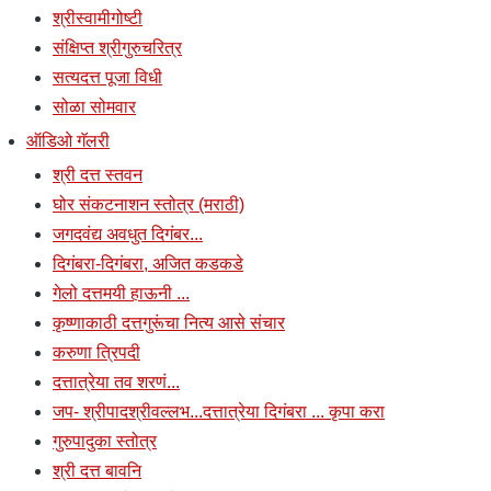
श्रीस्वामीगोष्टी
संक्षिप्त श्रीगुरुचरित्र
सत्यदत्त पूजा विधी
सोळा सोमवार
ऑडिओ गॅलरी
श्री दत्त स्तवन
घोर संकटनाशन स्तोत्र (मराठी)
जगदवंद्य अवधुत दिगंबर...
दिगंबरा-दिगंबरा, अजित कडकडे
गेलो दत्तमयी हाऊनी ...
कृष्णाकाठी दत्तगुरूंचा नित्य आसे संचार
करुणा त्रिपदी
दत्तात्रेया तव शरणं...
जप- श्रीपादश्रीवल्लभ...दत्तात्रेया दिगंबरा ... कृपा करा
गुरुपादुका स्तोत्र
श्री दत्त बावनि