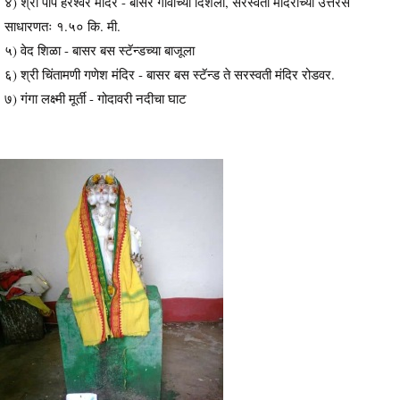
४) श्री पाप हरेश्वर मंदिर - बासर गावाच्या दिशेला, सरस्वती मंदिराच्या उत्तरेस
साधारणतः १.५० कि. मी.
५) वेद शिळा - बासर बस स्टॅन्डच्या बाजूला
६) श्री चिंतामणी गणेश मंदिर - बासर बस स्टॅन्ड ते सरस्वती मंदिर रोडवर.
७) गंगा लक्ष्मी मूर्ती - गोदावरी नदीचा घाट