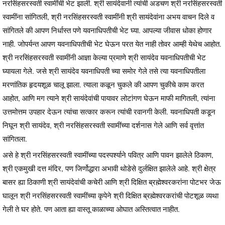
नरसिंहसरस्वती स्वामींची भेट झाली. श्री सायंदेवानी त्यांची अडचण श्री नरसिंहसरस्वती
स्वामींना सांगितली, श्री नरसिंहसरस्वती स्वामींनी श्री सायंदेवांना अभय वाचन दिले व
सांगितले की आपण निर्धास्त पणे यवनाधिपतीची भेट घ्या. आपल्या जीवास धोका होणार
नाही. जोपर्यन्त आपण यवनाधिपतीची भेट घेऊन परत येत नाही तोवर आम्ही येथेच आहोत.
श्री नरसिंहसरस्वती स्वामींनी आज्ञा केल्या प्रमाणे श्री सायंदेव यवनाधिपतीची भेट
घ्यायला गेले. जसे श्री सायंदेव यवनाधिपती च्या समोर गेले तसे त्या यवनाधिपतीला
मरणांतिक हृदयशूळ चालू झाला. त्याला कळून चुकले की आपण चुकीचे काम करत
आहोत, आणि मग त्याने श्री सायंदेवांची पायावर लोटांगण घेऊन माफी मागितली, त्यांना
उत्तमोत्तम उपहार देऊन त्यांचा सत्कार करून त्यांची रवानगी केली. यवनाधिपती कडून
निघून श्री सायंदेव, श्री नरसिंहसरस्वती स्वामींच्या दर्शनास गेले आणि सर्व वृत्तांत
सांगितला.
असे हे श्री नरसिंहसरस्वती स्वामींच्या पदस्पर्श्याने पवित्र आणि पावन झालेले ठिकाण,
श्री एकमुखी दत्त मंदिर, पण जिर्णोद्धारा अभावी थोडेसे दुर्लक्षित झालेले आहे. श्री क्षेत्र
बासर ह्या ठिकाणी श्री सायंदेवांची कचेरी आणि श्री दिक्षित ब्रह्मेश्वरकरांना पोटभर जेऊ
घालून श्री नरसिंहसरस्वती स्वामींच्या कृपेने श्री दिक्षित ब्रह्मेश्वरकरांची पोटशूळ व्यथा
गेली ते घर होते. पण आता ह्या वास्तू काळाच्या ओघात अस्तित्वात नाहीत.