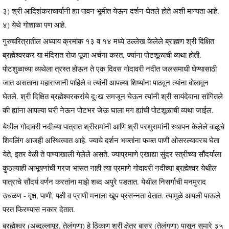
३) श्री आदिशंकराचार्यानी ह्या पावन भूमीत येऊन दर्शन घेतले होते अशी मान्यता आहे.
४) येथे गोशाळा पण आहे.
गुरुचरित्रातील अध्याय क्रमांक १३ व १४ मध्ये उल्लेख केलेले ब्राह्मण श्री दिक्षित
ब्रह्मेश्वरकर या मंदिरात रोज पूजा अर्चना करत, ज्यांना पोटशूळाची व्यथा होती.
पोटशुळाच्या व्यथेला त्रस्त होऊन ते एक दिवस गोदावरी नदीत जलसमाधी घेण्यासाठी
जात असताना महाराजानी पाहिले व त्यांनी आपल्या शिष्यांना पाठवून त्यांना बोलावून
घेतले. श्री दिक्षित ब्रह्मेश्वरकरांचे दुःख समजून घेऊन त्यांनी श्री सायंदेवाना सांगितले
की ह्यांना आपल्या घरी नेऊन पोटभर जेऊ घाला मग ह्यांची पोटशूळाची व्यथा जाईल.
येथील गोदावरी नदीच्या पात्रात श्रीरामांनी आणि श्री परशुरामांनी स्थापन केलेले वाळूचे
शिवलिंग आजही अस्थित्वात आहे. ज्याचे दर्शन भक्तांना फक्त पाणी ओसरल्यावरच घेता
येते, इतर वेळी ते पाण्याखाली गेलेले असते. ज्याप्रमाणे एखाद्या सुंदर स्त्रीच्या सौंदर्याला
कुठल्याही आभूषणांची गरज भासत नाही त्या प्रमाणे गोदावरी नदीच्या ब्रह्मेश्वर येथील
पात्राचे सौंदर्य वर्णन करतांना माझे शब्द अपुरे पडतात. येथील निसर्गाची मनमुराद
उधळण - वृक्ष, पाणी, पक्षी व प्राणी मनाला खूप प्रसन्नता देतात. त्यामुळे आपली पाऊले
परत फिरण्यास नकार देतात.
ब्रह्मेश्वर (अब्दुल्लापूर, तेलंगणा) हे ठिकाण श्री क्षेत्र बासर (तेलंगणा) पासून सुमारे ३५