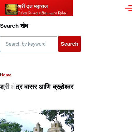
Skip to main content
श्री दत्त महाराज
Men
दिगंबरा दिगंबरा श्रीपादवल्लभ दिगंबरा
Search शोध
Search
Breadcrumb
Home
श्री क्षेत्र बासर आणि ब्रह्मेश्वर