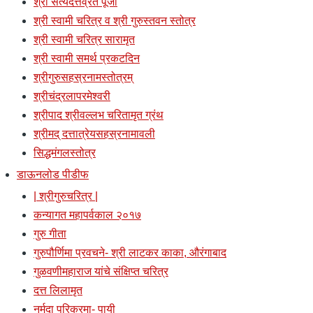
श्री सत्यदत्तव्रत पूजा
श्री स्वामी चरित्र व श्री गुरुस्तवन स्तोत्र
श्री स्वामी चरित्र सारामृत
श्री स्वामी समर्थ प्रकटदिन
श्रीगुरुसहस्रनामस्तोत्रम्
श्रीचंद्रलापरमेश्वरी
श्रीपाद श्रीवल्लभ चरितामृत ग्रंथ
श्रीमद् दत्तात्रेयसहस्रनामावली
सिद्धमंगलस्तोत्र
डाऊनलोड पीडीफ
| श्रीगुरुचरित्र |
कन्यागत महापर्वकाल २०१७
गुरु गीता
गुरुपौर्णिमा प्रवचने- श्री लाटकर काका, औरंगाबाद
गुळवणीमहाराज यांचे संक्षिप्त चरित्र
दत्त लिलामृत
नर्मदा परिक्रमा- पायी