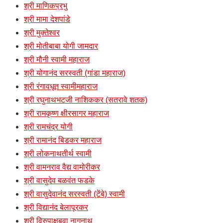
श्री माणिकप्रभु
श्री मामा देशपांडे
श्री मुक्तेश्वर
श्री मोतीबाबा योगी जामदार
श्री मौनी स्वामी महाराज
श्री योगानंद सरस्वती (गांडा महाराज)
श्री रंगावधूत स्वामीमहाराज
श्री रघुनाथभटजी नाशिककर (सतरावे शतक)
श्री रामकृष्ण क्षीरसागर महाराज
श्री रामचंद्र योगी
श्री रामानंद बिडकर महाराज
श्री लोकनाथतीर्थ स्वामी
श्री वामनराव वैद्य वामोरीकर
श्री वासुदेव बळवंत फडके
श्री वासुदेवानंद सरस्वती (टेंबे) स्वामी
श्री विद्यानंद बेलापूरकर
श्री विरुपाक्षबुवा नागनाथ