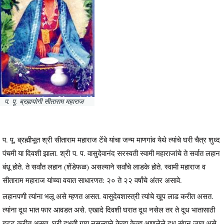
प. पू. ब्रह्मयोगी सीताराम महाराज
प. पू. ब्रह्मीभूत श्री सीताराम महाराज टेंबे यांचा जन्म माणगांव येथे त्यांचे घरी चैत्र शुध्द
पंचमी या दिवशी झाला. श्री प. प. वासुदेवानंद सरस्वती स्वामी महाराजांचे ते सर्वात लहान
बंधू होते. ते सर्वांत लहान (शेंडेफळ) असल्याने सर्वांचे लाडके होते. स्वामी महाराज व
सीताराम महाराज यांच्या वयात साधारणत: २० ते २२ वर्षांचे अंतर असावे.
लहानपणी त्यांना भलू असे म्हणत असत. वासुदेवशास्त्री त्यांचे खूप लाड करीत असत.
त्यांना दूध भात फार आवडत असे. एखादे दिवशी घरात दूध नसेल तर ते दूध भातासाठी
हट्ट करीत असत. घरी दुभती गाय नसल्याने केव्हा केव्हा आणलेले दूध संपून जात असे