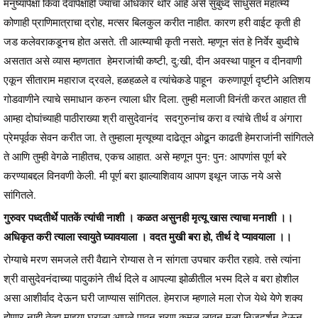
मनुष्यांपेक्षा किंवा देवांपेक्षाही ज्यांचा अधिकार थोर आहे असे सुबुध्द साधुसंत महात्म्ये
कोणाही प्राणिमात्राचा द्रोह, मत्सर बिलकुल करीत नाहीत. कारण हरी वाईट कृती ही
जड कलेवराकडूनच होत असते. ती आत्म्याची कृती नसते. म्हणून संत हे निर्वेर बुध्दीचे
असतात असे व्यास म्हणतात हेमराजांची कष्टी, दु:खी, दीन अवस्था पाहून व दीनवाणी
एकून सीताराम महाराज द्रवले, हळहळले व त्यांचेकडे पाहून करुणापूर्ण दृष्टीने अतिशय
गोडवाणीने त्याचे समाधान करुन त्याला धीर दिला. तुम्ही मलाजी विनंती करत आहात ती
आम्हा दोघांच्याही पाठीराख्या श्री वासुदेवानंद सदगुरुनांच करा व त्यांचे तीर्थ व अंगारा
प्रेमपूर्वक सेवन करीत जा. ते तुम्हाला मृत्यूच्या दाढेतून ओढून काढती हेमराजांनी सांगितले
ते आणि तुम्ही वेगळे नाहीतच, एकच आहात. असे म्हणून पुन: पुन: आपणांस पूर्ण बरे
करण्याबद्दल विनवणी केली. मी पूर्ण बरा झाल्याशिवाय आपण इथून जाऊ नये असे
सांगितले.
गुरुवर पध्दतीर्थे पातकें त्यांची नाशी । कळत असुनही मृत्यू खास त्याचा मनाशी ।।
अधिकृत करी त्याला स्वायुते घ्यावयाला । वदत मुखी बरा हो, तीर्थ दे प्यावयाला ।।
रोग्याचे मरण समजले तरी वैद्याने रोग्यास ते न सांगता उपचार करीत रहावे. तसे त्यांना
श्री वासुदेवनंदाच्या पादुकांने तीर्थ दिले व आपल्या झोळीतील भस्म दिले व बरा होशील
असा आशीर्वाद देऊन घरी जाण्यास सांगितल. हेमराज म्हणाले मला रोज येथे येणे शक्य
होणार नाही तेव्हा माझ्या घराला आपले पावन चरण कमल लावून मला निजदर्शन देऊन