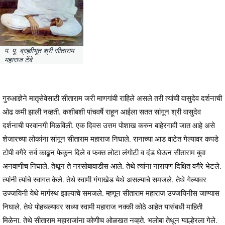
प. पू. ब्रह्मीभूत श्री सीताराम
महाराज टेंबे
गुरुआज्ञेने मातृसेवेसाठी सीताराम जरी माणगांवी राहिले असले तरी त्यांची वासुदेव दर्शनाची
ओढ कमी झाली नव्हती. कशीबशी पांचवर्षे राहून आईला सतत सांगून श्री वासुदेव
दर्शनाची परवानगी मिळविली. एक दिवस उत्तम पोशाख करुन बाहेरगावी जात आहे असे
शेजारच्या लोकांना सांगून सीताराम महाराज निघाले. रानाच्या आड वाटेत गेल्यावर कपडे
टोपी वगैरे सर्व काढून फेकून दिले व फक्त लोटा लंगोटी व दंड घेऊन सीताराम बुवा
अनवाणीच निघाले. तेथून ते नरसोबावाडीस आले. तेथे त्यांना नारायण दिक्षित वगैरे भेटले.
त्यांनी त्यांचे स्वागत केले. तेथे स्वामी गंगाखेड येथे असल्याचे समजले. तेथे गेल्यावर
उज्जयिनी येथे मार्गस्थ झाल्याचे समजले. म्हणून सीताराम महाराज उज्जयिनीस जाण्यास
निघाले. तेथे पोहचल्यावर सध्या स्वामी महाराज नक्की कोठे आहेत यासंबधी माहिती
मिळेना. तेथे सीताराम महाराजांना कोणीच ओळखत नव्हते. भलोबा तेथून ग्वाल्हेरला गेले.