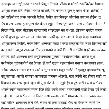
गुरुमहाराज वासुदेवानंद सरस्वती तिथून निघाले. सीताराम थोरले स्वामींबरोबर येण्याचा
आग्रह करत होते. तेव्हा महाराज म्हणाले, “हा पसारा टाकून तू कसा येणार आहेस? मी
इथे राहिलो तर लोक आणखी येतील. येथील हवा बिघडून लोकांना उपद्रव होईल. तू
येथेच रहा. आम्ही तूला पुन्हा भेट देऊन तुझे मनोरथ पूर्ण करु.” असे अभिवचन देऊन ते
निघून गेले. नंतर सीताराम महाराजांनी राजूरलाच मठ बांधला. लोकांना उपदेश करुन
त्यांची दु:खे दुर करु लागले. लोकांच्या उपाधी दूर करु लागले. केव्हा केव्हा भक्तांच्या
आग्रहास्तव हिंगोली, नरस किंवा अन्नगावी जात व परत राजूरला येत. नंतर तिथल्या सर्व
वस्तू सर्वांना वाटून टाकल्या. निराच्छ मनाने ते तापी किनारी बासलिंग क्षेत्री वास्तव्य करु
लागले. तेथे असताना श्री वासुदेवानंदाचा मुक्काम गरुडेश्र्वरी होता. आषाढ शुध्द
प्रतिपदेस गुरुस्वामीनी देह ठेवला. ही वार्ता एकून महाराजांच्या मनावर वज्राघात झाला.
गंगेवर जाऊन स्नान करुन आले व सुन्न मनाने बसून राहिले. नेत्रातून दु:खाश्रुंचा पूर
वाहू लागला. आपले मायबाप आपल्याला कायमचे अंतरले. मला त्यांची भेट होणार नाही, या
विचाराने अस्वस्थ झाले. तुला मी पुन्हा भेट देऊन तुझी ईच्छा पूर्ण करीन असे अभिवचन
थोरले स्वामी महाराजांनी त्यांना दिले होते. त्याचे काय? महाराजांनी माझी ईच्छा पूर्ण केली
नाही. त्याना या अभिवचनाचा विसर कसा पडला? त्यानी माझ्यावर अनंत उपकार करुन
माझे जीवन आनंदमय केले होते. त्यांचा मी कसा उतराई होऊ या विचारांनी त्यांचे मन
विषण्ण झाले. त्यांना आणखी दहा वर्षे आयुष्य मर्यादा पत्रिकेत स्पष्ट असताना इतक्या