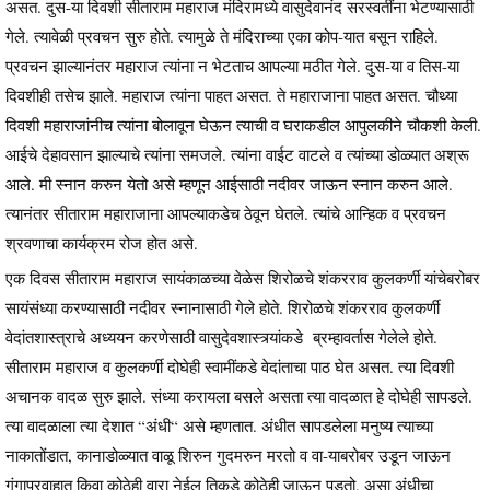
असत. दुस-या दिवशी सीताराम महाराज मंदिरामध्ये वासुदेवानंद सरस्वतींना भेटण्यासाठी
गेले. त्यावेळी प्रवचन सुरु होते. त्यामुळे ते मंदिराच्या एका कोप-यात बसून राहिले.
प्रवचन झाल्यानंतर महाराज त्यांना न भेटताच आपल्या मठीत गेले. दुस-या व तिस-या
दिवशीही तसेच झाले. महाराज त्यांना पाहत असत. ते महाराजाना पाहत असत. चौथ्या
दिवशी महाराजांनीच त्यांना बोलावून घेऊन त्याची व घराकडील आपुलकीने चौकशी केली.
आईचे देहावसान झाल्याचे त्यांना समजले. त्यांना वाईट वाटले व त्यांच्या डोळ्यात अश्रू
आले. मी स्नान करुन येतो असे म्हणून आईसाठी नदीवर जाऊन स्नान करुन आले.
त्यानंतर सीताराम महाराजाना आपल्याकडेच ठेवून घेतले. त्यांचे आन्हिक व प्रवचन
श्रवणाचा कार्यक्रम रोज होत असे.
एक दिवस सीताराम महाराज सायंकाळच्या वेळेस शिरोळचे शंकरराव कुलकर्णी यांचेबरोबर
सायंसंध्या करण्यासाठी नदीवर स्नानासाठी गेले होते. शिरोळचे शंकरराव कुलकर्णी
वेदांतशास्त्राचे अध्ययन करणेसाठी वासुदेवशास्त्र्यांकडे ब्रम्हावर्तास गेलेले होते.
सीताराम महाराज व कुलकर्णी दोघेही स्वामींकडे वेदांताचा पाठ घेत असत. त्या दिवशी
अचानक वादळ सुरु झाले. संध्या करायला बसले असता त्या वादळात हे दोघेही सापडले.
त्या वादळाला त्या देशात “अंधी“ असे म्हणतात. अंधीत सापडलेला मनुष्य त्याच्या
नाकातोंडात, कानाडोळ्यात वाळू शिरुन गुदमरुन मरतो व वा-याबरोबर उडून जाऊन
गंगाप्रवाहात किवा कोठेही वारा नेईल तिकडे कोठेही जाऊन पडतो. असा अंधीचा