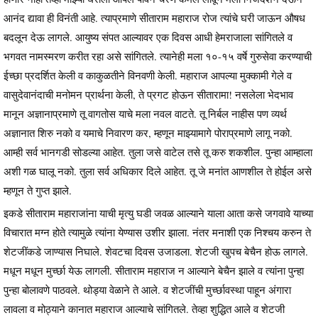
आनंद द्यावा ही विनंती आहे. त्याप्रमाणे सीताराम महाराज रोज त्यांचे घरी जाऊन औषध
बदलून देऊ लागले. आयुष्य संपत आल्यावर एक दिवस आधी हेमराजाला सांगितले व
भगवत नामस्मरण करीत रहा असे सांगितले. त्यानेही मला १०-१५ वर्षे गुरुसेवा करण्याची
ईच्छा प्रदर्शित केली व काकुळतीने विनवणी केली. महाराज आपल्या मुक्कामी गेले व
वासुदेवानंदाची मनोमन प्रार्थना केली, ते प्रगट होऊन सीतारामा! नसलेला भेदभाव
मानून अज्ञानाप्रमाणे तू वागतोस याचे मला नवल वाटते. तू निर्बल नाहीस पण व्यर्थ
अज्ञानात शिरु नको व यमाचे निवारण कर, म्हणून माझ्यामागे पोराप्रमाणे लागू नको.
आम्ही सर्व भानगडी सोडल्या आहेत. तुला जसे वाटेल तसे तू करु शकशील. पुन्हा आम्हाला
अशी गळ घालू नको. तुला सर्व अधिकार दिले आहेत. तू जे मनांत आणशील ते होईल असे
म्हणून ते गुप्त झाले.
इकडे सीताराम महाराजांना याची मृत्यु घडी जवळ आल्याने याला आता कसे जगवावे याच्या
विचारात मग्न होते त्यामुळे त्यांना येण्यास उशीर झाला. नंतर मनाशी एक निश्चय करुन ते
शेटजींकडे जाण्यास निघाले. शेवटचा दिवस उजाडला. शेटजी खुपच बेचैन होऊ लागले.
मधून मधून मुर्च्छा येऊ लागली. सीताराम महाराज न आल्याने बेचैन झाले व त्यांना पुन्हा
पुन्हा बोलावणे पाठवले. थोड्या वेळाने ते आले. व शेटजींची मुर्च्छावस्था पाहून अंगारा
लावला व मोठ्याने कानात महाराज आल्याचे सांगितले. तेव्हा शुद्धित आले व शेटजी