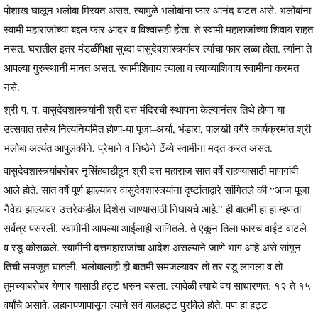
पोशाख घालून भलोबा मिरवत असत. त्यामुळे भलोबांना फार आनंद वाटत असे. भलोबांना
स्वामी महाराजांच्या बद्दल फार आदर व विश्वासही होता. ते स्वामी महाराजांच्या शिवाय राहत
नसत. घरातील इतर मंडळींपेक्षा सुध्दा वासुदेवशास्त्र्यांवर त्यांचा फार लळा होता. त्यांना ते
आपल्या गुरुस्थानी मानत असत. स्वामीशिवाय त्याला व त्याच्याशिवाय स्वामीना करमत
नसे.
श्री प. प. वासुदेवशास्त्र्यांनी श्री दत्त मंदिरची स्थापना केल्यानंतर तिथे होणा-या
उत्सवात तसेच नित्यनियमित होणा-या पूजा–अर्चा, भंडारा, पालखी वगैरे कार्यक्रमांत श्री
भलोबा अत्यंत आपुलकीने, प्रेमाने व निष्ठेने टेंब्ये स्वामीना मदत करत असत.
वासुदेवशास्त्र्यांबरोबर नृसिंहवाडीहून श्री दत्त महाराज सात वर्षे राहण्यासाठी माणगांवी
आले होते. सात वर्षे पूर्ण झाल्यावर वासुदेवशास्त्र्यांना दृष्टांताद्वारे सांगितले की “आज पूजा
नैवेद्य झाल्यावर उत्तरेकडील दिशेस जाण्यासाठी निघायचे आहे.” ही बातमी हा हा म्हणता
सर्वत्र पसरली. स्वामीनी आपल्या आईलाही सांगितले. ते एकून तिला फारच वाईट वाटले
व रडू कोसळले. स्वामीनी दत्तमहाराजांचा आदेश असल्याने जाणे भाग आहे असे सांगून
तिची समजूत घातली. भलोबालाही ही बातमी समजल्यावर तो तर रडू लागला व तो
तुमच्याबरोबर येणार यासाठी हट्ट धरुन बसला. त्यावेळी त्याचे वय साधारणत: १२ ते १५
वर्षांचे असावे. लहानपणापासून त्याचे सर्व बालहट्ट पुरविले होते. पण हा हट्ट