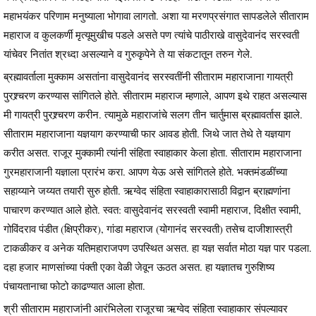
महाभयंकर परिणाम मनुष्याला भोगावा लागतो. अशा या मरणप्रसंगात सापडलेले सीताराम
महाराज व कुलकर्णी मृत्यूमुखीच पडले असते पण त्यांचे पाठीराखे वासुदेवानंद सरस्वती
यांचेवर नितांत श्रध्दा असल्याने व गुरुकृपेने ते या संकटातून तरुन गेले.
ब्रह्मावर्ताला मुक्काम असतांना वासुदेवानंद सरस्वतींनी सीताराम महाराजाना गायत्री
पुरश्र्चरण करण्यास सांगितले होते. सीताराम महाराज म्हणाले, आपण इथे राहत असल्यास
मी गायत्री पुरश्र्चरण करीन. त्यामुळे महाराजांचे सलग तीन चार्तुमास ब्रह्मावर्तास झाले.
सीताराम महाराजाना यज्ञयाग करण्याची फार आवड होती. जिथे जात तेथे ते यज्ञयाग
करीत असत. राजूर मुक्कामी त्यांनी संहिता स्वाहाकार केला होता. सीताराम महाराजाना
गुरमहाराजानी यज्ञाला प्रारंभ करा. आपण येऊ असे सांगितले होते. भक्तमंडळींच्या
सहाय्याने जय्यत तयारी सुरु होती. ऋग्वेद संहिता स्वाहाकारासाठी विद्वान ब्राह्मणांना
पाचारण करण्यात आले होते. स्वत: वासुदेवानंद सरस्वती स्वामी महाराज, दिक्षीत स्वामी,
गोविंदराव पंडीत (क्षिप्रीकर), गांडा महाराज (योगानंद सरस्वती) तसेच दाजीशास्त्री
टाकळीकर व अनेक यतिमहाराजपण उपस्थित असत. हा यज्ञ सर्वात मोठा यज्ञ पार पडला.
दहा हजार माणसांच्या पंक्ती एका वेळी जेवून ऊठत असत. हा यज्ञातच गुरुशिष्य
पंचायतानाचा फोटो काढण्यात आला होता.
श्री सीताराम महाराजांनी आरंभिलेला राजूरचा ऋग्वेद संहिता स्वाहाकार संपल्यावर