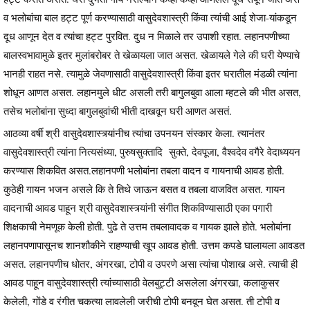
व भलोबांचा बाल हट्ट पूर्ण करण्यासाठी वासुदेवशास्त्री किंवा त्यांची आई शेजा-यांकडून
दूध आणून देत व त्यांचा हट्ट पुरवित. दुध न मिळाले तर उपाशी रहात. लहानपणीच्या
बालस्वभावामुळे इतर मुलांबरोबर ते खेळायला जात असत. खेळायले गेले की घरी येण्याचे
भानही राहत नसे. त्यामुळे जेवणासाठी वासुदेवशास्त्री किंवा इतर घरातील मंडळी त्यांना
शोधून आणत असत. लहानमुले धीट असली तरी बागुलबुवा आला म्हटले की भीत असत,
तसेच भलोबांना सुध्दा बागुलबुवांची भीती दाखवून घरी आणत असतं.
आठव्या वर्षी श्री वासुदेवशास्त्र्यांनीच त्यांचा उपनयन संस्कार केला. त्यानंतर
वासुदेवशास्त्री त्यांना नित्यसंध्या, पुरुषसुक्तादि सुक्ते, देवपूजा, वैश्वदेव वगैरे वेदाध्ययन
करण्यास शिकवित असत.लहानपणी भलोबांना तबला वादन व गायनाची आवड होती.
कुठेही गायन भजन असले कि ते तिथे जाऊन बसत व तबला वाजवित असत. गायन
वादनाची आवड पाहून श्री वासुदेवशास्त्र्यांनी संगीत शिकविण्यासाठी एका पगारी
शिक्षकाची नेमणूक केली होती. पुढे ते उत्तम तबलावादक व गायक झाले होते. भलोबांना
लहानपणापासूनच शानशौकीने राहण्याची खूप आवड होती. उत्तम कपडे घालायला आवडत
असत. लहानपणीच धोतर, अंगरखा, टोपी व उपरणे असा त्यांचा पोशाख असे. त्याची ही
आवड पाहून वासुदेवशास्त्री त्यांच्यासाठी वेलबुट्टी असलेला अंगरखा, कलाकुसर
केलेली, गोंडे व रंगीत चकत्या लावलेली जरीची टोपी बनवून घेत असत. ती टोपी व