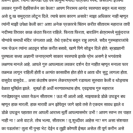
लवकर गुरुनी देहविसर्जन का केला? आपण निरामय आनंद स्वरुपात बसून मला मात्र
असे दु:ख समुद्रात लोटून दिले. त्याचे काय कारण असावे? माझा अधिकार नाही म्हणून
त्यांनी माझी उपेक्षा केली का? अशा अनेक प्रकारचे चिंतन करीत सीताराम महाराज तापी
नदीच्या तिरावर काळ कंठत फिरत राहिले. फिरता फिरता, बारालिंग क्षेत्रामध्ये मुकुंदराज
योग्यांचे समाधी मंदिर जंगलात आहे. तेथे एकटेच बसून राहू लागले. सदैव गुरुमहाराजांचे
नाम घेऊन त्यांना आठवून शोक करीत बसावे, खाणे पिणे सोडून दिले होते. ब्रह्मज्ञानी
पुरुषाला सध्या अज्ञानी जनाप्रमाणे साकार स्वरुपाचे इतके प्रेम असणे हे भगवंताचे
लक्षणच मानले आहे. आपले गुरु आपल्याला लवकर दर्शन देत नाहीत म्हणून मनाला फार
तळमळ लागून राहिली होती व अत्यंत कासावीस होत होते व आता धीर सुटू लागला होता.
वासुदेव वासुदेव... असा कंठशेष करुन लेकराप्रमाणे रडायला सुरुवात केली व थोड्याच
वेळात मूर्च्छित झाले. मूर्च्छा ही अर्धी मरणावस्थाच होय. एवढ्याच गुरु महाराज
गरुडेश्र्वरहून धावत येऊन सीताराम ! ऊठ मी आलो आहे. माझ्याकडे डोळे उघडून बघ
म्हणून हाक मारली. हाक मारावी अन झोपेतून जागे व्हावे तसे ते एकदम सावध झाले व
डोळे उघडून पहातात तर आपली आराध्य मूर्ती आपल्यासमोर उभी ! आपण स्वप्न तर पाहत
नाही ना ! असे वाटले. तोच भल्या, सीताराम ! तू शुध्दीवर आहेस ना? मग असा संशयात
का पडलांस? तुला मी पुन्हा भेट देईन व तुझी कोणती ईच्छा असेल ती पूर्ण करीन असे