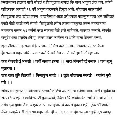
हेमराजाच्या हातावर पाणी सोडले व शिवदुतांना म्हणाले कि याचा आयुष्य लेख पहा. त्यांनी
पाहिल्यावर आणखी १६ वर्षे आयुष्य वाढल्याचे दिसून आले. सीताराम महाराजांनी
शिवदुतांचा लेख खोटा करुन दाखविला व आता तरी त्याला पाशमुक्त करा असे सांगितले
एवढी मोठी महती होती त्यांची. शिवदुतांनी लगेच त्याला पाशमुक्त करुन महाराजांना
नमस्कार करुन १६ वर्षांनी परत न्यायला येतो असे सांगितले. महाराज म्हणाले, तोपर्यंत
वासुदेवभक्त वासुदेव (विष्णू) स्वरुप झाला नाहीतर या आणि याला शिवरुप बनवा.
श्री सीताराम महाराजांनी हेमराजाला निमित्त करुन आपला अवतार समाप्त केला.
हेमराजाला महाराजांचे उपकार कसे फेडावे तेच समजेनासे झाले, तो म्हणाला-
खरा तेजस्वी तूं अससी । जगीं अज्ञान हरणा ।। खरा ओजस्वी तूं भजक । जन मृत्यु
प्रहरणा ।।
खरा दाता तुंचि वितरशी । निजायुष्य सगळे ।। तुला सीतारामा स्मरती । तदहंता पुरी
गळे ।।
सीताराम महाराजांना सांगितल्या प्रमाणे त तिथे असतानांच त्यांच्या समक्ष श्री वासुदेवानंद
सरस्वती व श्री दत्तमंदिरासाठी पुजा-अर्चा, नैवेद्य वगैरे खर्चाकरिता सर्वे नं.८ ची जमीन
तसेच एक पुष्पवाटिका व एक रु. पन्नास हजार चे कापड दुकान श्री गुरुचरणी अर्पण
केले. त्यामुळे श्री सीताराम महाराजांनाही आनंद वाटला. हेमराजाला “तुम्ही दुखण्यातून