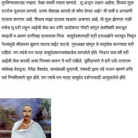
पुरविण्यासारखा नव्हता. तेव्हा स्वामी त्याला म्हणाले, तू अजून लहान आहेस, शिवाय तुला
दररोज दूधभात लागतो, उत्तम पोशाख लागतो तो कोण देणार आहे? मी पायी व अनवाणी
प्रवास करणार आहे. शिवाय माझा प्रवास खडतर असणार आहे, तो तुला झेपणार नाही
तसेच तू घरी राहून आईची सेवा कर वगैरे उपदेशपर गोष्टी सांगून कशीबशी समजूत
काढली व आपण पत्नीसह प्रवासास निघा वासुदेवशास्त्री श्री दत्तआज्ञेने घरातून निघून
गेल्यामुळे सीताराम बुवाना फारच वाईट वाटले. गुरुआज्ञा म्हणून ते मातृसेवा करण्यास घरी
राहिले. पण त्यांचे मन मात्र वासुदेवशास्त्र्यांकडेच लागलेले होते. निदान पाच वर्षे तरी
आईची सेवा करावी असा निश्चय करुन ते घरी राहिले. पूर्वीप्रमाणे ते हरी उर्फ दत्ताराम
यांचेसह देवपूजा, नैवेद्य वैश्वदेव, सायंकाळी धुपारती, पंचपदी इतर पदें भजन म्हणणे वगैरे
सर्व नियमितपणे सुरु होते. पण त्यांचे मन मात्र वासुदेव दर्शनासाठी आसुसलेले होते.