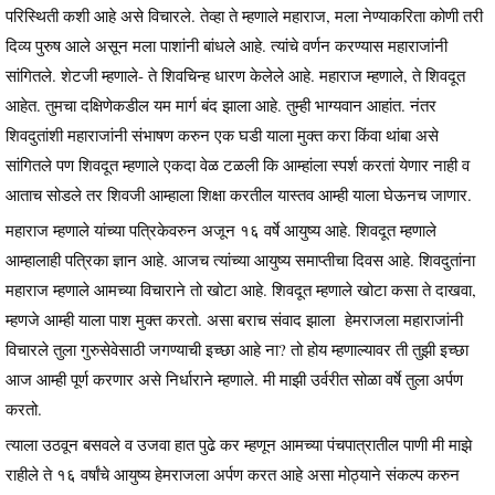
परिस्थिती कशी आहे असे विचारले. तेव्हा ते म्हणाले महाराज, मला नेण्याकरिता कोणी तरी
दिव्य पुरुष आले असून मला पाशांनी बांधले आहे. त्यांचे वर्णन करण्यास महाराजांनी
सांगितले. शेटजी म्हणाले- ते शिवचिन्ह धारण केलेले आहे. महाराज म्हणाले, ते शिवदूत
आहेत. तुमचा दक्षिणेकडील यम मार्ग बंद झाला आहे. तुम्ही भाग्यवान आहांत. नंतर
शिवदुतांशी महाराजांनी संभाषण करुन एक घडी याला मुक्त करा किंवा थांबा असे
सांगितले पण शिवदूत म्हणाले एकदा वेळ टळली कि आम्हांला स्पर्श करतां येणार नाही व
आताच सोडले तर शिवजी आम्हाला शिक्षा करतील यास्तव आम्ही याला घेऊनच जाणार.
महाराज म्हणाले यांच्या पत्रिकेवरुन अजून १६ वर्षे आयुष्य आहे. शिवदूत म्हणाले
आम्हालाही पत्रिका ज्ञान आहे. आजच त्यांच्या आयुष्य समाप्तीचा दिवस आहे. शिवदुतांना
महाराज म्हणाले आमच्या विचाराने तो खोटा आहे. शिवदूत म्हणाले खोटा कसा ते दाखवा,
म्हणजे आम्ही याला पाश मुक्त करतो. असा बराच संवाद झाला हेमराजला महाराजांनी
विचारले तुला गुरुसेवेसाठी जगण्याची इच्छा आहे ना? तो होय म्हणाल्यावर ती तुझी इच्छा
आज आम्ही पूर्ण करणार असे निर्धाराने म्हणाले. मी माझी उर्वरीत सोळा वर्षे तुला अर्पण
करतो.
त्याला उठवून बसवले व उजवा हात पुढे कर म्हणून आमच्या पंचपात्रातील पाणी मी माझे
राहीले ते १६ वर्षांचे आयुष्य हेमराजला अर्पण करत आहे असा मोठ्याने संकल्प करुन