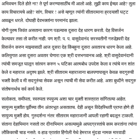
अभिवचन दिले होते ना? ते पूर्ण करण्यासाठींच मी आलो आहे. तुझी काय ईच्छा आहे? तुला
काय विचारायचे आहे? सांग, विचार ! असे म्हणून त्यांनी सीतारामाना ह्रदयाशी घट्ट
आवळून धरले. दोघाही देवभक्तांना परमानंद झाला.
योगी पुरुष जिवंत असताना कारण पडल्यास दुसरा देह धारण करतो. देह विसर्जन
केल्यावर तसा तो करीत नाही. पण श्री. प. प. वासुदेवानंद सरस्वतीनी गरुडेश्र्वरी देह
विसर्जन करुन माझ्यासाठी आज दुसरा देह किंबहुना दुसरा अवतारच धारण केला आहे.
कलियुगात असा दुसरा अवतार घेणारा एक श्री दत्तभगवानच आहे. श्री वासुदेवानंदानी
त्यांची समजूत घालून सांत्वन करुन ५ घटिका आत्मबोध उपदेश केला व त्यांचे मन शांत
केले व महाराज अदृश्य झाले. श्री सीताराम महाराजाना बालपणापासून केवळ सदगुरुची
भक्ती केली व मी सदगुरुंचा सेवक असून त्याची मी सेवा करीत आहे. अशा बुध्दीने सदगुरु
संतोषनार्थच सर्व कार्य केले.
सलोकता, समीपता, स्वरुपता स्पयुज्य अशा चार मुक्ती शास्त्रात सांगितल्या आहेत.
सायुज्य मुक्तीत पूर्वीच्या तीन अंतरभूत असतातच. देही असून विदेहस्थिती प्राप्त होणे ही
सायुज्य मुक्ती होय. गुरुदर्शना नंतर सीताराम महाराजानी आपली रहाणी बदलून टाकली.
संताना देहाभिमान नसतो तर दीनाभिमान असल्यामुळे आपदग्रस्तांचे काम करतांना त्यांना
लौकिकाची चाड नसते. व-हाड प्रातांत हिंगोली येथे हेमराज मुंदडा नामक मारवाडी