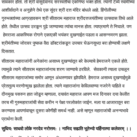
सावकार होता. तो श्री वासुदेवानंद सरस्वतींचा एकनिष्ठ भक्त होता. त्यांनी टेंब्ये स्वामींच्या
आशीर्वादाने व अनुज्ञेने तेथे एक सुंदर श्री दत्त मंदिर बांधले आहे. हिंगोलीच्या
गुरुभक्तांच्या आग्रहावसन श्री सीताराम महाराज श्रीदत्तजयंतीच्या उत्सवास तिथे आले
होते. तेथील उत्सव उरकून पुढे जाण्याच्या त्यांचा मानस होता. त्याप्रमाणे ते निघाले. पण
हेमराजा आकस्मिक रोगाने एकाएकी भयंकर दुखणाईत पडला व आसन्नमरण झाला.
श्रीमंतीच्या जोरावर पुष्कळ वैद्य डॉक्टरांकडून उपचार घेऊनसुध्दा बरा होण्याची लक्षणे
दिसतात.
सीताराम महाराजांनी अनेकांना असाध्य दुखण्यांतून बरे केल्याचे हेमराजने एकले होते.
त्यामुळे त्याने सीताराम महाराजांनाच शरण जाण्याचे ठरविले. सेवकानी त्याला उचलून
सीताराम महाराजांच्या समोर आणून अंथरुणावर झोपविले. हेमराज असाध्य दुखणाईमुळे
प्रेततुल्य मरणोन्मुख झालेला होता. त्याने महाराजांना केविलवाण्या नजरेने पाहिले व
दीनमुख पसरुन हात जोडून म्हणाला, दयावंत महाराज आपण मज दिनावर दया केलीत
तरच मी गुरुमहाराजांची सेवा करीन न पेक्षा परलोकांत जाईन. मला या आजारातून बरा
करण्यास आपणांवाचून दुसरा कोणीही समर्थ नाही. असे म्हणून महाराजांची अनन्यभावे
प्रार्थना केली.
सुधिय: साधवो लोके नरदेव नरोत्तम: । नाभिद सह्यति भूतेभ्यो यर्हिनात्मा कलेवरम् ।।