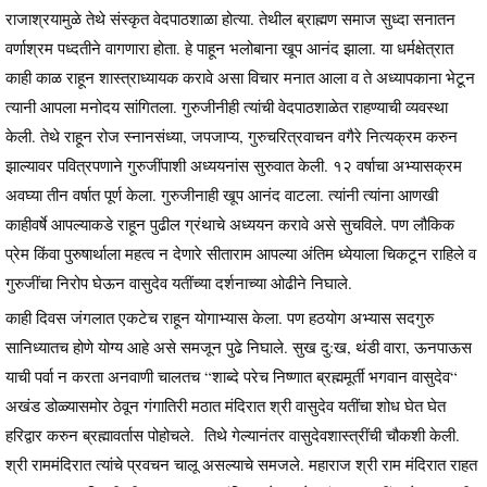
राजाश्रयामुळे तेथे संस्कृत वेदपाठशाळा होत्या. तेथील ब्राह्मण समाज सुध्दा सनातन
वर्णाश्रम पध्दतीने वागणारा होता. हे पाहून भलोबाना खूप आनंद झाला. या धर्मक्षेत्रात
काही काळ राहून शास्त्राध्यायक करावे असा विचार मनात आला व ते अध्यापकाना भेटून
त्यानी आपला मनोदय सांगितला. गुरुजीनीही त्यांची वेदपाठशाळेत राहण्याची व्यवस्था
केली. तेथे राहून रोज स्नानसंध्या, जपजाप्य, गुरुचरित्रवाचन वगैरे नित्यक्रम करुन
झाल्यावर पवित्रपणाने गुरुजींपाशी अध्ययनांस सुरुवात केली. १२ वर्षाचा अभ्यासक्रम
अवघ्या तीन वर्षात पूर्ण केला. गुरुजीनाही खूप आनंद वाटला. त्यांनी त्यांना आणखी
काहीवर्षे आपल्याकडे राहून पुढील ग्रंथाचे अध्ययन करावे असे सुचविले. पण लौकिक
प्रेम किंवा पुरुषार्थाला महत्व न देणारे सीताराम आपल्या अंतिम ध्येयाला चिकटून राहिले व
गुरुजींचा निरोप घेऊन वासुदेव यतींच्या दर्शनाच्या ओढीने निघाले.
काही दिवस जंगलात एकटेच राहून योगाभ्यास केला. पण हठयोग अभ्यास सदगुरु
सानिध्यातच होणे योग्य आहे असे समजून पुढे निघाले. सुख दु:ख, थंडी वारा, ऊनपाऊस
याची पर्वा न करता अनवाणी चालतच “शाब्दे परेच निष्णात ब्रह्ममूर्ती भगवान वासुदेव“
अखंड डोळ्यासमोर ठेवून गंगातिरी मठात मंदिरात श्री वासुदेव यतींचा शोध घेत घेत
हरिद्वार करुन ब्रह्मावर्तास पोहोचले. तिथे गेल्यानंतर वासुदेवशास्त्रींची चौकशी केली.
श्री राममंदिरात त्यांचे प्रवचन चालू असल्याचे समजले. महाराज श्री राम मंदिरात राहत