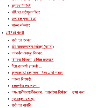
श्रीस्वामीगोष्टी
संक्षिप्त श्रीगुरुचरित्र
सत्यदत्त पूजा विधी
सोळा सोमवार
ऑडिओ गॅलरी
श्री दत्त स्तवन
घोर संकटनाशन स्तोत्र (मराठी)
जगदवंद्य अवधुत दिगंबर...
दिगंबरा-दिगंबरा, अजित कडकडे
गेलो दत्तमयी हाऊनी ...
कृष्णाकाठी दत्तगुरूंचा नित्य आसे संचार
करुणा त्रिपदी
दत्तात्रेया तव शरणं...
जप- श्रीपादश्रीवल्लभ...दत्तात्रेया दिगंबरा ... कृपा करा
गुरुपादुका स्तोत्र
श्री दत्त बावनि