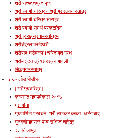
श्री सत्यदत्तव्रत पूजा
श्री स्वामी चरित्र व श्री गुरुस्तवन स्तोत्र
श्री स्वामी चरित्र सारामृत
श्री स्वामी समर्थ प्रकटदिन
श्रीगुरुसहस्रनामस्तोत्रम्
श्रीचंद्रलापरमेश्वरी
श्रीपाद श्रीवल्लभ चरितामृत ग्रंथ
श्रीमद् दत्तात्रेयसहस्रनामावली
सिद्धमंगलस्तोत्र
डाऊनलोड पीडीफ
| श्रीगुरुचरित्र |
कन्यागत महापर्वकाल २०१७
गुरु गीता
गुरुपौर्णिमा प्रवचने- श्री लाटकर काका, औरंगाबाद
गुळवणीमहाराज यांचे संक्षिप्त चरित्र
दत्त लिलामृत