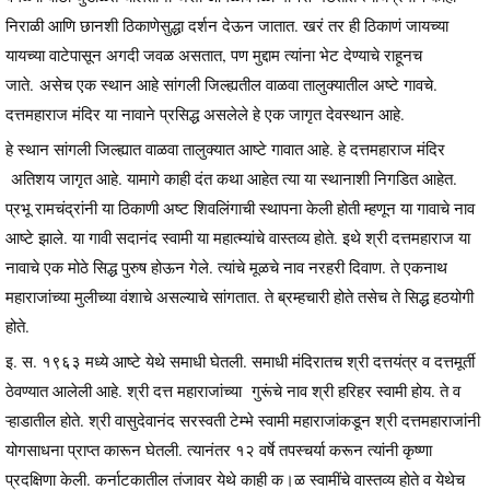
निराळी आणि छानशी ठिकाणेसुद्धा दर्शन देऊन जातात. खरं तर ही ठिकाणं जायच्या
यायच्या वाटेपासून अगदी जवळ असतात, पण मुद्दाम त्यांना भेट देण्याचे राहूनच
जाते. असेच एक स्थान आहे सांगली जिल्ह्यतील वाळवा तालुक्यातील अष्टे गावचे.
दत्तमहाराज मंदिर या नावाने प्रसिद्ध असलेले हे एक जागृत देवस्थान आहे.
हे स्थान सांगली जिल्ह्यात वाळवा तालुक्यात आष्टे गावात आहे. हे दत्तमहाराज मंदिर
अतिशय जागृत आहे. यामागे काही दंत कथा आहेत त्या या स्थानाशी निगडित आहेत.
प्रभू रामचंद्रांनी या ठिकाणी अष्ट शिवलिंगाची स्थापना केली होती म्हणून या गावाचे नाव
आष्टे झाले. या गावी सदानंद स्वामी या महात्म्यांचे वास्तव्य होते. इथे श्री दत्तमहाराज या
नावाचे एक मोठे सिद्ध पुरुष होऊन गेले. त्यांचे मूळचे नाव नरहरी दिवाण. ते एकनाथ
महाराजांच्या मुलीच्या वंशाचे असल्याचे सांगतात. ते ब्रम्हचारी होते तसेच ते सिद्ध हठयोगी
होते.
इ. स. १९६३ मध्ये आष्टे येथे समाधी घेतली. समाधी मंदिरातच श्री दत्तयंत्र व दत्तमूर्ती
ठेवण्यात आलेली आहे. श्री दत्त महाराजांच्या गुरूंचे नाव श्री हरिहर स्वामी होय. ते व
ऱ्हाडातील होते. श्री वासुदेवानंद सरस्वती टेम्भे स्वामी महाराजांकडून श्री दत्तमहाराजांनी
योगसाधना प्राप्त कारून घेतली. त्यानंतर १२ वर्षे तपस्चर्या करून त्यांनी कृष्णा
प्रदक्षिणा केली. कर्नाटकातील तंजावर येथे काही क।ळ स्वामींचे वास्तव्य होते व येथेच