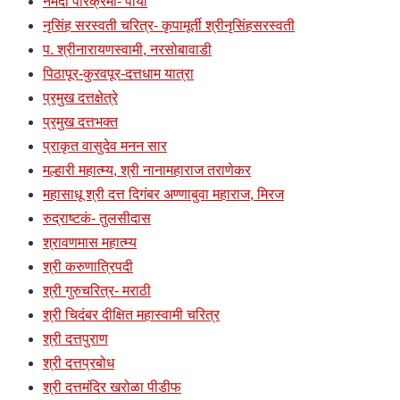
नर्मदा परिक्रमा- पायी
नृसिंह सरस्वती चरित्र- कृपामूर्ती श्रीनृसिंहसरस्वती
प. श्रीनारायणस्वामी, नरसोबावाडी
पिठापूर-कुरवपूर-दत्तधाम यात्रा
प्रमुख दत्तक्षेत्रे
प्रमुख दत्तभक्त
प्राकृत वासुदेव मनन सार
मल्हारी महात्म्य, श्री नानामहाराज तराणेकर
महासाधू श्री दत्त दिगंबर अण्णाबुवा महाराज, मिरज
रुद्राष्टकं- तुलसीदास
श्रावणमास महात्म्य
श्री करुणात्रिपदी
श्री गुरुचरित्र- मराठी
श्री चिदंबर दीक्षित महास्वामी चरित्र
श्री दत्तपुराण
श्री दत्तप्रबोध
श्री दत्तमंदिर खरोळा पीडीफ