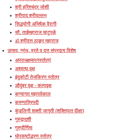
श्री हरिश्चंद्र जोशी
श्रीपाद श्रीवल्लभ
सिद्धयोगी अभिषेक वैरागी
सौ. ताईमहाराज चाटुपळे
ॐ श्रीदत्त ठाकूर महाराज
उत्सव, ग्रंथ, व्रते व दत्त संप्रदाय विशेष
अपराधक्षमापनस्तोत्रं
अश्वत्थ वृक्ष
इंदुकोटी तेजकिरण स्तोत्र
औदुंबर वृक्ष - कल्पवृक्ष
कन्यागत महापर्वकाल
करुणात्रिपदी
कुंडलिनी शक्ती जागृती (शक्तिपात दीक्षा)
गुरुद्वादशी
गुरुपौर्णिमा
घोरकष्टोद्धरण स्तोत्र