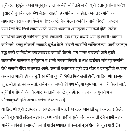
श्री दत्त प्रभूंचा त्यास अनुग्रह झाला असेही सांगितले जाते. श्री दत्तात्रेयांच्या आदेश
नुसार ते बुवाचे वाठार येथे येऊन राहिले. हे त्यांचेच गाव होते. त्यानंतर त्यांनी सर्व
महाराष्ट्र।त भ्रमण केले व नंतर आष्टे येथ येऊन त्यांनी समाधी घेतली. आपल्या
समाधीची वेळ तिथी त्यांनी आष्टे येथील भक्तांना अगोदरच सांगितली होती. तसेच
समाधीची जागाही सांगितली होती. त्याजागी एक मंदिर बांधावे असे हि त्यांनी भक्तांना
सांगितले. परंतु लोकांनी त्याकडे दुर्लक्ष केले. शेवटी स्वामींनी सांगितलेल्या जागी फाल्गुन
शुद्ध षष्टी या तिथीला उघड्यावरच समाधी घेतली. मग मात्र गावकरी जागे झाले.
तत्कालीन कलेक्टर ट्रोट्मन व आष्टे नगरपालिकेचे अध्यक्ष खर्डेकर यांचे प्रयत्नांनी
तेथे समाधी मंदिर बांधण्यात आले. समाधी स्थानावर श्री दत्त यंत्र व दत्तमूर्तीची स्थापना
करण्यात आली. ही दत्तमूर्ती स्वामींना दुपारी भिक्षेत मिळालेली होती. या ठिकाणी फाल्गुन
शु.६ मोठा उत्सव असतो. तसेच दत्त जयंती ही येथे मोठ्या प्रमाणात साजरी केली जाते.
श्रींची मनोभावे सेवा केल्यास भक्तांची संकटे दूर होतात व त्यांस आयुरारोग्य व
सौख्यप्राप्ती होते असा भक्तांचा विश्वास आहे.
या ठिकाणी श्री दत्तमहाराज आष्टेकरांनी भक्तांच्या कल्याणासाठी खूप चमत्कार केले.
त्यांचे गुरु श्री हरिहर महाराज. पण त्यांना श्री वासुदेवानंद सरस्वती टेंबे स्वामी महाराज
यांचेही मार्गदर्शन लाभले. त्यांनी श्रीकृष्णामाईची केलेली प्रदक्षिणा ही सुद्धा श्री टेंबे