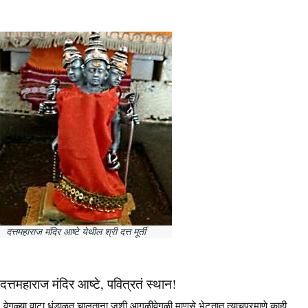
दत्तमहाराज मंदिर आष्टे येथील श्री दत्त मूर्ती
दत्तमहाराज मंदिर आष्टे, पवित्रतं स्थान!
वेगळ्या वाटा धुंडाळत चालताना जशी आगळीवेगळी माणसे भेटतात त्याचप्रमाणे काही