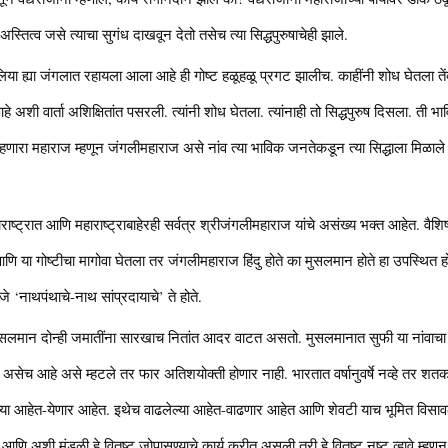
अस्तित्व जसे त्याचा सुगंध दाखवून देतो तसेच त्या सिद्धपुरुषाचेही झाले.
ा ह्या जंगलात रहायला आला आहे ही गोष्ट हळूहळू प्रगट झालीच. काहींनी शोध घेतला तेंव्हा
अशी वार्ता अशिक्षितांत पसरली. त्यांनी शोध घेतला. त्यांनाही तो सिद्धपुरुष दिसला. ती 
ाहणारा महाराज म्हणून जंगलीमहाराज असे नांव त्या भाविक जनतेकडून त्या सिद्धाला मि
हाराष्ट्रात आणि महाराष्ट्राबाहेरही सर्वत्र श्रीजंगलीमहाराज यांचे असंख्य भक्त आहेत. वैशि
णि या गोष्टीचा मागोवा घेतला तर जंगलीमहाराज हिंदु होते का मुसलमान होते हा उपस्थित ह
े ‘नाथपंथाचे-नाथ सांप्रदायाचे’ ते होते.
मुसलमान दोन्ही जमातींना सारखाच नितांत आदर वाटत असतो. मुसलमानात सुफी या नांवाचा जो पंथ
ळते असेच आहे असे म्हटले तर फार अतिशयोक्ती होणार नाही. भारतात वर्षानुवर्षे नव्हे तर शत
्या आहेत-येणार आहेत. इथेच वाढलेल्या आहेत-वाढणार आहेत आणि शेवटी याच भूमित विसावल
ाले आणि अशी मंडळी हे वितुष्ट जोपासण्याचे कार्य करीत असली तरी हे वितुष्ट नष्ट व्हावे म्हण