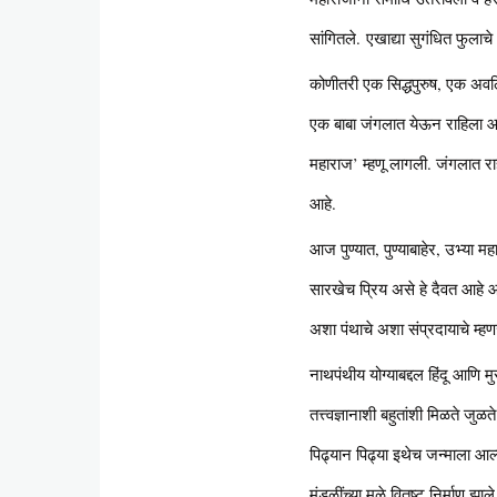
सांगितले. एखाद्या सुगंधित फुलाचे 
कोणीतरी एक सिद्धपुरुष, एक अवलिय
एक बाबा जंगलात येऊन राहिला आहे 
महाराज’ म्हणू लागली. जंगलात र
आहे.
आज पुण्यात, पुण्याबाहेर, उभ्या म
सारखेच प्रिय असे हे दैवत आहे आ
अशा पंथाचे अशा संप्रदायाचे म्हणज
नाथपंथीय योग्याबद्दल हिंदू आणि 
तत्त्वज्ञानाशी बहुतांशी मिळते जु
पिढ्यान पिढ्या इथेच जन्माला आल
मंडळींच्या मुळे वितुष्ट निर्माण झ