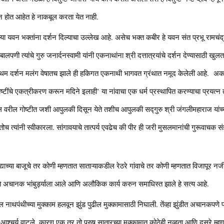
त्न होत आहेत हे नाकबूल करता येत नाही.
ल्या यवन भक्तांना दर्शन दिल्याचा उल्लेख आहे. असेच भक्त कबीर हे यवन संत प्रभू रामचं
ालपणी त्यांचे गुरु जनार्दनस्वामी यांनी एकनाथांना श्री दत्तात्रयांचे दर्शन देण्यासाठी 
 प्रथम दर्शन मलंग वेषातच झाले ही हकिगत एकनाथी भागवत ग्रंथात नमूद केलेली आहे. अकबर 
ष्टींचे एकत्रीकरण करून मदिने इलाही’ या नांवाचा एक धर्म प्रस्थापित करण्याचा प्रयत्न तत
बद्दल वरील गोष्टीत जशी आपुलकी दिसून येते तशीच आपुलकी सद्गुरु श्री जंगलीमहाराज यांच्या
च त्यांनी स्वीकारला. सांगावयाचे तात्पर्य एवढेच की पीर ही जरी मुसलमानांची गुरूवाचक सं
याच्या बाजूचे तर कोणी म्हणतात साताऱ्याकडील रेठरे गांवाचे तर कोणी म्हणतात विजापूर नज
 ते अचानक भांबुर्ड्याला आले आणि अलौकिक कार्य करुन समाधिस्त झाले हे सत्य आहे.
 नाथपंथीच्या मुक्काम हलवून झुंड पुढील मुक्कामासाठी निघाली. तेंव्हा झुंडीत अचानकपणे
न आश्चर्य वाटले. कारण एक तर तो पुरुष सातारच्या मुक्कामात कोठेही नव्हता आणि दुसरे म्हणजे