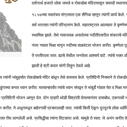
दर्शनार्थ हजारो लोक जमले व रोकडोबा मंदिरापासून समाधी स्थानाप
१८५७च्या स्वातंत्र्य संग्रामात एक सैनिक म्हणून त्यांनी कार्य केले
सर्व भारतात त्यांनी परिभ्रमण केले. महाराष्ट्रात आल्यावर ते कृष्णे
स्थायिक झाले. तेथे गावाजवळ असलेल्या नदीतीरावरील शंकराचे मं
नंतर गावात भिक्षा मागून नदीच्या वाळवंटात भोजन करीत. कृष्णेला प
ते परतीराला जात. ह्याचे तेथील जनतेला आश्चर्य वाटे. त्यांचे भक्त 
झाली हे श्री कदम यांनी लिहून ठेवले आहे.
व त्यांनी भांबुर्ड्यात रोकडोबाचे मंदिर बांधून तेथे वास्तव्य केले. प्रतिदिनी नियमाने ते रो
्या बनात ध्यान करीत. माध्यान्हपर्यंत त्यांचे ध्यान संपवून ते भांबुर्डे गांवात येत व भिक्षा
च प्रतिदिनी भोजन आणून देत. दोन प्रहरी थोडी विश्रांती घेतल्यानंतर दासबोध, एकनाथी भा
सन करीत. ते अधूनमधून बाहेरगावी प्रचारालाही जात. त्यांची किर्ती ऐकून दूरदूरचे लोक धार्मि
त रीघ लागलेली असे. प्रसिद्धीचा त्यांना तिटकारा असे. यामुळे ते स्वत: जे अभंग करीत ते ल