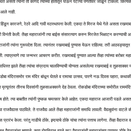
त असता त्यांनी तो कागद त्याच्या हातातून घेऊन पेटत्या पणतीवर जाळून टाकला. कित्येक छा
श आले नाही.
काणी हिंडून कारजगे, रेठरे आदि गावी मठस्थापना केली. एकदा ते मिरज येथे गेले असता रखमा
विनंती केली. तेंव्हा महाराजांनी त्या बाईस संसारत्याग करुन मिरजेत भिक्षाटन करण्याची आज्ञ
राजांनी त्यांना गुरूपदेश दिला. त्यानंतर रखमाबाई पुण्यास येऊन राहिल्या. तरी आठवड्यात
. त्याप्रमाणे त्या जन्मभर आचरण करीत. रखमाबाई पुण्यात आल्या तेंव्हा त्यांच्या बरोबर महारा
धिस्त झाले तेंव्हा त्यांचा संप्रदाय चालविण्याची योग्यता असलेल्या रखमाबाई व तुळसाक्का या दोघ
 मंदिरासमोर राम मंदिर बांधून घेतले व रामाचा उत्सव, पारणे नऊ दिवस पहारा, कथाकीर्
मृत्यूनंतर तीनच दिवसांनी तुळसाअक्काने देह ठेवला. रोकडोबा मंदिराच्या समोरील राममंदि
 होते. त्या बाबतीत त्यांनी पुष्कळ चमत्कार केले आहेत. एकदा महाराज आजारी पडले असता मि
ा राजवैद्यास पाठविले. ते राजवैद्य आले तेंव्हा महाराजांनी समाधि लावली. वैद्यबुवांना वाट
स प्रारंभ केला. परंतु नाडीचे ठोके, ह्र्दयाचे ठोके यांचा त्यांना पत्ताच लागेना. तेंव्हा वैद्य
 वैद्यराजांना म्हणाले, काय रोगनिदान झाले का? वैद्यराजांनी महाराजांच्या पायावर डोके