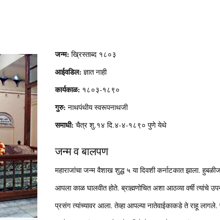
जन्म:
ख्रिस्ताब्द १८०३
आईवडिल:
ज्ञात नाही
कार्यकाळ:
१८०३-१८९०
गुरु:
नाथपंथीय स्वरूपनाथजी
समाधी:
चैत्र शु.१४ दि.४-४-१८९० पुणे येथे
जन्म व बालपण
महाराजांचा जन्म वैशाख शुद्ध ५ या दिवशी कर्नाटकात झाला. हुबळीज
आपला काळ घालवीत होते. ब्राह्मणोचित अशा आठव्या वर्षी त्यांचे उ
प्रसंग त्यांच्यावर आला. तेव्हा आपल्या नातेवाईकाकडे ते राहू ला