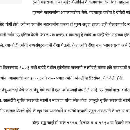
त्याने महाराजांना घराबाहेर बोलाविले ते कायमचेच. त्यानंतर महाराज 
पुरुषाने महाराजांना आपल्याबरोबर नेले. पदयात्रा करीत हे दोघेही माह
ठे योगी होते. त्यांच्या स्वाधीन महाराजांना करुन तो पुरुष अदृश झाला. श्री विश्वरूपानंद मह
ाजांनी नर्मदा प्रदक्षिणा केली. केवळ एक वस्त्र व कमंडलु हे त्यांचे या यात्रेतील सहायक होते. 
य केले. त्याचवेळी त्यांनी नाथसंप्रदायाची दीक्षा घेतली. तेंव्हा त्यांचे दीक्षा नाव ‘जागरनाथ’ अस
 ख्रिस्ताब्द १८०३ मध्ये बडोदे येथील झांशीच्या महाराणी लक्ष्मीबाई यांच्या तांबे घराण्य
्यांना व्यायामाची आवड असल्याने तरूणपणात त्यांनी चांगली शरीरसंपदा मिळविली होती.
ार देहू-आळंदी येथे जात. देहू येथे त्यांनी एक धर्मशाळाही बांधलेली आहे. प्रतिवर्षी दासन
े. आळंदीचे नृसिंह सरस्वती स्वामी व महाराज यांचा स्नेह होता. त्यामुळे नृसिंह सरस्वती स्वा
हमी एकांतात बोलणे होई. ते खूप उंच असल्याने व त्यांची प्रकृती सुदृढ असल्याने ते भरभर 
चैत्र शुद्ध चतुर्दशी शके १८१४, दिनांक ४-४-१८९० या दिवशी सायंक