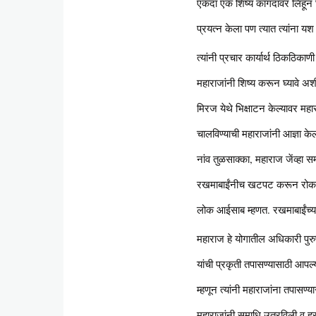
एकदा एक शिष्य कागदावर लिहून घे
प्रयत्न केला पण त्यात त्यांना य
त्यांनी प्रचार कार्यार्थ ठिकठि
महाराजांनी शिष्य करून घ्यावे अशी 
मिरज येथे भिक्षाटन केल्यावर महा
चालविण्याची महाराजांनी आज्ञा केली
नांव तुळसाक्का, महाराज जेंव्हा समा
रखमाबाईंनीच खटपट करून रोकडोबा
लोक आईसाब म्हणत. रखमाबाईंच्या 
महाराज हे योगातील अधिकारी पुरुष
यांची प्रकृती तपासण्यासाठी आपल्य
म्हणून त्यांनी महाराजांना तपासण्या
महाराजांनी समाधि उतरविली व हसून