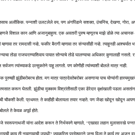
ाच अलौकिक. पन्नाशी उलटलेले वय, पण अंगपिंडाने सशक्त, उंचनिंच, देखणा, गोरा, अपूर्व
्हणजे विशाल कान आणि अजानुबाहुत्व. एक अवतारी पुरुष म्हणूनच माझे डोळे त्या अचानक
 म्हणावा तर रामदासी नव्हे, फकीर बैरागी म्हणावा तर संन्यासीही नव्हे. त्याहूनही आश्चर
न्याचा तोडा राजघराण्याशिवाय पायात सोन्याचे तोडे घालण्याचा अधिकार कुणालाही नसतो. राणी ल
ल सर्वजण त्यांच्याकडे उत्सुकतेने पाहू लागतो. पण कोणीही त्यांच्याशी बोलले मात्र नाही.
क पुरुषही झुंडीबरोबरच होता. मग मात्र पात्रदेवतेबरोबर असणाऱ्या पाच योग्यांनी हास्यमुखा
 आत्मसात करून घेतली. झुंडीचा मुक्काम विश्रांतीसाठी एका डेरेदार वृक्षांखाली पडला असतांन
ा-गावाची चौकशी केली. प्रथमत: ते काहीही बोलायला तयार नव्हते. पण जेंव्हा खोदून खोदून आपण
 बोलले ते केवळ अपूर्व होते.
माणे राजे स्वरूपनाथजी यांना आदेश करून ते निर्भयपणे म्हणाले, “एखाद्या लहान मुलासारखे प
ायची काय ती नावागावाची उपाधी? ज्याकरिता परमेश्वराने जन्म दिला ते कार्य तर अजून दूरच आ