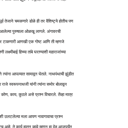
 तेजाने चमकणारे डोळे ही तर वैशिष्ट्ये होतीच पण
 आलेल्या पुरुषाला ओळखू लागले. अंगावरची
्यात भर टाकणारी आणखी एक गोष्ट आणि ती म्हणजे
क्ष्मीबाई हिच्या तांबे घराण्याशी महाराजांच्या
ने त्यांना आपल्यात सामावून घेतले. नाथपंथाची झुंडीत
ा राजे स्वरूपनाथजी यांनी त्यांना समोर बोलावून
 कोण, काय, कुठले असे प्रश्न विचारले. तेंव्हा मात्र
न्नाशी उलटलेल्या मला आपण नावागावाचा प्रश्न
हे. ते कार्य हातून व्हावे म्हणून हा देह आजपर्यंत