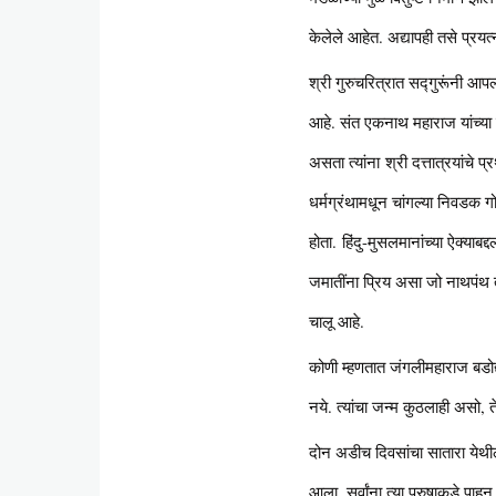
केलेले आहेत. अद्यापही तसे प्रय
श्री गुरुचरित्रात सद्गुरूंनी आप
आहे. संत एकनाथ महाराज यांच्या ब
असता त्यांना श्री दत्तात्रयांचे
धर्मग्रंथामधून चांगल्या निवडक गो
होता. हिंदु-मुसलमानांच्या ऐक्या
जमातींना प्रिय असा जो नाथपंथ तो
चालू आहे.
कोणी म्हणतात जंगलीमहाराज बडोद्
नये. त्यांचा जन्म कुठलाही असो,
दोन अडीच दिवसांचा सातारा येथील
आला. सर्वांना त्या पुरुषाकडे पाहू