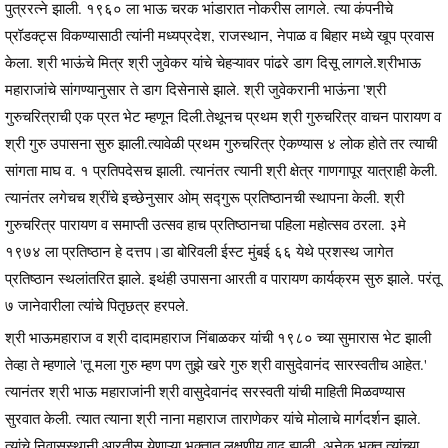
पुत्ररत्ने झाली. १९६० ला भाऊ चरक भांडारात नोकरीस लागले. त्या कंपनीचे
प्रॉडक्ट्स विकण्यासाठी त्यांनी मध्यप्रदेश, राजस्थान, नेपाळ व बिहार मध्ये खूप प्रवास
केला. श्री भाऊंचे मित्र श्री जुवेकर यांचे चेहऱ्यावर पांढरे डाग दिसू लागले.श्रीभाऊ
महाराजांचे सांगण्यानुसार ते डाग दिसेनासे झाले. श्री जुवेकरानी भाऊंना 'श्री
गुरुचरित्राची एक प्रत भेट म्हणून दिली.तेथूनच प्रथम श्री गुरुचरित्र वाचन पारायण व
श्री गुरु उपासना सुरु झाली.त्यावेळी प्रथम गुरुचरित्र ऐकण्यास ४ लोक होते तर त्याची
सांगता माघ व. १ प्रतिपदेसच झाली. त्यानंतर त्यानी श्री क्षेत्र गाणगापूर यात्राही केली.
त्यानंतर लगेचच श्रींचे इच्छेनुसार ओम् सद्गुरू प्रतिष्ठानची स्थापना केली. श्री
गुरुचरित्र पारायण व समाप्ती उत्सव हाच प्रतिष्ठानचा पहिला महोत्सव ठरला. ३मे
१९७४ ला प्रतिष्ठान हे दत्तप।डा बोरिवली ईस्ट मुंबई ६६ येथे प्रशस्थ जागेत
प्रतिष्ठान स्थलांतरित झाले. इथंही उपासना आरती व पारायण कार्यक्रम सुरु झाले. परंतू
७ जानेवारीला त्यांचे पितृछत्र हरपले.
श्री भाऊमहाराज व श्री दादामहाराज निंबाळकर यांची १९८० च्या सुमारास भेट झाली
तेव्हा ते म्हणाले 'तू मला गुरु म्हण पण तुझे खरे गुरु श्री वासुदेवानंद सारस्वतीच आहेत.'
त्यानंतर श्री भाऊ महाराजांनी श्री वासुदेवानंद सरस्वती यांची माहिती मिळवण्यास
सुरवात केली. त्यात त्याना श्री नाना महाराज ताराणेकर यांचे मोलाचे मार्गदर्शन झाले.
त्यांचे निवासस्थानी आरतीस येणाऱ्या भक्तात लक्षणीय वाढ झाली. अनेक भक्त त्यांच्या