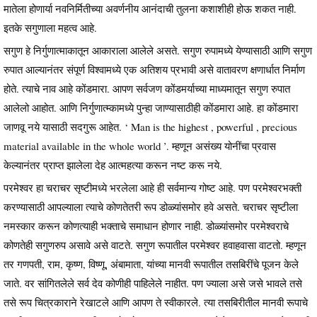
मातेला होणार्या नवनिर्मितीच्या अवर्णनीय आनंदाची तुलना कशाशीही होऊ शकत नाही.
इतके सगुणाला महत्व आहे.
सगुण हे निर्गुणात्माकातून आकाराला आलेले असते. सगुण रुपामध्ये येण्यासाठी आणि सगुण
रुपात आल्यानंतर संपूर्ण विश्वामध्ये एक अतिशय प्रभावी असे वातावरण क्षणार्धात निर्माण
होते. त्याचे नाव आहे कोंडमारा. आपण सर्वजण कोंडमर्याच्या माध्यमातून सगुण रुपात
आलेलो आहोत. आणि निर्गुणात्म्कामध्ये पुन्हा जाण्यासाठीही कोंडमारा आहे. हा कोंडमारा
जाणवू नये यासाठी सदगुरू आहेत. ‘ Man is the highest , powerful , precious
material available in the whole world ’. म्हणून असंख्य योनींचा प्रवास
केल्यानंतर प्राप्त झालेला देह आत्महत्या करून नष्ट करू नये.
परमेश्वर हा चराचर सृष्टीमध्ये भरलेला आहे ही सर्वमान्य गोष्ट आहे. पण परमेश्वरभक्ती
करण्यासाठी आपल्याला त्याचे कोणतेतरी रूप डोळ्यांसमोर हवे असते. चराचर सृष्टीला
नमस्कार करून कोणत्याही भक्ताचे समाधान होणार नाही. डोळ्यांसमोर परमेश्वराचे
कोणतेही सगुणरुप असावे असे वाटते. सगुण रूपातील परमेश्वर हवाहवासा वाटतो. म्हणून
तर गणपती, राम, कृष्ण, विष्णू, अंबामाता, यांच्या मानवी रूपातील तसबिरींचे पूजन केले
जाते. वर सांगितलेले सर्व देव कोणीही पाहिलेले नाहीत. पण ज्याला असे जसे भावले तसे
तसे रूप चित्रकाराने रेखाटले आणि आपण ते स्वीकारले. त्या तसबिरीतील मानवी रूपाचे