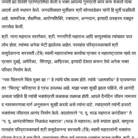
जयंती ह्या दिवशी प्राणप्रतिष्ठा केली व भक्त आपल्या गुरुप्रती काय करू शकतो याचा
आदर्श असे स्थापन केले. जगदविख्यात मुर्तीकार श्री सोनावडेकर यांनी हि मुर्ती घडविली
आहे. सामाजिक, शेक्षणिक, आरोग्यशिबिरे, रक्तदान, अन्नदान, इत्यादी उपक्रम राबवून
जनसेवा केली.
श्री. नाना महाराज तराणेकर, श्री. गगनगिरी महाराज आदि सत्पुरुषांचा त्यांचावर फार
लोभ होता. त्यांच्या अनेक भेटी झालेल्या आहेत. परमहंस परिव्राजकाचार्य श्री
वासुदेवानन्द सरस्वती (टेंबे) स्वामी महाराजांच्या कार्याचा प्रचार व महाराष्ट्रातच न्हावे तर
प्रसार दुबई, अमेरिका, सिंगापूर, आफ्रिका, इत्यादी देशात करून तेथे अनेक भक्त
परिवार निर्माण केले.
"नाम चिंतनाने चिंता मुक्त व्हा !" हे त्यांचे घोष वाक्य होते. त्यांचे "आत्मशोध" हे प्रवचनपर
तर "चिरायू" चरित्रपर हे ग्रंथ उपलब्ध आहे. माझा भक्त सुखी झाला पाहिजे, तो आनंदी
असला पाहिजे हि त्यांची भक्तांप्रती कळकळ तळमळ होती. आपले दैनंदिन जीवन नामजप
व नामस्मरणाचा मार्ग अनुसरून सुखी करावे असे त्यांना वाटे. त्याप्रमाणे त्यांनी हजारो
भक्तांच्या जीवनात आनंद निर्माण केले. कालांतराने "प. पू. भाऊ महाराज करंदीकर" ते
"प. पू. आनंदयोगेश्वर निळकंठ महाराज" (भाऊ ते महाराज) असे रुपांतर झाले. म्हणूनच
परमहंस परिव्राजकाचार्य श्री वासुदेवानन्द सरस्वती (टेंबे) स्वामी महाराजांनी भक्तांना
प्रेरणा देऊन हे नाव दिले. सदगुरुंच्या लीला सर्व सामान्य भक्तांना कळत नाहीत. श्री. प.