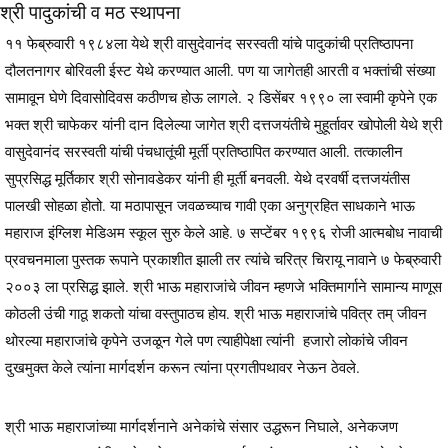
श्री पादुकांची व मठ स्थापना
११ फेब्रुवारी १९८४ला येथे श्री वासुदेवानंद सरस्वती यांचे पादुकांची प्रतिष्ठापना
दौलतनागर बोरिवली ईस्ट येथे करण्यात आली. पण या जागेतही आरती व भक्तांची संख्या
सामावून घेणे दिवासोदिवस कठीणच होऊ लागले. २ डिसेंबर १९९० ला स्वामी कृपेने एक
भक्त श्री चाफेकर यांनी दान दिलेल्या जागेत श्री दत्तजयंतीचे मुहूर्तावर खोपोली येथे श्री
वासुदेवानंद सरस्वती यांची पंचधातूंची मूर्ती प्रतिष्ठापित करण्यात आली. तत्कालीन
सुप्रसिद्ध मूर्तिकार श्री सोनावडेकर यांनी ही मूर्ती बनवली. येथे दरवर्षी दत्तजयंतीस
पालखी सोहळा होतो. या मठापासून जवळच्याच गावी एका अनुग्रहित साधकाने भाऊ
महाराज इंग्लिश मेडिअम स्कूल सुरु केले आहे. ७ सप्टेंबर १९९६ रोजी आत्मबोध नावाची
प्रवचनमाला पुस्तक रूपाने प्रकाशीत झाली तर त्यांचे चरित्र चिरायू नावाने ७ फेब्रुवारी
२००३ ला प्रसिद्ध झाले. श्री भाऊ महाराजांचे जीवन म्हणजे भक्तिमार्गाने सामान्य माणूस
कोठली उंची गाठू शकतो यांचा वस्तुपाठच होय. श्री भाऊ महाराजांचे पवित्र तम् जीवन
थोरल्या महाराजांचे कृपेने उजळून गेले पण त्याहीपेक्षा त्यांनी हजारो लोकांचे जीवन
दुखमुक्त केले त्यांना मार्गदर्शन करून त्यांना प्रगतीपथावर नेऊन ठेवले.
श्री भाऊ महाराजांच्या मार्गदर्शनाने अनेकांचे संसार उद्धरून निघाले, अनेकजण