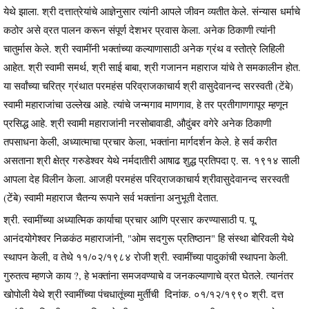
येथे झाला. श्री दत्तात्रेयांचे आज्ञेनुसार त्यांनी आपले जीवन व्यतीत केले. संन्यास धर्माचे
कठोर असे व्रत पालन करून संपूर्ण देशभर प्रवास केला. अनेक ठिकाणी त्यांनी
चातुर्मास केले. श्री स्वामींनी भक्तांच्या कल्याणासाठी अनेक ग्रंथ व स्तोत्रे लिहिली
आहेत. श्री स्वामी समर्थ, श्री साई बाबा, श्री गजानन महाराज यांचे ते समकालीन होत.
या सर्वांच्या चरित्र ग्रंथात परमहंस परिव्राजकाचार्य श्री वासुदेवानन्द सरस्वती (टेंबे)
स्वामी महाराजांचा उल्लेख आहे. त्यांचे जन्मगाव माणगाव, हे तर प्रतीगाणगापूर म्हणून
प्रसिद्ध आहे. श्री स्वामी महाराजांनी नरसोबावाडी, औदुंबर वगेरे अनेक ठिकाणी
तपसाधना केली, अध्यात्माचा प्रचार केला, भक्तांना मार्गदर्शन केले. हे सर्व करीत
असताना श्री क्षेत्र गरुडेश्वर येथे नर्मदातीरी आषाढ शुद्ध प्रतिपदा ए. स. १९१४ साली
आपला देह विलीन केला. आजही परमहंस परिव्राजकाचार्य श्रीवासुदेवानन्द सरस्वती
(टेंबे) स्वामी महाराज चैतन्य रूपाने सर्व भक्तांना अनुभूती देतात.
श्री. स्वामींच्या अध्यात्मिक कार्याचा प्रचार आणि प्रसार करण्यासाठी प. पू.
आनंदयोगेश्वर निळकंठ महाराजांनी, "ओम सदगुरू प्रतिष्ठान" हि संस्था बोरिवली येथे
स्थापन केली, व तेथे ११/०२/१९८४ रोजी श्री. स्वामींच्या पादुकांची स्थापना केली.
गुरुतत्व म्हणजे काय ?, हे भक्तांना समजवण्याचे व जनकल्याणाचे व्रत घेतले. त्यानंतर
खोपोली येथे श्री स्वामींच्या पंचधातूंच्या मुर्तीची दिनांक. ०१/१२/१९९० श्री. दत्त