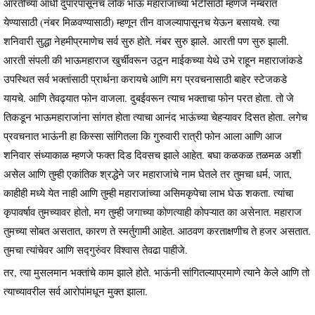
आरतीच्या आधी दुपारपासूनच लोक भाऊ महाराजांच्या भेटीसाठी म्हणजे नम्बरात
येण्यासाठी (नंबर मिळवण्यासाठी) म्हणून तीन वाजल्यापासूनच येऊन बसायचे. त्या
शनिवारी सुद्धा नेहमीप्रमाणेच सर्व सुरु होते. नंबर सुरु झाले. आरती पण सुरु झाली.
आरती संपली की भाऊमहाराज खुर्चीवरून उठून माईकच्या येथे उभे राहून महाराजांकडे
उपस्थित सर्व भक्तांसाठी प्रार्थना करायचे आणि मग प्रवचनासाठी बाहेर स्टेजकडे
यायचे. आणि तेवढ्यात फोन वाजला. दुबईवरून त्याच भक्ताचा फोन परत होता. तो जे
तिकडून भाऊमहाराजांना सांगत होता त्याचा आनंद भाऊंच्या चेहऱ्यावर दिसत होता. लगेच
प्रवचनात भाऊंनी हा किस्सा सांगितला कि गुरुवारी रात्री फोन आला आणि आज
शनिवार संध्याकाळ म्हणजे फक्त दिड दिवसच झाले आहेत. बघा कळकळ तळमळ अशी
असेल आणि तुम्ही एकांतिक श्रद्धेने जर महाराजांचे नाम घेतले तर तुमचा धर्म, जात,
काहीही मध्ये येत नाही आणि तुम्ही महाराजांच्या असिमकृपेचा लाभ घेऊ शकता. त्यांचा
कृपावर्षाव तुमच्यावर होतो, मग तुम्ही जगाच्या कोणत्याही कोपऱ्यात का असेनात. महाराज
तुमच्या सोबत असतात, कारण ते स्मर्तुगामी आहेत. आठवण करताक्षणीच ते हजर असतात.
तुमचा त्यांचेवर आणि सद्गुरुंवर विश्वास तेवढा पाहीजे.
तर, त्या मुसलमान भक्तांचे काम झाले होते. भाऊंनी सांगितल्याप्रमाणे त्याने केले आणि तो
त्याच्यावरील सर्व आरोपांमधून मुक्त झाला.