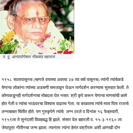
प. पू. आनंदयोगेश्वर नीळकंठ महाराज
१९५८ सालापासूनच (म्हणजे वयाच्या अवघ्या २७ व्या वर्षा पासूनच) त्यांनी त्यांचेकडे
येणाऱ्या लोकांना त्यांच्या अडचणी समजावून घेऊन मार्गदर्शन करण्यास सुरुवात केली. ते
कोणाकडूनही मार्गदर्शनाचा मोबदला घेत नसत. श्री कृपे करून येणाऱ्या माणसांची कामे
होत गेली व त्यांचा भाऊंवरचा विश्वास वाढतच गेला. या काळातच त्यांचे माता पिता राजाचे
लग्नाबाबत चिंतीत होते. पण गुरुकृपेने त्यांचे लग्न ठरले व दिनांक १६ फेब्रुवारी,
१९५९ला ते सुनंदाशी विवाहबद्ध हि झाले. संसार वेल बहारली व. १५-३-१९६० ला
जेष्ठपुत्र नीतीनचा जन्म झाला. त्यानंतर त्यांना हेमंत वश्रीराम अशी आणखी दोन