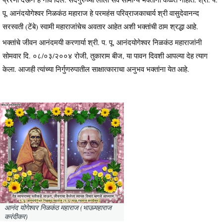
पू. आनंदयोगेश्वर निळकंठ महाराज हे परमहंस परिव्राजकाचार्य श्री वासुदेवानन्द
सरस्वती (टेंबे) स्वामी महाराजांचेच अवतार आहेत अशी भक्तांची ठाम श्रद्धा आहे.
भक्तांचे जीवन आनंदमयी करणार्या श्री. प. पू. आनंदयोगेश्वर निळकंठ महाराजांनी
सोमवार दि. ०८/०३/२००४ रोजी, तुकाराम बीज, या पावन दिवशी आपल्या देह त्याग
केला. आजही त्यांच्या निर्गुणरुपातील साक्षात्काराचा अनुभव भक्तांना येत आहे.
आनंद योगेश्वर निळकंठ महाराज (भाऊमहाराज
करंदीकर)