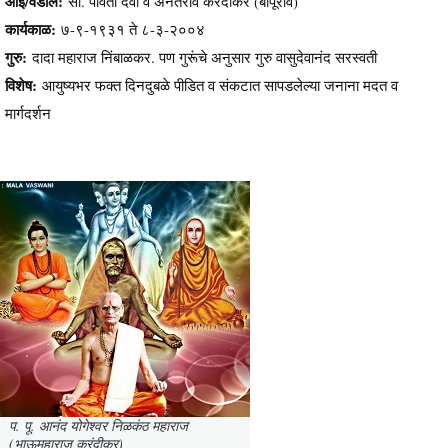
आई/वडील:
सौ. पार्वती देवी व अनंतराव करंदीकर (बापूराव)
कार्यकाळ:
७-९-१९३१ ते ८-३-२००४
गुरु:
दादा महाराज निंबाळकर. पण गुरूंचे अनुसार गुरु वासुदेवानंद सरस्वती
विशेष:
आयुष्यभर फक्त दिनदुबळे पीडित व संकटात सापडलेल्या जनाना मदत व
मार्गदर्शन
प. पू. आनंद योगेश्वर निळकंठ महाराज
(भाऊमहाराज करंदीकर)