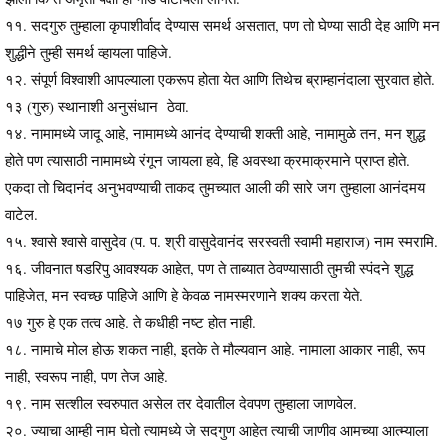
११. सदगुरु तुम्हाला कृपाशीर्वाद देण्यास समर्थ असतात, पण तो घेण्या साठी देह आणि मन
शुद्धीने तुम्ही समर्थ व्हायला पाहिजे.
१२. संपूर्ण विश्वाशी आपल्याला एकरूप होता येत आणि तिथेच ब्राम्हानंदाला सुरवात होते.
१३ (गुरु) स्थानाशी अनुसंधान ठेवा.
१४. नामामध्ये जादू आहे, नामामध्ये आनंद देण्याची शक्ती आहे, नामामुळे तन, मन शुद्ध
होते पण त्यासाठी नामामध्ये रंगून जायला हवे, हि अवस्था क्रमाक्रमाने प्राप्त होते.
एकदा तो चिदानंद अनुभवण्याची ताकद तुमच्यात आली की सारे जग तुम्हाला आनंदमय
वाटेल.
१५. श्वासे श्वासे वासुदेव (प. प. श्री वासुदेवानंद सरस्वती स्वामी महाराज) नाम स्मरामि.
१६. जीवनात षडरिपु आवश्यक आहेत, पण ते ताब्यात ठेवण्यासाठी तुमची स्पंदने शुद्ध
पाहिजेत, मन स्वच्छ पाहिजे आणि हे केवळ नामस्मरणाने शक्य करता येते.
१७ गुरु हे एक तत्व आहे. ते कधीही नष्ट होत नाही.
१८. नामाचे मोल होऊ शकत नाही, इतके ते मौल्यवान आहे. नामाला आकार नाही, रूप
नाही, स्वरूप नाही, पण तेज आहे.
१९. नाम सत्शील स्वरुपात असेल तर देवातील देवपण तुम्हाला जाणवेल.
२०. ज्याचा आम्ही नाम घेतो त्यामध्ये जे सदगुण आहेत त्याची जाणीव आमच्या आत्म्याला