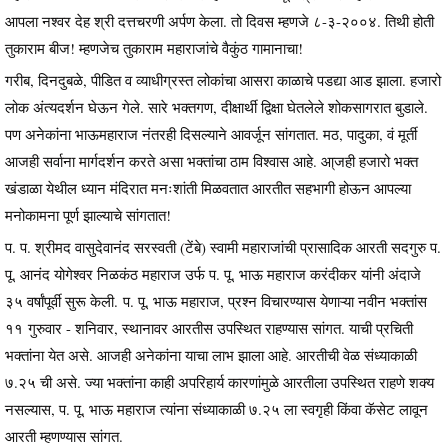
आपला नश्वर देह श्री दत्तचरणी अर्पण केला. तो दिवस म्हणजे ८-३-२००४. तिथी होती
तुकाराम बीज! म्हणजेच तुकाराम महाराजांचे वैकुंठ गामानाचा!
गरीब, दिनदुबळे, पीडित व व्याधीग्रस्त लोकांचा आसरा काळाचे पडद्या आड झाला. हजारो
लोक अंत्यदर्शन घेऊन गेले. सारे भक्तगण, दीक्षार्थी द्विक्षा घेतलेले शोकसागरात बुडाले.
पण अनेकांना भाऊमहाराज नंतरही दिसल्याने आवर्जून सांगतात. मठ, पादुका, वं मूर्ती
आजही सर्वाना मार्गदर्शन करते असा भक्तांचा ठाम विश्वास आहे. आ्जही हजारो भक्त
खंडाळा येथील ध्यान मंदिरात मनःशांती मिळवतात आरतीत सहभागी होऊन आपल्या
मनोकामना पूर्ण झाल्याचे सांगतात!
प. प. श्रीमद वासुदेवानंद सरस्वती (टेंबे) स्वामी महाराजांची प्रासादिक आरती सदगुरु प.
पू. आनंद योगेश्वर निळकंठ महाराज उर्फ प. पू. भाऊ महाराज करंदीकर यांनी अंदाजे
३५ वर्षांपूर्वी सुरू केली. प. पू. भाऊ महाराज, प्रश्न विचारण्यास येणाऱ्या नवीन भक्तांस
११ गुरुवार - शनिवार, स्थानावर आरतीस उपस्थित राहण्यास सांगत. याची प्रचिती
भक्तांना येत असे. आजही अनेकांना याचा लाभ झाला आहे. आरतीची वेळ संध्याकाळी
७.२५ ची असे. ज्या भक्तांना काही अपरिहार्य कारणांमुळे आरतीला उपस्थित राहणे शक्य
नसल्यास, प. पू. भाऊ महाराज त्यांना संध्याकाळी ७.२५ ला स्वगृही किंवा कॅसेट लावून
आरती म्हणण्यास सांगत.