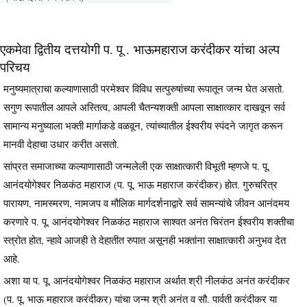
एकमेवा द्वितीय दत्तयोगी प. पू . भाऊमहाराज करंदीकर यांचा अल्प
परिचय
मनुष्यमात्राचा कल्याणासाठी परमेश्वर विविध सत्पुरुषांच्या रूपातून जन्म घेत असतो.
सगुण रूपातील आपले अस्तित्व, आपली चैतन्यशक्ती आपला साक्षात्कार दाखवून सर्व
सामान्य मनुष्याला भक्ती मार्गाकडे वळवून, त्यांच्यातील ईश्वरीय स्पंदने जागृत करून
मानवी देहाचा उधार करीत असतो.
सांप्रत समाजाच्या कल्याणासाठी जन्मलेली एक साक्षात्कारी विभूती म्हणजे प. पू.
आनंदयोगेश्वर निळकंठ महाराज (प. पू. भाऊ महाराज करंदीकर) होत. गुरुचरित्र
पारायण, नामस्मरण, नामजप व मौलिक मार्गदर्शनाद्वारे सर्व सामन्यांचे जीवन आनंदमय
करणारे प. पू. आनंदयोगेश्वर निळकंठ महाराज साश्वत अनंत चिरंतन ईश्वरीय शक्तीचा
स्त्रोत होत, न्हावे आजही ते देहातीत रुपात असूनही भक्तांना साक्षात्कारी अनुभव देत
आहे.
अशा या प. पू. आनंदयोगेश्वर निळकंठ महाराज अर्थात श्री नीलकंठ अनंत करंदीकर
(प. पू. भाऊ महाराज करंदीकर) यांचा जन्म श्री अनंत व सौ. पार्वती करंदीकर या