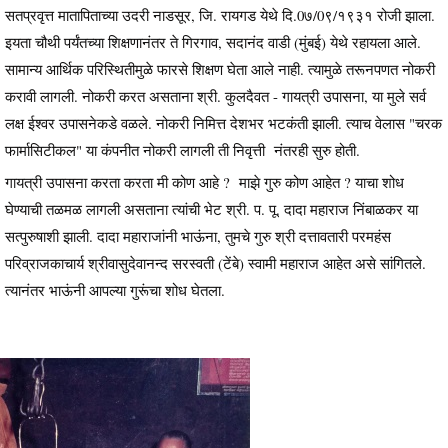
सतप्रवृत्त मातापिताच्या उदरी नाडसूर, जि. रायगड येथे दि.0७/0९/१९३१ रोजी झाला.
इयता चौथी पर्यंतच्या शिक्षणानंतर ते गिरगाव, सदानंद वाडी (मुंबई) येथे रहायला आले.
सामान्य आर्थिक परिस्थितीमुळे फारसे शिक्षण घेता आले नाही. त्यामुळे तरूनपणत नोकरी
करावी लागली. नोकरी करत असताना श्री. कुलदैवत - गायत्री उपासना, या मुले सर्व
लक्ष ईश्वर उपासनेकडे वळले. नोकरी निमित्त देशभर भटकंती झाली. त्याच वेलास "चरक
फार्मासिटीकल" या कंपनीत नोकरी लागली ती निवृत्ती नंतरही सुरु होती.
गायत्री उपासना करता करता मी कोण आहे ? माझे गुरु कोण आहेत ? याचा शोध
घेण्याची तळमळ लागली असताना त्यांची भेट श्री. प. पू. दादा महाराज निंबाळकर या
सत्पुरुषाशी झाली. दादा महाराजांनी भाऊंना, तुमचे गुरु श्री दत्तावतारी परमहंस
परिव्राजकाचार्य श्रीवासुदेवानन्द सरस्वती (टेंबे) स्वामी महाराज आहेत असे सांगितले.
त्यानंतर भाऊंनी आपल्या गुरूंचा शोध घेतला.