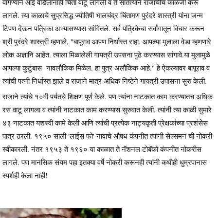
वागण्याने आई वडिलानाही चिंता वाटू लागली व ते सातत्याने राजाचीच काळजी करू
लागले. त्या काळाचे सुप्रसिद्ध ज्योतिषी भालचंद्र चिंतामण पुरंदरे शास्त्री यांना जन्म
टिपण देऊन पत्रिका अभ्यासण्यास सांगितले. सर्व पत्रिकेचा सर्वांगातून विचार करून
श्री पुरंदरे शास्त्री म्हणाले, "बापूराव आपण निर्धास्त राहा. आपल्या मुलाला वेडा म्हणणारे
लोक अज्ञानि आहेत. त्याला मिळालेली गायत्री उपसना पुढे करण्यास सांगावे.या मुलामुळे
आपल्या कुटुंबास नावलौकिक मिळेल. हा पुत्र अलौकिक आहे." हे ऐकल्यावर बापूराव व
त्यांची पत्नी निर्धास्त झाले व राजाने मात्र अधिक निष्ठेने गायत्री उपासना सुरु केली.
राजाने त्यांचे १०वी पर्यतचे शिक्षण पूर्ण केले. पण त्यांना नाटकात काम करण्यातच अधिक
रस वाटू लागला व त्यांनी नाटकात काम करण्यास सुरुवात केली. त्यांनी त्या काळी सुमारे
४३ नाटकात यशस्वी कामे केली आणि त्यांची प्रत्येक नाट्यकृती प्रेक्षकांच्या प्रशंसेस
पात्र ठरली. १९५० साली 'लाईस फो' नावाचे औषध कंपनीत त्यांनी सेल्समन ची नोकरी
स्वीकारली. नंतर १९५३ ते १९६० या काळात ते नॅशनल टोबॅको कंपनीत नोकरीस
लागले. पण मानसिक संयम पहा इतक्या वर्षे नोकरी करूनही त्यांनी कधीही धुम्रपानास
स्पर्शही केला नाही!