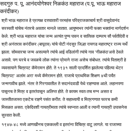
सदगुरु प. पू. आनंदयोगेश्वर निळकंठ महाराज (प.पू. भाऊ महाराज
करंदीकर)
श्री भाऊ महाराज हे प्रत्यक्ष दत्तवातारी परमहंस परिव्राजकाचार्य श्री वासुदेवानंद
सरस्वती यांचेच नंतरचे अवतार मानले जातात. आयुष्यभर त्यांनी फक्त भक्तांना मार्गदर्शन
केले. श्री भाऊ महाराज यांचा जन्म अत्यंत पुण्य पावन व सात्विक दाम्पत्य सौ पर्वतीदेवी व
श्री अनंतराव करंदीकर (बापूराव) यांचे पोटी नंदसुर जिल्हा रायगड महाराष्ट्र राज्य यर्थे
झाला. सोमवारचा जन्म असल्याने त्यांचे आई वडिलांनी त्यांचे नाव 'नीळकंठ'असे ठेवले
असावे. पण घरचे व जवळचे लोक त्यांना प्रेमाने राजा असेच संबोधत. त्यांचे पिताश्री हे
व्यवसायाने चित्रपट कॅमेरामन होते. ते १९३१ साली प्रदर्शित झालेल्या पहिल्या थेटर
चित्रपट' अलांम अरा' मध्ये कॅमेरामन होते. राजाचे प्राथमिक शिक्षण ४थी पर्यंत
जन्मगावीच झाले. नंतर ते गिरगावातील ते सदानंदवाडी येथे राहण्यास आले. लहानपणा
पासूनच ते मित्र व इतरांपासून अलिप्त होते. ते कायम स्वतःतच मग्न असत व
जास्तीतजास्त एकटेच राहणे पसंत करीत. ते सहाध्यायी व मित्रगणात फारच कमी
मिसळत असत. एकेदिवशी गायत्रीमाता त्यांचे स्वप्नात आली व त्यानी गायत्री उपासनेस
सुरवात केली.
१९४७-४८ मध्ये आणखीनच एककल्ली व इतरांना विचित्र वाटू लागले. या राजाच्या