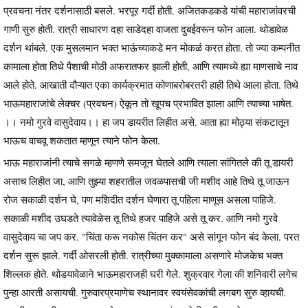
प्रवचना नंतर दर्शनासाठी बसले. भरपूर गर्दी होती. अजितकडकडे यांची महाराजांवरची
गाणी सुरु होती. रात्री साधारण दहा साडेदहा वाजता दुबईवरून फोन आला. थोडावेळ
दर्शन थांबले. एक मुसलमान भक्त भाऊंच्याकडे मन मोकळं करत होता. तो ज्या कम्पनीत
कामाला होता तिथे पैशाची मोठी अफरातफर झाली होती, आणि त्यामध्ये ह्या माणसाचे नाव
आले होते. आखाती दौऱ्यात एका कार्यक्रमात कोणाबरोबरतरी हाही तिथे आला होता. तिथे
भाऊमहाराजांचे लेक्चर (प्रवचन) ऐकून तो खूपच प्रभावित झाला आणि त्याच्या भाषेत.
।। नमो गुरवे वासुदेवाय।। हा जप डायरीत लिहीत असे. आता ह्या मोठ्या संकटातून
भाऊच वाचवू शकतात म्हणून त्याने फोन केला.
भाऊ महाराजांनी त्याचे सगळे म्हणणे समजून घेतले आणि त्याला सांगितले की तू डायरी
असाच लिहीत जा, आणि तुझ्या शहरातील जवळपासची जी मशीद आहे तिथे तू जाऊन
रोज सकाळी दर्शन घे, पण मशिदीत दर्शन घेणारा तू पहिला माणूस असला पाहिजे.
सकाळी मशीद उघडते त्यावेळेस तू तिथे हजर पाहिजे असे तू कर. आणि नमो गुरवे
वासुदेवाय चा जप कर. "चिंता करू नकोस चिंतन कर" असे सांगून फोन बंद केला. परत
दर्शन सुरू झाले. गर्दी ओसरली होती. रात्रीच्या मुक्कामाला असणारे मोजकेच भक्त
शिल्लक होते. थोडयावेळाने भाऊमहाराजही घरी गेले. शुक्रवार गेला की शनिवारी लगेच
पुन्हा आरती असायची. गुरुवारप्रमाणेच स्थानावर स्वयंसेवकांची लगबग सुरु व्हायची.