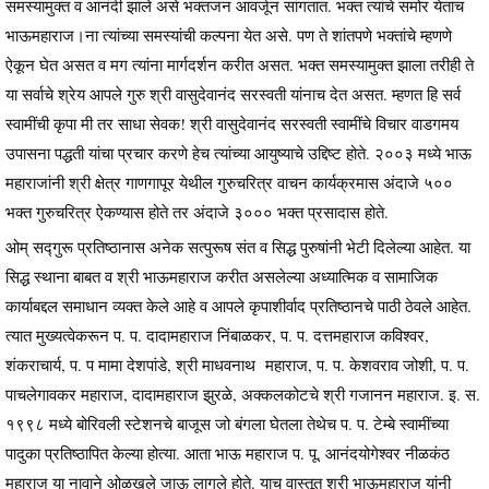
समस्यामुक्त व आनंदी झाले असे भक्तजन आवर्जून सांगतात. भक्त त्यांचे समोर येताच
भाऊमहाराज।ना त्यांच्या समस्यांची कल्पना येत असे. पण ते शांतपणे भक्तांचे म्हणणे
ऐकून घेत असत व मग त्यांना मार्गदर्शन करीत असत. भक्त समस्यामुक्त झाला तरीही ते
या सर्वाचे श्रेय आपले गुरु श्री वासुदेवानंद सरस्वती यांनाच देत असत. म्हणत हि सर्व
स्वामींची कृपा मी तर साधा सेवक! श्री वासुदेवानंद सरस्वती स्वामींचे विचार वाडगमय
उपासना पद्धती यांचा प्रचार करणे हेच त्यांच्या आयुष्याचे उद्दिष्ट होते. २००३ मध्ये भाऊ
महाराजांनी श्री क्षेत्र गाणगापूर येथील गुरुचरित्र वाचन कार्यक्रमास अंदाजे ५००
भक्त गुरुचरित्र ऐकण्यास होते तर अंदाजे ३००० भक्त प्रसादास होते.
ओम् सद्गुरू प्रतिष्ठानास अनेक सत्पुरूष संत व सिद्ध पुरुषांनी भेटी दिलेल्या आहेत. या
सिद्ध स्थाना बाबत व श्री भाऊमहाराज करीत असलेल्या अध्यात्मिक व सामाजिक
कार्याबद्दल समाधान व्यक्त केले आहे व आपले कृपाशीर्वाद प्रतिष्ठानचे पाठी ठेवले आहेत.
त्यात मुख्यत्वेकरून प. प. दादामहाराज निंबाळकर, प. प. दत्तमहाराज कविश्वर,
शंकराचार्य, प. प मामा देशपांडे, श्री माधवनाथ महाराज, प. प. केशवराव जोशी, प. प.
पाचलेगावकर महाराज, दादामहाराज झुरळे, अक्कलकोटचे श्री गजानन महाराज. इ. स.
१९९८ मध्ये बोरिवली स्टेशनचे बाजूस जो बंगला घेतला तेथेच प. प. टेम्बे स्वामींच्या
पादुका प्रतिष्ठापित केल्या होत्या. आता भाऊ महाराज प. पू. आनंदयोगेश्वर नीळकंठ
महाराज या नावाने ओळखले जाऊ लागले होते. याच वास्तूत श्री भाऊमहाराज यांनी