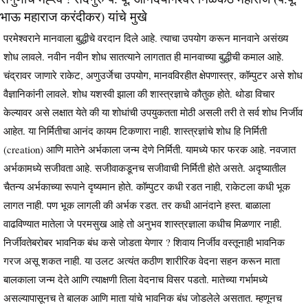
भाऊ महाराज करंदीकर) यांचे मुखे
परमेश्वराने मानवाला बुद्धीचे वरदान दिले आहे. त्याचा उपयोग करून मानवाने असंख्य
शोध लावले. नवीन नवीन शोध सातत्याने लागतात ही मानवाच्या बुद्धीची कमाल आहे.
चंद्रावर जाणारे राकेट, अणुउर्जेचा उपयोग, मानवविरहीत क्षेपणास्त्र, कॉम्पुटर असे शोध
वैज्ञानिकांनी लावले. शोध यशस्वी झाला की शास्त्रज्ञाचे कौतुक होते. थोडा विचार
केल्यावर असे लक्षात येते की या शोधांची उपयुकतता मोठी असली तरी ते सर्व शोध निर्जीव
आहेत. या निर्मितीचा आनंद कायम टिकणारा नाही. शास्त्रज्ञांचे शोध हि निर्मिती
(creation) आणि मातेने अर्भकाला जन्म देणे निर्मिती. यामध्ये फार फरक आहे. नवजात
अर्भकामध्ये सजीवता आहे. सजीवाकडूनच सजीवाची निर्मिती होते असते. अदृष्यातील
चैतन्य अर्भकाच्या रूपाने दृष्यमान होते. कॉम्पुटर कधी रडत नाही, राकेटला कधी भूक
लागत नाही. पण भूक लागली की अर्भक रडत. तर कधी आनंदाने हस्त. बाळाला
वाढविण्यात मातेला जे परमसुख आहे तो अनुभव शास्त्रज्ञाला कधीच मिळणार नाही.
निर्जीवतेबरोबर भावनिक बंध कसे जोडता येणार ? शिवाय निर्जीव वस्तूनाही भावनिक
गरज असू शकत नाही. या उलट अत्यंत कठीण शारीरिक वेदना सहन करून माता
बालकाला जन्म देते आणि त्याक्षणी तिला वेदनाच विसर पडतो. मातेच्या गर्भामध्ये
असल्यापासूनच ते बालक आणि माता यांचे भावनिक बंध जोडलेले असतात. म्हणूनच