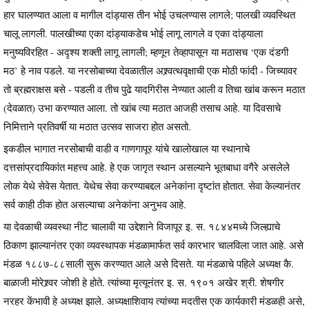
हार घालण्यात आला व मागील दांड्यास तीन भोई उचलण्यास लागले; पालखी व्यवस्थित
चालू लागली. पालखीच्या एका दांड्याकडेच भोई लागू लागले व एका दांड्याला
मनुष्यविरहित - अदृश्य शक्ती लागू लागली; म्हणून तेव्हापासून या मठासच ‘एक दंडगी
मठ’ हे नाव पडले. या नरसोबाच्या देवळातील अश्र्वत्थवृक्षाची एक मोठी फांदी - जिच्यावर
तो ब्रह्मराक्षस बसे - पडली व तीच पुढे यादगिरीस नेण्यात आली व तिचा खांब करून मठात
(देवळात) उभा करण्यात आला. तो खांब त्या मठात आजही तसाच आहे. या दिवसाचे
निमित्ताने प्रतिवर्षी या मठात उत्सव साजरा होत असतो.
इकडील भागात नरसोबाची वाडी व गाणगापूर यांचे खालोखाल या स्थानाचे
दत्तसांप्रदायिकांत महत्त्व आहे. हे एक जागृत स्थान असल्याने भूतबाधा वगैरे असलेले
लोक येथे सेवेस येतात. येथेच सेवा करण्याबद्दल अनेकांना दृष्टांत होतात. सेवा केल्यानंतर
सर्व काही ठीक होत असल्याचा अनेकांना अनुभव आहे.
या देवळाची व्यवस्था नीट चालावी या उद्देशाने विजापूर इ. स. १८४४मध्ये जिल्ह्याचे
ठिकाण झाल्यानंतर एका व्यवस्थापक मंडळामार्फत सर्व कारभार चालविला जात आहे. असे
मंडळ १८८७-८८साली सुरू करण्यात आले असे दिसते. या मंडळाचे पहिले अध्यक्ष कै.
बाळाजी मोरेश्र्वर जोशी हे होते. त्यांच्या मृत्यूनंतर इ. स. १९०१ अखेर श्री. शेषगीर
नरहर केंभावी हे अध्यक्ष झाले. अध्यक्षाशिवाय त्यांच्या मदतीस एक कार्यकारी मंडळही असे,