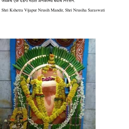
जवळच एक दंडगी मठात अनेकांच्या बंधांचे निरसन.
Shri Kshetra Vijapur Nrusih Mandir, Shri Nrusiha Saraswati