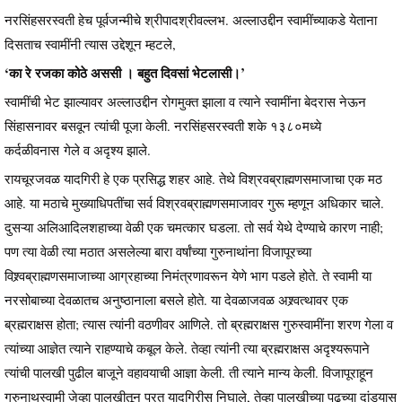
नरसिंहसरस्वती हेच पूर्वजन्मीचे श्रीपादश्रीवल्लभ. अल्लाउद्दीन स्वामींच्याकडे येताना
दिसताच स्वामींनी त्यास उद्देशून म्हटले,
‘का रे रजका कोठे अससी । बहुत दिवसां भेटलासी।’
स्वामींची भेट झाल्यावर अल्लाउद्दीन रोगमुक्त झाला व त्याने स्वामींना बेदरास नेऊन
सिंहासनावर बसवून त्यांची पूजा केली. नरसिंहसरस्वती शके १३८०मध्ये
कर्दळीवनास गेले व अदृश्य झाले.
रायचूरजवळ यादगिरी हे एक प्रसिद्ध शहर आहे. तेथे विश्रवब्राह्मणसमाजाचा एक मठ
आहे. या मठाचे मुख्याधिपतींचा सर्व विश्रवब्राह्मणसमाजावर गुरू म्हणून अधिकार चाले.
दुसऱ्या अलिआदिलशहाच्या वेळी एक चमत्कार घडला. तो सर्व येथे देण्याचे कारण नाही;
पण त्या वेळी त्या मठात असलेल्या बारा वर्षांच्या गुरुनाथांना विजापूरच्या
विश्र्वब्राह्मणसमाजाच्या आग्रहाच्या निमंत्रणावरून येणे भाग पडले होते. ते स्वामी या
नरसोबाच्या देवळातच अनुष्ठानाला बसले होते. या देवळाजवळ अश्र्वत्थावर एक
ब्रह्मराक्षस होता; त्यास त्यांनी वठणीवर आणिले. तो ब्रह्मराक्षस गुरुस्वामींना शरण गेला व
त्यांच्या आज्ञेत त्याने राहण्याचे कबूल केले. तेव्हा त्यांनी त्या ब्रह्मराक्षस अदृश्यरूपाने
त्यांची पालखी पुढील बाजूने वहावयाची आज्ञा केली. ती त्याने मान्य केली. विजापूराहून
गुरुनाथस्वामी जेव्हा पालखीतून परत यादगिरीस निघाले, तेव्हा पालखीच्या पुढच्या दांड्यास