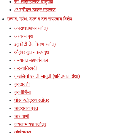
सौ. ताईमहाराज चाटुपळे
ॐ श्रीदत्त ठाकूर महाराज
उत्सव, ग्रंथ, व्रते व दत्त संप्रदाय विशेष
अपराधक्षमापनस्तोत्रं
अश्वत्थ वृक्ष
इंदुकोटी तेजकिरण स्तोत्र
औदुंबर वृक्ष - कल्पवृक्ष
कन्यागत महापर्वकाल
करुणात्रिपदी
कुंडलिनी शक्ती जागृती (शक्तिपात दीक्षा)
गुरुद्वादशी
गुरुपौर्णिमा
घोरकष्टोद्धरण स्तोत्र
चांद्रायण व्रत
चार वाणी
जयलाभ यश स्तोत्र
तीर्थयात्रा