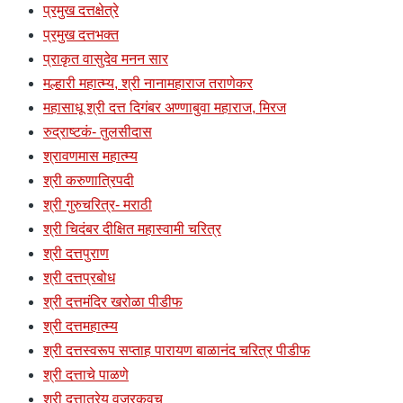
प्रमुख दत्तक्षेत्रे
प्रमुख दत्तभक्त
प्राकृत वासुदेव मनन सार
मल्हारी महात्म्य, श्री नानामहाराज तराणेकर
महासाधू श्री दत्त दिगंबर अण्णाबुवा महाराज, मिरज
रुद्राष्टकं- तुलसीदास
श्रावणमास महात्म्य
श्री करुणात्रिपदी
श्री गुरुचरित्र- मराठी
श्री चिदंबर दीक्षित महास्वामी चरित्र
श्री दत्तपुराण
श्री दत्तप्रबोध
श्री दत्तमंदिर खरोळा पीडीफ
श्री दत्तमहात्म्य
श्री दत्तस्वरूप सप्ताह पारायण बाळानंद चरित्र पीडीफ
श्री दत्ताचे पाळणे
श्री दत्तात्रेय वज्रकवच