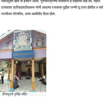
व्याधिमुक्त व्हावे या इच्छेने आला. गुरुचरित्राच्या वाचकांना हे माहीतच आहे की, पहिले
दत्तावतार श्रीपादश्रीवल्लभ यांनी आपल्या रजकास पुढील जन्मी तू राजा होशील व सर्व
राजवैभव भोगशील, असा आशीर्वाद दिला होता.
विजापूरचे नृसिंह मंदिर