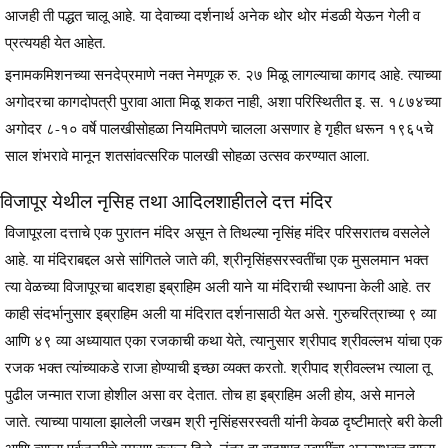
आजही ती पद्धत चालू आहे. या देवाच्या दर्शनार्थ अनेक थोर थोर मंडळी येऊन गेली व
प्रत्ययही येत आहेत.
इनामकमिशनच्या सनदेप्रमाणे नक्त नेमणूक रु. २७ मिळू लागल्याचा कागद आहे. त्याच्या
अगोदरचा कागदोपत्री पुरावा आता मिळू शकत नाही, अशा परिस्थितीत इ. स. १८७४च्या
अगोदर ८-१० वर्षे पालखीसोहळा नियमितपणे चालला असणार हे गृहीत धरून १९६५चे
साल शंभरावे मानून शतसांवत्सरिक पालखी सोहळा उत्सव करण्यात आला.
विजापूर येथील नृसिह तथा आदिलशाहीतले दत्त मंदिर
विजापूरला दत्ताचे एक पुरातन मंदिर असून ते तिथल्या नृसिंह मंदिर परिसरातच वसलेले
आहे. या मंदिराबद्दल असे सांगितले जाते की, श्रीनृसिंहसरस्वतींचा एक मुसलमान भक्त
त्या वेळच्या विजापूरचा बादशहा इब्राहिम अली याने या मंदिराची स्थापना केली आहे. तर
काही संदर्भानुसार इब्राहिम अली या मंदिरात दर्शनासाठी येत असे. गुरुचरित्राच्या ९ व्या
आणि ४९ व्या अध्यायात एका रजकाची कथा येते, त्यानुसार श्रीपाद श्रीवल्लभ यांचा एक
रजक भक्त त्यांच्याकडे राजा होण्याची इच्छा व्यक्त करतो. श्रीपाद श्रीवल्लभ त्याला तू
पुढील जन्मात राजा होशील असा वर देतात. तोच हा इब्राहिम अली होय, असे मानले
जाते. त्याच्या पायाला झालेली जखम श्री नृसिंहसरस्वती यांनी केवळ दृष्टीमात्रे बरी केली