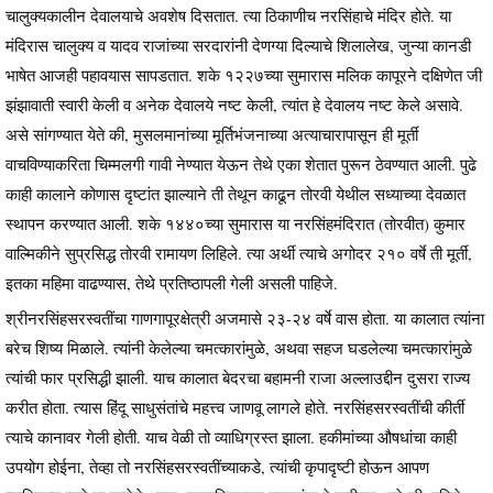
चालुक्यकालीन देवालयाचे अवशेष दिसतात. त्या ठिकाणीच नरसिंहाचे मंदिर होते. या
मंदिरास चालुक्य व यादव राजांच्या सरदारांनी देणग्या दिल्याचे शिलालेख, जुन्या कानडी
भाषेत आजही पहावयास सापडतात. शके १२२७च्या सुमारास मलिक कापूरने दक्षिणेत जी
झंझावाती स्वारी केली व अनेक देवालये नष्ट केली, त्यांत हे देवालय नष्ट केले असावे.
असे सांगण्यात येते की, मुसलमानांच्या मूर्तिभंजनाच्या अत्याचारापासून ही मूर्ती
वाचविण्याकरिता चिम्मलगी गावी नेण्यात येऊन तेथे एका शेतात पुरून ठेवण्यात आली. पुढे
काही कालाने कोणास दृष्टांत झाल्याने ती तेथून काढून तोरवी येथील सध्याच्या देवळात
स्थापन करण्यात आली. शके १४४०च्या सुमारास या नरसिंहमंदिरात (तोरवीत) कुमार
वाल्मिकीने सुप्रसिद्ध तोरवी रामायण लिहिले. त्या अर्थी त्याचे अगोदर २१० वर्षे ती मूर्ती,
इतका महिमा वाढण्यास, तेथे प्रतिष्ठापली गेली असली पाहिजे.
श्रीनरसिंहसरस्वतींचा गाणगापूरक्षेत्री अजमासे २३-२४ वर्षे वास होता. या कालात त्यांना
बरेच शिष्य मिळाले. त्यांनी केलेल्या चमत्कारांमुळे, अथवा सहज घडलेल्या चमत्कारांमुळे
त्यांची फार प्रसिद्धी झाली. याच कालात बेदरचा बहामनी राजा अल्लाउद्दीन दुसरा राज्य
करीत होता. त्यास हिंदू साधुसंतांचे महत्त्व जाणवू लागले होते. नरसिंहसरस्वतींची कीर्ती
त्याचे कानावर गेली होती. याच वेळी तो व्याधिग्रस्त झाला. हकीमांच्या औषधांचा काही
उपयोग होईना, तेव्हा तो नरसिंहसरस्वतींच्याकडे, त्यांची कृपादृष्टी होऊन आपण