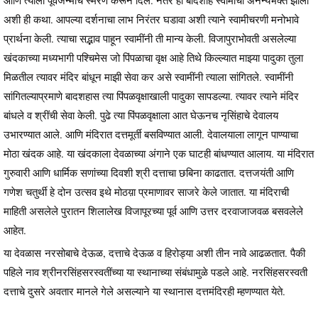
आणि त्याला पूर्वजन्मीचे स्मरण करून दिले. नंतर हा बादशाह स्वामींचा अनन्यभक्त झाला
अशी ही कथा. आपल्या दर्शनाचा लाभ निरंतर घडावा अशी त्याने स्वामीचरणी मनोभावे
प्रार्थना केली. त्याचा सद्भाव पाहून स्वामींनी ती मान्य केली. विजापुराभोवती असलेल्या
खंदकाच्या मध्यभागी पश्चिमेस जो पिंपळाचा वृक्ष आहे तिथे किल्ल्यात माझ्या पादुका तुला
मिळतील त्यावर मंदिर बांधून माझी सेवा कर असे स्वामींनी त्याला सांगितले. स्वामींनी
सांगितल्याप्रमाणे बादशहास त्या पिंपळवृक्षाखाली पादुका सापडल्या. त्यावर त्याने मंदिर
बांधले व श्रींची सेवा केली. पुढे त्या पिंपळवृक्षाला आत घेऊनच नृसिंहाचे देवालय
उभारण्यात आले. आणि मंदिरात दत्तमूर्ती बसविण्यात आली. देवालयाला लागून पाण्याचा
मोठा खंदक आहे. या खंदकाला देवळाच्या अंगाने एक घाटही बांधण्यात आलाय. या मंदिरात
गुरुवारी आणि धार्मिक सणांच्या दिवशी श्री दत्ताचा छबिना काढतात. दत्तजयंती आणि
गणेश चतुर्थी हे दोन उत्सव इथे मोठय़ा प्रमाणावर साजरे केले जातात. या मंदिराची
माहिती असलेले पुरातन शिलालेख विजापूरच्या पूर्व आणि उत्तर दरवाजाजवळ बसवलेले
आहेत.
या देवळास नरसोबाचे देऊळ, दत्ताचे देऊळ व हिरोड्या अशी तीन नावे आढळतात. पैकी
पहिले नाव श्रीनरसिंहसरस्वतींच्या या स्थानाच्या संबंधामुळे पडले आहे. नरसिंहसरस्वती
दत्ताचे दुसरे अवतार मानले गेले असल्याने या स्थानास दत्तमंदिरही म्हणण्यात येते.