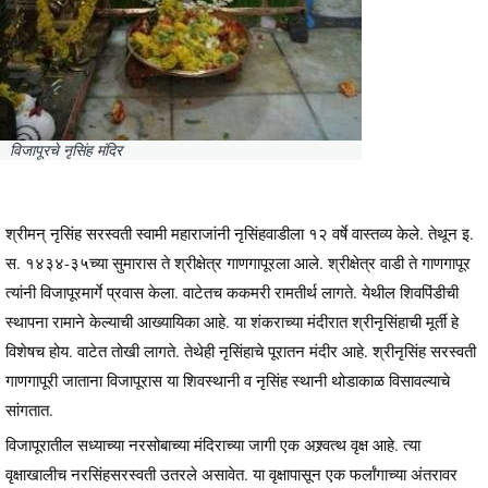
विजापूरचे नृसिंह मंदिर
श्रीमन् नृसिंह सरस्वती स्वामी महाराजांनी नृसिंहवाडीला १२ वर्षे वास्तव्य केले. तेथून इ.
स. १४३४-३५च्या सुमारास ते श्रीक्षेत्र गाणगापूरला आले. श्रीक्षेत्र वाडी ते गाणगापूर
त्यांनी विजापूरमार्गे प्रवास केला. वाटेतच ककमरी रामतीर्थ लागते. येथील शिवपिंडीची
स्थापना रामाने केल्याची आख्यायिका आहे. या शंकराच्या मंदीरात श्रीनृसिंहाची मूर्ती हे
विशेषच होय. वाटेत तोखी लागते. तेथेही नृसिंहाचे पूरातन मंदीर आहे. श्रीनृसिंह सरस्वती
गाणगापूरी जाताना विजापूरास या शिवस्थानी व नृसिंह स्थानी थोडाकाळ विसावल्याचे
सांगतात.
विजापूरातील सध्याच्या नरसोबाच्या मंदिराच्या जागी एक अश्र्वत्थ वृक्ष आहे. त्या
वृक्षाखालीच नरसिंहसरस्वती उतरले असावेत. या वृक्षापासून एक फर्लांगाच्या अंतरावर