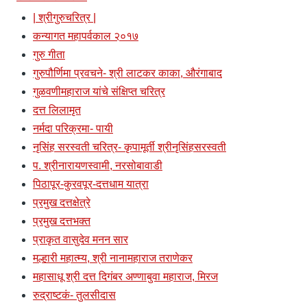
| श्रीगुरुचरित्र |
कन्यागत महापर्वकाल २०१७
गुरु गीता
गुरुपौर्णिमा प्रवचने- श्री लाटकर काका, औरंगाबाद
गुळवणीमहाराज यांचे संक्षिप्त चरित्र
दत्त लिलामृत
नर्मदा परिक्रमा- पायी
नृसिंह सरस्वती चरित्र- कृपामूर्ती श्रीनृसिंहसरस्वती
प. श्रीनारायणस्वामी, नरसोबावाडी
पिठापूर-कुरवपूर-दत्तधाम यात्रा
प्रमुख दत्तक्षेत्रे
प्रमुख दत्तभक्त
प्राकृत वासुदेव मनन सार
मल्हारी महात्म्य, श्री नानामहाराज तराणेकर
महासाधू श्री दत्त दिगंबर अण्णाबुवा महाराज, मिरज
रुद्राष्टकं- तुलसीदास