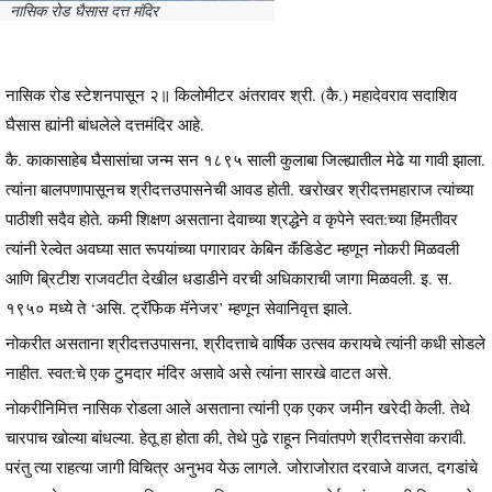
नासिक रोड घैसास दत्त मंदिर
नासिक रोड स्टेशनपासून २॥ किलोमीटर अंतरावर श्री. (कै.) महादेवराव सदाशिव
घैसास ह्यांनी बांधलेले दत्तमंदिर आहे.
कै. काकासाहेब घैसासांचा जन्म सन १८९५ साली कुलाबा जिल्ह्यातील मेढे या गावी झाला.
त्यांना बालपणापासूनच श्रीदत्तउपासनेची आवड होती. खरोखर श्रीदत्तमहाराज त्यांच्या
पाठीशी सदैव होते. कमी शिक्षण असताना देवाच्या श्रद्धेने व कृपेने स्वत:च्या हिंमतीवर
त्यांनी रेल्वेत अवघ्या सात रूपयांच्या पगारावर केबिन कॅंडिडेट म्हणून नोकरी मिळवली
आणि ब्रिटीश राजवटीत देखील धडाडीने वरची अधिकाराची जागा मिळवली. इ. स.
१९५० मध्ये ते ‘असि. ट्रॅफिक मॅनेजर’ म्हणून सेवानिवृत्त झाले.
नोकरीत असताना श्रीदत्तउपासना, श्रीदत्ताचे वार्षिक उत्सव करायचे त्यांनी कधी सोडले
नाहीत. स्वत:चे एक टुमदार मंदिर असावे असे त्यांना सारखे वाटत असे.
नोकरीनिमित्त नासिक रोडला आले असताना त्यांनी एक एकर जमीन खरेदी केली. तेथे
चारपाच खोल्या बांधल्या. हेतू हा होता की, तेथे पुढे राहून निवांतपणे श्रीदत्तसेवा करावी.
परंतु त्या राहत्या जागी विचित्र अनुभव येऊ लागले. जोराजोरात दरवाजे वाजत, दगडांचे