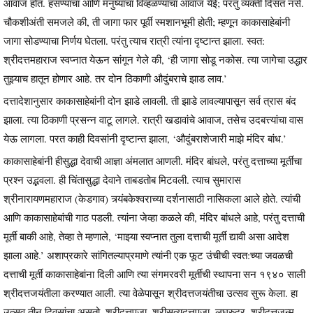
आवाज होत. हसण्याचा आणि मनुष्याचा विव्हळण्याचा आवाज येई; परंतु व्यक्ती दिसत नसे.
चौकशीअंती समजले की, ती जागा फार पूर्वी स्मशानभूमी होती; म्हणून काकासाहेबांनी
जागा सोडण्याचा निर्णय घेतला. परंतु त्याच रात्री त्यांना दृष्टान्त झाला. स्वत:
श्रीदत्तमहाराज स्वप्नात येऊन सांगून गेले की, ‘ही जागा सोडू नकोस. त्या जागेचा उद्धार
तुझ्याच हातून होणार आहे. तर दोन ठिकाणी औदुंबराचे झाड लाव.’
दत्तादेशानुसार काकासाहेबांनी दोन झाडे लावली. ती झाडे लावल्यापासून सर्व त्रास बंद
झाला. त्या ठिकाणी प्रसन्न वाटू लागले. रात्री खडावांचे आवाज, तसेच उदबत्त्यांचा वास
येऊ लागला. परत काही दिवसांनी दृष्टान्त झाला, ‘औदुंबराशेजारी माझे मंदिर बांध.’
काकासाहेबांनी हीसुद्धा देवाची आज्ञा अंमलात आणली. मंदिर बांधले, परंतु दत्ताच्या मूर्तीचा
प्रश्न उद्भवला. ही चिंतासुद्धा देवाने ताबडतोब मिटवली. त्याच सुमारास
श्रीनारायणमहाराज (केडगाव) त्र्यंबकेश्वराच्या दर्शनासाठी नासिकला आले होते. त्यांची
आणि काकासाहेबांची गाठ पडली. त्यांना जेव्हा कळले की, मंदिर बांधले आहे, परंतु दत्ताची
मूर्ती बाकी आहे, तेव्हा ते म्हणाले, ‘माझ्या स्वप्नात तुला दत्ताची मूर्ती द्यावी असा आदेश
झाला आहे.’ अशाप्रकारे सांगितल्याप्रमाणे त्यांनी एक फूट उंचीची स्वत:च्या जवळची
दत्ताची मूर्ती काकासाहेबांना दिली आणि त्या संगमरवरी मूर्तीची स्थापना सन १९४० साली
श्रीदत्तजयंतीला करण्यात आली. त्या वेळेपासून श्रीदत्तजयंतीचा उत्सव सुरू केला. हा
उत्सव तीन दिवसांचा असतो. श्रीदत्तपूजा, श्रीसत्यदत्तपूजा, लघुरुद्र, श्रीदत्तजन्म,