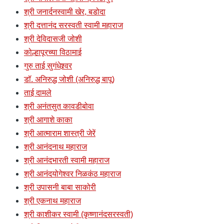
श्री जनार्दनस्वामी खेर, बडोदा
श्री दत्तानंद सरस्वती स्वामी महाराज
श्री देविदासजी जोशी
कोल्हापूरच्या विठामाई
गुरु ताई सुगंधेश्र्वर
डॉ. अनिरुद्ध जोशी (अनिरुद्ध बापू)
ताई दामले
श्री अनंतसुत कावडीबोवा
श्री आगाशे काका
श्री आत्माराम शास्त्री जेरें
श्री आनंदनाथ महाराज
श्री आनंदभारती स्वामी महाराज
श्री आनंदयोगेश्वर निळकंठ महाराज
श्री उपासनी बाबा साकोरी
श्री एकनाथ महाराज
श्री काशीकर स्वामी (कृष्णानंदसरस्वती)