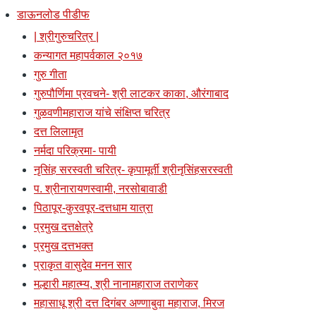
डाऊनलोड पीडीफ
| श्रीगुरुचरित्र |
कन्यागत महापर्वकाल २०१७
गुरु गीता
गुरुपौर्णिमा प्रवचने- श्री लाटकर काका, औरंगाबाद
गुळवणीमहाराज यांचे संक्षिप्त चरित्र
दत्त लिलामृत
नर्मदा परिक्रमा- पायी
नृसिंह सरस्वती चरित्र- कृपामूर्ती श्रीनृसिंहसरस्वती
प. श्रीनारायणस्वामी, नरसोबावाडी
पिठापूर-कुरवपूर-दत्तधाम यात्रा
प्रमुख दत्तक्षेत्रे
प्रमुख दत्तभक्त
प्राकृत वासुदेव मनन सार
मल्हारी महात्म्य, श्री नानामहाराज तराणेकर
महासाधू श्री दत्त दिगंबर अण्णाबुवा महाराज, मिरज