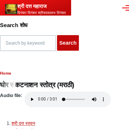
Skip to main content
श्री दत्त महाराज
Men
दिगंबरा दिगंबरा श्रीपादवल्लभ दिगंबरा
Search शोध
Search
Breadcrumb
Home
घोर संकटनाशन स्तोत्र (मराठी)
Audio file
Audio
file
श्री दत्त स्तवन