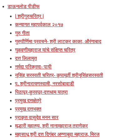
डाऊनलोड पीडीफ
| श्रीगुरुचरित्र |
कन्यागत महापर्वकाल २०१७
गुरु गीता
गुरुपौर्णिमा प्रवचने- श्री लाटकर काका, औरंगाबाद
गुळवणीमहाराज यांचे संक्षिप्त चरित्र
दत्त लिलामृत
नर्मदा परिक्रमा- पायी
नृसिंह सरस्वती चरित्र- कृपामूर्ती श्रीनृसिंहसरस्वती
प. श्रीनारायणस्वामी, नरसोबावाडी
पिठापूर-कुरवपूर-दत्तधाम यात्रा
प्रमुख दत्तक्षेत्रे
प्रमुख दत्तभक्त
प्राकृत वासुदेव मनन सार
मल्हारी महात्म्य, श्री नानामहाराज तराणेकर
महासाधू श्री दत्त दिगंबर अण्णाबुवा महाराज, मिरज