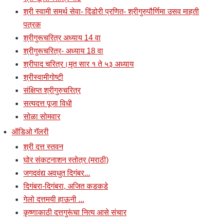
श्री स्वामी समर्थ सेवा- दिंडोरी प्रणित- श्रीगुरुपौर्णिमा उसव माहती
पत्रक
श्रीगुरूचरित्र अध्याय 14 वा
श्रीगुरूचरित्र- अध्याय 18 वा
श्रीपाद चरित्र।मृत सार १ ते ५३ अध्याय
श्रीस्वामीगोष्टी
संक्षिप्त श्रीगुरुचरित्र
सत्यदत्त पूजा विधी
सोळा सोमवार
ऑडिओ गॅलरी
श्री दत्त स्तवन
घोर संकटनाशन स्तोत्र (मराठी)
जगदवंद्य अवधुत दिगंबर...
दिगंबरा-दिगंबरा, अजित कडकडे
गेलो दत्तमयी हाऊनी ...
कृष्णाकाठी दत्तगुरूंचा नित्य आसे संचार