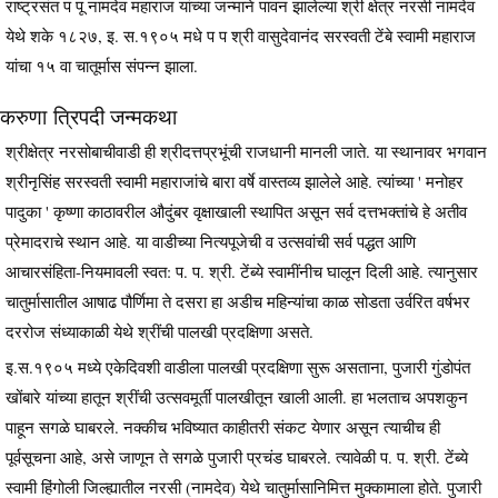
राष्ट्रसंत प पू नामदेव महाराज यांच्या जन्माने पावन झालेल्या श्री क्षेत्र नरसी नामदेव
येथे शके १८२७, इ. स.१९०५ मधे प प श्री वासुदेवानंद सरस्वती टेंबे स्वामी महाराज
यांचा १५ वा चातूर्मास संपन्न झाला.
करुणा त्रिपदी जन्मकथा
श्रीक्षेत्र नरसोबाचीवाडी ही श्रीदत्तप्रभूंची राजधानी मानली जाते. या स्थानावर भगवान
श्रीनृसिंह सरस्वती स्वामी महाराजांचे बारा वर्षे वास्तव्य झालेले आहे. त्यांच्या ' मनोहर
पादुका ' कृष्णा काठावरील औदुंबर वृक्षाखाली स्थापित असून सर्व दत्तभक्तांचे हे अतीव
प्रेमादराचे स्थान आहे. या वाडीच्या नित्यपूजेची व उत्सवांची सर्व पद्धत आणि
आचारसंहिता-नियमावली स्वत: प. प. श्री. टेंब्ये स्वामींनीच घालून दिली आहे. त्यानुसार
चातुर्मासातील आषाढ पौर्णिमा ते दसरा हा अडीच महिन्यांचा काळ सोडता उर्वरित वर्षभर
दररोज संध्याकाळी येथे श्रींची पालखी प्रदक्षिणा असते.
इ.स.१९०५ मध्ये एकेदिवशी वाडीला पालखी प्रदक्षिणा सुरू असताना, पुजारी गुंडोपंत
खोंबारे यांच्या हातून श्रींची उत्सवमूर्ती पालखीतून खाली आली. हा भलताच अपशकुन
पाहून सगळे घाबरले. नक्कीच भविष्यात काहीतरी संकट येणार असून त्याचीच ही
पूर्वसूचना आहे, असे जाणून ते सगळे पुजारी प्रचंड घाबरले. त्यावेळी प. प. श्री. टेंब्ये
स्वामी हिंगोली जिल्ह्यातील नरसी (नामदेव) येथे चातुर्मासानिमित्त मुक्कामाला होते. पुजारी