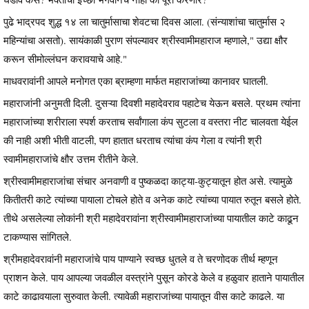
पुढे भाद्रपद शुद्ध १४ ला चातुर्मासाचा शेवटचा दिवस आला. (संन्याशांचा चातुर्मास २
महिन्यांचा असतो). सायंकाळी पुराण संपल्यावर श्रीस्वामीमहाराज म्हणाले," उद्या क्षौर
करून सीमोल्लंघन करावयाचे आहे."
माधवरावांनी आपले मनोगत एका ब्राम्हणा मार्फत महाराजांच्या कानावर घातली.
महाराजांनी अनुमती दिली. दुसऱ्या दिवशी महादेवराव पहाटेच येऊन बसले. प्रथम त्यांना
महाराजांच्या शरीराला स्पर्श करताच सर्वांगाला कंप सुटला व वस्तरा नीट चालवता येईल
की नाही अशी भीती वाटली, पण हातात धरताच त्यांचा कंप गेला व त्यांनी श्री
स्वामीमहाराजांचे क्षौर उत्तम रीतीने केले.
श्रीस्वामीमहाराजांचा संचार अनवाणी व पुष्कळदा काट्या-कुट्यातून होत असे. त्यामुळे
कितीतरी काटे त्यांच्या पायाला टोचले होते व अनेक काटे त्यांच्या पायात रुतून बसले होते.
तीथे असलेल्या लोकांनी श्री महादेवरावांना श्रीस्वामीमहाराजांच्या पायातील काटे काढून
टाकण्यास सांगितले.
श्रीमहादेवरावांनी महाराजांचे पाय पाण्याने स्वच्छ धुतले व ते चरणोदक तीर्थ म्हणून
प्राशन केले. पाय आपल्या जवळील वस्त्रांने पुसून कोरडे केले व हळुवार हाताने पायातील
काटे काढावयाला सुरुवात केली. त्यावेळी महाराजांच्या पायातून वीस काटे काढले. या