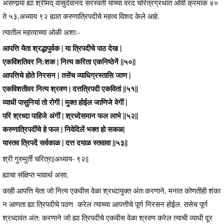
असणार्‍या ह्या श्रीमद् वासुदेवानंद सरस्वती यांच्या वरद चरित्रग्रंथात ओवी क्रमांक ४०
ते ५३,अध्याय ९२ ह्यात करुणात्रिपदीचे महत्व विशद केले आहे.
त्यातील महत्वाच्या ओळी अशा:-
आपत्ति येता श्रद्धापुर्वक | या त्रिपदीचे पाठ देख |
एकविंशतिवर नि:शक | नित्य करिता एकनिष्ठेनें ||५०||
आपत्तिचे होते निरसन | तसेंच व्याधिग्रस्तासि जाण |
एकविशतीवर नित्य श्रवण | दत्तत्रिपदी एकवितां ||५१||
व्याधी पासुनियां तो रोगी | मुक्त होईल जाणिजे वेगीं |
परि श्रध्दा पाहिजे अंगीं | श्रध्देसमान फल लाभे ||५२||
करुणात्रिपदींचे हे फल | निवेदिलें भक्त हो सकळ|
यास्तव त्रिपदें सर्वकाळ | दत्त दयाळ स्तवावा ||५३||
श्री गुरुमुर्ती चरित्र||अध्याय- ९२||
ह्याचा संक्षिप्त भावार्थ असा,
काही आपत्ति येता जो नित्य एकवीस वेळा श्रध्दायुक्त अंतःकरणाने, मनात कोणतीही शंका
न आणता ह्या त्रिपदीचे पठण करेल त्याच्या आपत्तीचे पूर्ण निरसन होईल. तसेच पूर्ण
श्रध्दावंत अंत: करणाने जो ह्या त्रिपदीचे एकवीस वेळा श्रवण करेल त्याची व्याधी दूर