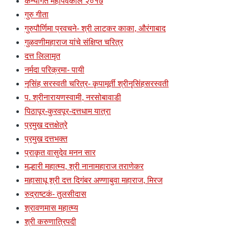
कन्यागत महापर्वकाल २०१७
गुरु गीता
गुरुपौर्णिमा प्रवचने- श्री लाटकर काका, औरंगाबाद
गुळवणीमहाराज यांचे संक्षिप्त चरित्र
दत्त लिलामृत
नर्मदा परिक्रमा- पायी
नृसिंह सरस्वती चरित्र- कृपामूर्ती श्रीनृसिंहसरस्वती
प. श्रीनारायणस्वामी, नरसोबावाडी
पिठापूर-कुरवपूर-दत्तधाम यात्रा
प्रमुख दत्तक्षेत्रे
प्रमुख दत्तभक्त
प्राकृत वासुदेव मनन सार
मल्हारी महात्म्य, श्री नानामहाराज तराणेकर
महासाधू श्री दत्त दिगंबर अण्णाबुवा महाराज, मिरज
रुद्राष्टकं- तुलसीदास
श्रावणमास महात्म्य
श्री करुणात्रिपदी