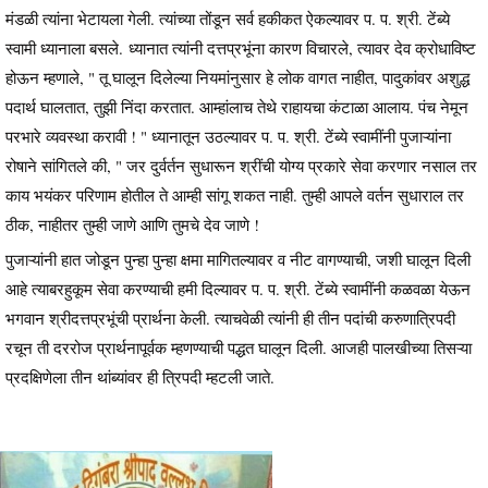
मंडळी त्यांना भेटायला गेली. त्यांच्या तोंडून सर्व हकीकत ऐकल्यावर प. प. श्री. टेंब्ये
स्वामी ध्यानाला बसले. ध्यानात त्यांनी दत्तप्रभूंना कारण विचारले, त्यावर देव क्रोधाविष्ट
होऊन म्हणाले, " तू घालून दिलेल्या नियमांनुसार हे लोक वागत नाहीत, पादुकांवर अशुद्ध
पदार्थ घालतात, तुझी निंदा करतात. आम्हांलाच तेथे राहायचा कंटाळा आलाय. पंच नेमून
परभारे व्यवस्था करावी ! " ध्यानातून उठल्यावर प. प. श्री. टेंब्ये स्वामींनी पुजाऱ्यांना
रोषाने सांगितले की, " जर दुर्वर्तन सुधारून श्रींची योग्य प्रकारे सेवा करणार नसाल तर
काय भयंकर परिणाम होतील ते आम्ही सांगू शकत नाही. तुम्ही आपले वर्तन सुधाराल तर
ठीक, नाहीतर तुम्ही जाणे आणि तुमचे देव जाणे !
पुजाऱ्यांनी हात जोडून पुन्हा पुन्हा क्षमा मागितल्यावर व नीट वागण्याची, जशी घालून दिली
आहे त्याबरहुकूम सेवा करण्याची हमी दिल्यावर प. प. श्री. टेंब्ये स्वामींनी कळवळा येऊन
भगवान श्रीदत्तप्रभूंची प्रार्थना केली. त्याचवेळी त्यांनी ही तीन पदांची करुणात्रिपदी
रचून ती दररोज प्रार्थनापूर्वक म्हणण्याची पद्धत घालून दिली. आजही पालखीच्या तिसऱ्या
प्रदक्षिणेला तीन थांब्यांवर ही त्रिपदी म्हटली जाते.