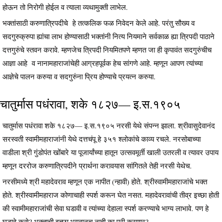
होऊन तो निरोगी होईल व त्याला व्यथामुक्ती लाभेल.
भक्तांसाठी करुणात्रिपदीचे हे तत्कलिक फळ निवेदन केले आहे. परंतु सौख्य व
सदगुरुक्रुपा ह्यांचा लाभ होण्यासाठी भक्तांनी नित्य नियमाने सर्वकाळ ह्या त्रिपदी पाठाने
दत्तगुरुंचे स्तवन करावे. म्हणजेच त्रिपदी नियमितपणे म्हणत जा ही कृपावंत सदगुरुंचीच
आज्ञा आहे व नानामहाराजांचेही आग्रहपूर्वक हेच सांगणे आहे. म्हणून आपण त्यांच्या
आज्ञेचे पालन करुया व सदगुरुंना प्रिय होण्याचे प्रयत्न करुया.
चातुर्मास पधंरावा, शके १८२७— इ.स.१९०५
चातुर्मास पधंरावा शके १८२७— इ.स.१९०५ नरसी येथे संपन्न झाला. श्रीवासुदेवानंद
सरस्वती स्वामीमहाराजांनी येथे दत्तचंपू हे ३५१ श्लोकांचे काव्य रचले. नरसोबाच्या
वाडीला श्री गुंडोपंत खोंबारे या पूजार्यांच्या हातून उत्सवमूर्ती खाली उतरली व त्यावर उपाय
म्हणून दररोज करुणात्रिपदीने प्रार्थना करावयास सांगितले तेही नरसी येथेच.
नरसीमध्ये श्री महादेवराव म्हणून एक नापीत (न्हावी) होते. श्रीस्वामीमहाराजांचे भक्त
होते. श्रीस्वामीमहाराज कोणाचाही स्पर्श करून घेत नसत. महादेवरावांची तीव्र इच्छा होती
की स्वामीमहाराजांची सेवा घडावी व त्यांच्या देहाला स्पर्श करण्याचे भाग्य लाभावे. पण हे
घडावे कसे? भक्ताची इच्छा भगवानच नाही का पूरी करणार?