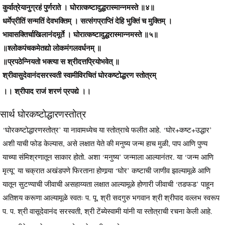
कुर्वात्रेयानुग्रहं पुर्णराते । घोरात्कष्टादुद्धरास्मान्नमस्ते ॥४॥
धर्मेप्रीतिं सन्मतिं देवभक्तिम् । सत्संगप्राप्तिं देहि भुक्तिं च मुक्तिम् ।
भावासक्तिर्चाखिलानंदमूर्ते । घोरात्कष्टादुद्धरास्मान्नमस्ते ॥५॥
॥श्लोकपंचकमेतद्यो लोकमंगलवर्धनम् ॥
॥प्रपठेन्नियतो भक्त्या स श्रीदत्तप्रियोभवेत् ॥
श्रीवासुदेवानंदसरस्वती स्वामीविरचितं घोरकष्टोद्धरण स्तोत्रम्
।। श्रीपाद राजं शरणं प्रपद्ये ।।
सार्थ घोरकष्टोद्धारणस्तोत्र
‘घोरकष्टोद्धारणस्तोत्र’ या नावामध्येच या स्तोत्राचे फलीत आहे. ‘घोर+कष्ट+उद्धार’
अशी याची फोड केल्यास, असे लक्षात येते की मनुष्य जन्म हाच मुळी, पाप आणि पुण्य
याच्या संमिश्रणातून साकार होतो. अशा ‘मनुष्य’ जन्माला आल्यानंतर. या ‘जन्म आणि
मृत्यू’ या चक्रात अखंडपणे फिरताना होणार्‍या ‘घोर’ कष्टाची जाणीव झाल्यामूळे आणि
यातून सुटण्याची जीवाची असहाय्यता लक्षात आल्यामूळे होणारी जीवाची ‘तडफड’ पाहून
अतिशय करूणा आल्यामूळे स्वतः प. पू. श्री सदगुरु भगवान श्री श्रीपाद वल्लभ स्वरूप
प. प. श्री वासूदेवानंद सरस्वती, श्री टेंब्येस्वामी यांनी या स्तोत्राची रचना केली आहे.