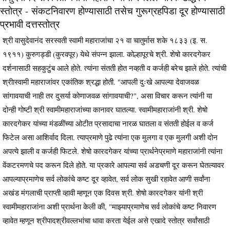
स्तोत्र - संकटनिवारण होण्यासाठी तसेच गुरूग्रहपिडा दूर होण्यासाठी
प्रभावी दत्तस्तोत्र
श्री वासुदेवानंद सरस्वती स्वामी महाराजांचा २१ वा चातुर्मास शके १८३३ (इ. स.
१९११) कुरुगड्डी (कुरवपूर) येथे संपन्न झाला. कोल्हापूरचे श्री. शेषो कारदगेकर
दर्शनासाठी सहकुटुंब आले होते. त्यांना संतती होत नव्हती व कर्जही बरेच झाले होते. त्यांची
श्रीास्वामी महाराजांवर एकांतिक श्रद्धा होती. "आपली दुःखे आपल्या देवाजवळ
सांगावयाची नाही तर दुसर्या कोणाजवळ सांगावयाची?", असा विचार करून त्यांनी या
दोन्ही गोष्टी श्री स्वामीमहाराजांच्या कानावर घातल्या. स्वामीमहाराजांनी श्री. शेषो
कारदगेकर यांच्या मंडळींच्या ओटीत प्रसादाचा नारळ घातला व संतती होईल व कर्ज
फिटेल असा आशिर्वाद दिला. त्याप्रमाणे पुढे त्यांना एक मुलगा व एक मुलगी अशी दोन
अपत्ये झाली व कर्जही फिटले. शेषो कारदगेकर यांच्या प्रार्थनेप्रमाणे महाराजांनी त्यांना
वेंकटरमणचे पद करून दिले होते. या प्रकारे आपल्या सर्व अडचणी दूर करून घेतल्यावर
आपल्याप्रमाणेच सर्व लोकांचे कष्ट दूर व्हावेत, सर्व लोक सुखी रहावेत आणी सर्वांना
अखंड मंगलाची प्राप्ती व्हावी म्हणून एक दिवस श्री. शेषो कारदगेकर यांनी श्री
स्वामीमहाराजांना अशी प्रार्थना केली की, "माझ्याप्रमाणेच सर्व लोकांचे कष्ट निवारण
व्हावेत म्हणून श्रीपादश्रीवल्लभांचा धावा करता येईल असे एखादे स्तोत्र सर्वांसाठी