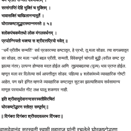
सत्संगाप्तिं देहि भुक्तिं च मुक्तिम् ।
भावासक्तिं चाखिलानन्दमूर्ते ।
घोरात्कष्टादुद्धरास्मान्नमस्ते ॥ ५॥
श्लोकपंचकमेतधो लोक मंगलवर्धनम् ।
प्रपठेन्नियतो भक्त्या स श्रीदत्तप्रियो भवेत् ॥
“धर्मे प्रीतीम सन्मतिं” सर्व प्रकारच्या कष्टातून, हे प्रभो, तू मला सोडव. त्या सगळ्यातून
का सोडव, तर मला “धर्मा बद्दल प्रीती, सन्मती, विवेकपूर्ण चांगली बुद्धी (वरील कष्ट दूर
झाल्या नंतर) उत्पन्न होण्यास मदत होईल आणि तुझ्याबद्दलचा (पूज्य) भाव प्राप्त होईल.
म्हणून मला वर दिलेल्या सर्व आपत्तीतून सोडव. पहिल्या ४ श्लोकांमध्ये व्यावहारिक गोष्टी
आहेत, पण खरे इंगित म्हणजे व्यावहारिक कष्टातून सुटका झाल्याशिवाय सर्वसामान्य
माणूस परमार्थात नीट लक्ष घालू शकणार नाही.
इति श्रीवासुदेवानन्दसरस्वतीविरचितं
घोरकष्टोद्धरण स्तोत्र सम्पूर्णम् ||
|| दिगंबरा दिगंबरा श्रीपादवल्लभ दिंगबरा ||
वासुदेवानंद सरस्वती स्वामी महाराज यांनी रचलेले घोरकष्टोद्धरण