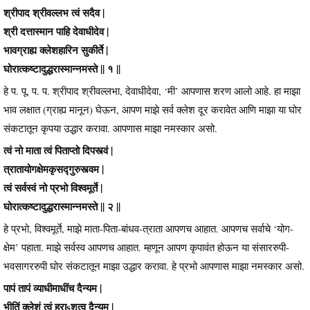
श्रीपाद श्रीवल्लभ त्वं सदैव |
श्री दत्तास्मान पाहि देवाधीदेव |
भावग्राह्य क्लेशहारिन सुकीर्ते |
घोरात्कष्टादुद्धरास्मान्नमस्ते || १ ||
हे प. पू. प. प. श्रीपाद श्रीवल्लभा, देवाधीदेवा, ‘मी’ आपणास शरण आलो आहे. हा माझा
भाव लक्षात (ग्राह्य मानून) घेऊन, आपण माझे सर्व क्लेश दूर करावेत आणि माझा या घोर
संकटातून कृपया उद्धार करावा. आपणास माझा नमस्कार असो.
त्वं नो माता त्वं पिताप्तो दिपस्त्वं |
त्रातायोगक्षेमकृसद्गुरुस्त्वम |
त्वं सर्वस्वं नो प्रभो विश्वमूर्ते |
घोरात्कष्टादुद्धरास्मान्नमस्ते || २ ||
हे प्रभो, विश्वमूर्ते, माझे माता-पिता-बांधव-त्राता आपणच आहात. आपणच सर्वाचे ‘योग-
क्षेम’ पहाता. माझे सर्वस्व आपणच आहात. म्हणून आपण कृपावंत होऊन या संसाररुपी-
भवसागररुपी घोर संकटातून माझा उद्धार करावा. हे प्रभो आपणास माझा नमस्कार असो.
पापं तापं व्याधीमाधींच दैन्यम |
भीतिं क्लेशं त्वं हराsशुत्व दैन्यम |