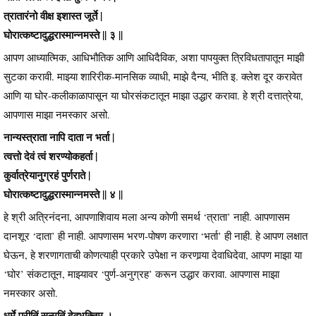
त्रातारंनो वीक्ष इशास्त जूर्ते |
घोरात्कष्टादुद्धरास्मान्नमस्ते || ३ ||
आपण आध्यात्मिक, आधिभौतिक आणि आधिदैविक, अशा पापयुक्त त्रिविधतापातून माझी
सुटका करावी. माझ्या शारिरीक-मानसिक व्याधी, माझे दैन्य, भीति इ. क्लेश दूर करावेत
आणि या घोर-कलीकाळापासून या घोरसंकटातून माझा उद्धार करावा. हे श्री दत्तात्रेया,
आपणास माझा नमस्कार असो.
नान्यस्त्राता नापि दाता न भर्ता |
त्वत्तो देवं त्वं शरण्योकहर्ता |
कुर्वात्रेयानुग्रहं पुर्णराते |
घोरात्कष्टादुद्धरास्मान्नमस्ते || ४ ||
हे श्री अत्रिनंदना, आपणाशिवाय मला अन्य कोणी समर्थ ‘त्राता’ नाही. आपणासम
दानशूर ‘दाता’ ही नाही. आपणासम भरण-पोषण करणारा ‘भर्ता’ ही नाही. हे आपण लक्षात
घेऊन, हे शरणागताची कोणत्याही प्रकारे उपेक्षा न करणार्‍या देवाधिदेवा, आपण माझा या
‘घोर’ संकटातून, माझ्यावर ‘पुर्ण-अनुग्रह’ करून उद्धार करावा. आपणास माझा
नमस्कार असो.
धर्मे प्रीतिं सन्मतिं देवभक्तिम् ।