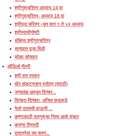
श्रीगुरूचरित्र अध्याय 14 वा
श्रीगुरूचरित्र- अध्याय 18 वा
श्रीपाद चरित्र।मृत सार १ ते ५३ अध्याय
श्रीस्वामीगोष्टी
संक्षिप्त श्रीगुरुचरित्र
सत्यदत्त पूजा विधी
सोळा सोमवार
ऑडिओ गॅलरी
श्री दत्त स्तवन
घोर संकटनाशन स्तोत्र (मराठी)
जगदवंद्य अवधुत दिगंबर...
दिगंबरा-दिगंबरा, अजित कडकडे
गेलो दत्तमयी हाऊनी ...
कृष्णाकाठी दत्तगुरूंचा नित्य आसे संचार
करुणा त्रिपदी
दत्तात्रेया तव शरणं...