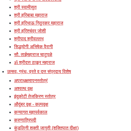
श्री स्वामीसुत
श्री हरिबाबा महाराज
श्री हरिभाऊ निठुरकर महाराज
श्री हरिश्चंद्र जोशी
श्रीपाद श्रीवल्लभ
सिद्धयोगी अभिषेक वैरागी
सौ. ताईमहाराज चाटुपळे
ॐ श्रीदत्त ठाकूर महाराज
उत्सव, ग्रंथ, व्रते व दत्त संप्रदाय विशेष
अपराधक्षमापनस्तोत्रं
अश्वत्थ वृक्ष
इंदुकोटी तेजकिरण स्तोत्र
औदुंबर वृक्ष - कल्पवृक्ष
कन्यागत महापर्वकाल
करुणात्रिपदी
कुंडलिनी शक्ती जागृती (शक्तिपात दीक्षा)