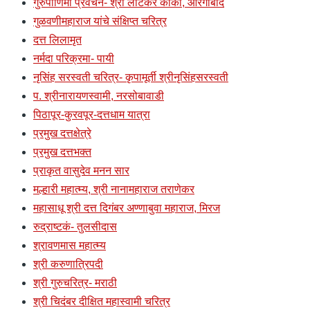
गुरुपौर्णिमा प्रवचने- श्री लाटकर काका, औरंगाबाद
गुळवणीमहाराज यांचे संक्षिप्त चरित्र
दत्त लिलामृत
नर्मदा परिक्रमा- पायी
नृसिंह सरस्वती चरित्र- कृपामूर्ती श्रीनृसिंहसरस्वती
प. श्रीनारायणस्वामी, नरसोबावाडी
पिठापूर-कुरवपूर-दत्तधाम यात्रा
प्रमुख दत्तक्षेत्रे
प्रमुख दत्तभक्त
प्राकृत वासुदेव मनन सार
मल्हारी महात्म्य, श्री नानामहाराज तराणेकर
महासाधू श्री दत्त दिगंबर अण्णाबुवा महाराज, मिरज
रुद्राष्टकं- तुलसीदास
श्रावणमास महात्म्य
श्री करुणात्रिपदी
श्री गुरुचरित्र- मराठी
श्री चिदंबर दीक्षित महास्वामी चरित्र