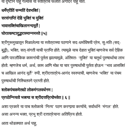
या दृष्टीने पाहू गेल्यास या स्तोत्राचे फलीत अगोदर पाहू यात.
धर्मेप्रीतिं सन्मतिं देवभक्तिं |
सत्संगाप्तिं देहि भुक्तिं च मुक्तिं
भावासक्तिंचाखिलानन्दमूर्ते |
घोरात्कष्टादुद्धरास्मान्नमस्ते ||५||
श्रीगुरूमुखातून मिळालेल्या या स्तोत्राच्या पठणाने सद-धर्माविषयी प्रेम, सु-मति (सद्-
बुद्धी), भक्ति, सत्-संगती याची प्राप्ति होते. त्यामूळे याच देहात भुक्तिं म्हणजेच सर्व ऐहिक
आणि पारलौकिक कामनांची पुर्तता झाल्यामूळे, अंतिमतः ‘मुक्तिं’ या चतुर्थ पुरुषार्थाचा लाभ
होतो. म्हणजेच धर्म, अर्थ, काम आणि मोक्ष या चार पुरुषार्थाची पुर्तता होऊन “भाव आसक्तिं
च आखिल आनंद मूर्ते” रुपी, श्रीदत्तात्रेय-आनंद स्वरुपाची, म्हणजेच ‘भक्ति’ या पंचम
पुरुषार्थाची निश्चितपणे प्राप्ती होते.
श्लोकपंचकमेतद्यो लोकमंगलवर्धनम |
प्रपठेन्नियतो भक्त्या स श्रीदत्तप्रियोभवेत || ६ ||
अशा प्रकारे या पाच श्लोकाचे ‘नित्य’ पठण करणार्‍या कर्त्याचे, सर्वार्थाने ‘मंगल’ होते.
असा अनन्य भक्त, प्रभु श्री दत्तात्रेयाना अतिप्रिय होतो.
आता थोडक्यात अर्थ पाहू,