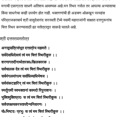
मनाची एकाग्रता साधणे अतिशय आवश्यक आहे.मन स्थिर नसेल तर आपल्या अभ्यासाचा
किंवा साधनेचा काही उपयोग होत नाही. भक्तगणांची ही अडचण ओळखून परमहंस
परिव्राजकाचार्य श्री वासुदेवानंद सरस्वती टेंब्ये स्वामी महाराजांनी साक्षात दत्तगुरूनांच
चित्त स्थिर करण्यासाठी ह्या स्तोत्रातून साकडे घातले आहे.
श्री दत्तस्तवस्तोत्र
अनसूयात्रिसंभूत दत्तात्रेय महामते ।
सर्वदेवाधिदेवत्वं त्वं मम चित्तं स्थिरीकुरु ।।
शरणागतदीनार्थतारकाsखिलकारक ।
सर्वचालक देव त्वं मम चित्तं स्थिरीकुरु ।।
सर्वमंगलमांगल्य सर्वाधिव्याधिभेषज ।
सर्वसंकटहारिन् त्वं मम चित्तं स्थिरीकुरु ।।
स्मर्तुगामी स्वभक्तानां कामदो रिपुनाशनः ।
भुक्तिमुक्तिप्रदः स त्वं मम चित्तं स्थिरीकुरू ।।
सर्वपापक्षयकरस्तापदैन्यनिवारणः ।
योsभिष्टदः प्रभुः स त्वं मम चित्तं स्थिरीकुरु ।।