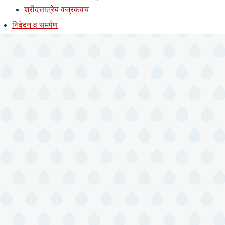
श्रीदत्तात्रेय वज्रकवच
निवेदन व समर्पण