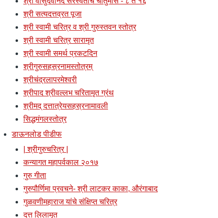
श्री वासुदेवानंद सरस्वतींचे चातुर्मास - ८ ते १६
श्री सत्यदत्तव्रत पूजा
श्री स्वामी चरित्र व श्री गुरुस्तवन स्तोत्र
श्री स्वामी चरित्र सारामृत
श्री स्वामी समर्थ प्रकटदिन
श्रीगुरुसहस्रनामस्तोत्रम्
श्रीचंद्रलापरमेश्वरी
श्रीपाद श्रीवल्लभ चरितामृत ग्रंथ
श्रीमद् दत्तात्रेयसहस्रनामावली
सिद्धमंगलस्तोत्र
डाऊनलोड पीडीफ
| श्रीगुरुचरित्र |
कन्यागत महापर्वकाल २०१७
गुरु गीता
गुरुपौर्णिमा प्रवचने- श्री लाटकर काका, औरंगाबाद
गुळवणीमहाराज यांचे संक्षिप्त चरित्र
दत्त लिलामृत