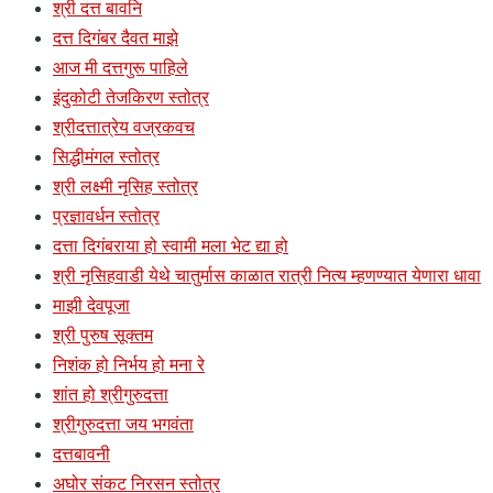
श्री दत्त बावनि
दत्त दिगंबर दैवत माझे
आज मी दत्तगुरू पाहिले
इंदुकोटी तेजकिरण स्तोत्र
श्रीदत्तात्रेय वज्रकवच
सिद्धीमंगल स्तोत्र
श्री लक्ष्मी नृसिह स्तोत्र
प्रज्ञावर्धन स्तोत्र
दत्ता दिगंबराया हो स्वामी मला भेट द्या हो
श्री नृसिहवाडी येथे चातुर्मास काळात रात्री नित्य म्हणण्यात येणारा धावा
माझी देवपूजा
श्री पुरुष सूक्तम
निशंक हो निर्भय हो मना रे
शांत हो श्रीगुरुदत्ता
श्रीगुरुदत्ता जय भगवंता
दत्तबावनी
अघोर संकट निरसन स्तोत्र