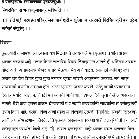
य एतत्प्रयतः श्लोकपंचकं प्रपठेत्सुधीः ।
स्थिरचितः स भगवत्कृपापात्रं भविष्यति ।।
।। इति श्री परमहंस परिव्राजकाचार्य श्री वासुदेवानंद सरस्वती विरचितं श्री दत्तात्रेय
स्तोत्रं संपूर्णम् ।।
विवरण
कुठल्याही कामामध्ये आपल्याला यश मिळवायचे तर आपले मन एकाग्र व शांत असणे
अत्यंत गरजेचे आहे. मनात येणारे नानाविध विचार नियंत्रणात आणणे ही अतिशय अवघड
गोष्ट आहे. अनावश्यक विचार मनात येऊच नयेत असे वाटते. त्यासाठी काही प्रयत्न
करावा तर तेच विचार पुन्हा पुन्हा मनावर दुप्पट जोराने आक्रमण करतात. मग मात्र
साधकाची दयनीय अवस्था होते. आपण प्रयत्न जरूर करतो, परंतु मानवी प्रयत्नांना
देखील मर्यादा आहेतच. शेवटी मन आनंदी आणी शांत व्हायला दैवी कृपा देखील असायला
लागते. दैवी कृपा प्राप्त करून घेण्यासाठी प.प.स्वामी महाराजांनी साधकांना हा स्तोत्ररूपी
उपाय दिला आहे. ब्रम्हा, विष्णू आणी महेश या विश्वाची उत्पत्ती (निर्मिती), स्थिती (संरक्षण)
आणी लय सांभाळणाऱ्या त्रिदेवतांचे एकरूप असलेल्या प्रत्यक्ष श्री दत्तात्रेयांचीच या आर्त
स्तोत्रातून प्रार्थना केली आहे. "हे भगवान दत्तात्रेया, माझे अत्यंत चंचल असणारे चित्त
स्थिर करावे" अशी ही प्रार्थना आहे. साधकांनी आपल्या नित्य उपासनेमध्ये ह्या प्रार्थनेचा