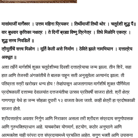
मासांमाजीं मार्गेश्वर । उत्तम महिना प्रियकर । तिर्थीमाजीं तिथी थोर । चतुर्दशी शुद्ध पैं॥
वार बुधवार कृत्तिका नक्षत्र । ते दिनीं ब्रह्मा विष्णु त्रिनेत्र । तिघे मिळोनि एकत्र ।
शुद्ध सत्त्व निवडिलें ॥
त्रैमुर्तींचें सत्त्व मिळोन । मूर्ति केली असे निर्माण । ठेविते झाले नामभिघान । दत्तात्रेय
अवधूत ॥
अशा तर्हेनें मार्गशीर्ष शुक्ल चतुर्दशीच्या दिवशी दत्तात्रेयाचा जन्म झाला. तीन शिरें, सहा
हात आणि तेजस्वी अंगकांतीचें ते बालक पाहून सती अनुसूयेला अत्यानंद झाला. ती
पतिव्रता स्त्री खरोखर धन्य होय ! तेव्हांपासून आजतागायत मार्गशीर्ष शुक्ल पौर्णिमेला
प्रदोषकालीं दत्ताच्या देवालयांत दत्तजयंतीचा उत्सव प्रतिवर्षी साजरा होतो. श्री क्षेत्र
गाणगापूर येथे हा जन्म सोहळा दुपारी १२ वाजता केला जातो. काही क्षेत्री हा प्रदोषकाळी
साजरा होतो.
श्रीदत्तात्रेय अवतार निर्गुण आणि निराकार असला तरी श्रीदत्त संप्रदाय सगुणोपासक
आणि गुरुभक्तिप्रधान आहे. याचबरोबर योगमार्ग, हटयोग, कठोर अनुष्ठाने आणि
आत्मक्लेश याही परंपरा दत्त संप्रदायामध्ये प्रचलित आहेत. सगुण भक्ती आणि उपासना