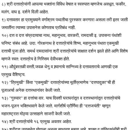
८) श्री दत्तात्रेयांनी आपल्या भक्तांना विविध वेषात व स्वरुपात म्हणजेच अवधूत, फकीर,
मलंग, वाघ इ. दर्शने दिली आहेत.
९) दत्तावतार हा प्रामुख्याने वर्णाश्रम पध्दतीचा पुरस्कार करणारा असला तरी इतर जाती
जमातींना त्याच्या उपासनेस कोणताच प्रतिबंध नाही.
१०) दत्त व दत्त संप्रदायाचा नाथ, महानुभाव, वारकरी, रामदासी इ. उपासना पंथांशी
घनिष्ट संबंध आहे. उदा. गोरक्षनाथ हे दत्तात्रेयांचे शिष्य, महानुभाव पंथात एकमुखी
दत्ताची पुजा होते. समर्थ रामदासांना श्री दत्तात्रेयांचे साक्षात दर्शन झाले होते आणि विशेष
म्हणजे स्वत: दत्तात्रेय हे निस्सिम देवीभक्त होते.
११) औदुंबरतळी वस्ती,जवळ धेनु व श्र्वानाचे सान्निध्य हे दत्तावताराचे आणखी एक
प्रमुख वैशिष्ट्य.
१२) "त्रिमुखी" किंवा "एकमुखी" दत्तात्रेयांच्या मूर्तीप्रमाणेच "दत्तपादुका"ची ही
पूजाअर्चा अनेक दत्तस्थानांवर केली जाते.
१३) "गुरुवार" हा दत्तांचा वार. याच दिवशी घराघरांतून व दत्तस्थानांतून दत्तात्रेयांचे
भजन-पूजन भक्तिभावाने केले जाते. मार्गशीर्ष प्रौर्णिमा ही "दत्तजयंती" म्हणून
महाराष्ट्रात मोठ्या उत्साहाने साजरी केली जाते.
१४) श्री दत्तात्रेयांचे १६ प्रमुख अवतार आहेत.
१५) श्रीदत्त उपासनेत योगाला अनन्य साधारण महत्व आहे. शाक्त व तांत्रिकांनीही श्री