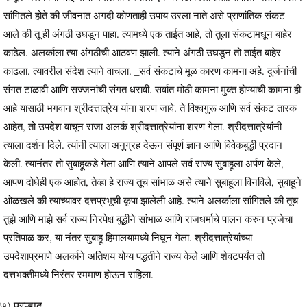
सांगितले होते की जीवनात अगदी कोणताही उपाय उरला नाते असे प्राणांतिक संकट
आले की तू ही अंगठी उघडून पाहा. त्यामध्ये एक ताईत आहे, तो तुला संकटामधून बाहेर
काढेल. अलर्काला त्या अंगठीची आठवण झाली. त्याने अंगठी उघडून तो ताईत बाहेर
काढला. त्यावरील संदेश त्याने वाचला. _सर्व संकटाचे मूळ कारण कामना अहे. दुर्जनांची
संगत टाळावी आणि सज्जनांची संगत धरावी. सर्वात मोठी कामना मुक्त होण्याची कामना ही
आहे यासाठी भगवान श्रीदत्तात्रेय यांना शरण जावे. ते विश्वगुरू आणि सर्व संकट तारक
आहेत, तो उपदेश वाचून राजा अलर्क श्रीदत्तात्रेयांना शरण गेला. श्रीदत्तात्रेयांनी
त्याला दर्शन दिले. त्यांनी त्याला अनुग्रह देऊन संपूर्ण ज्ञान आणि विवेकबुद्धी प्रदान
केली. त्यानंतर तो सुबाहूकडे गेला आणि त्याने आपले सर्व राज्य सुबाहूला अर्पण केले,
आपण दोघेही एक आहोत, तेव्हा हे राज्य तूच सांभाळ असे त्याने सुबाहूला विनविले, सुबाहूने
ओळखले की त्याच्यावर दत्तप्रभूची कृपा झालेली आहे. त्याने अलर्काला सांगितले की तूच
तुझे आणि माझे सर्व राज्य निरपेक्ष बुद्धीने सांभाळ आणि राजधर्माचे पालन करुन प्रजेचा
प्रतिपाळ कर, या नंतर सुबाहू हिमालयामध्ये निघून गेला. श्रीदत्तात्रेयांच्या
उपदेशाप्रमाणे अलर्काने अतिशय योग्य पद्धतीने राज्य केले आणि शेवटपर्यंत तो
दत्तभक्तीमध्ये निरंतर रममाण होऊन राहिला.
७) प्रल्हाद