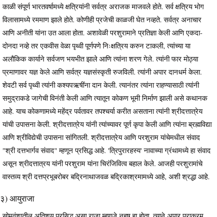
काळी संपूर्ण भारतवर्षामध्ये क्षत्रियांनी सर्वत्र अराजक माजवले होते. सर्व क्षत्रिय भोग
विलासामध्ये रममाण झाले होते. कोणीही प्रजेची काळजी घेत नव्हते. सर्वत्र अनाचार
आणि अनीती यांना उत आला होता. अशावेळी परशुरामाने प्रतिज्ञा केली आणि एकदा-
दोनदा नव्हे तर एकवीस वेळा पृथ्वी पूर्णपणे निःक्षत्रिय करुन टाकली, त्यांच्या या
अलौकिक कार्याने सर्वजण भयभीत झाले आणि त्यांना शरण गेले. त्यांनी फार मोठ्या
प्रमाणावर यज्ञ केले आणि सर्वत्र यज्ञसंस्कृती रुजविली. त्यांनी अपार दानधर्म केला.
शेवटी सर्व पृथ्वी त्यांनी कश्यपऋषींना दान केली. त्यानंतर त्यांना राहण्यासाठी त्यांनी
समुद्राकडे जागेची विनंती केली आणि त्यातून कोकण भूमी निर्माण झाली असे कथानक
आहे. याच कोकणामध्ये महेंद्र पर्वतावर तपश्चर्या करीत असताना त्यांनी श्रीदत्तात्रेय
यांची उपासना केली. श्रीदत्तात्रेय यांनी त्यांच्यावर पूर्ण कृपा केली आणि त्यांना ब्रह्मविद्या
आणि श्रीविद्येची उपासना सांगितली. श्रीदत्तात्रेय आणि परशुराम यांचेमधील संवाद
"श्री दत्तभार्गव संवाद" म्हणून प्रसिद्ध आहे. 'त्रिपुरारहस्य' नावाच्या ग्रंथामध्ये हा संवाद
असून श्रीदत्तात्रय यांनी परशुराम यांना चिरंजिवित्व बहाल केले. आजही परशुरामांचे
वास्तव्य श्री दत्तप्रभूबरोबर बद्रिनाथाजवळ बद्रिकाश्रमामध्ये आहे, अशी श्रद्धा आहे.
३) आयुराजा
सोमवंशातील अतिशय प्रसिद्ध असा राजा म्हणजे नहुष हा होता, त्याने अपार पराक्रम