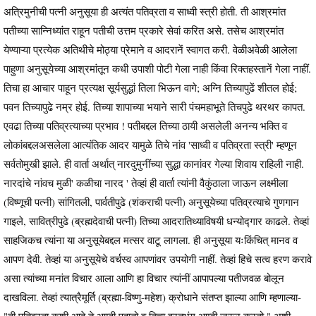
अत्रिमुनीची पत्नी अनुसूया ही अत्यंत पतिव्रता व साध्वी स्त्री होती. ती आश्रमांत
पतीच्या सान्निध्यांत राहून पतीची उत्तम प्रकारे सेवां करित असे. तसेच आश्रमांत
येण्याऱ्या प्रत्येक अतिथीचे मोठ्या प्रेमाने व आदरानें स्वागत करी. वेळीअवेळी आलेला
पाहुणा अनुसूयेच्या आश्रमांतून कधी उपाशी पोटी गेला नाही किंवा रिक्तहस्तानें गेला नाहीं.
तिचा हा आचार पाहून प्रत्यक्ष सूर्यसुद्धां तिला भिऊन वागे; अग्नि तिच्यापुढें शीतल होई;
पवन तिच्यापुढे नम्र होई. तिच्या शापाच्या भयाने सारी पंचमहाभूते तिचपुढे थरथर कापत.
एवढा तिच्या पतिव्रत्याच्या प्रभाव ! पतीबद्दल तिच्या ठायी असलेली अनन्य भक्ति व
लोकांबद्दलअसलेला आत्यंतिक आदर यामुळे तिचे नांव 'साध्वी व पतिव्रता स्त्री' म्हणून
सर्वतोमुखी झाले. ही वार्ता अर्थात् नारदुमुनींच्या सुद्धा कानांवर गेल्या शिवाय राहिली नाही.
नारदांचे नांवच मुळी' कळीचा नारद ' तेव्हां ही वार्ता त्यांनी वैकुंठाला जाऊन लक्ष्मीला
(विष्णूची पत्नी) सांगितली, पार्वतीपुढे (शंकराची पत्नी) अनुसूयेच्या पतिव्रत्याचे गुणगान
गाइले, सावित्रीपुढे (ब्रह्मदेवाची पत्नी) तिच्या आदरातिथ्याविषयी धन्योद्गार काढले. तेव्हां
साहजिकच त्यांना या अनुसूयेबद्दल मत्सर वाटू लागला. ही अनुसूया यःकिंचित् मानव व
आपण देवी. तेव्हां या अनुसूयेचे वर्चस्व आपणांवर उपयोगी नाहीं. तेव्हां हिचे सत्व हरण करावे
असा त्यांच्या मनांत विचार आला आणि हा विचार त्यांनीं आपापल्या पतीजवळ बोलून
दाखविला. तेव्हां त्यात्रैमूर्ति (ब्रह्मा-विष्णु-महेश) क्रोधाने संतप्त झाल्या आणि म्हणाल्या-