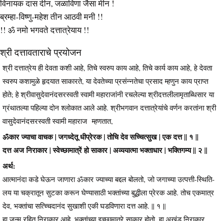
विनायक दास दीन, जळाविणा जैसा मीन !
ब्रम्हा-विष्णु-महेश तीन आठवी मनी !!
!! ॐ नमो भगवते दत्तात्रेयाय !!
श्री दत्तावताराचे प्रयोजन
श्री दत्तात्रेय ही देवता कशी आहे, तिचे स्वरुप काय आहे, तिचे कार्य काय आहे, हे देवता
स्वरुप कशामुळे हृदयात साकारते, या देवतेच्या प्रसंन्नतेचा प्रसाद म्हणुन काय प्राप्त
होते; हे श्रीवासुदेवानंदसरस्वती स्वामी महाराजांनी रचलेल्या श्रीदत्तलीलामृताब्धिसार या
ग्रंथातल्या पहिल्या दोन श्लोकात आले आहे. श्रीभगवान दत्तात्रेयांचे वर्णन करतांना श्री
वासुदेवानंदसरस्वती स्वामी महाराज म्हणतात,
ॐकार ज्याचा वाचक | जगध्देतू धीप्रेरक | तोचि देव सच्चित्सुख | एक दत्त || १ ||
दत्त अज निराकार | स्वेच्छामात्रें हो साकार | अव्ययात्मा भक्ताधार | भक्तिगम्य || २ ||
अर्थ:
आत्मानंदा कडे घेऊन जाणारा ॐकार ज्याच्या बद्दल बोलतो, जो जगाच्या उत्पत्ती-स्थिति-
लय या चक्रातून सुटका करून घेण्यासाठी भक्तांच्या बुद्धीला प्रेरक आहे. तोच एकमात्र
देव, भक्तांचा सत्च्चिदानंद सुखाशी एकी घडविणारा दत्त आहे. || १ ||
हा जन्म रहित निराकार आहे. भक्तांच्या इच्छामात्रे साकार होतो. हा अखंड निराकार