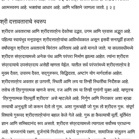
आत्मस्वरुप आहे. भक्तांचा आधार आहे. आणि भक्तिने जाणला जातो. || २ ||
श्री दत्तावताराचे स्वरुप
श्रीदत्त अवताराचा आणि श्रीदत्तात्रेय देवतेचा उद्भव, उगम आणि प्रवास अद्भुत आहे.
पहिल्या स्वायंभुव मनूपासून श्रीदत्तात्रेयांचा आविर्भावकाल असून इसवी सनापूर्वी हजारो
वर्षांपासून श्रीदत्त अवताराचे चिरंतन अस्तित्व आहे असे मानले जाते. या कालावधीमध्ये
श्रीदत्त संप्रदायामध्ये अनेक पंथ आणि परंपरा निर्माण झाल्या आहेत. त्यांना श्रीदत्त
संप्रदायाचे उपसंप्रदाय असेही म्हणता येईल. यातील सर्व परंपरांमध्ये श्रीदत्तात्रेय हे
मुख्य दैवत, उपास्य दैवत, सद्गुरुरूप, सिद्धिदाता, अष्टांग योग मार्गदर्शक आहेत.
श्रीदत्तात्रेय अवतार हा उत्पत्ती, स्थिती आणि लय या तिन्ही स्थितींचा निर्देशक आहे.
तसेच तो त्रिगुणात्मक म्हणजे सत्त्व, रज आणि तम या तिन्ही गुणांनी युक्त आहे. म्हणूनच
‘त्रिगुणात्मक त्रिमूर्ती श्रीदत्त’ असे म्हटलेले आहे. निर्गुण आणि निराकार अशा ब्रह्म
तत्त्वाची अनुभूती जो करून देतो तो गुरू. अशा गुरूचांही जो गुरू तो श्रीदत्त गुरू. संपूर्ण
विश्वाचे गुरूपद श्रीदत्तात्रेयांना बहाल केले गेले आहे. गुरू हा कैवल्याची मूर्ती, मूर्तिमंत
ज्ञान आणि सच्चिदानंद रूप असतो. श्रीदत्त संप्रदायामध्ये त्यागाला सर्वोच्च प्राधान्य
आहे. सज्जनांचे रक्षण, दुर्जनांचे निर्दालन, धर्माचे पुनरुज्जीवन, सामाजिक संतुलन आणि