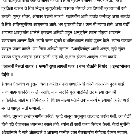
"ती पतिव्रता कशी आहे ते आम्ही पहातो व तिचा व्रतभंग आम्ही जरूर करतो." अशी
प्रतिज्ञा करून ते तिघे मिळून मृत्युलोकांत यवयास निघाले.त्या तिघांनी ब्राह्मणाची रूपे
घेतली. शुभ्र धोतर, अंगावर रेशमी उपरणे, यज्ञोपवीत आणि हातांत कमंडलू अशा थाटांत
ते तिघे अत्रिमुनींच्या आश्रमांत आले. भर दुपारची वेळ ! ऊन मी म्हणत होते. अशा वेळीं
आपल्या आश्रमांत आलेले ब्राह्मण अतिथी पाहून अनुसूयेने त्यांना मोठ्या आदराने
बसावयास आसन दिले. त्यांचे चरण धुतले व भक्तिभावाने त्यांचे पूजन केले. त्यांना पाटावर
बसवून जेवण वाढले. पण तिला अतिथी म्हणाले- "आम्हीलांबून आलो असून, तुझे सुंदर
स्वरूप पाहून आम्हांस इच्छा झाली आहे की, तू नग्न होऊन आम्हांस अन्न वाढावे.
“आसनी बैसतां सत्वर । म्हणती क्षुधा लागली फार ।नग्न होऊनि निर्धार । इच्छाभोजन
देइंजे ॥
हे वचन ऐकतांच अनुसूया चिंतन करीत मनांत म्हणाली- 'हे कोणी कारणिक पुरुष माझें
सत्त्व पाहाण्याकरिता आले असावे. यांस जर विन्मुख पाठविले तर माझ्या सत्वाची
हानिहोईल. माझें मन निर्मळ आहे. शिवाय माझ्या पतीचें तपःसामर्थ्य माझ्यामागे आहे.' असें
मनांत आणून सती म्हणाली, -
"थांबा, तुमच्या इच्छेप्रमाणेंच करितें.''एवढे बोलून अनुसूया तात्काळ घरांत गेली. त्या वेळीं
तिचे पति देवाजवळ ध्यानस्थ बसले होते. त्यांस ही सारी कथा निवेदन केली. तेव्हां मुनींनी
अंतर्ज्ञानाने हे सारे ओळखले व आपल्या पत्नीस एका पंचपात्रांत गंगोदक देऊन म्हणाले, -