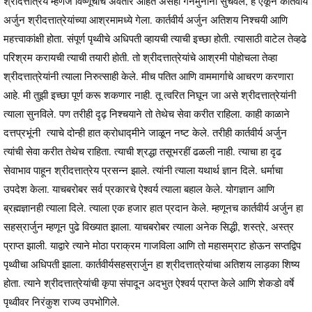
श्रीदत्तात्रेय म्हणजे विष्णूचाच अवतार आहेत असेही गर्नमुनींनी सुचवले, हे ऐकून कार्तवीर्य
अर्जुन श्रीदत्तात्रेयांच्या आश्रमामध्ये गेला. कार्तवीर्य अर्जुन अतिशय निश्चयी आणि
महत्त्वाकांक्षी होता. संपूर्ण पृथ्वीचे अधिपती व्हायची त्याची इच्छा होती. त्यासाठी वाटेल तेव्हढे
परिश्रम करायची त्याची तयारी होती. तो श्रीदत्तात्रेयांचे आश्रमी पोहोचला तेव्हा
श्रीदत्तात्रेयांनी त्याला निरुत्साही केले. मीच पतित आणि वाममार्गाचे आचरण करणारा
आहे. मी तुझी इच्छा पूर्ण करू शकणार नाही. तू त्वरित निघून जा असे श्रीदत्तात्रेयांनी
त्याला सुनविले. पण तरीही दृढ़ निश्चयाने तो तेथेच सेवा करीत राहिला. काही काळाने
दत्तप्रभूंनी त्याचे दोन्ही हात क्रोधाद्मीने जाळून नष्ट केले. तरीही कार्तवीर्य अर्जुन
त्यांची सेवा करीत तेथेच राहिता. त्याची श्रद्धा तसूभरहीं ढळली नाही. त्याचा हा दृढ
सेवाभाव पाहून श्रीदत्तात्रेय प्रसन्न झाले. त्यांनी त्याला यथार्थ ज्ञान दिले. धर्माचा
उपदेश केला. याचबरोबर सर्व प्रकारचे ऐश्वर्य त्याला बहाल केले. योगज्ञान आणि
ब्रह्मज्ञानही त्याला दिले. त्याला एक हजार हात प्रदान केले. म्हणूनच कार्तवीर्य अर्जुन हा
सहस्रार्जुन म्हणून पुढे विख्यात झाला. याचबरोबर त्याला अनेक सिद्धी, शस्त्रे, अस्त्र
प्राप्त झाली. याद्वारे त्याने मोठा पराक्रम गाजविला आणि तो महासम्राट होऊन सप्तद्विप
पृथ्वीचा अधिपती झाला. कार्तवीर्यसहस्रार्जुन हा श्रीदत्तात्रेयांचा अतिशय लाड़का शिष्य
होता. त्याने श्रीदत्तात्रेयांची कृपा संपादून अदभुत ऐश्वर्य प्राप्त केले आणि शेकडो वर्षे
पृथ्वीवर निरंकुश राज्य उपभोगिले.