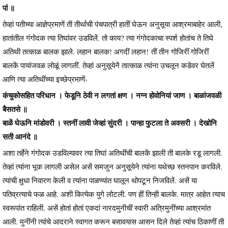
पां ॥
तेव्हां पतीच्या आज्ञेप्रमाणें ती तीर्थाची पंचपात्री हातीं घेऊन अनुसूया आश्रमाबाहेर आली,
हातांतील गंगोदक त्या तिघांवर उडविलें. तो काय? त्या गंगोदकाचा स्पर्श होतांच ते तिघे
अतिथी तत्काळ बालक झाले. लहान बालक! अगदीं लहान! तीं तीन गोजिरीं गोजिरीं
बालकें पायांजवळ लोळूं लागलीं. तेव्हां अनुसूयेनें तात्काळ त्यांना उचलून कडेवर घेतलें
आणि त्या अतिथींच्या इच्छेप्रमाणें-
कंचुकोसहित परिधान । फेडूनि ठेवी न लगतां क्षण । नग्न होवोनियां जाण । बाळांजवळी
बैसतसे ॥
बाळें घेऊनि मांडोवरी । स्तनीं लावी जेव्हां सुंदरी । पान्हा फुटला ते अवसरी । देखोनि
सती आनंदे ॥
अशा तर्हेने गंगोदक उडविल्यावर त्या तिघां अतिथींची बालकें झाली ती बालके रडू लागली.
तेव्हां त्यांना भूक लागली असेल असें समजुन अनुसूयेने त्यांना यथेच्छ स्तनपान करविले.
त्यांची क्षुधा निवारण केली व त्यांना पाळण्यांत घालून थोपटून निजविलें. असें या
पतिव्रत्याचे फळ आहे. अशी कित्येक युगे लोटली. पण हीं तिन्ही बालके. मात्र आहेत त्याच
स्वरूपांत राहिली. असें होतां होतां एकदां नारदमुनीचीं स्वारी अत्रिमुनींच्या आश्रमांत
आली. मुनींनी त्यांचे आदराने स्वागत करून बसावयास आसन दिले तेव्हां त्यांच ठिकाणीं ती