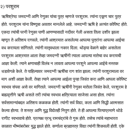
२) परशुराम
ऋषिश्रेष्ठ जमदग्नी आणि रेणुका यांचा पुत्र म्हणजे परशुराम. त्यांना एकूण चार पुत्र
होते. परशुराम यांना विष्णूचा अवतार मानलेले आहे. जमदग्नी ऋषि हे अत्यंत कोपिष्ट होते.
एकदा त्यांची पत्नी रेणुका पाणी आणण्यासाठी नदीवर गेली असता तिला उशीर झाला
म्हणून ते अतिशय रागवले, त्यांनी आश्रमात असलेल्या आपल्या पुत्रांना आपल्या आईचा
वध करायला सांगितले. त्यांनी मातृवधाला नकार दिला. थोड्या वेळाने बाहेर असलेला
परशुराम आश्रमात आला तेव्हा जमदग्नी ऋषींनी त्याला आपल्या मातेचा वध करायची
आज्ञा केली. त्याने क्षणाचाही विलंब न लावता आपल्या परशुने आपल्या आईचे मस्तक
धडावेगळे केले. ते पाहिल्यावर जमदग्नी ऋषींचा राग शांत झाला. त्यांनी परशुरामाला वर
माग अशी आज्ञा केली. तेव्हा त्याने आपल्या आईला पुन्हा जिवंत करा आणि आपला कोपिष्ट
स्वभाव संपवा असे वर मागितले. जमदग्नी ऋषींनी रेणुका मातेला जिवंत केले, परशुराम हे
बाह्यवृत्तीने ऋषी असले तरी त्यांचा स्वभाव क्षत्रियाला साजेसा असा होता. त्यांना
सर्वसामान्यांबद्दल अतिशय कळकळ होती. त्यांनी सर्व विद्या, कला आणि सिद्धी आत्मसात
केल्या होत्या. ते शस्त्र आणि युद्ध विद्येतही निपुण होते. ते ही आपल्या पित्याप्रमाणे थोडे
रागीट स्वभावाचे होते. प्रत्यक्ष प्रभू रामचंद्रांचे ते गुरू होते. तसेच त्यांचे महाभारत
काळात भीष्मांबरोबर युद्ध झाले होते. कर्णाला ब्रह्मास्त्र विद्या त्यांनी शिकवली होती. एके