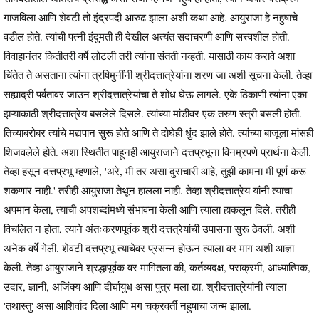
गाजविला आणि शेवटी तो इंद्रपदी आरुढ झाला अशी कथा आहे. आयुराजा हे नहुषाचे
वडील होते. त्यांची पत्नी इंदुमती ही देखील अत्यंत सदाचरणी आणि सत्त्वशील होती.
विवाहानंतर कितीतरी वर्षे लोटली तरी त्यांना संतती नव्हती. यासाठी काय करावे अशा
चिंतेत ते असताना त्यांना त्रषिमुनींनी श्रीदत्तात्रेयांना शरण जा अशी सूचना केली. तेव्हा
सह्याद्री पर्वतावर जाउन श्रीदत्तात्रेयांचा ते शोध घेऊ लागले. एके ठिकाणी त्यांना एका
झऱ्याकाठी श्रीदत्तात्रेय बसलेले दिसले. त्यांच्या मांडीवर एक तरुण स्त्री बसली होती.
तिच्याबरोबर त्यांचे मद्यपान सुरू होते आणि ते दोघेही धुंद झाले होते. त्यांच्या बाजूला मांसही
शिजवलेले होते. अशा स्थितीत पाहूनही आयुराजाने दत्तप्रभूना विनम्रपणे प्रार्थना केली.
तेव्हा हसून दत्तप्रभू म्हणाले, 'अरे, मी तर असा दुराचारी आहे, तुझी कामना मी पूर्ण करू
शकणार नाही.' तरीही आयुराजा तेथून हालला नाही. तेव्हा श्रीदत्तात्रेय यांनी त्याचा
अपमान केला, त्याची अपशब्दांमध्ये संभावना केली आणि त्याला हाकलून दिले. तरीही
विचलित न होता, त्याने अंतःकरणपूर्वक श्री दत्तत्रेयांची उपासना सुरू ठेवली. अशी
अनेक वर्षे गेली. शेवटी दत्तप्रभू त्याचेवर प्रसन्न होऊन त्याला वर माग अशी आज्ञा
केली. तेव्हा आयुराजाने श्रद्धापूर्वक वर मागितला की, कर्तव्यदक्ष, पराक्रमी, आध्यात्मिक,
उदार, ज्ञानी, अजिंक्य आणि दीर्घायुध असा पुत्र मला द्या. श्रीदत्तात्रेयांनी त्याला
'तथास्तु' असा आशिर्वाद दिला आणि मग चक्रवर्ती नहुषाचा जन्म झाला.