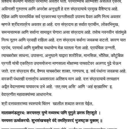
विश्वाचे कल्याण यासाठी परमात्मा अवतार घेतो. परमात्म्याचे आत्म्याशी असलेले एकत्व,
अविनाशी गुरुतत्त्व आणि अपरोक्ष अनुभूती हे दत्त संप्रदायाचे प्रमुख वैशिष्टय़ आहे.
ऐहिक आणि पारमार्थिक सर्व प्रकारच्या प्रगतीसाठी उपास्य दैवत आणि नित्य अवतार
म्हणजे श्रीदत्तात्रेय अवतार हा आहे. दत्त संप्रदाय हा सर्वात प्राचीन, लोकाभिमुख,
समन्वयात्मक आणि सर्वाना सामावून घेणारा असा संप्रदाय आहे. तसेच नवनवीन संतांमुळे
नित्य नूतन आणि प्रवाही राहिला आहे. दत्त संप्रदाय सर्वाना जवळचा वाटतो. कारण यात
प्रपंच, परमार्थ आणि मुक्तीचा यथायोग्य मेळ घातला गेला आहे. प्रापंचिक उन्नती,
त्याचबरोबर साधना, उपासना, अनुष्ठाने याद्वारा शारीरिक, मानसिक, भौतिक, कौटुंबिक
प्रगती यांची एकत्रित उपाययोजना माणसाला मोक्षाच्या पायवाटेवर अलगद पुढे घेऊन
जाते. दत्त संप्रदाय शैव, वैष्णव याचबरोबर शाक्त, गाणपत्य, इ. सर्व पंथांना जवळचा आहे.
वारकरी पंथातही दत्तात्रेय अवताराला अतिशय मान आहे. दत्त संप्रदायाचे तत्त्वज्ञान
अद्वैत वेदान्ताच्या पायावरच उभे आहे. ‘तत् त्वम् असि’ आणि ‘अहं ब्रह्मास्मि’ इ.
वेदप्रणीत महावाक्यांच्या आधारानेच.
श्री दत्तावताराच्या स्वरुपाचे चिंतन खालील शब्दात करता येईल,
मालाकमंडलुरध: करयस्त्र युग्मे मध्यस्थ पाणि युगुले डमरू त्रिशुले ।
यस्यस्त ऊर्ध्वकरयो: शुभशंखचक्रे वंदे तमत्रिवरदं भुजषट्क युक्तम् ॥