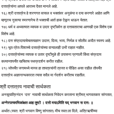
दत्तात्रेयांना आपले आराध्य दैवत मानले आहे.
१६) श्री दत्तात्रेय हे शरणगत वत्सल व भक्तांवर अनुकंपा व दया करणारे आहेत आणि
म्हणूनच नुसत्या स्मरणानेच ते भक्ताची आर्त हाक ऐकून धाऊन येतात.
१७) धर्म व अध्यात्मात व्यापक व उदार दृष्टीकोन हा दत्तावताराचा आणखी एक विशेष एक
विशेष आहे.
१८) दत्त संप्रदायाचेचतत्वज्ञान उदात्त, दिव्य, भव्य, निर्मळ व सोलीव अव्दैत स्वरुप आहे.
१९) भूत-प्रेत-पिशाच्चे दत्तात्रेयांच्या वाऱ्यालाही उभी राहात नाहीत.
२०) दत्तात्रेयांच्या व्यापक व उतार दृष्टीमुळे ही उपासना प्रणाली किंवा संप्रदाय
कल्पान्तापर्यँत खचितच पथप्रदर्शन करीत राहील.
२१) जोपर्यँत जगामध्ये मानव हा तापत्रयांनी त्रस्त व पीडित असा राहील तोपर्यँत
दत्तात्रेय अज्ञानान्धकारात त्यास सदैव मा र्गदर्शन करीतच राहतील.
श्री दत्तात्रय नावाची सार्थकता
अनसूयात्रिनंदन ‘दत्त’ नावाची सार्थकता निवेदन करताना श्रीमत् भागवतकार सांगतात,
अन्नेरपत्यमभिकांक्षत आह तुष्टो । दत्तो मयाऽमिति यद् भगवान स दत्त: ॥
अर्थात (स्वत: श्री भगवान विष्णु सांगतात) मीच स्वत:ला दिले, अत्रिऋषींच्या