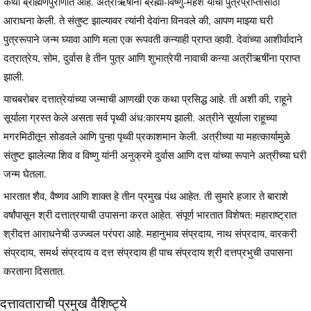
कथा ब्राह्मणपुराणात आहे. अत्रीऋषींनी ब्रह्मा-विष्णु-महेश यांची पुत्रप्राप्तीसाठी
आराधना केली. ते संतुष्ट झाल्यावर त्यांनी देवांना विनवले की, आपण माझ्या घरी
पुत्ररूपाने जन्म घ्यावा आणि मला एक रूपवती कन्याही प्राप्त व्हावी. देवांच्या आशीर्वादाने
दत्रात्रेय, सोम, दुर्वास हे तीन पुत्र आणि शुभात्रेयी नावाची कन्या अत्रीऋषींना प्राप्त
झाली.
याचबरोबर दत्तात्रेयांच्या जन्माची आणखी एक कथा प्रसिद्ध आहे. ती अशी की, राहूने
सूर्याला ग्रस्त केले असता सर्व पृथ्वी अंध:कारमय झाली. अत्रीने सूर्याला राहूच्या
मगरमिठीतून सोडवले आणि पुन्हा पृथ्वी प्रकाशमान केली. अत्रीच्या या महत्कार्यामुळे
संतुष्ट झालेल्या शिव व विष्णु यांनी अनुक्रमे दुर्वास आणि दत्त यांच्या रूपाने अत्रीच्या घरी
जन्म घेतला.
भारतात शैव, वैष्णव आणि शाक्त हे तीन प्रमुख पंथ आहेत. ती सुमारे हजार ते बाराशे
वर्षांपासून श्री दत्तात्रयाची उपासना करत आहेत. संपूर्ण भारतात विशेषत: महाराष्ट्रात
श्रीदत्त आराधनेची उज्ज्वल परंपरा आहे. महानुभाव संप्रदाय, नाथ संप्रदाय, वारकरी
संप्रदाय, समर्थ संप्रदाय व दत्त संप्रदाय ही पाच संप्रदाय श्री दत्तप्रभुची उपासना
करताना दिसतात.
दत्तावताराची प्रमुख वैशिष्ट्ये