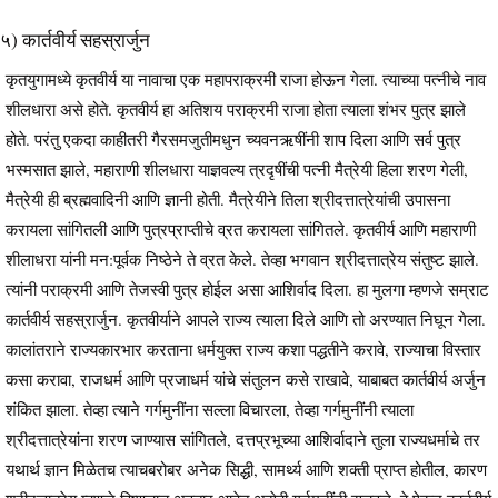
५) कार्तवीर्य सहस्रार्जुन
कृतयुगामध्ये कृतवीर्य या नावाचा एक महापराक्रमी राजा होऊन गेला. त्याच्या पत्नीचे नाव
शीलधारा असे होते. कृतवीर्य हा अतिशय पराक्रमी राजा होता त्याला शंभर पुत्र झाले
होते. परंतु एकदा काहीतरी गैरसमजुतीमधुन च्यवनऋषींनी शाप दिला आणि सर्व पुत्र
भस्मसात झाले, महाराणी शीलधारा याज्ञवल्य त्रदृषींची पत्नी मैत्रेयी हिला शरण गेली,
मैत्रेयी ही ब्रह्मवादिनी आणि ज्ञानी होती. मैत्रेयीने तिला श्रीदत्तात्रेयांची उपासना
करायला सांगितली आणि पुत्रप्राप्तीचे व्रत करायला सांगितले. कृतवीर्य आणि महाराणी
शीलाधरा यांनी मन:पूर्वक निष्ठेने ते व्रत केले. तेव्हा भगवान श्रीदत्तात्रेय संतुष्ट झाले.
त्यांनी पराक्रमी आणि तेजस्वी पुत्र होईल असा आशिर्वाद दिला. हा मुलगा म्हणजे सम्राट
कार्तवीर्य सहस्रार्जुन. कृतवीर्याने आपले राज्य त्याला दिले आणि तो अरण्यात निघून गेला.
कालांतराने राज्यकारभार करताना धर्मयुक्त राज्य कशा पद्धतीने करावे, राज्याचा विस्तार
कसा करावा, राजधर्म आणि प्रजाधर्म यांचे संतुलन कसे राखावे, याबाबत कार्तवीर्य अर्जुन
शंकित झाला. तेव्हा त्याने गर्गमुनींना सल्ला विचारला, तेव्हा गर्गमुनींनी त्याला
श्रीदत्तात्रेयांना शरण जाण्यास सांगितले, दत्तप्रभूच्या आशिर्वादाने तुला राज्यधर्माचे तर
यथार्थ ज्ञान मिळेतच त्याचबरोबर अनेक सिद्धी, सामर्थ्य आणि शक्ती प्राप्त होतील, कारण