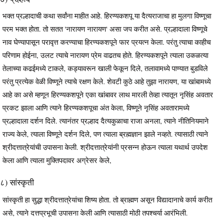
भक्त प्रल्हादाची कथा सर्वांना माहीत आहे. हिरण्यकशपू या दैत्यराजाचा हा मुलगा विष्णूचा
परम भक्त होता. तो सतत 'नारायण नारायण' असा जप करीत असे. प्रल्हादाला विष्णूचे
नाव घेण्यापासून परावृत्त करण्याचा हिरण्यकशपूने फार प्रयत्न केला. परंतु त्याचा काहीच
परिणाम होईना, उलट त्याचे नारायण प्रेम वाढतच होते. हिरण्यकशपूने त्याला उकळत्या
तेलाच्या कढईमध्ये टाकले, कड्यावरून खाली फेकून दिले, तलावामध्ये पाण्यात बुडविले
परंतु प्रत्येक वेळी विष्णूने त्याचे रक्षण केले. शेवटी कुठे आहे तुझा नारायण, या खांबामध्ये
आहे का असे म्हणून हिरण्यकशपूने एका खांबावर लाथ मारली तेव्हा त्यातून नृसिंह अवतार
प्रकट झाला आणि त्याने हिरण्यकशपूचा अंत केला, विष्णूने नृसिंह अवतारामध्ये
प्रल्हादाला दर्शन दिले. त्यानंतर प्रल्हाद दैत्यकुळाचा राजा अनला, त्याने नीतिनियमाने
राज्य केले, त्याला विष्णूने दर्शन दिले, पण त्याला ब्रह्मज्ञान झाले नव्हते. त्यासाठी त्याने
श्रीदत्तात्रेयांची उपासना केली. श्रीदत्तात्रेयांनी प्रसन्न होऊन त्याला यथार्थ उपदेश
केला आणि त्याला मुक्तिपदावर अग्रेसर केले,
८) सांस्कृती
सांस्कृती हा सुद्धा श्रीदत्तात्रेयांचा शिष्य होता. तो ब्राह्मण असून विद्यादानाचे कार्य करीत
असे, त्याने दत्तप्रभूची उपासना केली आणि त्यासाठी मोठी तपश्चर्या आरंभिली.