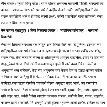
तीन बालके ( ब्रह्मा-विष्णु-महेश ) रांगत खेळत असतांना नारदांनी पाहिली. नारदांनी त्या
बालकांना तात्काळ ओळखले, पण तेथे ते कांहीच बोलले नाहींत. अत्रिमुनींचा निरोप
घेऊन स्वर्गलोकीं आले व ही गोष्ट त्यांनीं लक्ष्मी, पार्वती व सावित्री यांना सांगितली. तेव्हा
त्या फार चिंताग्रस्त झाल्या.
ऐसें सांगता ब्रह्मपुंत्र । तिघी मिळाल्या एकत्र । जोडोनियां पाणिपात्र । नारदासी
विचारिती ।
तेव्हां त्या तिघांनी नारदाला हात जोडून अशी विनंती केली की, 'हे मुनिवर, आम्हांला त्या
अत्रिमुनींच्या आश्रमांत घेऊन चला. म्हणजे आम्ही आपापले भ्रतार (पति) परत शोधून
घेऊन येऊं. तेव्हा नारदांनी त्यांना तो अत्रिमुनींचा आश्रम दाखविला. इकडे या तिघी त्या
अनुसूयेकडे गेल्या. तिची त्यांनी करुणा भाकुन झालेली सारी कथा निवेदन केली व
अनुसूयेची क्षमा मागितली. तेव्हा त्या अनुसूयेस दया येऊन तिनें हा वृत्तांत आपल्या पतीस
सांगितला. तेव्हां अत्रिमुनींनी फिरून गंगोदक देऊन तें त्या बालकांवर शिंपडण्यास
सांगितले.तेव्हा हातांत तीर्थाची पंचपात्री घेऊन अनुसूया बाहेर आली. त्या बालकांवर
गंगोदक शिंपडले. तेव्हां तीं बालकेंपूर्ववत् देवस्वरूप झाली. ब्रह्मा- विष्णु- महेश. इतक्यांत
मुनि बाहेर आले. त्यांनीं देवांना साष्टांग नमस्कार घातला. त्यावेळी विष्णु, शंकर, ब्रह्मदेव,
प्रसन्न झाले व म्हणाले, "हे अनुसूये आम्ही तुजवर प्रसन्न झालो आहोत. इच्छित वर माग