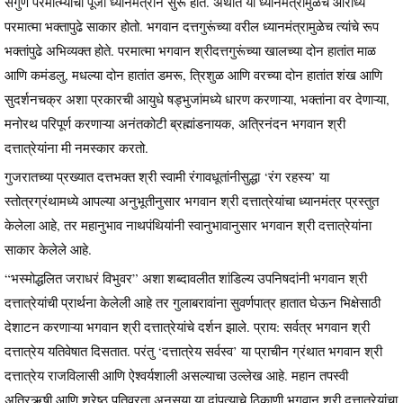
सगुण परमात्म्याची पूजा ध्यानमंत्राने सुरू होते. अर्थात या ध्यानमंत्रामुळेच आराध्य
परमात्मा भक्तापुढे साकार होतो. भगवान दत्तगुरूंच्या वरील ध्यानमंत्रामुळेच त्यांचे रूप
भक्तांपुढे अभिव्यक्त होते. परमात्मा भगवान श्रीदत्तगुरूंच्या खालच्या दोन हातांत माळ
आणि कमंडलु, मधल्या दोन हातांत डमरू, त्रिशुळ आणि वरच्या दोन हातांत शंख आणि
सुदर्शनचक्र अशा प्रकारची आयुधे षड्भुजांमध्ये धारण करणाऱ्या, भक्तांना वर देणाऱ्या,
मनोरथ परिपूर्ण करणाऱ्या अनंतकोटी ब्रह्मांडनायक, अत्रिनंदन भगवान श्री
दत्तात्रेयांना मी नमस्कार करतो.
गुजरातच्या प्रख्यात दत्तभक्त श्री स्वामी रंगावधूतांनीसुद्धा ‘रंग रहस्य’ या
स्तोत्रग्रंथामध्ये आपल्या अनुभूतीनुसार भगवान श्री दत्तात्रेयांचा ध्यानमंत्र प्रस्तुत
केलेला आहे, तर महानुभाव नाथपंथियांनी स्वानुभावानुसार भगवान श्री दत्तात्रेयांना
साकार केलेले आहे.
“भस्मोद्धलित जराधरं विभुवर” अशा शब्दावलीत शांडिल्य उपनिषदांनी भगवान श्री
दत्तात्रेयांची प्रार्थना केलेली आहे तर गुलाबरावांना सुवर्णपात्र हातात घेऊन भिक्षेसाठी
देशाटन करणाऱ्या भगवान श्री दत्तात्रेयांचे दर्शन झाले. प्राय: सर्वत्र भगवान श्री
दत्तात्रेय यतिवेषात दिसतात. परंतु ‘दत्तात्रेय सर्वस्व’ या प्राचीन ग्रंथात भगवान श्री
दत्तात्रेय राजविलासी आणि ऐश्वर्यशाली असल्याचा उल्लेख आहे. महान तपस्वी
अत्रिऋषी आणि श्रेष्ठ पतिव्रता अनुसूया या दांपत्याचे ठिकाणी भगवान श्री दत्तात्रेयांचा