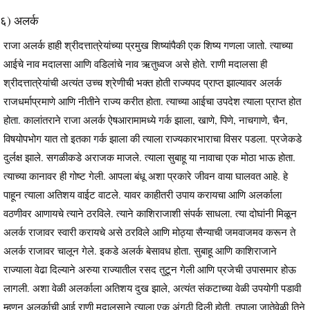
६) अलर्क
राजा अलर्क हाही श्रीदत्तात्रेयांच्या प्रमुख शिष्यांपैकी एक शिष्य गणला जातो. त्याच्या
आईचे नाव मदालसा आणि वडिलांचे नाव ऋतुध्वज असे होते. राणी मदालसा ही
श्रीदत्तात्रेयांची अत्यंत उच्च श्रेणीची भक्त होती राज्यपद प्राप्त झाल्यावर अलर्क
राजधर्माप्रमाणे आणि नीतीने राज्य करीत होता. त्याच्या आईचा उपदेश त्याला प्राप्त होत
होता. कालांतराने राजा अलर्क ऐषआरामामध्ये गर्क झाला, खाणे, पिणे, नाचगाणे, चैन,
विषयोपभोग यात तो इतका गर्क झाला की त्याला राज्यकारभाराचा विसर पडला. प्रजेकडे
दुर्लक्ष झाले. सगळीकडे अराजक माजले. त्याला सुबाहू या नावाचा एक मोठा भाऊ होता.
त्याच्या कानावर ही गोष्ट गेली. आपला बंधू अशा प्रकारे जीवन वाया घालवत आहे. हे
पाहून त्याला अतिशय वाईट वाटले. यावर काहीतरी उपाय करायचा आणि अलर्काला
वठणीवर आणायचे त्याने ठरविले. त्याने काशिराजाशी संपर्क साधला. त्या दोघांनी मिळून
अलर्क राजावर स्वारी करायचे असे ठरविले आणि मोठ्या सैन्याची जमवाजमव करून ते
अलर्क राजावर चालून गेले. इकडे अलर्क बेसावध होता. सुबाहू आणि काशिराजाने
राज्याला वेढा दिल्याने अरुया राज्यातील रसद तुटून गेली आणि प्रजेची उपासमार होऊ
लागली. अशा वेळी अलर्काला अतिशय दुख झाले, अत्यंत संकटाच्या वेळी उपयोगी पडावी
म्हणून अलर्काची आई राणी मदालसाने त्याला एक अंगठी दिली होती. तपाला जातेवेळी तिने