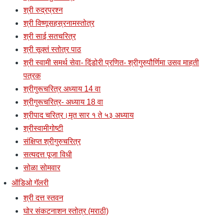
श्री रुद्रप्रश्न
श्री विष्णूसहस्रनामस्तोत्र
श्री साई सतचरित्र
श्री सूक्तं स्तोत्र पाठ
श्री स्वामी समर्थ सेवा- दिंडोरी प्रणित- श्रीगुरुपौर्णिमा उसव माहती
पत्रक
श्रीगुरूचरित्र अध्याय 14 वा
श्रीगुरूचरित्र- अध्याय 18 वा
श्रीपाद चरित्र।मृत सार १ ते ५३ अध्याय
श्रीस्वामीगोष्टी
संक्षिप्त श्रीगुरुचरित्र
सत्यदत्त पूजा विधी
सोळा सोमवार
ऑडिओ गॅलरी
श्री दत्त स्तवन
घोर संकटनाशन स्तोत्र (मराठी)