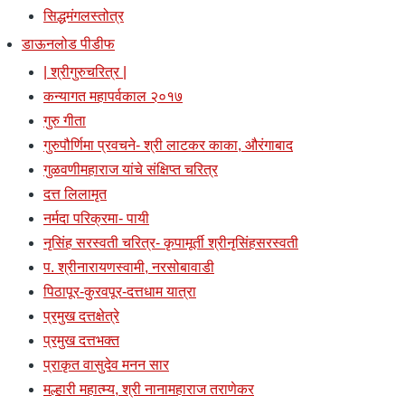
सिद्धमंगलस्तोत्र
डाऊनलोड पीडीफ
| श्रीगुरुचरित्र |
कन्यागत महापर्वकाल २०१७
गुरु गीता
गुरुपौर्णिमा प्रवचने- श्री लाटकर काका, औरंगाबाद
गुळवणीमहाराज यांचे संक्षिप्त चरित्र
दत्त लिलामृत
नर्मदा परिक्रमा- पायी
नृसिंह सरस्वती चरित्र- कृपामूर्ती श्रीनृसिंहसरस्वती
प. श्रीनारायणस्वामी, नरसोबावाडी
पिठापूर-कुरवपूर-दत्तधाम यात्रा
प्रमुख दत्तक्षेत्रे
प्रमुख दत्तभक्त
प्राकृत वासुदेव मनन सार
मल्हारी महात्म्य, श्री नानामहाराज तराणेकर