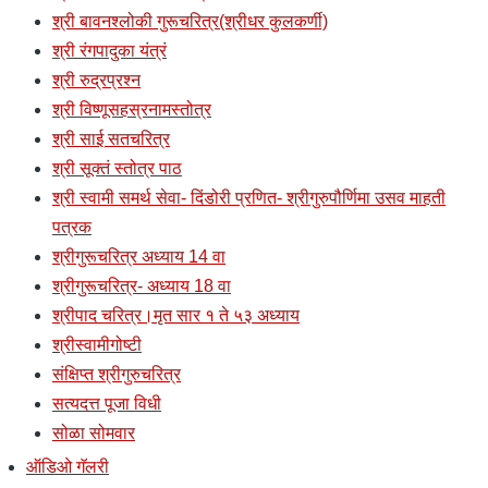
श्री बावनश्लोकी गुरूचरित्र(श्रीधर कुलकर्णी)
श्री रंगपादुका यंत्रं
श्री रुद्रप्रश्न
श्री विष्णूसहस्रनामस्तोत्र
श्री साई सतचरित्र
श्री सूक्तं स्तोत्र पाठ
श्री स्वामी समर्थ सेवा- दिंडोरी प्रणित- श्रीगुरुपौर्णिमा उसव माहती
पत्रक
श्रीगुरूचरित्र अध्याय 14 वा
श्रीगुरूचरित्र- अध्याय 18 वा
श्रीपाद चरित्र।मृत सार १ ते ५३ अध्याय
श्रीस्वामीगोष्टी
संक्षिप्त श्रीगुरुचरित्र
सत्यदत्त पूजा विधी
सोळा सोमवार
ऑडिओ गॅलरी