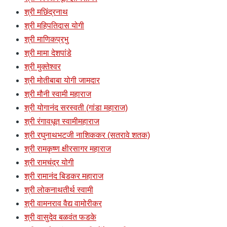
श्री मछिंद्रनाथ
श्री महिपतिदास योगी
श्री माणिकप्रभु
श्री मामा देशपांडे
श्री मुक्तेश्वर
श्री मोतीबाबा योगी जामदार
श्री मौनी स्वामी महाराज
श्री योगानंद सरस्वती (गांडा महाराज)
श्री रंगावधूत स्वामीमहाराज
श्री रघुनाथभटजी नाशिककर (सतरावे शतक)
श्री रामकृष्ण क्षीरसागर महाराज
श्री रामचंद्र योगी
श्री रामानंद बिडकर महाराज
श्री लोकनाथतीर्थ स्वामी
श्री वामनराव वैद्य वामोरीकर
श्री वासुदेव बळवंत फडके