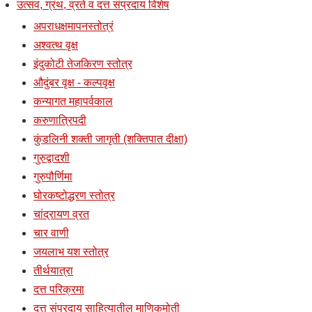
उत्सव, ग्रंथ, व्रते व दत्त संप्रदाय विशेष
अपराधक्षमापनस्तोत्रं
अश्वत्थ वृक्ष
इंदुकोटी तेजकिरण स्तोत्र
औदुंबर वृक्ष - कल्पवृक्ष
कन्यागत महापर्वकाल
करुणात्रिपदी
कुंडलिनी शक्ती जागृती (शक्तिपात दीक्षा)
गुरुद्वादशी
गुरुपौर्णिमा
घोरकष्टोद्धरण स्तोत्र
चांद्रायण व्रत
चार वाणी
जयलाभ यश स्तोत्र
तीर्थयात्रा
दत्त परिक्रमा
दत्त संप्रदाय साहित्यातील माणिकमोती