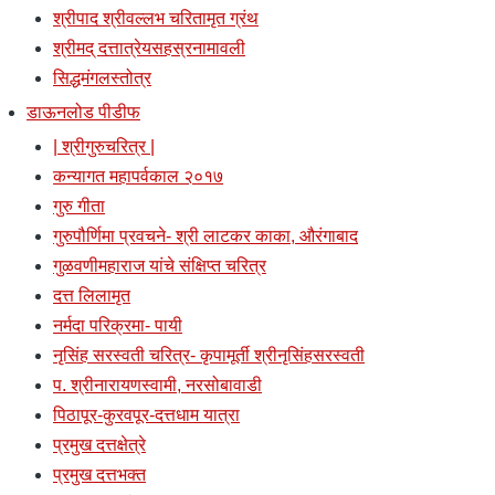
श्रीपाद श्रीवल्लभ चरितामृत ग्रंथ
श्रीमद् दत्तात्रेयसहस्रनामावली
सिद्धमंगलस्तोत्र
डाऊनलोड पीडीफ
| श्रीगुरुचरित्र |
कन्यागत महापर्वकाल २०१७
गुरु गीता
गुरुपौर्णिमा प्रवचने- श्री लाटकर काका, औरंगाबाद
गुळवणीमहाराज यांचे संक्षिप्त चरित्र
दत्त लिलामृत
नर्मदा परिक्रमा- पायी
नृसिंह सरस्वती चरित्र- कृपामूर्ती श्रीनृसिंहसरस्वती
प. श्रीनारायणस्वामी, नरसोबावाडी
पिठापूर-कुरवपूर-दत्तधाम यात्रा
प्रमुख दत्तक्षेत्रे
प्रमुख दत्तभक्त