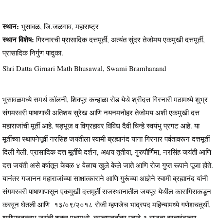
स्थान:
भुसावळ, जि.जळगाव, महाराष्ट्र
स्थान विशेष:
गिरनारची प्रासादिक दत्तमूर्ती, अत्यंत सुंदर तेजोमय एकमुखी दत्तमूर्ती,
प्रासादिक निर्गुण पादुका.
Shri Datta Girnari Math Bhusawal, Swami Bramhanand
भुसावळमध्ये समर्थ कॉलनी, शिवपूर कन्हाळा रोड येथे श्रीदत्त गिरनारी मठामध्ये शुभ्र
संगमरवरी पाषाणाची अतिशय सुरेख आणि नयनमनोहर तेजोमय अशी एकमुखी दत्त
महाराजांची मूर्ती आहे. षड्भूज व विग्रहावर विविध दैवी चिन्हे स्वयंभु प्रगट आहे. या
मूर्तीच्या स्थापनेपूर्वी नरसिंह जयंतीला स्वामी ब्रह्मानंद यांना गिरनार पर्वतावरून दत्तमूर्ती
दिली गेली. प्रासादिक दत्त मूर्तीचे दर्शन, अक्षय तृतीया, गुरुपौर्णिमा, नरसिंह जयंती आणि
दत्त जयंती असे वर्षातून केवळ ४ वेळाच खुले केले जाते आणि रोज गुप्त रूपाने पूजा होते.
यानंतर गजानन महाराजांच्या साक्षात्काराने आणि गुरूंच्या आज्ञेने स्वामी ब्रह्मानंद यांनी
संगमरवरी पाषाणापासून एकमुखी दत्तमूर्ती राजस्थानातील जयपूर येथील कारागिराकडून
करवून घेतली आणि १३/०९/२०१८ रोजी म्हणजेच भाद्रपद महिन्यामध्ये गणेशचतुर्थी,
श्रीपादवल्लभ जयंती शुक्ल पक्षामध्ये, ब्राह्ममुहूर्तावर पहाटे ३ वाजता ब्रह्मवृंदाच्या