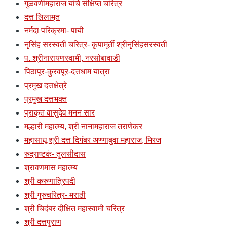
गुळवणीमहाराज यांचे संक्षिप्त चरित्र
दत्त लिलामृत
नर्मदा परिक्रमा- पायी
नृसिंह सरस्वती चरित्र- कृपामूर्ती श्रीनृसिंहसरस्वती
प. श्रीनारायणस्वामी, नरसोबावाडी
पिठापूर-कुरवपूर-दत्तधाम यात्रा
प्रमुख दत्तक्षेत्रे
प्रमुख दत्तभक्त
प्राकृत वासुदेव मनन सार
मल्हारी महात्म्य, श्री नानामहाराज तराणेकर
महासाधू श्री दत्त दिगंबर अण्णाबुवा महाराज, मिरज
रुद्राष्टकं- तुलसीदास
श्रावणमास महात्म्य
श्री करुणात्रिपदी
श्री गुरुचरित्र- मराठी
श्री चिदंबर दीक्षित महास्वामी चरित्र
श्री दत्तपुराण