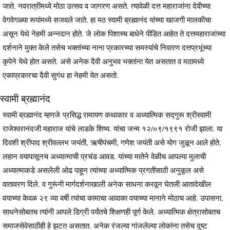
जाते. नवरात्रीमध्ये मोठा उत्सव व जागरण असते. त्यावेळी दत्त महाराजांना देवीच्या
वेगवेगळ्या रूपांमध्ये सजवले जाते. हा मठ स्वामी ब्रह्मानंद यांच्या खाजगी मालकीचा
असून येथे नेहमी अन्नदान होते. जे लोक पिशाच्च बाधेने पीडित आहेत ते दत्तमहाराजांच्या
दर्शनाने मुक्त केले तसेच भक्तांच्या नाना प्रकारच्या समस्यांचे निवारण दत्तप्रभूंच्या
कृपेने येथे होत असते. असे अनेक दैवी अनुभव भक्तांना येत असतात व मठामध्ये
एकाप्रकारचा दैवी सुगंध हा नेहमी येत असतो.
स्वामी ब्रह्मानंद
स्वामी ब्रह्मानंद म्हणजे प्रसिद्ध रामायण कथाकार व अध्यात्मिक सद्गुरू श्रीस्वामी
राजेश्वरानंदजी महाराज यांचे लाडके शिष्य. यांचा जन्म १२/०९/१९९१ रोजी झाला. या
दिवशी श्रीपाद श्रीवल्लभ जयंती, ऋषीपंचमी, गणेश जयंती असे योग जुळून आले होते.
लहान वयापासूनच अध्यात्माची प्रचंड आवड. यांच्या मातेने वेळीच आपल्या मुलाची
अध्यात्माकडे असलेली ओढ पाहून त्यांच्या अध्यात्मिक प्रगतीसाठी अनुकूल असे
वातावरण दिले. व गुरूंनी मार्गदर्शनाखाली अनेक साधना करवून घेतली आतादेखील
वयाच्या केवळ २९ व्या वर्षी त्यांचा कामाचा आवाका वयाच्या मानाने मोठाच आहे. उपासना,
साधनेसोबतच त्यांनी आपले डिग्री पर्यंतचे शिक्षणही पूर्ण केले. अध्यात्मिक क्षेत्रासोबतच
समाजसेवेसाठीही हे झटत असतात. अनेक रंजल्या गांजलेल्या लोकांना तसेच दुष्ट