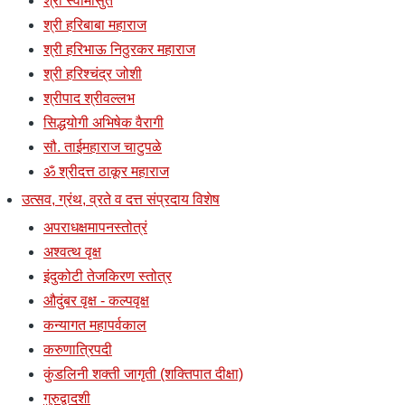
श्री स्वामीसुत
श्री हरिबाबा महाराज
श्री हरिभाऊ निठुरकर महाराज
श्री हरिश्चंद्र जोशी
श्रीपाद श्रीवल्लभ
सिद्धयोगी अभिषेक वैरागी
सौ. ताईमहाराज चाटुपळे
ॐ श्रीदत्त ठाकूर महाराज
उत्सव, ग्रंथ, व्रते व दत्त संप्रदाय विशेष
अपराधक्षमापनस्तोत्रं
अश्वत्थ वृक्ष
इंदुकोटी तेजकिरण स्तोत्र
औदुंबर वृक्ष - कल्पवृक्ष
कन्यागत महापर्वकाल
करुणात्रिपदी
कुंडलिनी शक्ती जागृती (शक्तिपात दीक्षा)
गुरुद्वादशी