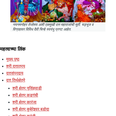
नयनमनोहर तेजोमय अशी एकमुखी दत्त महाराजांची मूर्ती. षड्भूज व
विग्रहावर विविध दैवी चिन्हे स्वयंभु प्रगट आहेत.
महत्वाच्या लिंक
मुख्य पृष्ठ
श्री दत्तात्रय
दत्तसंप्रदाय
दत्त तिर्थक्षेत्रे
श्री क्षेत्र नृसिंहवाडी
श्री क्षेत्र कडगंची
श्री क्षेत्र कारंजा
श्री क्षेत्र कुबेरेश्र्वर बडोदा