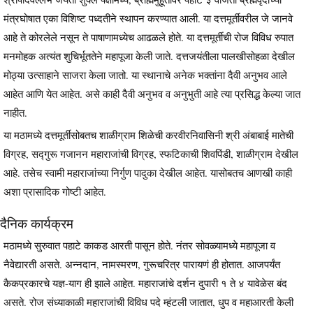
मंत्रघोषात एका विशिष्ट पध्दतीने स्थापन करण्यात आली. या दत्तमूर्तीवरील जे जानवे
आहे ते कोरलेले नसून ते पाषाणामध्येच आढळले होते. या दत्तमूर्तीची रोज विविध रुपात
मनमोहक अत्यंत शुचिर्भूततेने महापूजा केली जाते. दत्तजयंतीला पालखीसोहळा देखील
मोठ्या उत्साहाने साजरा केला जातो. या स्थानाचे अनेक भक्तांना दैवी अनुभव आले
आहेत आणि येत आहेत. असे काही दैवी अनुभव व अनुभुती आहे त्या प्रसिद्ध केल्या जात
नाहीत.
या मठामध्ये दत्तमूर्तीसोबतच शाळीग्राम शिळेची करवीरनिवासिनी श्री अंबाबाई मातेची
विग्रह, सद्गुरू गजानन महाराजांची विग्रह, स्फटिकाची शिवपिंडी, शाळीग्राम देखील
आहे. तसेच स्वामी महाराजांच्या निर्गुण पादुका देखील आहेत. यासोबतच आणखी काही
अशा प्रासादिक गोष्टी आहेत.
दैनिक कार्यक्रम
मठामध्ये सुरुवात पहाटे काकड आरती पासून होते. नंतर सोवळ्यामध्ये महापूजा व
नैवेद्यारती असते. अन्नदान, नामस्मरण, गुरूचरित्र पारायणं ही होतात. आजपर्यंत
कैकप्रकारचे यज्ञ-याग ही झाले आहेत. महाराजांचे दर्शन दुपारी १ ते ४ यावेळेस बंद
असते. रोज संध्याकाळी महाराजांची विविध पदे म्हंटली जातात, धुप व महाआरती केली