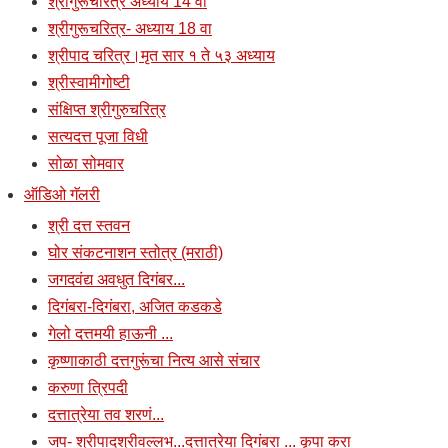
श्रीगुरूचरित्र अध्याय 14 वा
श्रीगुरूचरित्र- अध्याय 18 वा
श्रीपाद चरित्र।मृत सार १ ते ५३ अध्याय
श्रीस्वामीगोष्टी
संक्षिप्त श्रीगुरुचरित्र
सत्यदत्त पूजा विधी
सोळा सोमवार
ऑडिओ गॅलरी
श्री दत्त स्तवन
घोर संकटनाशन स्तोत्र (मराठी)
जगदवंद्य अवधुत दिगंबर...
दिगंबरा-दिगंबरा, अजित कडकडे
गेलो दत्तमयी हाऊनी ...
कृष्णाकाठी दत्तगुरूंचा नित्य आसे संचार
करुणा त्रिपदी
दत्तात्रेया तव शरणं...
जप- श्रीपादश्रीवल्लभ...दत्तात्रेया दिगंबरा ... कृपा करा