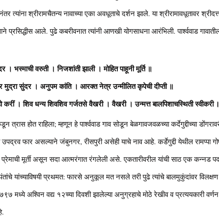
तर त्यांना श्रीरामचैतन्य नावाच्या एका अवधूताचे दर्शन झाले. या श्रीरामावधूतावर श्रीदत्तात
ने प्रसिद्धीस आले. पुढे कबरीवनात त्यांनी आणखी योगसाधना आरंभिली. पार्श्ववाड गावातील 
दर । भस्माची वरुती । निजशांती झाली । मोहित पाहूनी मूर्ति ॥
 मुद्रा सुंदर । अनुपम कांति । आरक्त नेत्र उन्मीलित कृपेची दीप्ती ॥
हो करीं । शिव धन्य शिवशिव गर्जतसे वैखरी । वैखरी । उन्मत्त बालपिशाचस्थिती स्वीकरी 
ांकडून त्रास होत राहिला; म्हणून हे पार्श्ववाड गाव सोडून बेळगावजवळच्या कर्देगुद्दीच्या डों
ा उपद्रव फार असल्याने जंबुनगर, रीसपुरी असेही याचे नाव आहे. कर्डेगुद्दी येथील रामप्पा
्ध प्रेमाची मूर्ती असून सदा आत्मरंगात रंगलेली असे. एकतारीवरील यांची साठ एक कन्नड प
पंतांचे यांच्याविषयी प्रथमत: फारसे अनुकूल मत नसले तरी पुढे त्यांचे बालमुकुंदांवर विलक्
७ मध्ये अश्विन वद्य १२च्या दिवशी झालेल्या अनुग्रहाचे मोठे रेखीव व प्रत्ययकारी वर्णन श्रीप
े.