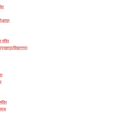
दिर
ोल्हापूर
त मंदिर
प्रज्ञापुर/विद्यानगर)
दिर
िर
 मंदिर
ुजराथ