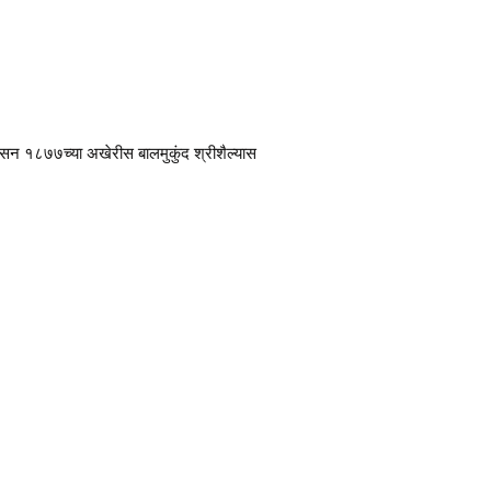
ती. सन १८७७च्या अखेरीस बालमुकुंद श्रीशैल्यास