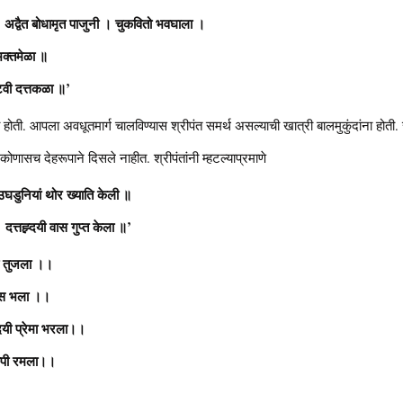
 अद्वैत बोधामृत पाजुनी । चुकवितो भवघाला ।
क्तमेळा ॥
कटवी दत्तकळा ॥’
िषयी होती. आपला अवधूतमार्ग चालविण्यास श्रीपंत समर्थ असल्याची खात्री बालमुकुंदांना हो
कोणासच देहरूपाने दिसले नाहीत. श्रीपंतांनी म्हटल्याप्रमाणे
। उघडुनियां थोर ख्याति केली ॥
 दत्तह्र्दयी वास गुप्त केला ॥’
मी तुजला ।।
हंस भला ।।
दयी प्रेमा भरला।।
वरुपी रमला।।