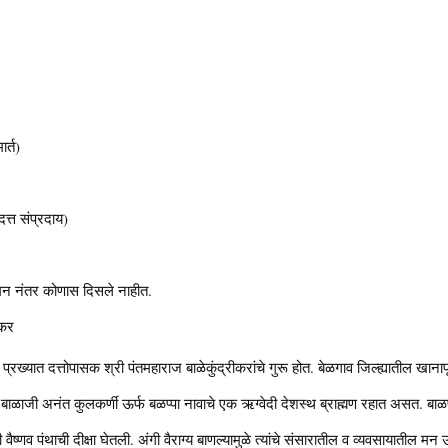
ार्त)
त्त संप्रदाय)
न नंतर कोणास दिसले नाहीत.
ीकर
प्रख्यात दत्तोपासक श्री पंतमहाराज बाळेकुंद्रीकरांचे गुरू होत. बेळगाव जिल्ह्यातील खानाप
बाळाजी अनंत कुलकर्णी ऊर्फ बळप्पा नावाचे एक ऋग्वेदी देशस्थ ब्राह्मण रहात असत. बाळप्पां
ंनी वैष्णव पंथाची दीक्षा घेतली. अंगी वैराग्य बाणल्यामुळे त्यांचे संसारातील व व्यवसायातील