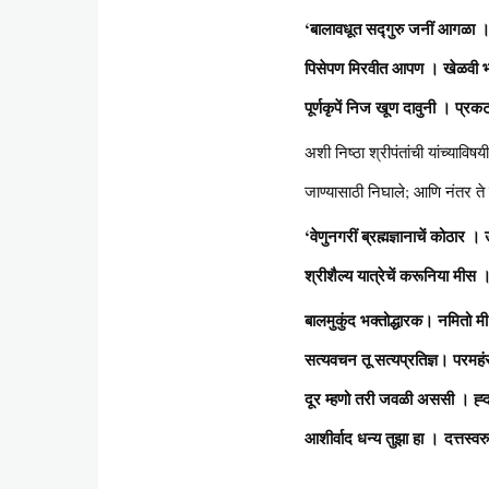
‘बालावधूत सद्गुरु जनीं आगळा ।
पिसेपण मिरवीत आपण । खेळवी भ
पूर्णकृपें निज खूण दावुनी । प्र
अशी निष्ठा श्रीपंतांची यांच्याव
जाण्यासाठी निघाले; आणि नंतर ते 
‘वेणुनगरीं ब्रह्मज्ञानाचें कोठार 
श्रीशैल्य यात्रेचें करूनिया मीस ।
बालमुकुंद भक्तोद्धारक। नमितो 
सत्यवचन तू सत्यप्रतिज्ञ। परम
दूर म्हणो तरी जवळी अससी । ह्
आशीर्वाद धन्य तुझा हा । दत्तस्