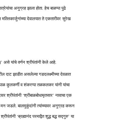
्रेयांचा अनुग्रह झाला होता. हेच बाळप्पा पुढे
मल्लिकार्जुनांच्या देवालयात ते एकतारीवर सुरेख
॥
’ असे यांचे वर्णन श्रीपंतांनी केले आहे.
गरावरील दाट झाडीत असलेल्या गडदलक्ष्मीच्या देवळात
 गोपाळ कुलकर्णी व शंकरप्पा तळकलकर यांनी यांचा
दावर श्रीपंतांनी ‘श्रीबाळबोधामृतसार’ नावाचा एक
षण मन जडले. बालमुकुंदांनी त्यांच्यावर अनुग्रह करून
ंतांनी ‘ब्रह्मानंद परमाद्वैत शुद्ध बद्ध सद्गुरु’ या