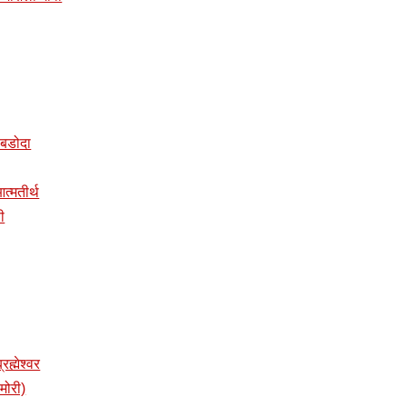
र बडोदा
 आत्मतीर्थ
ी
रह्मेश्वर
ामोरी)