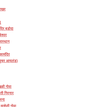
ुशिखर
ु
तमंदिर बडोदा
ळेश्वर
 देवस्थान
र
ुकामंदिर
प (बुचर आयलंड)
ांखळी गोवा
प्रती गिरनार
ालना
दिर माशेली गोवा