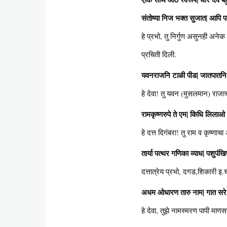
संतोष्या निज भक्त सुजात| आपि प
हे प्रभो, तु निर्गुण असुनही अने
प्रचिती दिली.
यवनराजनि टाळी पीड| जातपातनि 
हे देवा! तु यवन (मुसलमान) राजा
रामकृष्णरुपे ते एम| किधि लिलाओ
हे दत्त दिगंबरा! तु राम व कृष्
तार्या पत्थर गणिका व्याध| पशुपं
दत्तात्रेय प्रभो, दगड,शिकारी इ.
अधम ओधारण तारु नाम| गात सरे 
हे देवा, तुझे नामस्मरण पापी माण