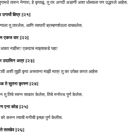
ामधे तारुन नेणारा, हे कृपाळू, तु तर अगदी अडाणी अशा धोब्याला पण उद्धारले आहेस.
 उगार्यो क्षिप्र ||२१||
्हणाला तु तारलेस, आणि व्यापारी ब्राम्हणशेठला वाचवलेस.
 गम एकज वार ||२२||
रे धावत नाहीस? एकदाच माझ्याकडे पहा!
केम उदासिन अत्र ||२३||
टावी अशी तुझी कृपा असताना माझी मात्र तु का उपेक्षा करत आहेस
सफळ ते सुतना कृत्स्ण ||२४||
र देउन तु तिचे स्वप्न साकार केलेस, तिचे मनोरथ पुर्ण केलेस.
ुरण एना कोड ||२५||
ोड बरे करुन त्याची मनीची इच्छा पुर्ण केलीस.
्य ते ततखेव ||२६||