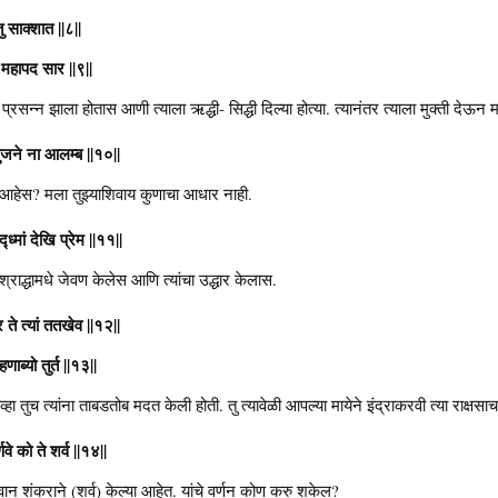
तु साक्शात ||८||
ति महापद सार ||९||
ुन प्रसन्न झाला होतास आणी त्याला ऋद्धी- सिद्धी दिल्या होत्या. त्यानंतर त्याला मुक्ती देऊन 
ुजने ना आलम्ब ||१०||
हेस? मला तुझ्याशिवाय कुणाचा आधार नाही.
द्ध्मां देखि प्रेम ||११||
 तु श्राद्धामधे जेवण केलेस आणि त्यांचा उद्धार केलास.
र ते त्यां ततखेव ||१२||
णाब्यो तुर्त ||१३||
तेव्हा तुच त्यांना ताबडतोब मदत केली होती. तु त्यावेळी आपल्या मायेने इंद्राकरवी त्या राक्ष
े को ते शर्व ||१४||
न शंकराने (शर्व) केल्या आहेत. यांचे वर्णन कोण करु शकेल?