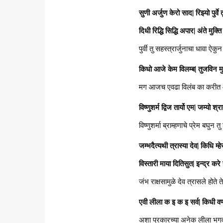
सुणी अर्जुण केरो साद| रिझ्यो पुर्वे 
दिधी रिद्धि सिद्धि अपार| अंते मुक्
पुर्वी तु सहस्त्रार्जुनाचा धावा ऐक
किधो आजे केम विलम्ब| तुजविन म
मग आजच एवढा विलंब का करीत आ
विष्णुशर्म द्विज तार्यो एम| जम्यो श्रा
विष्णुशर्मा ब्राम्हणाचे प्रेम बघुन
जम्भदैत्यथी त्रास्या देव| किधि म्हे
विस्तारी माया दितिसुत| इन्द्र करे ह
जंभ राक्षसामुळे देव त्रासले होते 
एवी लीला क इ क इ सर्व| किधी वर्णव
अशा प्रकारच्या अनेक लीला भगवा