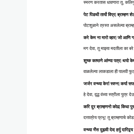
स्मरण करतास धावणारा तु, कलियुग
पेट पिडथी तार्यो विप्र| ब्राम्हण शेठ
पोटशुळाने त्रस्त असलेल्या ब्राम
करे केम ना मारो व्हार| जो आणि
मग देवा, तु माझ्या मदतीला का ब
शुष्क काष्ठणे आंण्या पत्र| थयो 
वाळलेल्या लाकडाला ही पालवी फु
जर्जर वन्ध्या केरां स्वप्न| कर्या 
हे देवा, वृद्ध वंध्या स्त्रीला पुत्
करि दुर ब्राम्हणनो कोढ| किधा प
दत्तात्रेय प्रभू! तु ब्राम्हणाचे क
वन्ध्या भैंस दुझवी देव| हर्यु दारिद्र