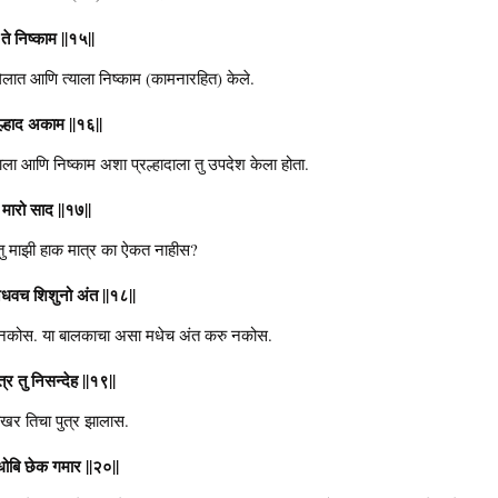
ते निष्काम ||१५||
लात आणि त्याला निष्काम (कामनारहित) केले.
्रल्हाद अकाम ||१६||
वाला आणि निष्काम अशा प्रल्हादाला तु उपदेश केला होता.
 मारो साद ||१७||
तु माझी हाक मात्र का ऐकत नाहीस?
धवच शिशुनो अंत ||१८||
ाहु नकोस. या बालकाचा असा मधेच अंत करु नकोस.
त्र तु निसन्देह ||१९||
खरोखर तिचा पुत्र झालास.
 धोबि छेक गमार ||२०||