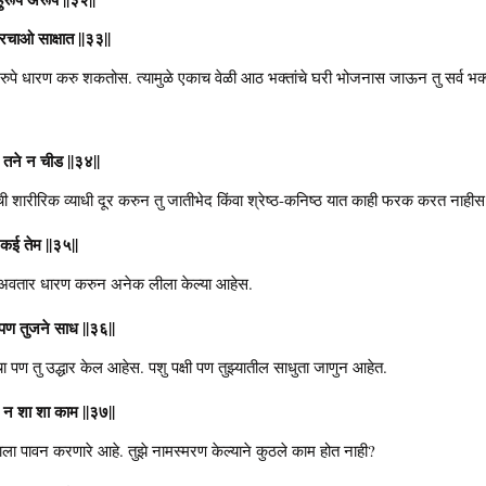
रचाओ साक्षात ||३३||
क रुपे धारण करु शकतोस. त्यामुळे एकाच वेळी आठ भक्तांचे घरी भोजनास जाऊन तु सर्व भक्ता
तने न चीड ||३४||
ची शारीरिक व्याधी दूर करुन तु जातीभेद किंवा श्रेष्ठ-कनिष्ठ यात काही फरक करत नाहीस
 कई तेम ||३५||
णाचा अवतार धारण करुन अनेक लीला केल्या आहेस.
खिपण तुजने साध ||३६||
चा पण तु उद्धार केल आहेस. पशु पक्षी पण तुझ्यातील साधुता जाणुन आहेत.
न शा शा काम ||३७||
साला पावन करणारे आहे. तुझे नामस्मरण केल्याने कुठले काम होत नाही?