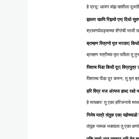
हे प्रभू! आपण वांझ म्हशीला दूभती 
झालर खायि रिझयो एम| दिधो सुवर्
श्रावणघेवड्याच्या शेंगांची भाजी ख
ब्राम्हण स्त्रिणो मृत भरतार| किधो
ब्राम्हण स्त्रीच्या मृत पतीला तु प
पिशाच पिडा किधी दूर| विप्रपुत्र 
पिशाच्च पीडा दुर करुन, तु मृत ब्
हरि विप्र मज अंत्यज हाथ| रक्षो भ
हे मायबाप! तु एका हरिजनाचे माध्य
निमेष मात्रे तंतुक एक| पहोच्याडो
तंतूक नामक भक्ताला तु एका क्षणा
एकि साथे आठ स्वरूप| धरि देव बह