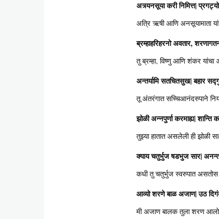
अत्र्यनसूया करी निमित्त| प्रगट्
अत्रि ऋषी आणि अनसूयामाता यां
ब्रम्हाहरिहरनो अवतार, शरणागतन
तु ब्रम्हा, विष्णु आणि शंकर या
अन्तर्यामि सतचितसुख| बहार सद्गुरु
तू अंतरंगात सच्चिआनंदरुपाने न
झोळी अन्नपुर्णा करमाह्य| शान्ति
तुझ्या हातात असलेली ही झोळी साक
क्याय चतुर्भुज षडभुज सार| अनन्तबा
कधी तु चतुर्भुज स्वरुपात असतो
आव्यो शरणे बाळ अजाण| उठ दिगंबर
मी अजाण बालक तुला शरण आलो आह