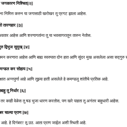
यो जगकारण निश्चित||२||
ना निमित्त करुन या जगासाठी खरोखर तु प्रगट झाला आहेस.
ो तारणहार ||३||
ंचा अवतार आहेस आणि शरणागतांना तु या भवसागरातुन तारुन नेतोस.
 द्विभुज सुमुख् ||४||
ियमन करणारा आहेस आणि बाह्य स्वरुपात दोन हात आणि सुंदर मुख असलेला असा सद्गुरु 
 कमन्डल कर सोहाय ||५||
्षात अन्नपुर्णा आहे आणि तुझ्या हाती असलेले हे कमण्डलु शांतीचे प्रतिक आहे.
हु तु निर्धार ||६||
स तर काही वेळेस तु षड भुजा धारण करतोस, पण खरे पाहता तु अनंतर बाहुधारी आहेस.
 चाल्या प्राण ||७||
े. हे दिगंबरा! तू उठ. आता प्राण जाईल अशी स्थिती आहे.