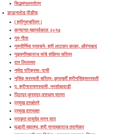
सिद्धमंगलस्तोत्र
डाऊनलोड पीडीफ
| श्रीगुरुचरित्र |
कन्यागत महापर्वकाल २०१७
गुरु गीता
गुरुपौर्णिमा प्रवचने- श्री लाटकर काका, औरंगाबाद
गुळवणीमहाराज यांचे संक्षिप्त चरित्र
दत्त लिलामृत
नर्मदा परिक्रमा- पायी
नृसिंह सरस्वती चरित्र- कृपामूर्ती श्रीनृसिंहसरस्वती
प. श्रीनारायणस्वामी, नरसोबावाडी
पिठापूर-कुरवपूर-दत्तधाम यात्रा
प्रमुख दत्तक्षेत्रे
प्रमुख दत्तभक्त
प्राकृत वासुदेव मनन सार
मल्हारी महात्म्य, श्री नानामहाराज तराणेकर