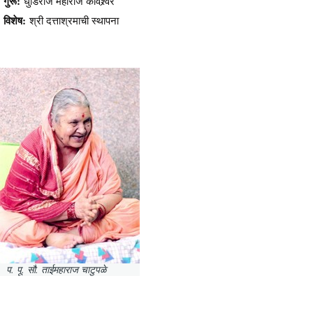
गुरू:
धुंडिराज महाराज कविश्र्वर
विशेष:
श्री दत्ताश्रमाची स्थापना
प. पू. सौ. ताईमहाराज चाटुपळे