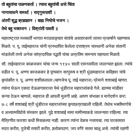
तो बहुतांचा पाळणकर्ता । त्यास बहुतांची असे चिंता
नानासाधने समर्था । सद्गुरूपाशी ।
अंतरी शुद्ध ब्रह्मज्ञान । बाह्य निष्ठेचे भजन ।
तेथे बहु भक्तजन । विश्रांती पावती ॥
महाराष्ट्रात मध्यवर्ती भागात मराठवाड्यात संतांचे अवतारकार्य जास्त प्रकर्षाने पहाण्यास
मिळते. प. पू. ताईमहाराज यांनी प्रस्थापित केलेला दत्ताश्रम यास्थानी अनेक संतानी
मांडलेली तत्त्वे अनेक सांप्रदायिक पद्धती यांचा अप्रतिम समन्वय पहायला मिळतो.
सौ. ताईमहाराज काळजकर यांचा जन्म १९४० साली रामनवमीला जालन्यात झाला. त्यांचे
वडील प. पू. अण्णा काजळकर हे पूण्यवान सत्पुरूष व श्री धुंडामहाराज कविश्र्वर यांचे
कृपांकीत प. पू. अण्णा शशीकलाला (म्हणजेच पू. ताई महाराज) प्रेमाने शशाबाई म्हणत.
त्यांना घेऊन एकदा देऊळगावराजा येथे धुंडीराज महाराजांकडे गेले. ह्याच्या मांडीवर
कन्या ठेऊन म्हणाले, महाराज ही आपली मुलगी आहे. आपण संभाळा व मार्गदर्शन करा.
७-८ वर्षे शशाबाई श्री धुंडीराज महाराजांच्या कृपाछत्राखाली राहिली. तेथेच भक्तीमार्गाचे
व अध्यात्मविद्येचे संस्कार झाले. पुढे शशाबाई मामा मामीच्याकडे जालन्यात राहिल्या. त्या
मैत्रिणीत फारशा कधी मिसळल्या नाही. कारण त्यांना वेळच नसायचा. त्या घरकामात
मदत करीत, पुजेची तयारी करीत, श्र्लोकपठण, जप वगैरे सतत चालू असे. त्यांची रहाणी