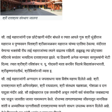
श्री दत्ताश्रम संस्थान जालना
सौ. ताई महाराजांनी एक छोटेखानी मंदीर बांधले व त्यात आपले गुरू श्री धुंडीराज
महाराज व पुण्यपावन पिताश्री श्रीकाजळकर महाराज यांच्या प्रतिमा ठेवल्या. मंदीरात
येणाऱ्या भक्तांची रीघ ताई महाराजांच्या तपाने वाढतच राहिली. हळूहळू त्या छोट्याशा
मंदिराचे रूपांतर भव्यदिव्य दत्ताश्रमात झाले. या ठिकाणी अनेक मान्यवर सत्पुरूषांनी भेटी
दिल्या. त्यात श्रीश्री रविशंकर प. पू. गोदावरी माता करविर पिठाचे विद्याशंकरभारती,
श्रीकृष्णानंदतीर्थ, श्रीकिशोरजी व्यास इ.
सौ. ताई महाराजांनी अन्नदान व जपसाधना यास विशेष महत्त्व दिलेले आहे. श्री.
दत्ताश्रमात श्री अभिरामेश्र्वर, श्री राघवालय, श्री संतधाम यज्ञशाळा, गोशाळा व दत्त
पादूका मंदीर आहे. सौ ताईमहाराज एक तपस्वीनी असून त्यांनी सर्व संसारीक जबाबदाऱ्या
पार पाडून जास्तीत जास्त नामस्मरण केले. रोजच्या ताणतणावाच्या जीवनातून मानसिक
शांती व अध्यात्मिक प्रगतीसाठी दत्ताश्रमाच्या रूपाने साधन उपलब्ध करून दिलेले आहे.