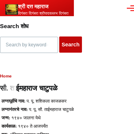
Skip to main content
श्री दत्त महाराज
Men
दिगंबरा दिगंबरा श्रीपादवल्लभ दिगंबरा
Search शोध
Search
Breadcrumb
Home
सौ. ताईमहाराज चाटुपळे
Content
लग्नापूर्वीचे नाव:
प. पू. शशिकला काजळकर
लग्नानंतरचे नाव:
प. पू. सौ. ताईमहाराज चाटुपळे
जन्म:
१९४० जालना येथे
कार्यकाळ:
१९४० ते आजपर्यंत