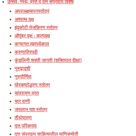
उत्सव, ग्रंथ, व्रते व दत्त संप्रदाय विशेष
अपराधक्षमापनस्तोत्रं
अश्वत्थ वृक्ष
इंदुकोटी तेजकिरण स्तोत्र
औदुंबर वृक्ष - कल्पवृक्ष
कन्यागत महापर्वकाल
करुणात्रिपदी
कुंडलिनी शक्ती जागृती (शक्तिपात दीक्षा)
गुरुद्वादशी
गुरुपौर्णिमा
घोरकष्टोद्धरण स्तोत्र
चांद्रायण व्रत
चार वाणी
जयलाभ यश स्तोत्र
तीर्थयात्रा
दत्त परिक्रमा
दत्त संप्रदाय साहित्यातील माणिकमोती