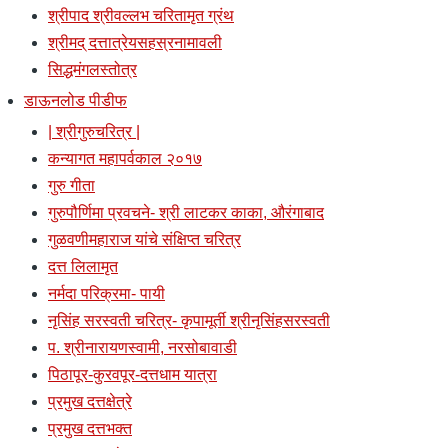
श्रीपाद श्रीवल्लभ चरितामृत ग्रंथ
श्रीमद् दत्तात्रेयसहस्रनामावली
सिद्धमंगलस्तोत्र
डाऊनलोड पीडीफ
| श्रीगुरुचरित्र |
कन्यागत महापर्वकाल २०१७
गुरु गीता
गुरुपौर्णिमा प्रवचने- श्री लाटकर काका, औरंगाबाद
गुळवणीमहाराज यांचे संक्षिप्त चरित्र
दत्त लिलामृत
नर्मदा परिक्रमा- पायी
नृसिंह सरस्वती चरित्र- कृपामूर्ती श्रीनृसिंहसरस्वती
प. श्रीनारायणस्वामी, नरसोबावाडी
पिठापूर-कुरवपूर-दत्तधाम यात्रा
प्रमुख दत्तक्षेत्रे
प्रमुख दत्तभक्त