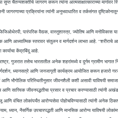
च्या सुप्त चैतन्यशक्तीचे जागरण करून त्यांना आत्मसाक्षात्काराच्या मार्गावर स्
ी जागरणाच्या प्रक्रियांना त्यांनी अनुभवाधारित व तर्कसंगत दृष्टिकोनातून
िजिओथेरपी, पारंपरिक वैद्यक, वास्तुशास्त्र, ज्योतिष आणि मनोविकास या विवि
आणि आध्यात्मिक स्तरावर संतुलन व मार्गदर्शन लाभत आहे. “शरीराचे आरो
 कार्याचा केंद्रबिंदू आहे.
राष्ट्र, गुजरात तसेच भारतातील अनेक शहरांमध्ये व दुर्गम ग्रामीण भागात 
र्गदर्शन, ध्यानसत्रे आणि जनजागृती कार्यक्रम आयोजित करून हजारो गरज
्या आणि भौगोलिक परिस्थितीनुसार जीवनशैली कशी असावी याविषयी समाजाला 
ाम आणि सात्त्विक जीवनपद्धतीचा प्रसार व प्रचार करण्यासाठी त्यांनी अखंड
ू आणि वंचित लोकांपर्यंत आरोग्यसेवा पोहोचविण्यासाठी त्यांनी अनेक ठिक
ाम, ध्यान, नैसर्गिक उपचारपद्धती आणि मानसिक आरोग्य याविषयी लोकांमध्य