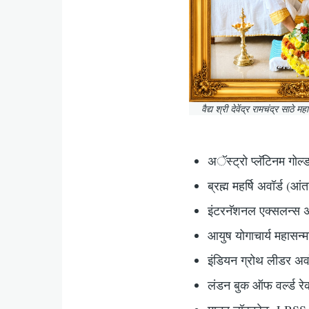
वैद्य श्री देवेंद्र रामचंद्र साठे म
अॅस्ट्रो प्लॅटिनम गोल्ड
ब्रह्म महर्षि अवॉर्ड (आंत
इंटरनॅशनल एक्सलन्स अ
आयुष योगाचार्य महासन्म
इंडियन ग्रोथ लीडर अव
लंडन बुक ऑफ वर्ल्ड रेक