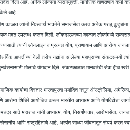
संदेश दिला आहे. अनेक लोकांना व्यसनमुक्ती, मानसिक ताणतणाव कमी 
 केले आहे.
 काळात त्यांनी निःस्वार्थ भावनेने समाजसेवा करत अनेक गरजू कुटुंबांना औ
 मदत उपलब्ध करून दिली. लॉकडाऊनच्या काळात लोकांमध्ये सकारात्म
्यासाठी त्यांनी ऑनलाइन व प्रत्यक्ष योग, प्राणायाम आणि आरोग्य जनजागृ
नैसर्गिक आपत्तीच्या वेळी तसेच नद्यांना आलेल्या महापुराच्या संकटसमयी त्य
पुनर्वसनासाठी मोलाचे योगदान दिले. संकटकाळात मानवतेची सेवा हीच खरी
ामाजिक कार्याचा विस्तार भारतापुरता मर्यादित नसून ऑस्ट्रेलिया, अमेरिका,
णि आरोग्य शिबिरे आयोजित करून भारतीय अध्यात्म आणि योगविद्येचा जाग
्र रामचंद्र साठे महाराज यांनी अध्यात्म, योग, निसर्गोपचार, आरोग्यसेवा, जन
उल्लेखनीय आणि राष्ट्रहिताचे आहे, अत्यंत साध्या जीवनातून संघर्ष करत स्वत