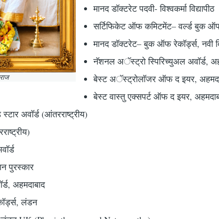
मानद डॉक्टरेट पदवी- विश्वकर्मा विद्यापीठ
सर्टिफिकेट ऑफ कमिटमेंट– वर्ल्ड बुक ऑफ
मानद डॉक्टरेट– बुक ऑफ रेकॉर्ड्स, नवी द
नॅशनल अॅस्ट्रो स्पिरिच्युअल अवॉर्ड, 
हाराज
बेस्ट अॅस्ट्रोलॉजर ऑफ द इयर, अहमद
बेस्ट वास्तु एक्सपर्ट ऑफ द इयर, अहमदा
 स्टार अवॉर्ड (आंतरराष्ट्रीय)
रराष्ट्रीय)
वॉर्ड
ान पुरस्कार
ॉर्ड, अहमदाबाद
ॉर्ड्स, लंडन