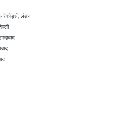
 रेकॉर्ड्स, लंडन
िल्ली
अहमदाबाद
ाबाद
बाद