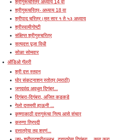
श्रीगुरूचरित्र अध्याय 14 वा
श्रीगुरूचरित्र- अध्याय 18 वा
श्रीपाद चरित्र।मृत सार १ ते ५३ अध्याय
श्रीस्वामीगोष्टी
संक्षिप्त श्रीगुरुचरित्र
सत्यदत्त पूजा विधी
सोळा सोमवार
ऑडिओ गॅलरी
श्री दत्त स्तवन
घोर संकटनाशन स्तोत्र (मराठी)
जगदवंद्य अवधुत दिगंबर...
दिगंबरा-दिगंबरा, अजित कडकडे
गेलो दत्तमयी हाऊनी ...
कृष्णाकाठी दत्तगुरूंचा नित्य आसे संचार
करुणा त्रिपदी
दत्तात्रेया तव शरणं...
जप- श्रीपादश्रीवल्लभ...दत्तात्रेया दिगंबरा ... कृपा करा