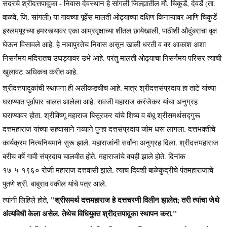
सदरचे श्रीदत्तपादुका - निवास देवस्थान हे सांगली जिल्ह्यातील मौ. चिकुर्डे, देवर्डे (ता.
वाळवे, जि. सांगली) या गावच्या पूर्वेस मालती ओढ्याच्या दक्षिण किनाऱ्यावर आणि चिकुर्डे-
इस्लमपूरच्या हमरस्त्यावर एका आम्रवृक्षाच्या शीतल छायेखाली, पाठीशी औदुंबराचा वृक्ष
घेऊन विसावले आहे. हे नावापुरतेच निवास असून खाली धरती व वर आकाश अशा
निसर्गमय मंदिरातच उघड्यावर उभे आहे. परंतु मालती ओढ्याचा निसर्गमय परिसर त्याची
खुलावट अधिकच करीत आहे.
श्रीदत्तपादुकांची स्थापना ही अलीकडचीच आहे. मात्र श्रीदत्तसंप्रदाय हा ताटे यांच्या
घराण्यात पूर्वापार चालत आलेला आहे. रावजी महाराज करंजेकर यांचा अनुग्रह
घराण्यावर होता. श्रीविष्णू महाराज बिसूरकर यांचे शिष्य व बंधू श्रीसमर्थसद्गुरू
दत्तमहाराज यांच्या सहवासाने नव्याने पुन्हा दत्तसंप्रदाय जोम धरू लागला. दत्तभक्तीचे
कार्यक्रम नित्यनियमाने सुरू झाले. महाराजांनी सर्वांना अनुग्रह दिला. श्रीदत्तमहाराज
बरीच वर्षे गावी संप्रदाय चालवीत होते. महाराजांचे वयही झाले होते. दिनांक
१७-५-१९६० रोजी महाराज दत्तवासी झाले. त्याच दिवशी बाळेकुंद्रीचे पंतमहाराजांचे
पुतणे श्री. बाबुराव वकील यांचे पत्र आले.
"श्रीसमर्थ दत्तमहाराज हे दत्तचरणी विलीन झालेत; तरी त्यांचा जेथे
त्यांनी लिहिले होते,
अंत्यविधी केला असेल. तेथेच विधियुक्त श्रीदत्तपादुका स्थापन करा."