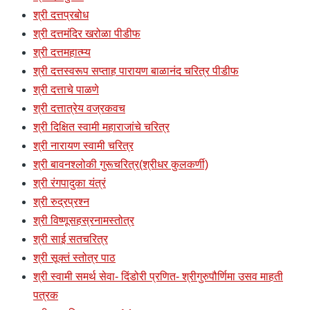
श्री दत्तप्रबोध
श्री दत्तमंदिर खरोळा पीडीफ
श्री दत्तमहात्म्य
श्री दत्तस्वरूप सप्ताह पारायण बाळानंद चरित्र पीडीफ
श्री दत्ताचे पाळणे
श्री दत्तात्रेय वज्रकवच
श्री दिक्षित स्वामी महाराजांचे चरित्र
श्री नारायण स्वामी चरित्र
श्री बावनश्लोकी गुरूचरित्र(श्रीधर कुलकर्णी)
श्री रंगपादुका यंत्रं
श्री रुद्रप्रश्न
श्री विष्णूसहस्रनामस्तोत्र
श्री साई सतचरित्र
श्री सूक्तं स्तोत्र पाठ
श्री स्वामी समर्थ सेवा- दिंडोरी प्रणित- श्रीगुरुपौर्णिमा उसव माहती
पत्रक