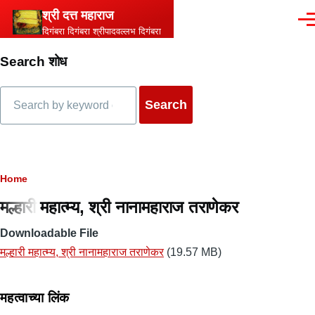
Skip to main content
श्री दत्त महाराज
Men
दिगंबरा दिगंबरा श्रीपादवल्लभ दिगंबरा
Search शोध
Search
Breadcrumb
Home
मल्हारी महात्म्य, श्री नानामहाराज तराणेकर
Downloadable File
मल्हारी महात्म्य, श्री नानामहाराज तराणेकर
(19.57 MB)
महत्वाच्या लिंक