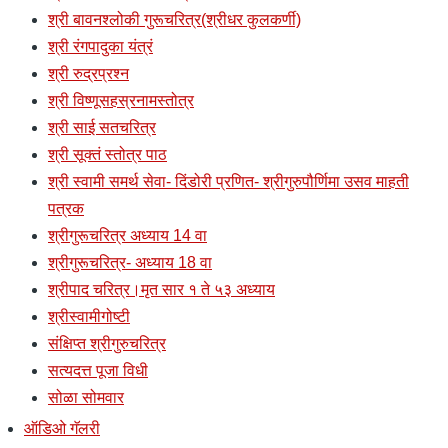
श्री बावनश्लोकी गुरूचरित्र(श्रीधर कुलकर्णी)
श्री रंगपादुका यंत्रं
श्री रुद्रप्रश्न
श्री विष्णूसहस्रनामस्तोत्र
श्री साई सतचरित्र
श्री सूक्तं स्तोत्र पाठ
श्री स्वामी समर्थ सेवा- दिंडोरी प्रणित- श्रीगुरुपौर्णिमा उसव माहती
पत्रक
श्रीगुरूचरित्र अध्याय 14 वा
श्रीगुरूचरित्र- अध्याय 18 वा
श्रीपाद चरित्र।मृत सार १ ते ५३ अध्याय
श्रीस्वामीगोष्टी
संक्षिप्त श्रीगुरुचरित्र
सत्यदत्त पूजा विधी
सोळा सोमवार
ऑडिओ गॅलरी