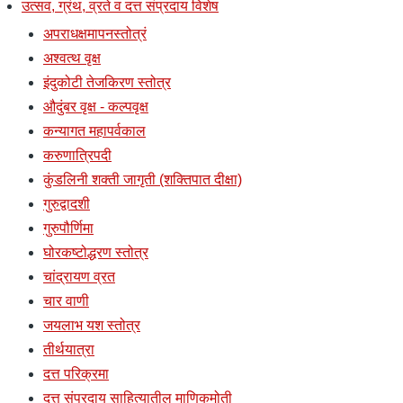
उत्सव, ग्रंथ, व्रते व दत्त संप्रदाय विशेष
अपराधक्षमापनस्तोत्रं
अश्वत्थ वृक्ष
इंदुकोटी तेजकिरण स्तोत्र
औदुंबर वृक्ष - कल्पवृक्ष
कन्यागत महापर्वकाल
करुणात्रिपदी
कुंडलिनी शक्ती जागृती (शक्तिपात दीक्षा)
गुरुद्वादशी
गुरुपौर्णिमा
घोरकष्टोद्धरण स्तोत्र
चांद्रायण व्रत
चार वाणी
जयलाभ यश स्तोत्र
तीर्थयात्रा
दत्त परिक्रमा
दत्त संप्रदाय साहित्यातील माणिकमोती