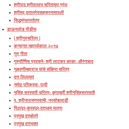
श्रीपाद श्रीवल्लभ चरितामृत ग्रंथ
श्रीमद् दत्तात्रेयसहस्रनामावली
सिद्धमंगलस्तोत्र
डाऊनलोड पीडीफ
| श्रीगुरुचरित्र |
कन्यागत महापर्वकाल २०१७
गुरु गीता
गुरुपौर्णिमा प्रवचने- श्री लाटकर काका, औरंगाबाद
गुळवणीमहाराज यांचे संक्षिप्त चरित्र
दत्त लिलामृत
नर्मदा परिक्रमा- पायी
नृसिंह सरस्वती चरित्र- कृपामूर्ती श्रीनृसिंहसरस्वती
प. श्रीनारायणस्वामी, नरसोबावाडी
पिठापूर-कुरवपूर-दत्तधाम यात्रा
प्रमुख दत्तक्षेत्रे
प्रमुख दत्तभक्त