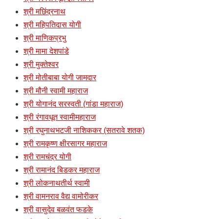
श्री मछिंद्रनाथ
श्री महिपतिदास योगी
श्री माणिकप्रभु
श्री मामा देशपांडे
श्री मुक्तेश्वर
श्री मोतीबाबा योगी जामदार
श्री मौनी स्वामी महाराज
श्री योगानंद सरस्वती (गांडा महाराज)
श्री रंगावधूत स्वामीमहाराज
श्री रघुनाथभटजी नाशिककर (सतरावे शतक)
श्री रामकृष्ण क्षीरसागर महाराज
श्री रामचंद्र योगी
श्री रामानंद बिडकर महाराज
श्री लोकनाथतीर्थ स्वामी
श्री वामनराव वैद्य वामोरीकर
श्री वासुदेव बळवंत फडके