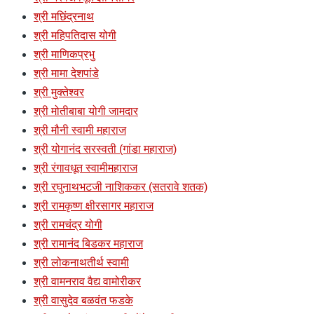
श्री मछिंद्रनाथ
श्री महिपतिदास योगी
श्री माणिकप्रभु
श्री मामा देशपांडे
श्री मुक्तेश्वर
श्री मोतीबाबा योगी जामदार
श्री मौनी स्वामी महाराज
श्री योगानंद सरस्वती (गांडा महाराज)
श्री रंगावधूत स्वामीमहाराज
श्री रघुनाथभटजी नाशिककर (सतरावे शतक)
श्री रामकृष्ण क्षीरसागर महाराज
श्री रामचंद्र योगी
श्री रामानंद बिडकर महाराज
श्री लोकनाथतीर्थ स्वामी
श्री वामनराव वैद्य वामोरीकर
श्री वासुदेव बळवंत फडके