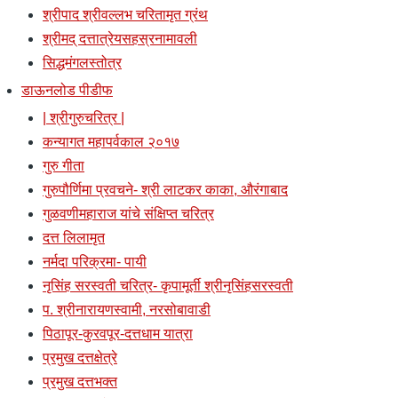
श्रीपाद श्रीवल्लभ चरितामृत ग्रंथ
श्रीमद् दत्तात्रेयसहस्रनामावली
सिद्धमंगलस्तोत्र
डाऊनलोड पीडीफ
| श्रीगुरुचरित्र |
कन्यागत महापर्वकाल २०१७
गुरु गीता
गुरुपौर्णिमा प्रवचने- श्री लाटकर काका, औरंगाबाद
गुळवणीमहाराज यांचे संक्षिप्त चरित्र
दत्त लिलामृत
नर्मदा परिक्रमा- पायी
नृसिंह सरस्वती चरित्र- कृपामूर्ती श्रीनृसिंहसरस्वती
प. श्रीनारायणस्वामी, नरसोबावाडी
पिठापूर-कुरवपूर-दत्तधाम यात्रा
प्रमुख दत्तक्षेत्रे
प्रमुख दत्तभक्त