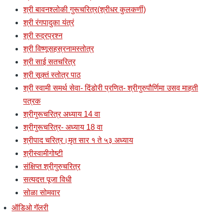
श्री बावनश्लोकी गुरूचरित्र(श्रीधर कुलकर्णी)
श्री रंगपादुका यंत्रं
श्री रुद्रप्रश्न
श्री विष्णूसहस्रनामस्तोत्र
श्री साई सतचरित्र
श्री सूक्तं स्तोत्र पाठ
श्री स्वामी समर्थ सेवा- दिंडोरी प्रणित- श्रीगुरुपौर्णिमा उसव माहती
पत्रक
श्रीगुरूचरित्र अध्याय 14 वा
श्रीगुरूचरित्र- अध्याय 18 वा
श्रीपाद चरित्र।मृत सार १ ते ५३ अध्याय
श्रीस्वामीगोष्टी
संक्षिप्त श्रीगुरुचरित्र
सत्यदत्त पूजा विधी
सोळा सोमवार
ऑडिओ गॅलरी