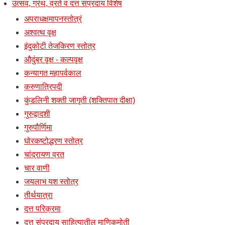
उत्सव, ग्रंथ, व्रते व दत्त संप्रदाय विशेष
अपराधक्षमापनस्तोत्रं
अश्वत्थ वृक्ष
इंदुकोटी तेजकिरण स्तोत्र
औदुंबर वृक्ष - कल्पवृक्ष
कन्यागत महापर्वकाल
करुणात्रिपदी
कुंडलिनी शक्ती जागृती (शक्तिपात दीक्षा)
गुरुद्वादशी
गुरुपौर्णिमा
घोरकष्टोद्धरण स्तोत्र
चांद्रायण व्रत
चार वाणी
जयलाभ यश स्तोत्र
तीर्थयात्रा
दत्त परिक्रमा
दत्त संप्रदाय साहित्यातील माणिकमोती